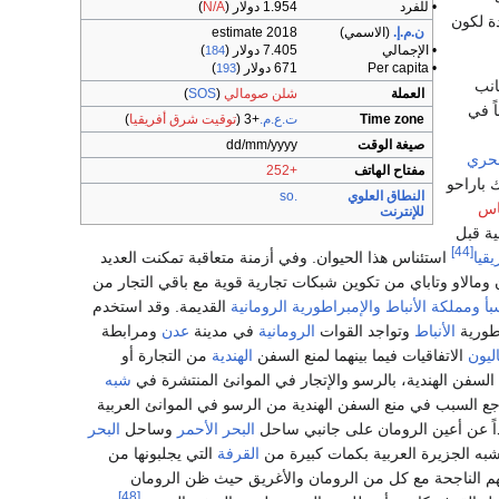
• للفرد
1.954 دولار (
N/A
)
دة لكون
ن.م.إ.
(الاسمي)
2018 estimate
• الإجمالي
7.405 دولار (
)
184
• Per capita
671 دولار (
)
193
انب
العملة
شلن صومالي
(
SOS
)
ً في
Time zone
ت.ع.م.
+3
(
توقيت شرق أفريقيا
)
صيغة الوقت
dd/mm/yyyy
بحري
مفتاح الهاتف
+252
 باراحو
النطاق العلوي
.so
اس
للإنترنت
نية قبل
[44]
قيا
استئناس هذا الحيوان. وفي أزمنة متعاقبة تمكنت العديد
ومالاو وتاباي من تكوين شبكات تجارية قوية مع باقي التجار من
أ
ومملكة الأنباط
والإمبراطورية الرومانية
القديمة. وقد استخدم
اطورية
الأنباط
وتواجد القوات
الرومانية
في مدينة
عدن
ومرابطة
ليون
الاتفاقيات فيما بينهما لمنع السفن
الهندية
من التجارة أو
 السفن الهندية، بالرسو والإتجار في الموانئ المنتشرة في
شبه
ع السبب في منع السفن الهندية من الرسو في الموانئ العربية
يداً عن أعين الرومان على جانبي ساحل
البحر الأحمر
وساحل
البحر
به الجزيرة العربية بكمات كبيرة من
القرفة
التي يجلبونها من
ارتهم الناجحة مع كل من الرومان والأغريق حيث ظن الرومان
[48]