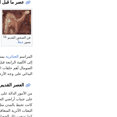
عصر ما قبل ال
فن الصخور القديم
يصور
جملاً
.
المراسم
الجنائزية
بمنط
إلى الألفية الرابعة قب
الصومال أهم حلقات ال
البدائي على وجه الأر
العصر القديم
من الأمور الدالة على
على جنبات أراضي الصو
كانت تحيط بالمدن مثل "سو
البعثات الأثرية المتعا
كما تمتعت تلك الحضار