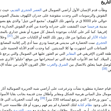
تاريخ
وطأت قدم الإنسان الأول أراضي الصومال في
العصر الحجري القديم
، حيث ت
النقوش والرسومات التي وجدت منقوشة على جدران الكهوف بشمال الصوما
حوالي عام 9000 ق.م. وأشهر تلك الكهوف "مجمع لاس جيل" والذي يقع بض
مدينة
هرجيسا
حيث اكتشفت على جدرانه واحدة من أقدم النقوش الجدارية ف
إفريقيا. كما عُثر على كتابات موجودة بأسفل كل صورة أو نقش جداري بالمجمع
[37]
علماء الآثار
لم يتمكنوا من فك رموز تلك اللغة أو الكتابات حتى الآن.
وخلا
الحجري
نمت الحضارة في مدينتي هرجيسا ودزي مما أدى إلى إقامة المصانع و
الصناعات التي اشتهرت بها كلا المدينتين. كما وجدت أقدم الأدلة الحسية على
قة القرن الإفريقي في
المقابر
التي تم العثور عليها في الصومال والتي يرجع تا
ل الميلاد. كما تعد الأدوات البدائية التي تم استخراجها من موقع "جليلو" الأثري ش
وصل فيما يتعلق بالاتصال بين
الشرق
والغرب
خلال القرون الأولى من نشأة الإن
[38]
ض.
 قيام حضارة متطورة نشأت وترعرعت على أراضي شبه الجزيرة الصومالية آثار م
مال مثل المباني هرمية الشكل ومقابر وأطلال مدن قديمة بجانب بقايا الأسوار
[39]
ر ورجادي" الذي يرتفع لمسافة 230 متراً.
وقد أثبتت الحفريات التي قام
قبة على وجود
نظام كتابة
لتلك الحضارة لم يتم فهم رموزه أو فك طلاسمه حتى ال
ة الناشئة على أرض الصومال بعلاقات تجارية وطيدة مع
مصر القديمة
والحضارة