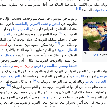
يونان بداية من الألفية الثانية قبل الميلاد على أقل تقدير مما يرجح النظرية المؤي
[41]
لكة بونت
القديمة.
و لم يتاجر البونتيون في منتجاتهم وحدهم فحسب، فإلى ج
تجارتهم في
البخور
وخشب الأبنوس
والماشية
، تاجروا أيضا
منتجات المناطق المجاورة لهم مثل
الذهب
والعاج
وجلود
[42]
الحيوانات.
ووفقا للنقوش الموجودة على معبد
الدير ال
فقد كان يحكم مملكة البونت في ذلك الوقت كلاً من الملك
[43]
والملكة أتي.
وقد تمكن الصوماليون القدماء من
استئن
الجمال العربية
في الفترة مابين الألفية الثالثة والألفية الثا
بجنوب
أوروبا
الميلاد، ومن هناك تحديداً عرفت مصر القديمة
وشمال إفري
من المدن والدويلات الصومالية أمثال: رأس قصير وحافون 
فينيقيا
ومصر البطلمية
والأغريق
وإيران البارثية
ومملكة سب
ويات الصومالية المعروفة باسم "البيدن" لنقل بضائعهم. وبعد غزو الرومان لإمبر
يج عدن
لمواجهة
القرصنة
وتأمين الطرق التجارية الرومانية، عقد
العرب
والصوما
[45]
الجزيرة العربية
وذلك لقربها من التواجد الروماني،
إلا أنه كان يسمح لها، أي
[46]
كانت تخلو تماماً من أي تواجد للقوات الرومانية أو الجواسيس الرومان.
ويرج
وتغطية الصفقات التجارية التي كان يعقدها التجار العرب والصوماليون خفية بع
[47]
رد التجارية.
ولقرون طويلة قام التجار
الهنود
بتمويل أقرانهم في الصومال وش
، والذي كان يعد أكبر الأسرار التجارية بين التجار العرب والصوماليين في تج