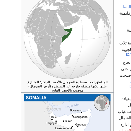
لبنط
ليمية،
ية
ة ثلاث
لجوية
نجاح
ي حتى
نأصبحت
المناطق تحت سيطرة الصومال بالأخضر الداكن؛ المتنازع
عليها لكنها منطقة خارجة عن السيطرة (أرض الصومال)
موضحة بالأخضر الفاتح
بقيادة
ل
بب غياب
الشمال
أسيس ادارة
نتقالية