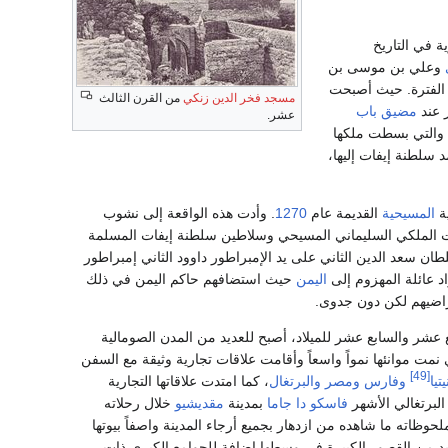
ة في التاريخ
وعلي بن موسى بن
ك الفترة. حيث أصبحت
مسجد فخر الدين زنكي
من القرن الثالث
 عند
مضيق باب
عشر.
 والتي بسطت ملكها
سلطنة إيفات إليها،
ة
المسيحية
القديمة عام
1270
. وأدت هذه الواقعة إلى نشوب
يت الملكي السليماني المسيحي وسلاطين سلطنة إيفات المسلمة
ان سعد الدين الثاني على يد الإمبراطور داوود الثاني إمبراطور
 عائلة المهزوم إلى
اليمن
حيث استضافهم حاكم اليمن في ذلك
راضيهم لكن دون جدوى.
عشر والسابع عشر للميلاد، أصبح للعديد من المدن الصومالية
ي نمت موانئها نمواً واسعاً وأقامت علاقات تجارية وثيقة مع السفن
[49]
تيا
وفارس
ومصر
والبرتغال
، كما امتدت علاقاتها التجارية
لبرتغالي الأشهر
فاسكو دا جاما
بمدينة
مقديشيو
خلال رحلاته
لحوظاته ما شاهده من ازدهار بجميع أرجاء المدينة واصفاً بيوتها
ديد من القصور الكبيرة في وسطها إضافة للجوامع الكبرى ذات