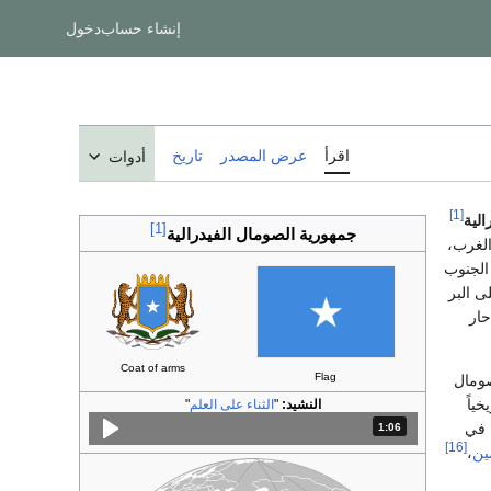
إنشاء حساب
دخول
اقرأ
عرض المصدر
تاريخ
أدوات
[1]
الية
[1]
جمهورية الصومال الفيدرالية
لغرب،
لجنوب
 البر
حار
Coat of arms
Flag
صومال
خياً
النشيد:
"
الثناء على العلم
"
 في
1:06
المدة: دقائق و 6 ثواني.
[16]
ين
،