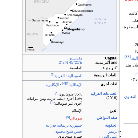
 كانت
مثل
لسيطرة
بحلول منتصف 2012، فقد المتمردون سيطرتهم على معظم الأراضي التي كانت تحت أيديهم. عام 2011-
ا
[33]
لية
.
Capital
مقديشيو
and أكبر مدينة
45°21′E
2°2′N
اد منذ
أكبر مدينة
العاصمة
ر
[2]
اللغات الرسمية
الصومالية
العربية
رج،
[4]
[3]
لغات أخرى
الإيطالية
الإنگليزية
[5]
الجماعات العرقية
85% صوماليون
التعاون
(2018)
15% أخرى (بنط، عرب، ومن عرقيات
[5]
أخرى غير صومالية)
الدين
الإسلام
[5]
صفة المواطن
صومالي
الحكومة
جمهورية برلمانية
فدرالية
•
الرئيس
حسن شيخ محمود
•
رئيس الوزراء
حمزة عبدي بري