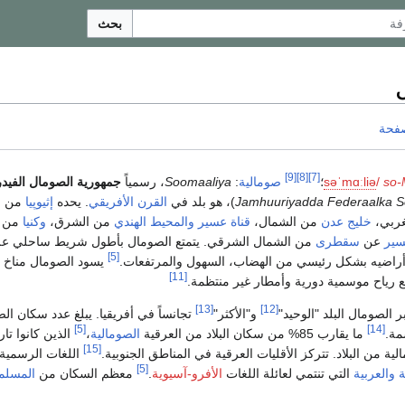
بحث
صفحة
[9]
[8]
[7]
so-
/
ə
i
l
ɑː
m
ˈ
ə
s
؛
صومالية
:
Soomaaliya
، رسمياً
جمهورية الصومال الفيدر
Jamhuuriyadda Federaalka S
)، هو بلد في
القرن الأفريقي
. يحده
إثيوپيا
من ا
غربي،
خليج عدن
من الشمال،
قناة عسير
والمحيط الهندي
من الشرق،
وكنيا
من ا
سير
عن
سقطرى
من الشمال الشرقي. يتمتع الصومال بأطول شريط ساحلي على
[5]
راضيه بشكل رئيسي من الهضاب، السهول والمرتفعات.
يسود الصومال مناخ 
[11]
رياح موسمية دورية وأمطار غير منتظمة.
[13]
[12]
يعتبر الصومال البلد "الوحيد"
و"الأكثر"
تجانساً في أفريقيا. يبلغ عدد سكان ال
[5]
[14]
ما يقارب 85% من سكان البلاد من العرقية
الصومالية
،
الذين كانوا تاري
[15]
ة من البلاد. تتركز الأقليات العرقية في المناطق الجنوبية.
اللغات الرسمية
[5]
ة
والعربية
التي تنتمي لعائلة اللغات
الأفرو-آسيوية
.
معظم السكان من
المسلم