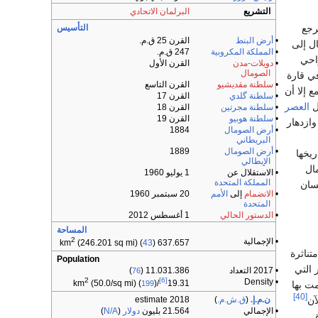
التشريع
البرلمان الاتحادي
رجع
التأسيس
•
أرض البنط
القرن 25 ق.م.
ل إلى
•
المملكة المكروبية
247 ق.م.
واحي
•
دويلات-مدن
القرن الأول
الصومال
ي قارة
•
سلطنة مقديشيو
القرن التاسع
 إلا أن
•
سلطنة گلدي
القرن 17
ل
العصر
•
سلطنة مجرتين
القرن 18
•
سلطنة هوبيو
القرن 19
ازدهار
•
أرض الصومال
1884
البريطاني
•
أرض الصومال
1889
ريخها
الإيطالي
مال
• الاستقلال عن
1 يوليو 1960
المملكة المتحدة
سان
•
الانضمام
إلى
الأمم
20 سبتمبر 1960
المتحدة
•
الدستور الحالي
1 أغسطس 2012
المساحة
2
• الإجمالية
(246.201 sq mi) (
43
)
637.657 km
تناثرة
Population
 التي
• 2017 التعداد
11.031.386 (
)
76
2
[6]
• Density
(50.0/sq mi) (
)
/km
19.31
ت بها
199
[40]
آن
ن.م.إ.
(
ق.ش.م.
)
2018 estimate
• الإجمالي
21.564 بليون
دولار
(
N/A
)