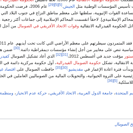
[29]
[5]
[5]
الجيش
.
عام 2006، فرضت الحكومة
 بمساعدة القوات الإثيوپية، سلطتها على معظم مناطق النزاع في جنوب البلاد التي
حاكم الإسلاميةي]. لاحقاً انقسمت المحاكم الإسلامية إلى جماعات أكثر رجعية 
تل الحكومة الفيدرالية الانتقالية
وقوات الاتحاد الأفريقي في الصومال
من أجل ا
[30]
ضمن هذ
[32]
[31]
ستور
مؤقت جديد في أغسطس 2012،
الذي أعاد تشكيل الصومال
كفيدرا
ة الانتقالية، تشكل
حكومة الصومال الفيدرالية
، أول حكومة مركزية دائمة في البل
[35]
[30]
بدأت فترة اعادة الإعمار في
مقديشيو
.
حافظت الصومال على
اقتصاد غي
يسية على الثروة الحيوانية، والتحويلات المالية من الصوماليين العاملين في الخا
[36]
[5]
لاسلكية.
مم المتحدة
،
جامعة الدول العربية
،
الاتحاد الأفريقي
،
حركة عدم الانحياز
،
ومنظمة 
يخ الصومال