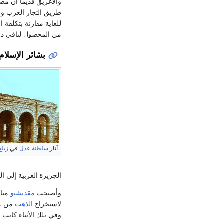
والأغريق قديما أن مص
طريق التجار العرب وا
للغاية مقارنة بتكلفة 
من المحصول لباقي دول
بشائر الإسلا
آثار
سلطنة عدل
في
زيلع
الجزيرة العربية إلى ا
وأصبحت
مقديشيو
منار
لاستخراج
الذهب
من من
وفي تلك الأثناء كانت 