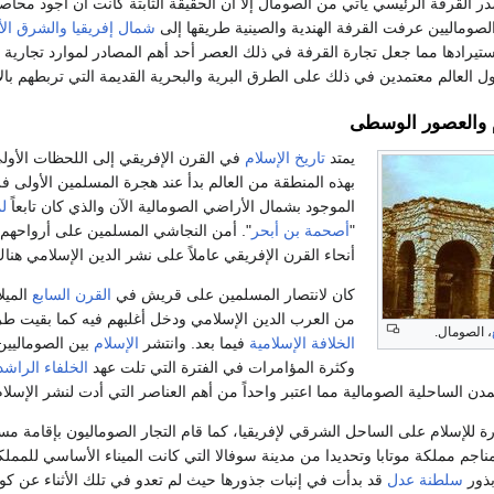
در القرفة الرئيسي يأتي من الصومال إلا أن الحقيقة الثابتة كانت أن أجود محا
لصوماليين عرفت القرفة الهندية والصينية طريقها إلى
شمال إفريقيا
والشرق الأ
استيرادها مما جعل تجارة القرفة في ذلك العصر أحد أهم المصادر لموارد تجارية ل
 العالم معتمدين في ذلك على الطرق البرية والبحرية القديمة التي تربطهم بال
م والعصور الوسطى
يمتد
تاريخ الإسلام
في القرن الإفريقي إلى اللحظات الأولى 
بهذه المنطقة من العالم بدأ عند هجرة المسلمين الأولى 
الموجود بشمال الأراضي الصومالية الآن والذي كان تابعاً
ل
"
أصحمة بن أبحر
". أمن النجاشي المسلمين على أرواحهم 
أنحاء القرن الإفريقي عاملاً على نشر الدين الإسلامي هناك
كان لانتصار المسلمين على قريش في
القرن السابع
الميلا
من العرب الدين الإسلامي ودخل أغلبهم فيه كما بقيت طرق
، الصومال.
الخلافة الإسلامية
فيما بعد. وانتشر
الإسلام
بين الصوماليين
وكثرة المؤامرات في الفترة التي تلت عهد
الخلفاء الراشد
لمدن الساحلية الصومالية مما اعتبر واحداً من أهم العناصر التي أدت لنشر الإ
ة للإسلام على الساحل الشرقي لإفريقيا، كما قام التجار الصوماليون بإقامة 
اجم مملكة موتابا وتحديدا من مدينة سوفالا التي كانت الميناء الأساسي للممل
بذور
سلطنة عدل
قد بدأت في إنبات جذورها حيث لم تعدو في تلك الأثناء عن كون