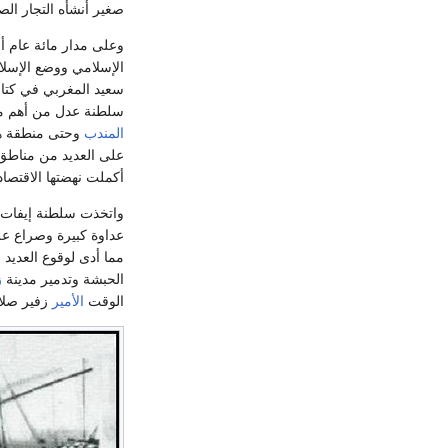
صغير أنشأه التجار الص
وعلى مدار مائة عام 
الإسلامي ووضع الإسلا
سعيد المغربي في كتابا
سلطنة عدل من أهم مر
المندب
وحتى منطقة ها
على العديد من مناطق 
أكملت نهضتها الاقتصا
واتخذت سلطنة إيفات
عداوة كبيرة وصراع عل
مما أدى لوقوع العديد 
الحبشة وتدمير مدينة
ز
الوقت
الأمير
زفير صلا