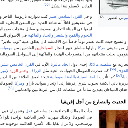
[50]
المآذن الأسطوانية الشكل.
و في
القرن السادس عشر
كتب ديوارت باربوسا، التاجر و
يو
من العصور
في مقديشيو قائلاً أنه شاهد العديد من السفن التجارية الق
لبيعها في الميناء التجاري بمقديشيو مقابل منتجات صوما
اللحوم
والقمح
والشعير
والجياد
والفاكهة
في الأسواق الساحل
 والنسيج حيث كانت تصدر نوعاً خاصاً من الأقمشة كان يطلق عليه "ثوب بنادير"
 من مدينتي
مركا
وباراوا مناطق عبور للتجار
السواحليين
القادمين من
مومباسا
ومون بجلب منتجاتهم من المنسوجات الهندية والفاكهة إلى السواحل الصومالية 
تجارية مع
سلطنة مالاكا
، إحدى دول
اتحاد ماليزيا
الآن، في
القرن الخامس عشر
،
[56]
لخزف
.
كما صدرت الصومال الحيوانات الحية مثل
الزراف
وحمر الزرد
لإمبر
[57]
قيا
،
كما تأثرت
اللغة الصينية
باللغة الصومالية
نتيجة لعمق العلاقة بين البلدي
زيرة باتي الكينية بجنوب شرق إفريقيا إلى الإتجار بموانئ باراوا
ومركا
الصوماليت
[58]
 هذان الميناءان بعيدين تماماً عن سلطات كل من البرتغاليين والعمانيين.
الحديث والتصارع من أجل إفريقيا
بدأت الممالك المتعاقبة بعد سلطنتي
عدل
وعجوران فيي ال
في الصومال وكذلك ظهرت الأسر الحاكمة الواحدة تلو 
ورسنجلي، ولا تزال بقايا تلك الأسرة الحاكمة موجودة حت