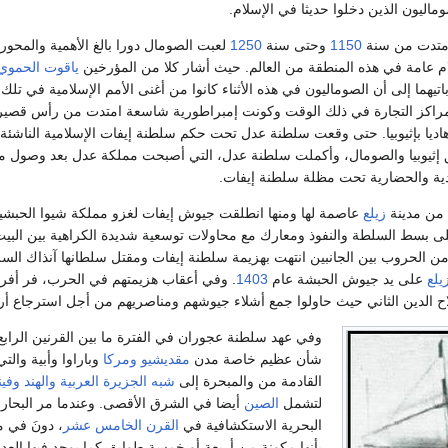
وماليون الذين دخلوا حديثا في الإسلام.
أمتدت من سنة
1150
وحتى سنة
1250
لعبت الصومال دورا بالغ الأهمية والمحوري
م عامة في هذه المنطقة من العالم. حيث أشار كلا من المؤرخين
ياقوت الحموي
تيهما إلى أن الصوماليون في هذه الأثناء كانوا من أغنى الأمم الإسلامية في تل
اكز التجارة في ذلك الوقت وكونت إمبراطورية شاسعة امتدت من رأس قصير
ديا بإثيوبيا. حتى وقعت سلطنة عدل تحت حكم سلطنة إيفات الإسلامية الناشئة
إثيوبيا والصومال، وأكملت سلطنة عدل، التي أصبحت مملكة عدل بعد وصول مد 
دية والحضارية تحت مظلة سلطنة إيفات.
 من مدينة
زيلع
عاصمة لها ومنها انطلقت جيوش إيفات لغزو مملكة شيوا الحبشي
ى بسط السلطة والنفوذ ومعارك مع محاولات توسعية شديدة الكراهية بين الب
من الحروب بين الجانبين انتهت بهزيمة سلطنة إيفات ومقتل سلطانها آنذاك السلط
يلع
على يد جيوش الحبشة عام
1403
. وفي أعقاب هزيمتهم في الحرب، فر أفراد
ح الدين الثاني حيث حاولوا جمع أشلاء جيوشهم ومناصريهم من أجل استرجاع أ
وفي عهد سلطنة عجوران في الفترة ما بين القرنين الرابع 
شأن عظيم خاصة مدن
مقديشيو
ومركا
وباراوا وأبية والت
القادمة من والمبحرة إلى
شبه الجزيرة العربية
والهند
وفيني
لتشمل
الصين
أيضا في الشرق الأقصى. وعندما مر البحار ا
البحرية الاستكشافية في
القرن الخامس عشر
، دونَ في م
بأنها مكونة من أربعة أو خمسة طوابق كما يوجد فيها الع