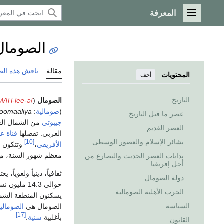
المعرفة
القائمة الرئيسية
الصومال
مقالة
ناقش هذه ال
المحتويات
أخف
التاريخ
الصومال
(
/
-lee-ə
MAH
(
صومالية
:
oomaaliya
عصر ما قبل التاريخ
جيبوتي
من الشمال ال
العصر القديم
الغربي. تفصلها
قناة ع
بشائر الإسلام والعصور الوسطى
[10]
الأفريقي
،
وتتكون أ
معظم شهور السنة، مع 
بدايات العصر الحديث والتصارع من
أجل إفريقيا
ثقافياً، دينياً ولغوياً، 
دولة الصومال
حوالي 14.3 مليون نسمة.
الحرب الأهلية الصومالية
يسكنون المنطقة الشمالي
السياسة
الصومال هي
الصومالي
[17]
بأغلبية
سنية
.
القانون