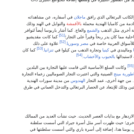
الكاتب البرتغالي الذي رافق
ماجلان
في أسفاره، عن مشاهداته
ادمة من كامبايا الهندية محملة
بالأقمشة
والتوابل في الهند وذلك
لية أخرى مثل الذهب
والشمع
والعاج. كما أشار باربوسا أيضاً لتوافر
[51]
ية مما كان يدر ربحاً وفيراً على التجار؛
كما كانت مقديشيو
[52]
 للأسواق العربية خاصة في
مصر
وسوريا
.
علاوة على ذلك
[53]
وماليندي في
كينيا
وتجارة الذهب من كيلوا في
تنزانيا
.
كما كان
[54]
لاستبدالها
بالحبوب
والأخشاب
.
[55]
وكانت السلع الأساسية التي قامت عليها التجارة بين البلدين
اطورية مينج
الصينية والتي اعتبرت التجار الصوماليين زعماء التجارة
ن. من جهة أخرى، عمد التجار
الهندوس
من مدينة سورات الهندية
ين وذلك للإبتعاد عن الحصار البرتغالي والتدخل العماني في طرق
ازدهار مع بدايات العصر الحديث. حيث نشأت العديد من الممالك
الأخرى؛ حيث ظهرت أسر مثل أسرة جيراد التي أسست سلطنة
ى يومنا هذا، إضافة إلى أسرة باري والتي أسست سلطنتها في