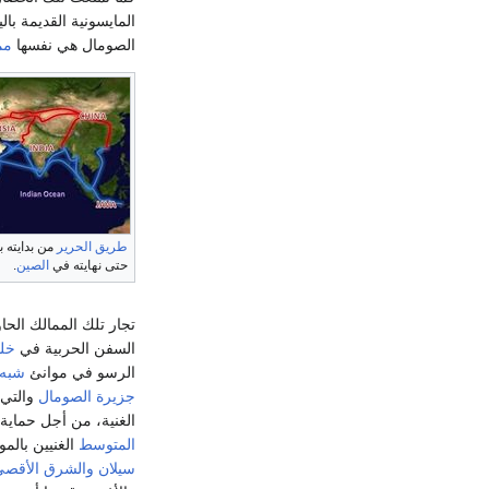
المايسونية القديمة بال
الصومال هي نفسها
مم
طريق الحرير
من بدايته 
حتى نهايته في
الصين
.
تجار تلك الممالك الحا
السفن الحربية في
خل
الرسو في موانئ
شبه 
جزيرة الصومال
والتي 
الغنية، من أجل حماية 
المتوسط
الغنيين بالموا
سيلان
والشرق الأقصى