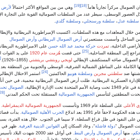
[19]
[18]
 الصومال مركزاً تجارياً هاماً.
وهي من بين المواقع الأكثر احتمالاً
لأرض ا
ل العصور الوسطى، سيطر عدد من السلطنات الصومالية القوية على التجارة الإق
سلطنة عدل
،
سلطنة ورسنجلي
،
وسلطنة گلدي
.
أواخر القرن 19، من خلال المعاهدات مع هذه السلطنات، اكتسبت الإمبراطورية البريطانية والإيطال
 من الساحل وأسست مستعمرتي
أرض الصومال البريطاني
وأرض الصومال
أراضي الداخلية،
تمردت
حركة
محمد عبد الله حسن
على الامبراطورية البريطاني
[25]
راجع إلى المنطقة الساحلية،
حتى قضت
هُزمت عام 1920
على يد القوات ا
[27]
الصومال
صاغه المستكشف الإيطالي
لويجي روبتشي بريتشتي
(1855–1926).
 الكاملة على المناطق الشمالية الشرقية، الوسطى والجنوبية من المنطقة بعد 
[24]
شنتها ضد
سلطنتي مجرين
وسلطنة هوبيو
الحاكمتين.
استمر الاحتلال الإيطال
ستسلم للإدارة العسكرية البريطانية. ظلت أرض الصومال البريطانية محمية، في حين أ
حدة تحت الإدارة الإيطالية،
الصومال تحت
[28]
الجمهورية الصومالية
المستقلة تحت الحكم المدني.
ي الأعلى
على السلطة عام 1969 وتأسست
الجمهورية الصومالية الديمقراطية
. 
هذه الحكومة لاحقاً عام 1991 بعد اندلاع
الحرب الأهلية الصومالية
. بدأت فصائ
 على النفوذ في ظل فراغ السلطة، لا سيما في الجنوب. خلال هذه الفترة، بس
نت الصومال "
دولة فاشلة
"، وعاد السكان إلى
القوانين الدينية
العرفية
. ظهر في 
حكم
، منها
أرض الصومال
وأرض البنط
. في أوائل عقد 2000 شهدت البلاد ت
. تشكلت
الحكومة الوطنية الانتقالية
عام 2000، تلاها تأسيس
الحكومة الفيدرالية الا