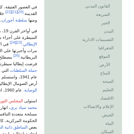
القانون المدني
في العصور العتيقة، كان
[22]
[21]
[20]
القديمة.
خلا
الشريعة
ومنها
سلطنة أجوران
،
الحير
في 
المدن
السيطرة على أجزاء
التقسيمات الادارية
[24]
[23]
الإيطالي
.
في ال
الجغرافيا
مرات وأجبرتها على الت
[26]
الموقع
البريطانية.
مصطلح
فرضت إيطاليا سيطرتها
الأرض
حملة السلطنات
التي 
المناخ
عام 1941، وا
الصحة
أرض الصومال الإيطالية في عام 1949 تحت وصاية الأمم المت
التعليم
الوصاية
. عام 1960، اتحدت المنطقتين لتتأسس
الاقتصاد
استولى
المجلس الثور
الإعلام والاتصالات
محمد سياد بري
، انهارت 
مسلحة متعددة التنافس
الجيش
الحكومة المركزية، كا
البيئة
بعض
المناطق ذاتية ال
السكان
اتحادية انتقالية وليدة