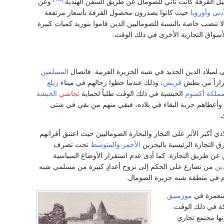
صيل القرفة كانت تأتي للصومال عن طريق السفن الهندية.
وعن
دنى
وأوروبا
حيث كانوا يصدرون محصول القرفة بأسعار مرتفعة
ا تنضب خاصة بالنسبة للصوماليين الذين قاموا بتوريد كميات كبيرة
أسواق التجارية الأخرى في ذلك الوقت.
لميلاد الدين الجديد في شبه الجزيرة العربية. فاتصال
المسلمين
فراراً من بطش
قريش
، وذلك عندما حطوا رحالهم في ميناء
زيلع
مملكة أكسوم
الحبشية في ذلك الوقت طلباً لحماية
نجاشي
الحبشة
وأعطاهم حرية البقاء في بلاده، فبقي منهم من بقي في شتى
.
دي أكبر الأثر على التجار والبحارة الصوماليين حيث اعتنق أقرانهم
 التجارة الرئيسية بالبحرين
الأحمر
والمتوسط
تحت تصرف
 عن طريق التجارة. كما أدى عدم استقرار الأوضاع السياسية
ين
من تصارع على الحكم إلى نزوح أعدادٍ كبيرة من مسلمي شبه
سلام في منطقة شبه جزيرة الصومال.
مستعمرة في
موزمبيق
كة في ذلك الوقت.
ها مجتمع تجاري