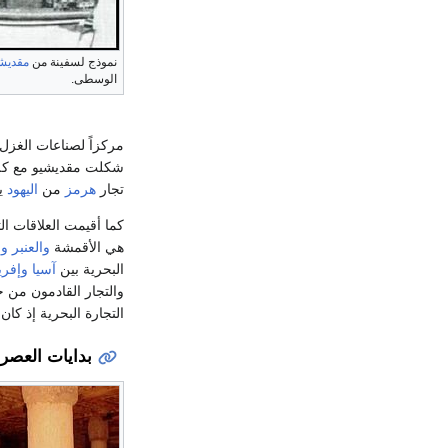
نموذج لسفينة من
مقديش
الوسطى.
مركزاً لصناعات الغزل
شكلت مقديشيو مع كل
تجار
هرمز
من
اليهود
يق
كما أقيمت العلاقات ال
هي الأقمشة
والعنبر
وا
البحرية بين
آسيا
وإفري
والتجار القادمون من ج
التجارة البحرية إذ كان
بدايات العصر 