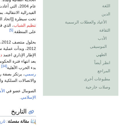
اللغة
عام 2004، التي أعادت تأسيس المؤسسات الوطنية مثل
الفيدرالية الانتقالية،
الدين
تحت سيطرة [[اتحاد الم
الأعياد والعطلات الرسمية
تنظيم الشباب
، الذي قا
الثقافة
[5]
على المنطقة.
الأدب
الموسيقى
2012، وبدأت عملية سياسية تنص على معايير من أجل إنشاء مؤسسات ديمقراطية دائمة.
الطهي
الإطار الإداري اعتمد
د
بعد انتهاء فترة الحكوم
انظر أيضاً
[34]
بدء الحرب الأهلية
و
المراجع
رسمي
، يرتكز بصفة رئ
مطبوعات أخرى
والاتصالات السلكية وال
وصلات خارجية
الصومال عضو في
الأ
الإسلامي
.
التاريخ
مقالة مفصلة
:
تار