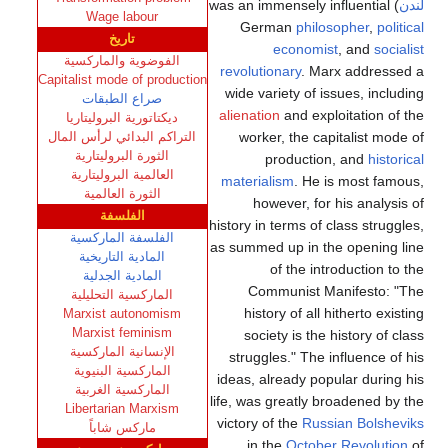
لندن
) was an immensely influential
Wage labour
German
philosopher
,
political
تاريخ
economist
, and
socialist
الفوضوية والماركسية
revolutionary
. Marx addressed a
Capitalist mode of production
wide variety of issues, including
صراع الطبقات
alienation
and exploitation of the
ديكتاتورية البروليتاريا
worker, the capitalist mode of
التراكم البدائي لرأس المال
الثورة البروليتارية
production, and
historical
العالمية البروليتارية
materialism
. He is most famous,
الثورة العالمية
however, for his analysis of
الفلسفة
history in terms of class struggles,
الفلسفة الماركسية
as summed up in the opening line
المادية التاريخية
of the introduction to the
المادية الجدلية
Communist Manifesto: "The
الماركسية التحليلية
history of all hitherto existing
Marxist autonomism
Marxist feminism
society is the history of class
الإنسانية الماركسية
struggles." The influence of his
الماركسية البنيوية
ideas, already popular during his
الماركسية الغربية
life, was greatly broadened by the
Libertarian Marxism
victory of the
Russian
Bolsheviks
ماركس شاباً
in the
October Revolution
of