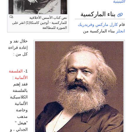
اللينينية
بناء الماركسية
نص كتاب الأسس الأخلاقية
للماركسية - أوجين كامنكا(1) انقر على
قام
كارل ماركس
وفريدريك
الصورة للمطالعة
انجلز
ببناء الماركسية من
خلال نقد و
إعادة قراءة
كل من :
1-
الفلسفة
الألمانية
:
فقد إهتم
بالفلسفة
الكلاسيكية
الألمانية
وخاصة
مذهب
"هيغل "
الجدلي ، و