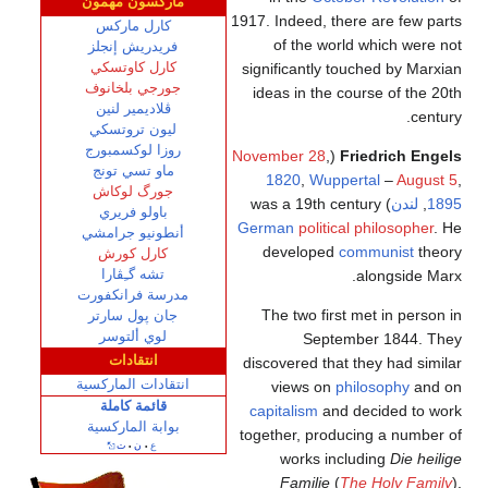
ماركسون مهمون
1917. Indeed, there are few parts
كارل ماركس
of the world which were not
فريدريش إنجلز
كارل كاوتسكي
significantly touched by Marxian
جورجي بلخانوف
ideas in the course of the 20th
ڤلاديمير لنين
century.
ليون تروتسكي
روزا لوكسمبورج
November 28
,
(
Friedrich Engels
ماو تسي تونج
1820
,
Wuppertal
–
August 5
,
جورگ لوكاش
1895
,
لندن
) was a 19th century
باولو فريري
German
political philosopher
. He
أنطونيو جرامشي
developed
communist
theory
كارل كورش
تشه گـِڤارا
alongside Marx.
مدرسة فرانكفورت
The two first met in person in
جان پول سارتر
لوي ألتوسر
September 1844. They
انتقادات
discovered that they had similar
انتقادات الماركسية
views on
philosophy
and on
قائمة كاملة
capitalism
and decided to work
بوابة الماركسية
together, producing a number of
ع
ن
ت
•
•
works including
Die heilige
Familie
(
The Holy Family
).