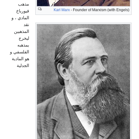
مذهب
Karl Marx
- Founder of Marxism (with Engels)
فيورباخ
المادي ، و
نقد
المذهبين
ليخرج
بمذهبه
الفلسفي و
هو المادية
الجدلية