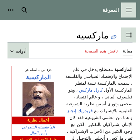
المعرفة
القائمة الرئيسية
بحث
أدوات
ماركسية
تبديل عرض جدول المحتويات
مقالة
ناقش هذه الصفحة
أدوات
الماركسية
مصطلح يدخل في علم
جزء من سلسلة عن
الإجتماع والإقتصاد السياسي والفلسفة
الماركسية
، سميت بالماركسية نسبة لمنظر
الماركسية الأول
كارل ماركس
، وهو
فيلسوف ألماني ، و عالم اقتصاد ،
صحفي وثوري أسس نظرية الشيوعية
العليمية بالإشتراك مع
فريدريك إنجلز
و هما من معلمي الشيوعية فقد كان
أعمال نظرية
الإثنان إشتراكيان بالتفكير ، لكن مع
المانيفستو الشيوعي
وجود الكثير من الأحزاب الإشتراكية ،
رأس المال
تفرد ماركس و أنجلس بالتوصل إلى