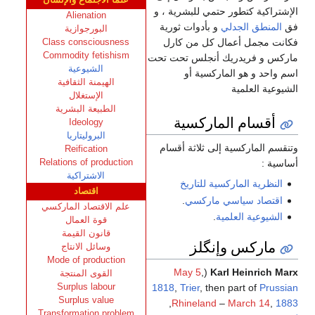
علما الاجتماع والإنسان
الإشتراكية كتطور حتمي للبشرية ، و
Alienation
فق
المنطق الجدلي
و بأدوات ثورية
البورجوازية
فكانت مجمل أعمال كل من كارل
Class consciousness
Commodity fetishism
ماركس و فريدريك أنجلس تحت تحت
الشيوعية
اسم واحد و هو الماركسية أو
الهيمنة الثقافية
الشيوعية العلمية
الإستغلال
الطبيعة البشرية
أقسام الماركسية
Ideology
البروليتاريا
وتنقسم الماركسية إلى ثلاثة أقسام
Reification
Relations of production
أساسية :
الاشتراكية
النظرية الماركسية للتاريخ
اقتصاد
اقتصاد سياسي ماركسي
.
علم الاقتصاد الماركسي
الشيوعية العلمية
.
قوة العمال
قانون القيمة
ماركس وإنگلز
وسائل الانتاج
Mode of production
May 5
,
(
Karl Heinrich Marx
القوى المنتجة
Surplus labour
1818
,
Trier
, then part of
Prussian
Surplus value
,
Rhineland
–
March 14
,
1883
Transformation problem