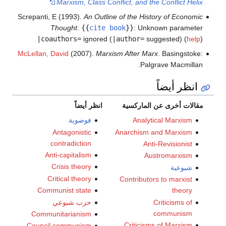
Marxism, Class Conflict, and the Conflict Helix
Screpanti, E (1993).
An Outline of the History of Economic
Thought
.
{{
cite book
}}
:
Unknown parameter
|coauthors=
ignored (
|author=
suggested) (
help
)
McLellan, David
(2007).
Marxism After Marx
. Basingstoke:
Palgrave Macmillan.
انظر أيضاً
مقالات أخرى عن الماركسية
انظر أيضاً
Analytical Marxism
فوضوية
Antagonistic
Anarchism and Marxism
contradiction
Anti-Revisionist
Anti-capitalism
Austromarxism
Crisis theory
شيوعية
Critical theory
Contributors to marxist
Communist state
theory
Criticisms of
حزب شيوعي
communism
Communitarianism
Criticisms of Marxism
Council communism