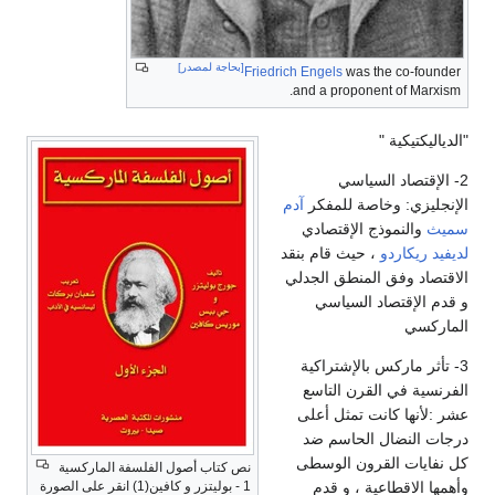
[بحاجة لمصدر]
Friedrich Engels
was the co-founder
and a proponent of Marxism.
"الدياليكتيكية "
2- الإقتصاد السياسي
الإنجليزي: وخاصة للمفكر
آدم
سميث
والنموذج الإقتصادي
لديفيد ريكاردو
، حيث قام بنقد
الاقتصاد وفق المنطق الجدلي
و قدم الإقتصاد السياسي
الماركسي
3- تأثر ماركس بالإشتراكية
الفرنسية في القرن التاسع
عشر :لأنها كانت تمثل أعلى
درجات النضال الحاسم ضد
كل نفايات القرون الوسطى
نص كتاب أصول الفلسفة الماركسية
وأهمها الاقطاعية ، و قدم
1 - بوليتزر و كافين(1) انقر على الصورة