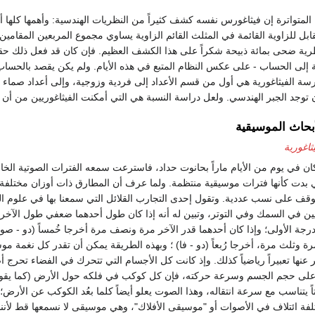
ية المتواترة إن فيثاغورس نفسه كشف كثيراً من النظريات الهندسية: وأهمها كلها 
ة ضحى بمائة ذبيحة شكراً على هذا الكشف العظيم. فإن كان قد فعل ذلك حقاً فق
لى الحساب - على عكس النظام المتبع في هذه الأيام. ولم يكن يقصد بالحساب وقت
مدرسة الفيثاغورية هي أول من قسم الأعداد إلى فردية وزوجية، وإلى أعداد صما
توجد الجبر الهندسي. ولعل دراسة النسبة هي التي أمكنت الفيثاغوريين من أن ي
بحاث الموسيقية
ثاغورية
ان في يوم من الأيام ماراً بحانوت حداد، فاسترعت سمعه الفترات الصوتية الخ
 بدت كأنها فترات موسيقية منتظمة. ولما عرف أن المطارق ذات أوزان مختلفة 
وقف على نسب عددية. وتقول إحدى التجارب القلائل التي سمعنا بها في علوم ال
يين في السمك وفي التوتر، وتبين له أنه إذا كان طول أحدهما ضعفي طول الآخر
درجة الأولى؛ وإذا كان أحدهما قدر الآخر مرة ونصف مرة أخرجا خُمساً (دو - صول
ة وثلث مرة، أخرجا رُبعاً (دو - فا) ؛ وبهذه الطريقة يمكن أن تقدر كل نغمة مو
عبر عنها تعبيراً رياضياً كذلك. وإذ كانت كل الأجسام التي تتحرك في الفضاء تحرج أص
 على حجم الجسم وسرعة حركته، فإن كل كوكب في فلكه حول الأرض (كما يقو
يتناسب مع سرعة انتقاله، وهذا الصوت يعلو أيضاً كلما بعُد الكوكب عن الأرض؛
لفة ائتلاف في الأصوات أو "موسيقى الأفلاك"، وهي موسيقى لا نسمعها قط لأننا