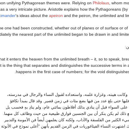
mon unifying Pythagorean themes were. Relying on
Philolaus
, whom mos
as a very intricate picture. Aristotle explains how the Pythagoreans (b
ximander
's ideas about the
apeiron
and the peiron, the unlimited and limi
n the one had been constructed, whether out of planes or of surface or of
tely the nearest part of the unlimited began to be drawn in and limited 
ن:
at it enters the heaven from the unlimited breath – it, so to speak, bre
it is the thing that separates and distinguishes the successive terms in 
happens in the first case of numbers; for the void distinguishes
 وكانت هيبته، وغزارة علمه، واستعداده لقبول النساء والرجال في مدرسته،
عليها حتى بلغ عدد من فيها بضع مئات في زمن قصير. وقد قال بمبدأ تكافؤ
على السواء قبل أن ينادي بذلك أفلاطون بمائتي عام، ولم ينادِ بهِ فحسب بل
 مع ذلك لم يكن ينكر أن بين الجنسين فوارق طبيعية من حيث وظائف كل منهما.
شيء الكثير من الفلسفة والآداب، ولكنه كان يعلمهن أيضاً فن الأمومة والتدبير
اشتهرت النساء الفيثاغوريات في الزمن القديم بأنهن "أعلى نموذج في الأنوثة