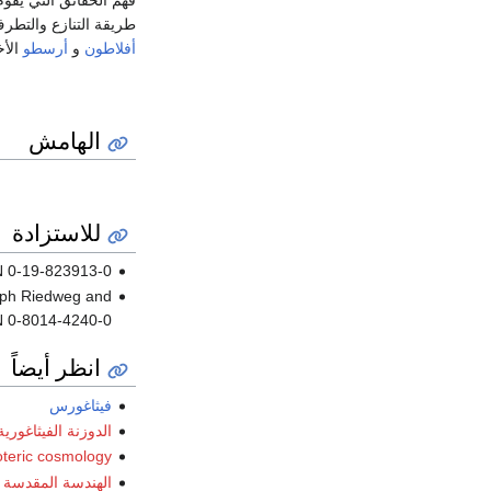
فهم الحقائق التي يقوم 
طريقة التنازع والتطرف
أفلاطون
و
أرسطو
الأخ
الهامش
للاستزادة
BN 0-19-823913-0
toph Riedweg and
BN 0-8014-4240-0
انظر أيضاً
فيثاغورس
الدوزنة الفيثاغورية
teric cosmology
الهندسة المقدسة