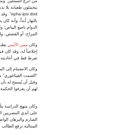
من أبرع الممثلين. وم
si dixit
بالنهار أبداً، وأنه ك
الدوام ناصع البياض؛ 
المزاح، أو القصص، ولم 
وكان
تيمن الأثيني
إخلاصاً له، وقد كان في
تفرط قط في أحاديثه مع
وكان الانضمام إلى الم
"الصمت الفيثاغوري" م
وقبل أن يُسمح له بأن 
لهم أن يعرفوا الحكمة
وكان منهج الدراسة يتأ
على أيدي المصريين الق
الصارم والبرهان الوا
المتتالية ترفع الطالب