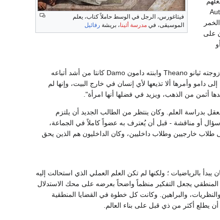
علهم
الفاصلة في كل جدال أو نظرية هي: لقد قالها هو نفسه "Autos
فيثاغورس، الرجل في الوسط حاملاً كتاب، يعلم
 الخمر
الموسيقى، في
مدرسة أثينا
، بريشة
رفائيل
ن على
و
يظنه "مشعوذاً يخادع بقول الجد، ويعمل على اصطياد الناس" ، وينقض هذا القول أن زوجته ثيانو Theano وابنته دامون Damo كانتا من أشد أتباعه
لى دامو وأمرها ألا تذيعها لأي إنسان في خارج البيت، وإنها لم
دها أثمن من الذهب، ويزيد في فضلها أنها امرأة".
عقل بدراسة العلم. وكان ينتظر من الطالب الجديد أن يلتزم
ل أو مناقشة - قبل أن يُعترف به عضواً كاملاً في الجماعة،
إلى طلاب خارجيين وطلاب داخليين، وكان الداخليون هم الذين يحق
دأ بالرياضيات ؛ ولكنها لم تكن العلم العملي الذي استحالت إليه
ب المنطقي يجعل التفكير منظماً واضحاً بعرضه على محك الاستدلال
لنظريات، والبراهين. وكانت كل خطوة في القضايا المنطقية
ن يطلع أكثر من ذي قبل على بناء العالم.