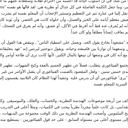
ا من شك في أن أسلوب حياته قد أكسبه من احترام طلابه وسلطانه عليهم ما ج
يتحملون طغيانه بلا تذمر، وما جعل الكلمة 
epha-ip". وقد نقل إلينا في عبارة تنم عن التعظيم وتستثير الإعجاب أن المعلم نفسه لم يشرب
ان يعيش معظم أيامه على الخبز والعسل، وأن حلواه كانت هي الخضر، وأن ثوبه كا
وأنه لم يُعرف عنه قط أنه أفرط في الأكل، أو عشق، وأنه لم يغرق في الضحك، أ
يعاقب إنساناً مطلقاً ولو كان عبداً.
 وسعهما أن توازنا بين فلسفته وحياته. ويقول ديوجنيز ليرتس إنه "عهد بتعليقاته إ
 أنه كان في وسعها أن تبيعها بالمال الكثير، لأنها كانت ترى أن طاعة أوامر وال
جتمع الفيثاغوري يتطلب، فضلاً عن تطهير الجسم بالعفة وكبح الشهوات، تطهير ال
دى خمس سنين - ولعل المقصود بالصمت الفيثاغوري أن يتقبل الأوامر من غير سؤا
"يرى" فيثاغورس أي أن يدرس عليه. وتنفيذاً لهذا النظام كان التلاميذ يقسمون 
 السرية للمعلم نفسه.
لف من أربعة موضوعات: الهندسة النظرية، والحساب، والفلك، والموسيقى. وكان يب
دامى، بل كانت علماً مجرداً نظرياً يبحث في الكميات، ومثلاً أعلى في التدري
ضح الملموس. وأضحت الهندسة النظرية من ذلك الوقت مجموعة من البديهيات، وا
 إلى مستوى أعلى من مستواه السابق - على حد قول الفيثاغوريين - يستطيع منه أ