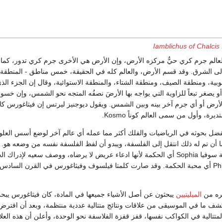
Iamblichus of Chalcis
عالم جرم كري حيٌّ مركزه الأرض، وإن الأرض هي الأخرى جرم كري تدور، كما 
ى الشرق. وقد قسم الأرض، والعالم كله في الحقيقة، خمس مناطق - المنطقة ا
جنوبية، ومنطقة الصيف، ومنطقة الشتاء، والمنطقة الاستوائية، وقال إن الجزء الذي
 يصغر تبعاً للزاوية التي يواجه بها الأرضَ نصفُه المتجه نحو الشمس، وإن خس
لأرض أو أي جرم آخر بينه وبين الشمس. ويقول ديوجنيز ليرتس إن فيثاغورس كا
ة، وأول من سمى العالم كوناً Kosmo.
ضل بحوثه في الرياضيات والفلك أكثر مما عمله أي عالم آخر لوضع أسس العلو
ما أن تم له ذلك انتقل إلى الفلسفة، ويبدو أن لفظ الفلسفة نفسه من وضعه هو. 
رفض أن يستخدم كلمة سوفيا Sophia أي الحكمة لأنها ادعاء عريض لا يرضاه، ووصف سعيه لإدراك 
بأنها فلسفة Philosophia أي محبة الحكمة. وقد صارت كلمتا فيلسوف وفيثاغورس في القرن الساد
ره من
الميليتيين
يبحثون عن أصل الأشياء جميعها في المادة، كان فيثاغورس يبح
ف ما في الموسيقى من علاقات ونتائج متتالية عددية منتظمة، وبعد أن افترض
 المتتالية في الكواكب نفسها، قفز قفزة الفلاسفة نحو الوحدة، وأعلن أن هذه العل