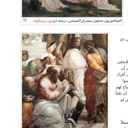
الفيثاغوريون يحتفون بمشرق الشمس
، بريشة
فيودور برونيكوڤ
ي ذي
نجليز
 أن
 أفراد
سوا
باح لهم
أن يلجأ
ي لم
ثلاً