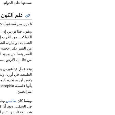
نسمعها على الدوام.
علم الكون
للمزيد من المعلومات:
ويقول فيثاغورس إن ال
الكواكب، من الغرب إل
الشمالية، والباردة ال
من القمر يكبر حجمه أو
القمر ينشأ من وجود ا
مَن قال إن الأرض مستدير
وقد عمل فيثاغورس بف
الطبيعية في أوربا. ول
مترادفتين.
وبينما كان
طاليس
وغي
في الشكل، وبعد أن كش
هذه العلاقات والنتائج