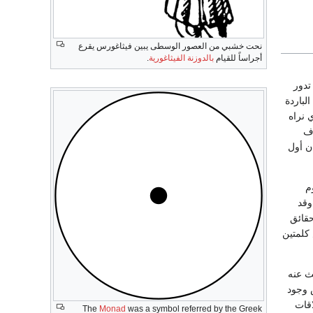
نحت خشبي من العصور الوسطى يبين فيثاغورس يقرع
أجراساً للقيام
بالدوزنة الفيثاغورية
.
تدور
لباردة
 نراه
وف
ن أول
م
وقد
الحقائق
س كلمتين
ث عنه
 وجود
اقات
The
Monad
was a symbol referred by the Greek