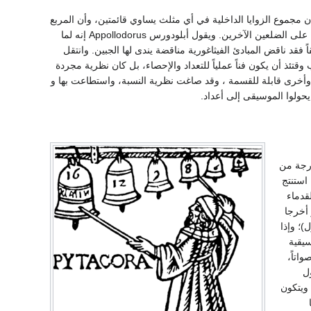
أن مجموع الزوايا الداخلية في أي مثلث يساوي قائمتين، وأن المربع
المقام على الضلع المقابل للزاوية القائمة في المثلث القائم الزاوية يساوي مجموع المربعين المقامين على الضلعين الآخرين. ويقول أبلودورس Appollodorus إنه لما
د ناقض المبادئ الفيثاغورية مناقضة يندى لها الجبين. وانتقل
ئذ أن يكون فناً عملياً للتعداد والإحصاء، بل كان نظرية مجردة
ء وأخرى قابلة للقسمة ، وقد صاغت نظرية النسبة، واستطاعت بها و
حولوا الموسيقى إلى أعداد.
ارجة من
استنتج
قدماء
 أخرجا
)؛ وإذا
سيقية
واتاً،
ل
 ويتكون