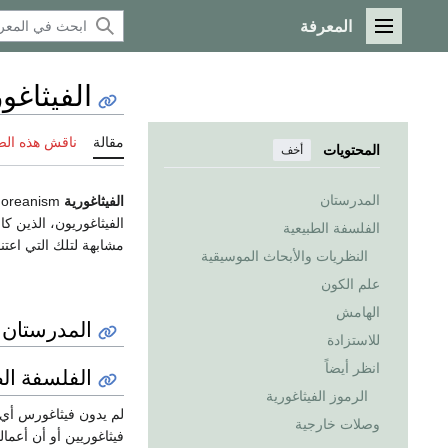
المعرفة
القائمة الرئيسية
الفيثاغو
مقالة
ناقش هذه ال
المحتويات
أخف
المدرستان
الفيثاغورية
Pythagoreanism هي مصطلح يستخدم للاشارة إلى المعتقدات
الفيثاغوريون، الذين كان
الفلسفة الطبيعية
مشابهة لتلك التي اعتن
النظريات والأبحاث الموسيقية
علم الكون
الهامش
المدرستان
للاستزادة
انظر أيضاً
الفلسفة الط
الرموز الفيثاغورية
لم يدون فيثاغورس أي
وصلات خارجية