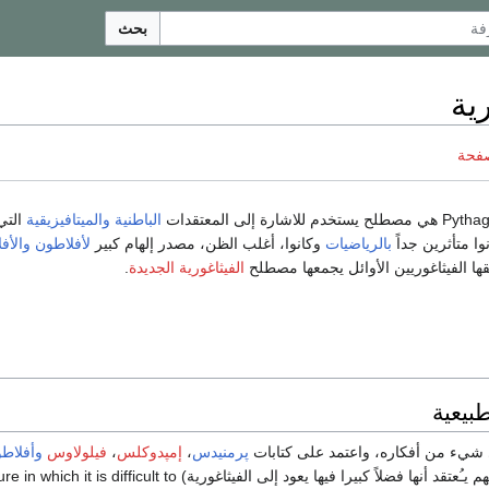
بحث
رية
صفحة
الباطنية
والميتافيزيقية
التي
وا متأثرين جداً
بالرياضيات
وكانوا، أغلب الظن، مصدر إلهام كبير
لأفلاطون
والأف
قها الفيثاغوريين الأوائل يجمعها مصطلح
الفيثاغورية الجديدة
.
بيعية
 شيء من أفكاره، واعتمد على كتابات
پرمنيدس
،
إمپدوكلس
،
فيلولاوس
وأفلاط
فيثاغوريين أو أن أعمالهم يـُعتقد أنها فضلاً كبيرا فيها يعود إلى ال