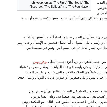
العدد.
philosophers as "The First," "The Seed," "The
Essence," "The Builder," and "The Foundation"
الحواس
الحقيقي
 ، ولعله كان يرى أيضاً أن الصحة نفسها علاقة رياضية أو نسبة
 شيء. فقال إن النفس تنقسم أقساماً ثلاثة: الشعور واللقانة
ن والإنسان على السواء ، أما العقل فيختص به الإنسان وحده، وهو
التطهير في الجحيم Hades، تعود بعدها إلى الأرض وتدخل في جسم جديد، ثم في جسم آخر، وتمر في سلسلة من
مصت مرة جسم عاهرة، ومرة أخرى جسم البطل
يوفوربوس
الدرع الذي كان يلبسه في تلك الحياة القديمة. وسمع مرة عواء
ين شيئاً من الصلات الفكرية التي كانت تربط بلاد اليونان
ى خيال الهنود وعلى طقوس أورفيوس في بلاد اليونان وعلى إحدى
ة. والقصد من الحياة في النظام الفيثاغوري أن تخلص من
 كسب هذا التآلف بطريقة اصطناعية. وكان الفيثاغوريون
تقدون أن أكثر ما تحصل به النفس على التآلف هو الحكمة، وهي