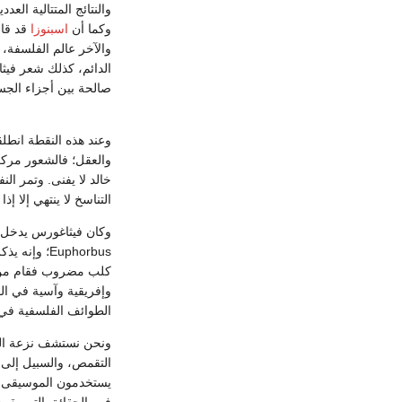
والنتائج المتتالية ال
وكما أن
اسبنوزا
قد قال
والآخر عالم الفلسفة، أ
الدائم، كذلك شعر فيثا
صالحة بين أجزاء الجس
وعند هذه النقطة انطل
والعقل؛ فالشعور مركزه
التناسخ لا ينتهي إلا إ
وكان فيثاغورس يدخل 
Euphorbus؛ وإنه يذكر بوضوح مغامراته في
كلب مضروب فقام من فو
وإفريقية وآسية في ال
الطوائف الفلسفية في إ
ونحن نستشف نزعة التش
التقمص، والسبيل إلى 
يستخدمون الموسيقى كم