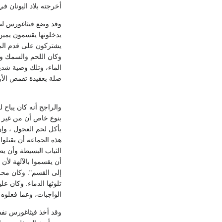
أخرجته بلاد اليونان ف
وقد وضع فيثاغورس لطل
يدخلونها يقسمون يمين ا
يشتركون على قدم المس
وكان اللحم والسمك وا
الماء، وتلك وصية شديد
صلة بعقيدة تقمص الأرو
والراجح أنه كان يباح
بنوع خاص أن من غير 
يأكل لحم العجول ، وإن
هذه الجماعة أن يقتلوا
الثياب البسيطة وأن يطر
أن يقسموا بالآلهة لأ
إلى القسم". وكان محرما
تلوثها الدماء. وكان ع
الواجبات، وعما فعلوه 
وقد أخذ فيثاغورس نفسه 