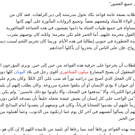
ي جميع العصور".
ابه بصفة عامة قواعد تكاد تحول مدرسته إلى دير للراهبات. فقد كان من
لولاء للأستاذ ولبعضهم بعضاً. وتجمع الروايات المأثورة على أنهم كانوا
اواة في جميع طيبات الحياة ما داموا يعيشون في هذه الجماعة الفيثاغورية.
لفول محرمة عليهم، أما الخمر فلم تكن محرمة؛ ولكنه كان يوصيهم بشرب
ة الخطورة في جنوبي إيطاليا في هذه الأيام. وربما كان تحريم اللحم لسبب دين
اح، فإن على الناس أن يحذروا أن يأكلوا أجدادهم.
 للطلاب أن يخرجوا على حرفية هذه القواعد من حين إلى حين. ويرى المؤرخون الإ
المعقول أن يصبح المصارع
ميلون الفيثاغوري
أقوى رجل في بلاد
اليونان
كلها دون
 كان العجل الذي أصبح بين ذراعيه ثوراً قد شب على أكل الكلأ. وكان يحرم على
 أي حيوان لا يؤذي الإنسان أو أن يتلفوا شجرة مزروعة. وكان يطلب إليهم أن يلب
حوا الكبرياء، وألا "يندفعوا في الضحك، وألا يكونوا مع ذلك عابسين". ولم يكن ي
ن "من الواجب على كل إنسان أن يعيش عيشة تجعله خليقاً بأن يصدقه الناس دون 
ً عليهم أن يقدموا الضحايا قرباناً، وكان في وسعهم أن يتعبدوا أمام المذابح الت
ليهم أن يسألوا أنفسهم في آخر كل يوم عما ارتكبوه من الذنوب، وعما أهملوه من
من الخير.
بهذه القواعد ورعاها أشد مما رعاها أي تلميذ من تلاميذه اللهم إلا إن كان هو مم