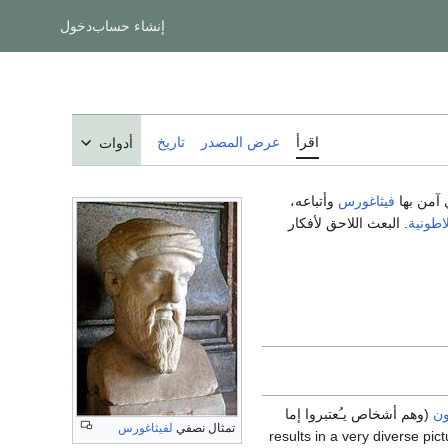
إنشاء حساب
دخول
اقرأ
عرض المصدر
تاريخ
أدوات
 آمن بها
فيثاغورس
وأتباعه،
لاطونية
. البعث اللاحق لأفكار
ون
(وهم أشخاص يـُعتبروا إما
تمثال نصفي
لفيثاغورس
فيثاغورية) results in a very diverse picture in which it is difficult to