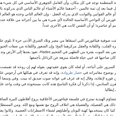
عددية المنتظمة توجد في كل مكان، وأن العامل الجوهري الأساسي في كل شيء هو 
 فيما بعد إن ثمة عالمين - أحدهما عالـَم الأشياء أو عالـَم الناس الذي يدركونه ب
و عالم القوانين والثوابت الذي يدركه العقل - وإن العالم الثاني وحده هو العالم 
غورس أن النواحي الأساسية الخالدة لأي شيء هي ما بين أجزائه من علاقة عددية
م أو عناصره؛ أو أن النفس كانت هي الأخرى عدداً.
قت صوفية فيثاغورس التي استقاها من مصر وبلاد الشرق الأدنى حرة لا تلوي على
 القلب، واللقانة والعقل مركزهما المخ؛ وإن الشعور واللقانة من صفات الحيوا
خالد لا يفنى. وتمر النفس بعد الموت بفترة من 
ذا كان صاحبها قد حَيي حياة فاضلة منزهة عن الرذائل بأجمعها.
السرور على أتباعه، أو لعله كان يقوي عقيدتهم، بقوله لهم إن روحه قد تق
حصار طروادة
، وإنه قد تعرف في هيكلها في أرجوس على 
رهِ لإنقاذه، وقال إنه قد عرف في عوائه صوت صديق له ميت. وفي وسعنا أن نتب
قرن السادس، إذا ذكرنا أن فكرة التناسخ هذه كانت مستحوذة في وقت واحد عل
يطاليا.
اؤم الهندية تمتزج في فلسفة فيثاغورس الأخلاقية بروح أفلاطون النيرة الصافي
ذلك هي الفضيلة، والفضيلة هي ائتلاف الروح مع نفسها ومع الله. ومن المستطاع
ا كان يستخدمها كهنة اليونان وأطباؤهم لشفاء الاضطرابات العصبية. وكانوا يع