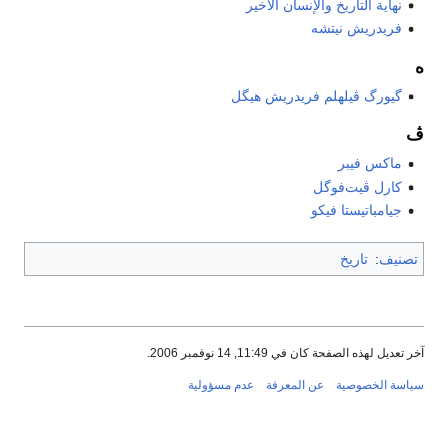
نهاية التاريخ والإنسان الأخير
فريدريش نيتشه
ه
گيورگ ڤيلهلم فريدريش هيگل
ڤ
ماكس فيبر
كارل ڤيت‌فوگل
جيامباتيستا فيكو
تصنيف
:
تاريخ
آخر تعديل لهذه الصفحة كان في 11:49, 14 نوفمبر 2006.
سياسة الخصوصية
عن المعرفة
عدم مسؤولية