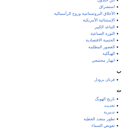
استشراق
الأخلاق البروتستانتية وروح الرأسمالية
الإستثنائية الأمريكية
التباعد الكبير
الثورة الصناعية
الحتمية الاقتصادية
العصور المظلمة
الهيگلية
انهيار مجتمعي
ب
فرنان برودل
ت
تاريخ الهويگ
تحديث
تدبيرية
تطور متعدد الخطية
تفويض السماء