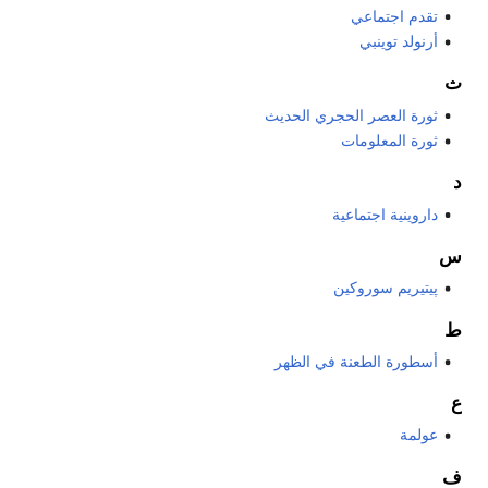
تقدم اجتماعي
أرنولد توينبي
ث
ثورة العصر الحجري الحديث
ثورة المعلومات
د
داروينية اجتماعية
س
پيتيريم سوروكين
ط
أسطورة الطعنة في الظهر
ع
عولمة
ف