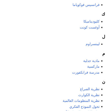
فرانسيس فوكوياما
ك
كليوديناميكا
أوغست كونت
ل
ليبنسراوم
م
مادية جدلية
ماركسية
مدرسة فرانكفورت
ن
نظرية الصراع
نظرية الكوارث
نظرية المنظومات العالمية
تحول النموذج الفكري