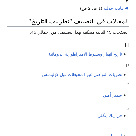
مادية جدلية
‏
(1 ت، 2 ص)
المقالات في التصنيف "نظريات التاريخ"
الصفحات 45 التالية مصنّفة بهذا التصنيف، من إجمالي 45.
H
تاريخ انهيار وسقوط الامبراطورية الرومانية
P
نظريات التواصل عبر المحيطات قبل كولومبس
أ
سمير أمين
إ
فردريك إنگلز
ا
ابن خلدون