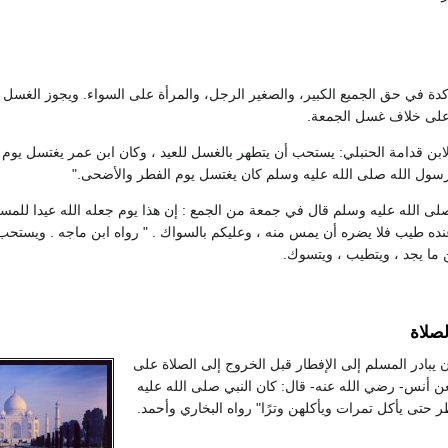
دة في حق الجميع الكبير، والصغير الرجل، والمرأة على السواء. ويجوز الغسل ل
على خلاف غسل الجمعة.
ابن قدامة الحنبلي: يستحب أن يتطهر بالغسل للعيد ، وكان ابن عمر يغتسل يوم 
سول الله صلى الله عليه وسلم كان يغتسل يوم الفطر والأضحى."
صلى الله عليه وسلم قال في جمعة من الجمع : إن هذا يوم جعله الله عيدا للمسل
نده طيب فلا يضره أن يمس منه ، وعليكم بالسواك . " رواه ابن ماجه . ويستحب
ما يجد ، ويتطيب ، ويتسوك.
لصلاة
يبادر المسلم إلى الإفطار قبل الخروج إلى الصلاة على
عن أنس- رضي الله عنه- قال: كان النبي صلى الله عليه
ر حتى يأكل تمرات ويأكلهن وترًا" رواه البخاري وأحمد.