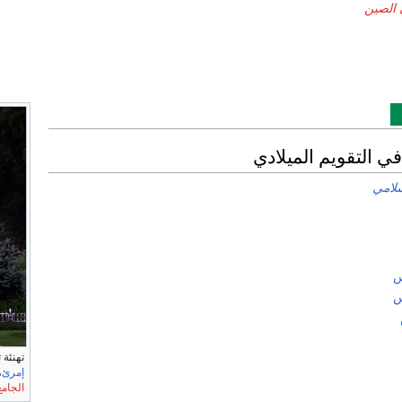
 الصين
ي التقويم الميلادي
سلامي
تهنئة ت
إمرئ
،
الجامع