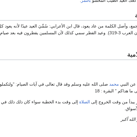
 كعك العيد الطيب المحشو
بالتمر
.
مع، وأصل الكلمة من عاد يعود، قال ابن الأعرابي: سُمِّيَ العيد عيدًا لأنه يعود ك
سنة بفرحٍ مجدد. (لسان العرب 3-319). وعيد الفطر سمي كذلك لأن المسلمين يفطرون فيه بعد صيام
مية
 عن النبي
محمد
صلى الله عليه وسلم وقد قال تعالى في آيات الصيام: "‏ولتكملوا
ا هداكم "‏ البقرة :‏ ‏18
ر يبدأ من وقت الخروج إلى
الصلاة
إلى وقت بدء الخطبة سواء كان ذلك ذلك في
أسواق.
 الله أكبر
ر