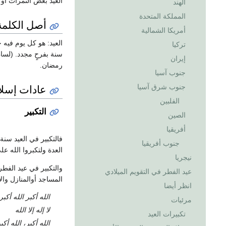
العيد بعض التمرات أو
الهند
المملكة المتحدة
أصل الكلمة
أمريكا الشمالية
العيد: هو كل يوم فيه ج
تركيا
إيران
رمضان.
جنوب آسيا
عادات إسلا
جنوب شرق آسيا
الفلبين
التكبير
الصين
أفريقيا
فالتكبير في العيد سنة
جنوب أفريقيا
العدة ولتكبروا الله على م
نيجريا
والتكبير في عيد الفط
عيد الفطر في التقويم الميلادي
المساجد أوالمنازل وال
انظر أيضا
الله أكبر الله أكبر
مرئيات
لا إله إلا الله
تكبيرات العيد
الله أكبر، الله أكب