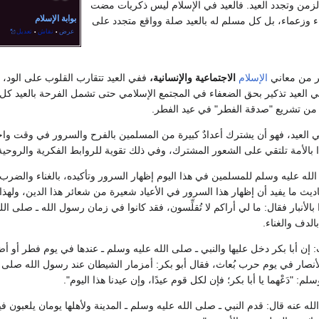
الزمن وتجدد العيد. فالعيد في الإسلام ليس ذكريات مضت
بوابة الإسلام
 وزعماء، بل كل مسلم له بالعيد صلة وواقع متجدد على
عرض
نقاش
تعديل
•
•
ير من معاني
الإسلام
الاجتماعية والإنسانية،
ففي العيد تتقارب القلوب على الود، و
ي العيد تذكير بحق الضعفاء في المجتمع الإسلامي حتى تشمل الفرحة بالعيد كل 
 من تشريع "صدقة الفطر" في عيد الفطر.
ي العيد، فهو أن يشترك أعدادٌ كبيرة من المسلمين بالفرح والسرور في وقت واحد
ا بالأمة تلتقي على الشعور المشترك، وفي ذلك تقوية للروابط الفكرية والروحية 
له عليه وسلم للمسلمين في هذا اليوم إظهار السرور وتأكيده، بالغناء والضرب 
اديث ما يفيد أن إظهار هذا السرور في الأعياد شعيرة من شعائر هذا الدين، ولهذ
 بالأنبار فقال: ما لي أراكم لا تُقلِّسون، فقد كانوا في زمان رسول الله ـ صلى ال
لدف والغناء.
إن أبا بكر دخل عليها والنبي ـ صلى الله عليه وسلم ـ عندها في يوم فطر أو أ
به الأنصار في يوم حرب بُعاث، فقال أبو بكر: أمزمار الشيطان عند رسول الله صلى 
م: "دَعْهما يا أبا بكر؛ فإن لكل قوم عيدًا، وإن عيدنا هذا اليوم".
 عنه قال: قدم النبي ـ صلى الله عليه وسلم ـ المدينة ولأهلها يومان يلعبون فيه