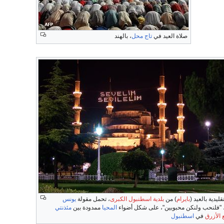
صلاة العيد في
تاج محل
، بالهند
قليدية بالعيد (
بايرام
) من
بلدية اسطنبول الكبرى
، تحمل مقولة
يونس
 "فلنحب ولنكن محبوبين"، على شكل أضواء
المحيا
ممدودة بين
مئذنتي
 الأزرق
في
اسطنبول