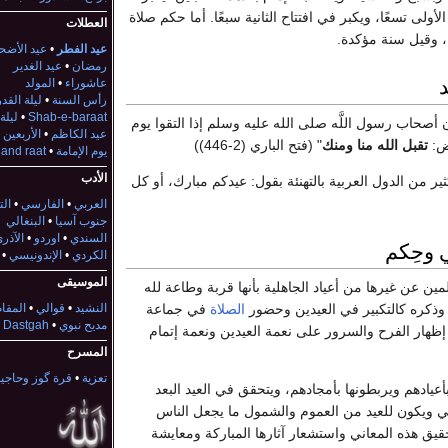
الأولى تسعًا، ويكبر في افتتاح الثانية سبعًا. أما حكم صلاة
العطلات
، وقيل سنة مؤكدة.
عيد الفطر
•
عيد الأضح
رمضان
•
عيد الغدير
د
عاشوراء
•
المولد
رأس السنة
•
ليلة القدر
Shab-e-baraat
•
ليلة
ن أصحاب رسول اللَّه صلى الله عليه وسلم إذا التقوا يوم
عيد الكاظم
•
الأربعين
عض:
تقبل الله منا ومنك
" (فتح الباري (2-446))
يوم الإمامة
•
and raat
الأدب
ر من الدول العربية بالتهنئة بقول: عيدكم مبارك، أو كل
العربي
•
الفارسي
•
ال
جنوب آسيا
•
البنغالي
•
السندي
•
اوردو
•
الآذر
ي وحِكم
الكردي
•
الإندونيسي
•
الموسيقى
مين عن غيرها من أعياد الجاهلية بأنها قربة وطاعة لله
 وذكره كالتكبير في العيدين وحضور
الصلاة
في جماعة
النشيد
•
قوالي
•
المقا
مديح نبوي
•
Dastgah
ظهار الفرح والسرور على نعمة العيدين ونعمة إتمام
المسرح
تعزية
•
قرة گوز وحاجي
يادهم ويربطونها بأمجادهم، ويتحقق في العيد البعد
ي ويكون للعيد من العموم والشمول ما يجعل الناس
يق هذه المعاني واستشعار آثارها المباركة ومعايشة