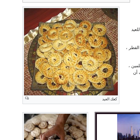
لعيد
الفطر ،
مين ،
 أن
كعك العيد