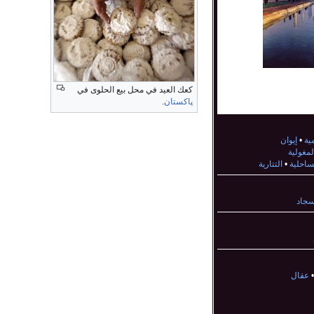
مية
كعك العيد في محل بيع الحلوى في
پاكستان
.
مية
•
إيوان
لمغولية
لساحلية
•
التتارية
سجاد
عقال