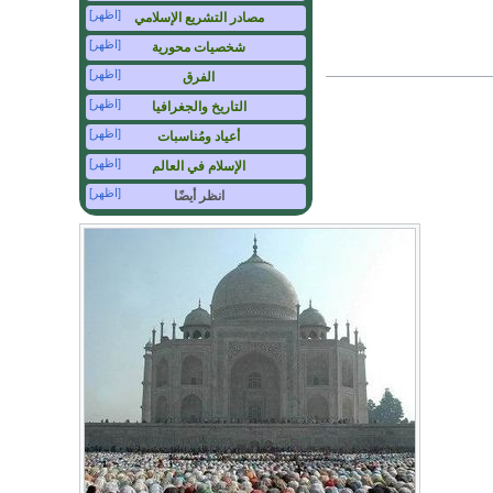
[اظهر]
مصادر التشريع الإسلامي
[اظهر]
شخصيات محورية
[اظهر]
الفرق
[اظهر]
التاريخ والجغرافيا
[اظهر]
أعياد ومُناسبات
[اظهر]
الإسلام في العالم
[اظهر]
انظر أيضًا