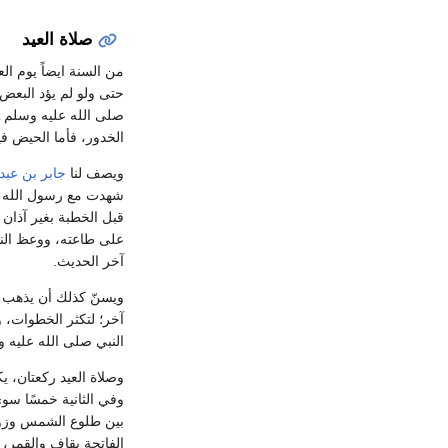
صلاة العيد
من السنة ايضاً يوم ال
حتى ولو لم يؤد البعض
صلى الله عليه وسلم ـ
الخدور، فأما الحيض ف
ويصف لنا
جابر بن عبد 
شهدت مع رسول الله ـ ص
قبل الخطبة بغير آذان و
على طاعته، ووعظ الن
آخر الحديث.
ويسنّ كذلك أن يذهب إ
آخر؛ لتكثر الخطوات، 
النبي صلى الله عليه و
وصلاة العيد ركعتان، يك
وفي الثانية خمسًا سوى
بين طلوع الشمس وزواله
الفاتحة بقاف والقمر، 