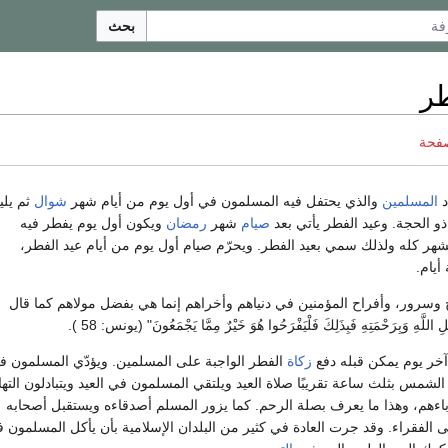
بحث
طر
صفحة
د
المسلمين
والذي يحتفل فيه المسلمون في أول يوم من أيام شهر
شوال
ثم يلي
 الحجة. وعيد الفطر يأتي بعد
صيام
شهر
رمضان
ويكون أول يوم يفطر فيه
شهر كله ولذلك سمي بعيد الفطر. ويحرّم صيام أول يوم من أيام عيد الفطر،
أيام.
ح وسرور، وأفراح المؤمنين في دنياهم وأخراهم إنما هي بفضل مولاهم كما قال
َّهِ وَبِرَحْمَتِهِ فَبِذَلِكَ فَلْيَفْرَحُوا هُوَ خَيْرٌ مِمَّا يَجْمَعُونَ" (يونس: 58 ).
 آخر يوم يمكن قبله دفع
زكاة
الفطر الواجبة على المسلمين. ويؤدّي المسلمون ف
لشمس بثلث ساعة تقريبًا صلاة العيد ويلتقي المسلمون في العيد ويتبادلون التها
باءهم، وهذا ما يعرف بصلة الرحم. كما يزور المسلم أصدقاءه ويستقبل أصحابه
 الفقراء. وقد جرت العادة في كثير من البلدان الإسلامية بأن يأكل المسلمون 