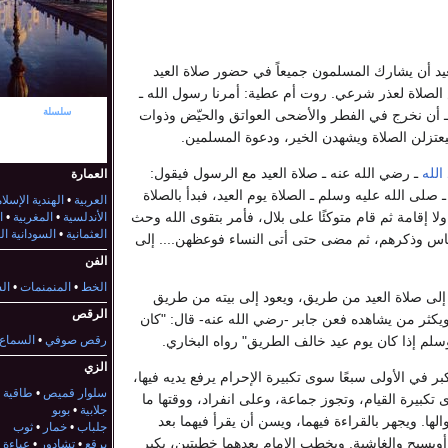
عيد أن يشارك المسلمون جميعاً في حضور صلاة العيد
 الصلاة لعذر شرعي. روت أم عطية: أمرنا رسول الله ـ
جزء من
سلسلة
عن
 أن نخرج في الفطر والأضحى العواتق والحيّض وذوات
الثقافة الإسلا
يعتزلن الصلاة ويشهدن الخير، ودعوة المسلمين.
الله
ـ رضي الله عنه ـ صلاة العيد مع الرسول فيقول:
العمارة
لى الله عليه وسلم ـ الصلاة يوم العيد، فبدأ بالصلاة
العربية
•
الهندية الإسلا
لا إقامة ثم قام متوكئًا على بلال، فأمر بتقوى الله وحث
الأندلسية
•
المغربية
•
ا
العثمانية
•
السودانية ا
اس وذكرهم، ثم مضى حتى أتى النساء فوعظهن.... إلى
الفن
الخط
•
المنمنمات
•
ال
لى صلاة العيد من طريق، ويعود إلى بيته من طريق
الرقص
ويكثر من يشاهده فعن جابر -رضي الله عنه- قال: "كان
سلم إذا كان يوم عيد خالف الطريق" رواه البخاري.
رقص صوفي
•
السماع
الزي
بر في الأولى سبعًا سوى تكبيرة الإحرام يرفع يديه فيها،
سلوار قميص
•
طاقية
•
 تكبيرة القيام، وتجوز جماعة، وعلى انفراد، ووقتها ما
جلابية
•
بوبو
ا. ويجهر بالقراءة فيهما، ويسن أن يقرأ فيهما بعد
جلباب
•
خمار
•
ثوب
أوبسبح والغاشية. ويخطب الإمام بعدهما خطبتين، يكبر
برقع
•
تشادور
•
عباءة