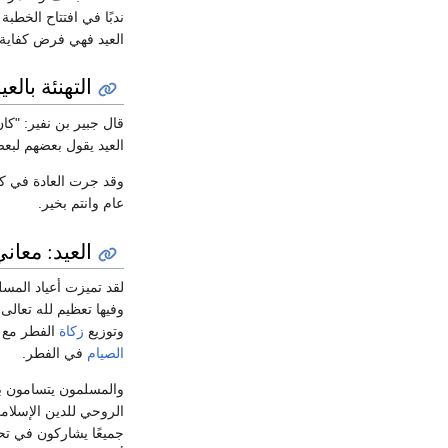
ندبًا في افتتاح الخطبة 
العيد فهي فرض كفاية
التهنئة بالعي
قال جبير بن نفير: "كا
العيد يقول بعضهم لب
وقد جرت العادة في كثي
عام وانتم بخير.
العيد: معان
لقد تميزت أعياد المسل
وفيها تعظيم لله تعالى
وتوزيع
زكاة
الفطر مع إ
الصيام
في الفطر.
والمسلمون يتسامون بأع
الروحي للدين الإسلام
جميعًا يشاركون في تحق