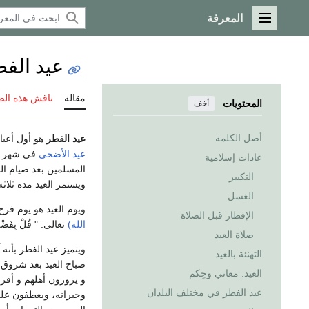
المعرفة
القائمة الرئيسية
عيد الف
مقالة
ناقش هذه ال
المحتويات
أخف
أصل الكلمة
عيد الفطر
هو أول أعيا
عيد الأضحى
في شهر ذو
عادات إسلامية
المسلمين بعد صيام ال
التكبير
ويستمر العيد مدة ثلاثة 
الغسل
ويوم العيد هو يوم فر
الإفطار قبل الصلاة
الله)
تعالى: " قُلْ بِفَضْلِ الل
صلاة العيد
ويتميز عيد الفطر بأنه
التهنئة بالعيد
صباح العيد بعد شروق ا
العيد: معاني وحِكم
و يزورون أهلهم و أقر
عيد الفطر في مختلف البلدان
وجيرانه، ويعطفون على