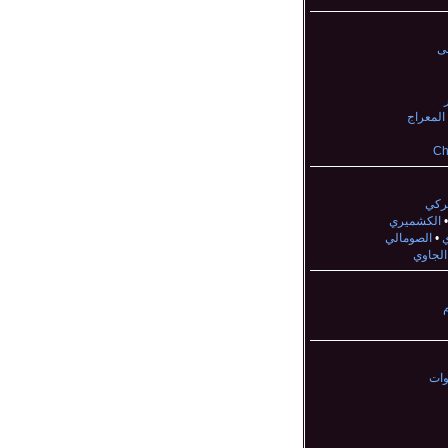
ى
 المعراج
Ch
تركي
الكشميري
ي
•
الصومالي
الجاوي
م
وات