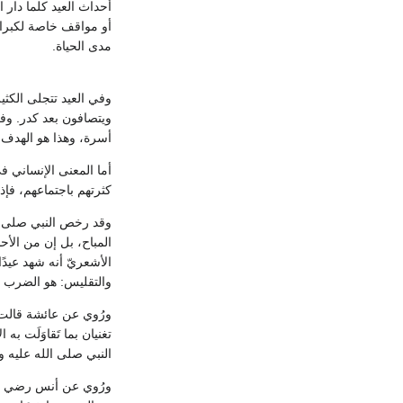
أحداث العيد كلما دار 
أو مواقف خاصة لكبراء
مدى الحياة.
وفي العيد تتجلى الكث
ويتصافون بعد كدر. وف
أسرة، وهذا هو الهدف
أما المعنى الإنساني ف
كثرتهم باجتماعهم، فإذ
وقد رخص النبي صلى ال
المباح، بل إن من الأح
الأشعريّ أنه شهد عيدًا
والتقليس: هو الضرب با
ورُوي عن عائشة قالت: 
تغنيان بما تَقاوَلَت 
النبي صلى الله عليه وسل
ورُوي عن أنس رضي الله