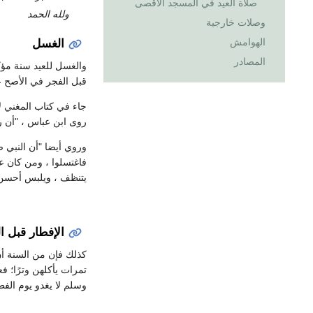
صلاة العيد في المسجد الأقصى
ولله الحمد
وصلات خارجية
الهوامش
الغسل
المصادر
والغسل للعيد سنة مؤك
قبل الفجر في الأصح 
جاء في كتاب المغني ل
روى ابن عباس ، "أن ر
وروي أيضا "أن النبي 
فاغتسلوا ، ومن كان ع
يتنظف ، ويلبس أحسن 
الإفطار قبل ا
كذلك فإن من السنة أن 
تمرات يأكلهن وترًا؛ ف
وسلم لا يغدو يوم الفط