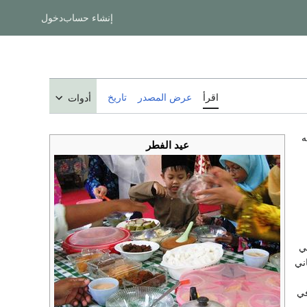
إنشاء حساب
دخول
اقرأ
عرض المصدر
تاريخ
أدوات
ه
عيد الفطر
ي
ني
في