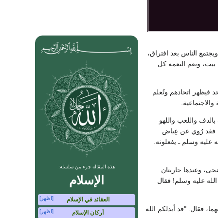
يجتمع الناس بعد افتراق،
بيت، وتعم النعمة كل
 فيظهر اتحادهم وتُعلم
والاجتماعية.
بالدف واللعب واللهو
ا فقد رُوي عن عِياض
له عليه وسلم ـ يفعلونه.
هذه المقالة جزء من سلسلة:
ضحى، وعندها جاريتان
الإسلام
الله عليه وسلم! فقال
[اظهر]
العقائد في الإسلام
ما، فقال: "قد أبدلكم الله
[اظهر]
أركان الإسلام