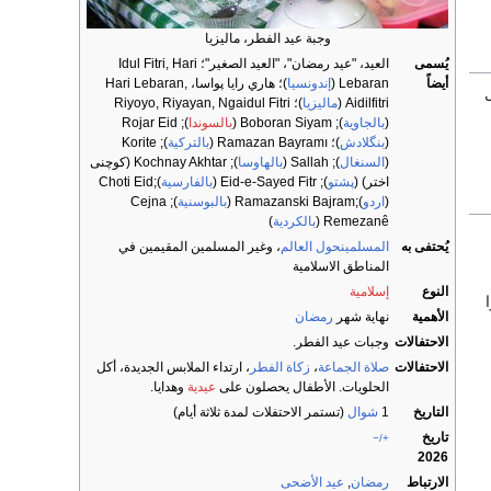
وجبة عيد الفطر، ماليزيا
يُسمى
العيد، "عيد رمضان"، "العيد الصغير"؛ Idul Fitri, Hari
أيضاً
Lebaran (
إندونسيا
)؛ هاري رايا پواسا، Hari Lebaran,
ل
Aidilfitri (
ماليزيا
)؛ Riyoyo, Riyayan, Ngaidul Fitri
(
بالجاوية
); Boboran Siyam (
بالسوندا
); Rojar Eid
(
بنگلادش
)؛ Ramazan Bayramı (
بالتركية
); Korite
(
السنغال
); Sallah (
بالهاوسا
); Kochnay Akhtar (کوچنی
اختر) (
پشتو
); Eid-e-Sayed Fitr (
بالفارسية
);Choti Eid
(
اردو
);Ramazanski Bajram (
بالبوسنية
); Cejna
Remezanê (
بالكردية
)
يُحتفى به
المسلمين
حول العالم
، وغير المسلمين المقيمين في
المناطق الاسلامية
النوع
إسلامية
الأهمية
نهاية شهر
رمضان
الاحتفالات
وجبات عيد الفطر.
الاحتفالات
صلاة الجماعة
،
زكاة الفطر
، ارتداء الملابس الجديدة، أكل
الحلويات. الأطفال يحصلون على
عيدية
وهدايا.
التاريخ
1
شوال
(تستمر الاحتفلات لمدة ثلاثة أيام)
تاريخ
+/−
2026
الارتباط
رمضان
,
عيد الأضحى