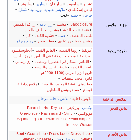
تشباو
•
سامبوت
•
سارافان
•
ساري
•
سارونغ
•
لباس إسكتلندي
ملابس تقليدية موريتانية
شماغ
•
جرجار
•
جنبية
•
ثوب
Back closure
•
مشبك
•
زر
ياقة
•
زر كم القميص
أجزاء الملابس
•
فتحة
•
خط الثنية
•
مشبك الخطاف والعين
تلبيب المعطف
•
جيب
•
حشوة الكتف
•
كم
•
مشبك لاقط
زر علوي
•
خط الخصر
•
زمام منزلق
أفريقيا
•
روما القديمة
•
العالم القديم
•
أنجلوسكسون
نظرة تاريخية
بيزنطة
•
مصطلحات فنية في اللباس
•
رمز اللباس
•
اللباس المبكر في العصور الوسطى
•
زي رسمي
الصين القديمة
•
تاريخ اللباس والنسيج
تاريخ الزي الغربي (1100-2000)م
قانون محدد للنفقات
•
خط زمني لتقنية الملابس والنسيج
•
ملابس داخلية
فيتنام
•
نساء يلبسن البناطيل
ملابس داخلية
ملابس داخلية للرجال
الملابس الداخلية
بيكيني
بوركيني
Dry suit
Boardshorts
لباس البحر
مونوكيني
Sling
Rash guard
One-piece
Square leg suit
Swim briefs
Swim diaper
Trunks
Wetsuit
Boot
Court shoe
Dress boot
Dress shoe
لباس الأقدام
Flip-flops
صندل
حذاء
Sneaker
Slipper