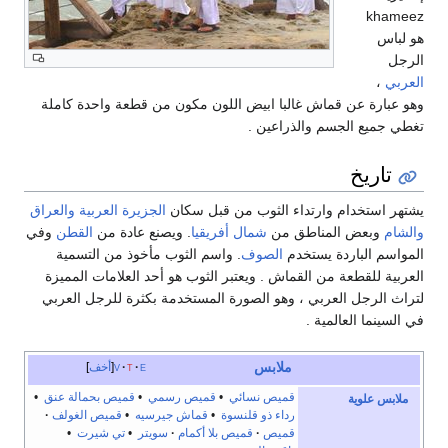
khameez
هو لباس
الرجل
العربي
،
وهو عبارة عن قماش غالبا ابيض اللون مكون من قطعة واحدة كاملة
تغطي جميع الجسم والذراعين .
تاريخ
يشتهر استخدام وارتداء الثوب من قبل سكان
الجزيرة العربية
والعراق
والشام
وبعض المناطق من
شمال أفريقيا
. ويصنع عادة من
القطن
وفي
المواسم الباردة يستخدم
الصوف
. واسم الثوب مأخوذ من التسمية
العربية للقطعة من القماش . ويعتبر الثوب هو أحد العلامات المميزة
لتراث الرجل العربي ، وهو الصورة المستخدمة بكثرة للرجل العربي
في السينما العالمية .
ملابس
e
t
v
أخف
قميص نسائي
•
قميص رسمي
•
قميص بحمالة عنق
•
ملابس علوية
رداء ذو قلنسوة
•
قماش جيرسيه
•
قميص الغولف
قميص
قميص بلا أكمام
سويتر
•
تي شيرت
•