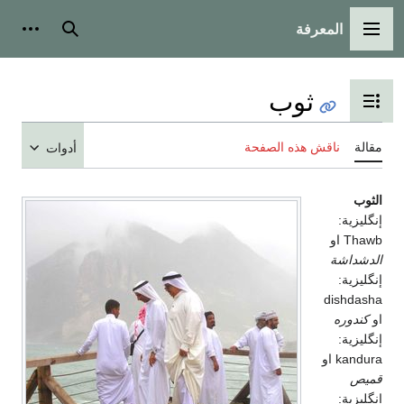
المعرفة
القائمة الرئيسية
بحث
أدوات
ثوب
تبديل عرض جدول المحتويات
مقالة
ناقش هذه الصفحة
أدوات
الثوب
إنگليزية:
Thawb
او
الدشداشة
إنگليزية:
dishdasha
او
كندوره
إنگليزية:
kandura
او
قميص
إنگليزية: