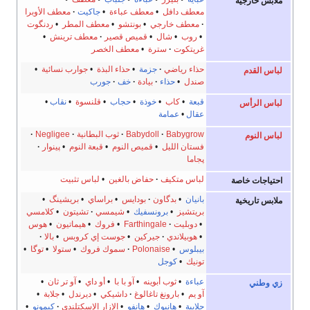
ملابس خارجية
معطف دافل
•
معطف عباءة
•
جاكيت
معطف الأوبرا
معطف خارجي
•
بونتشو
•
معطف المطر
•
ردنگوت
•
روب
•
شال
•
قميص قصير
معطف ترينش
•
غريتكوت
سترة
•
معطف الخصر
حذاء رياضي
جزمة
•
حذاء البذة
•
جوارب نسائية
•
لباس القدم
صندل
•
حذاء
بيادة
خف
جورب
قبعة
•
كاب
•
خوذة
•
حجاب
•
قلنسوة
•
نقاب
•
لباس الرأس
عقال
•
عمامة
Babygrow
Babydoll
ثوب البطانية
Negligee
لباس النوم
فستان الليل
•
قميص النوم
•
قبعة النوم
•
پينوار
پجاما
لباس متكيف
حفاض بالغين
•
لباس تثبيت
احتياجات خاصة
بانيان
•
بدگاون
بودايس
•
براساي
•
بريشينگ
•
ملابس تاريخية
بريتشيز
•
برونسفيك
•
شيمسي
تشيتون
•
كلامسي
•
دوبليت
Farthingale
•
فروك
•
هيماتيون
•
هوس
•
هوبيلاندي
جيركين
•
جوست إي كروبس
•
بالا
بيبلوس
•
Polonaise
سموك فروك
•
ستولا
•
توگا
•
تونيك
•
كوجل
عباءة
•
ثوب أبوينه
•
آو با با
•
أو داي
•
آو تر ثان
•
زي وطني
آو يم
•
بارونغ تاغالوغ
داشيكي
•
ديرندل
•
جلابة
•
جلابية
•
هانبوك
•
هانفو
•
الإزار الإسكتلندي
كيمونو
•