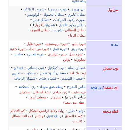
ياقة عالية
بيل بوتومز
•
شورت برمودا
•
شورت الملاكم
•
سراويل
بنطال كابري
•
بنطال الحمولة
•
كولوتيس
شورت ركوب الدراجات
•
بنطال جينز
•
بنطال ركوب الخيل
•
عفريتة
(
أفرول
) •
بنطال المظلي
شورت
بنطال التعرق
بنطال الرياح
تنورة باليه
•
تنورة برومستيك
•
تنورة هابل
•
تنورة
تنورة جينز
•
تنورة عمل
•
تنورة من الجلد
تنورة كلتية
•
تنورة بادل
تنورة برايري
•
تنورة قصيرة
•
سليب
•
سكورت
•
تراين
فستان حفلة
•
ثوب كوكتيل
•
ثوب مسائي
•
فستان
•
ثوب نسائي
ثوب بلا ياقة
•
فستان أسود قصير
•
بيتيكوت
•
ساري
•
فستان الشمس
•
فستان شاي
•
فستان الزفاف
لباس التخرج
•
ربطة عنق سوداء
•
زي المحكمة
•
زي رسمي
/
زي موحد
جيمسليب
•
زي صباحي
بذة البنطال
سكرابز
(لباس الجراح) •
سترولر
•
معطف أبيض
•
ربطة عنق بيضاء
حزام
•
قفاز
•
رباط رقبة فراشي الشكل
•
كم الأقدام
قطع ملحقة
•
كساء الساق
•
ربطة عنق
•
وشاح
•
حمالة البنطال
•
كلسات
عباية
•
بليزر
•
عباءة
•
جلباب
•
معطف
•