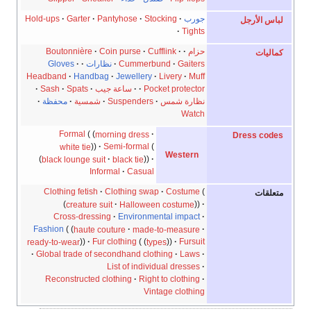
جورب
Stocking
Pantyhose
Garter
Hold-ups
لباس الأرجل
Tights
حزام
Cufflink
Coin purse
Boutonnière
كماليات
Gaiters
Cummerbund
نظارات
Gloves
Headband
Handbag
Jewellery
Livery
Muff
Pocket protector
ساعة جيب
Spats
Sash
نظارة شمس
Suspenders
شمسية
محفظة
Watch
Formal
morning dress
Dress codes
white tie
Semi-formal
Western
black lounge suit
black tie
Informal
Casual
Clothing fetish
Clothing swap
Costume
متعلقات
creature suit
Halloween costume
Cross-dressing
Environmental impact
Fashion
haute couture
made-to-measure
ready-to-wear
Fur clothing
types
Fursuit
Global trade of secondhand clothing
Laws
List of individual dresses
Reconstructed clothing
Right to clothing
Vintage clothing