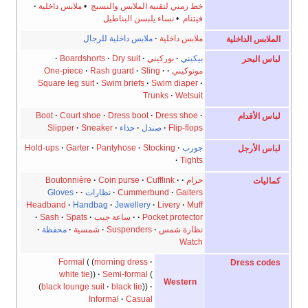
خط زمني لتقنية الملابس والنسيج
•
ملابس داخلية
فيتنام
•
نساء يلبسن البناطيل
ملابس داخلية
ملابس داخلية للرجال
الملابس الداخلية
بيكيني
بوركيني
Dry suit
Boardshorts
لباس البحر
مونوكيني
Sling
Rash guard
One-piece
Square leg suit
Swim briefs
Swim diaper
Trunks
Wetsuit
Boot
Court shoe
Dress boot
Dress shoe
لباس الأقدام
Flip-flops
صندل
حذاء
Sneaker
Slipper
جورب
Stocking
Pantyhose
Garter
Hold-ups
لباس الأرجل
Tights
حزام
Cufflink
Coin purse
Boutonnière
كماليات
Gaiters
Cummerbund
نظارات
Gloves
Headband
Handbag
Jewellery
Livery
Muff
Pocket protector
ساعة جيب
Spats
Sash
نظارة شمس
Suspenders
شمسية
محفظة
Watch
Formal
morning dress
Dress codes
white tie
Semi-formal
Western
black lounge suit
black tie
Informal
Casual