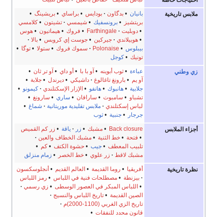
احتياجات خاصة
بانيان
•
بدگاون
بودايس
•
براساي
•
بريشينگ
•
ملابس تاريخية
بريتشيز
•
برونسفيك
•
شيمسي
تشيتون
•
كلامسي
•
دوبليت
Farthingale
•
فروك
•
هيماتيون
•
هوس
•
هوبيلاندي
جيركين
•
جوست إي كروبس
•
بالا
بيبلوس
•
Polonaise
سموك فروك
•
ستولا
•
توگا
•
تونيك
•
كوجل
عباءة
•
ثوب أبوينه
•
آو با با
•
أو داي
•
آو تر ثان
•
زي وطني
آو يم
•
بارونغ تاغالوغ
داشيكي
•
ديرندل
•
جلابة
•
جلابية
•
هانبوك
•
هانفو
•
الإزار الإسكتلندي
كيمونو
•
تشباو
•
سامبوت
•
سارافان
•
ساري
•
سارونغ
•
لباس إسكتلندي
ملابس تقليدية موريتانية
شماغ
•
جرجار
•
جنبية
•
ثوب
Back closure
•
مشبك
•
زر
ياقة
•
زر كم القميص
أجزاء الملابس
•
فتحة
•
خط الثنية
•
مشبك الخطاف والعين
تلبيب المعطف
•
جيب
•
حشوة الكتف
•
كم
•
مشبك لاقط
زر علوي
•
خط الخصر
•
زمام منزلق
أفريقيا
•
روما القديمة
•
العالم القديم
•
أنجلوسكسون
نظرة تاريخية
بيزنطة
•
مصطلحات فنية في اللباس
•
رمز اللباس
•
اللباس المبكر في العصور الوسطى
•
زي رسمي
الصين القديمة
•
تاريخ اللباس والنسيج
تاريخ الزي الغربي (1100-2000)م
قانون محدد للنفقات
•