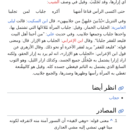
أي إزارها، وقد تَجَلْبَبَ. وقيل في وصف
الشيب
:
حتى اكتسى الرأس قناعا أشهبا
أكره جلباب لمن تجلببا
وفي التنزيل:«يُدْنينَ عليهِنَّ من جلابيبهن». قال
ابن السكيت
: قالت
ليلى
العامرية
: الجلباب الخمار، وقيل: جلباب المرأة مُلاءَتُها التي تشتمل بها،
واحدها جلباب وجمعها جلابيب. وفي حديث
علي
: "من أحبنا أهل البيت
فليعد للفقر جلبابا". وقال
ابن الإعرابي
: الجلباب هو الإزار. قال: ومعنى
قوله: "فليعد للفقر" يريد لفقر الآخرة أو نحو ذلك. وقال الأزهري عن
قول ابن الإعرابي: «الجلباب هو الإزار»، انه لم يرد به إزار الحقو، ولكنه
اراد إزارا يشتمل به فيُجَلِّل جميع الجسد، وكذلك ازار الليل، وهو الثوب
السابغ الذي يشتمل به النائم فيغطي جسده كله. وقيل هو كالمِقْنعة
تغطي به المرأة رأسها وظهرها وصدرها، والجمع جلابيب.
انظر أيضا
حجاب
المصادر
^
معنى قوله: «وهي لاهية» أن النسور آمنة منه لاتفرقه لكونه
ميتا فهي تمشي إليه مشي العذارى