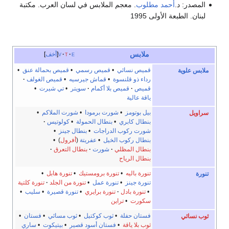
المصدر: د.
أحمد مطلوب
. معجم الملابس في لسان العرب. مكتبة
لبنان. الطبعة الأولى 1995
ملابس
e
t
v
أخف
قميص نسائي
•
قميص رسمي
•
قميص بحمالة عنق
•
ملابس علوية
رداء ذو قلنسوة
•
قماش جيرسيه
•
قميص الغولف
قميص
قميص بلا أكمام
سويتر
•
تي شيرت
•
ياقة عالية
بيل بوتومز
•
شورت برمودا
•
شورت الملاكم
•
سراويل
بنطال كابري
•
بنطال الحمولة
•
كولوتيس
شورت ركوب الدراجات
•
بنطال جينز
•
بنطال ركوب الخيل
•
عفريتة
(
أفرول
) •
بنطال المظلي
شورت
بنطال التعرق
بنطال الرياح
تنورة باليه
•
تنورة برومستيك
•
تنورة هابل
•
تنورة
تنورة جينز
•
تنورة عمل
•
تنورة من الجلد
تنورة كلتية
•
تنورة بادل
تنورة برايري
•
تنورة قصيرة
•
سليب
•
سكورت
•
تراين
فستان حفلة
•
ثوب كوكتيل
•
ثوب مسائي
•
فستان
•
ثوب نسائي
ثوب بلا ياقة
•
فستان أسود قصير
•
بيتيكوت
•
ساري