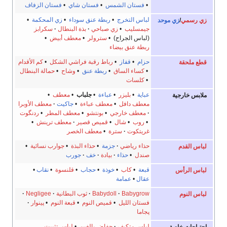
•
فستان الشمس
•
فستان شاي
•
فستان الزفاف
لباس التخرج
•
ربطة عنق سوداء
•
زي المحكمة
•
زي رسمي
/
زي موحد
جيمسليب
•
زي صباحي
بذة البنطال
سكرابز
(لباس الجراح) •
سترولر
•
معطف أبيض
•
ربطة عنق بيضاء
حزام
•
قفاز
•
رباط رقبة فراشي الشكل
•
كم الأقدام
قطع ملحقة
•
كساء الساق
•
ربطة عنق
•
وشاح
•
حمالة البنطال
•
كلسات
عباية
•
بليزر
•
عباءة
•
جلباب
•
معطف
•
ملابس خارجية
معطف دافل
•
معطف عباءة
•
جاكيت
معطف الأوبرا
معطف خارجي
•
بونتشو
•
معطف المطر
•
ردنگوت
•
روب
•
شال
•
قميص قصير
معطف ترينش
•
غريتكوت
سترة
•
معطف الخصر
حذاء رياضي
جزمة
•
حذاء البذة
•
جوارب نسائية
•
لباس القدم
صندل
•
حذاء
بيادة
خف
جورب
قبعة
•
كاب
•
خوذة
•
حجاب
•
قلنسوة
•
نقاب
•
لباس الرأس
عقال
•
عمامة
Babygrow
Babydoll
ثوب البطانية
Negligee
لباس النوم
فستان الليل
•
قميص النوم
•
قبعة النوم
•
پينوار
پجاما
لباس متكيف
حفاض بالغين
•
لباس تثبيت