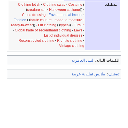
Clothing fetish
Clothing swap
Costume
متعلقات
creature suit
Halloween costume
Cross-dressing
Environmental impact
Fashion
haute couture
made-to-measure
ready-to-wear
Fur clothing
types
Fursuit
Global trade of secondhand clothing
Laws
List of individual dresses
Reconstructed clothing
Right to clothing
Vintage clothing
الكلمات الدالة:
ليلى العامرية
تصنيف
:
ملابس تقليدية عربية