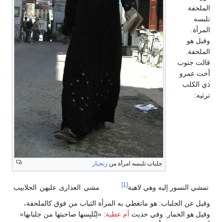
الملحفة
تلبسه
المرأة.
وقيل هو
الملحفة.
قالت جنوب
أخت عمرو
ذي الكلب
ترثيه:
جلباب تلبسه امرأة من
زنجبار
[1]
تمشي النسور إليه وهي لاهية
مشي العذارى عليهن الجلابيب
وقيل عن الجلباب: هو ماتغطي به المرأة الثياب من فوق كالملحفة،
وقيل هو الخمار. وفي حديث
أم عطية
: «لِتُلبِسها صاحبتها من جلبابها»