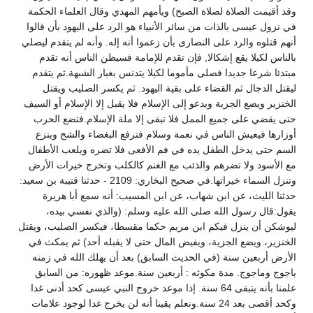
وقد أقيمت الصلاة لصلاة الصبح) ويأمهم المهدي وقال العلماء الحكمة
في نزول عيسى بالذات من سائر الأنبياء هو الرد على اليهود بأن قالوا
أنهم قتلوه والرد على النصارى بأن زعموا أنه إله. وأنه لم يتقدم ليصلي
بالناس لكيلا يقع إشكالا, فإن تقدم للإمامة فسيظن الناس أنه تقدم
مبتدئا شرعا جديدا فصلى مأموما لكيلا يتدنس بغبار الشبهة.ثم يتقدم
ليقتل الدجال ثم القضاء على بقية اليهود. ثم يكسر الصليب ويقتل
الخنزير ويضع الجزية ويدعو إلى الإسلام فلا يقبل إلا الإسلام أو السيف
حتى يقضي على جميع الممل فلا تبقى إلا ملة الإسلام.فتضع الحرب
أوزارها فيعيش الناس في نعمة وسلام فترفع البغضاء والشح وينزع
السم حتى يدخل الطفل يده في فم الأفعى فلا تضره ويلعب الأطفال
مع الأسود ولا تضرهم والذئب مع الغنم كالكلب وتخرج خيرات الأرض
وتنزل السماء خيراتها.في صحيح البخاري: 2109 - حدثنا قتيبة بن سعيد:
حدثنا الليث، عن ابن شهاب، عن ابن المسيب: أنه سمع أبا هريرة
يقول:قال رسول الله صلى الله عليه وسلم: (والذي نفسي بيده،
ليوشكن أن ينزل فيكم ابن مريم حكما مقسطا، فيكسر الصليب، ويقتل
الخنزير، ويضع الجزية، ويفيض المال حتى لا يقبله أحد) ثم يمكث في
الأرض أربعين سنة (في الحديث السابق) بعد أن يهلك الله في زمنه
ياجوج وماجوج. مدة مكوثه : أربعين سنة.موعد ظهوره: من السابق
علمنا بأنه يتبقى 64 سنة. إذا موعد خروج النبي عيسى كحد أدنى غدا
وكحد أقصى بعد 24 سنة.ونعلم يقينا أنه لن يخرج غدا لوجود علامات