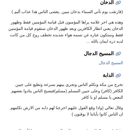
الدخان
(فارتقب يوم تأتي السماء بدخان مبين ,يغشى الناس هذا عذاب أليم )
وهذه هي اخر علامه يراها المؤمنون قبل قيامة المؤمنين فقط وظهور
الدخان يعني انظار الكافرين وبعد ظهور الدخان ستقوم قيامة المؤمنين
فقط وستكون عباره عن نسمه هواء شديده تخطف روح كل من كانت
لديه ذره ايمان بالله ...
المسيح الدجال
المسيح الدجال
الدابة
تخرج من مكة وتكلم الناس وتجري بينهم بسرعة وتطبع على جبين
الكافر (كافر) وعلى جبين المسلم (مسلم)فيصبح الناس ينادوا بعضهم
البعض يا مسلم او يا كافر
وقال تعالي (واذا وقع القول عليهم اخرجنا لهم دابه من الارض تكلمهم
ان الناس كانوا بآياتنا لا يوقنون )