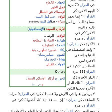
الجهاد
-
الكفاح
في
القرآن
70 مرة
عمل الخير
اليوم الآخر ذكر
الإمساك عن الباطل
القرآن
: " إنما يعمر
الولاء
-
حب
أهل البيت
مساجد الله من آمن
'
البراء
-
فصل
أهل البيت
enemies
بالله و اليوم
الأركان السبعة
(
الإسماعيلية
)
الآخر"ذكر في
الولاية
- الوصاية
القرآن
26 مرة
طهارة
-
النقاء
&
النظافة
الآخرة ذكر
القرآن
:
الصلاة
-
الصلوات
" ولقد اصطفيناه في
زكاة
-
شعيرة تطهير دينية
الدنيا و إنه في
الصوم
-
صيامرمضان
Hajj
-
الحج
مكة
الآخرة لمن
الجهاد
-
القتال
الصالحين "ذكرة في
القرآن
111 مرة
Others
الدار الآخرة ذكر
الخوارج
أركان الإسلام الستة
.
القرآن
: " تلك الدار
ع
ن
ت
•
•
الآخرة نجعلها للذين
لا يريدون علوا في الأرض ولا فسادا "ذكرة في
القرآن
9 مرات
الساعة ذكر
القرآن
: " إن الساعة آتية أكاد أخفيها "ذكرة في
القرآن
39 مرة
يوم البعث ذكر
القرآن
: " وفال الذين أوتوا العلم و الإيمان لقد