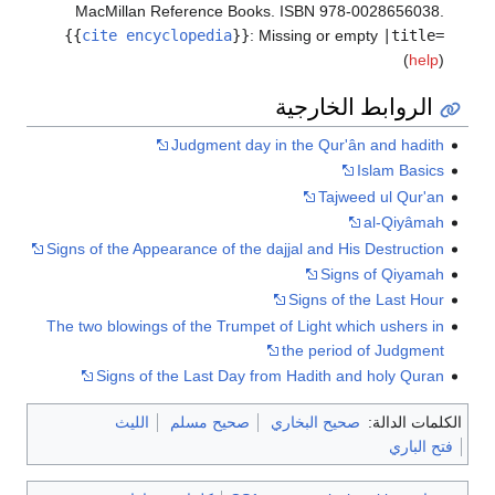
MacMillan Reference Books. ISBN 978-0028656038.
{{
cite encyclopedia
}}
:
Missing or empty
|title=
(
help
)
الروابط الخارجية
Judgment day in the Qur'ân and hadith
Islam Basics
Tajweed ul Qur'an
al-Qiyâmah
Signs of the Appearance of the dajjal and His Destruction
Signs of Qiyamah
Signs of the Last Hour
The two blowings of the Trumpet of Light which ushers in
the period of Judgment
Signs of the Last Day from Hadith and holy Quran
الكلمات الدالة:
صحيح البخاري
صحيح مسلم
الليث
فتح الباري