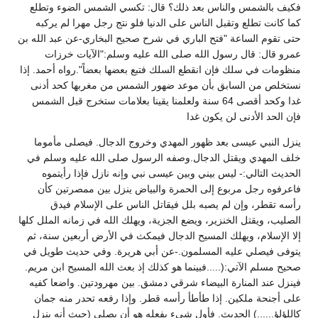
فكيف بالشمس والناس بعد ذلك؟ قال: تكسي الشمس الضوء وتطلع
كما كانت تطلع وتقبل الناس على الدنيا فلو نتج رجل مهرا لم يركبه
حتى تقوم الساعة "فتح الباري في شرح صحيح البخاري-عن عبد الله بن
عمرو قال: قال رسول الله صلى الله عليه وسلم:"الآيات خرزات
منظومات في سلك فإن انقطع السلك فتبع بعضها بعضاً".رواه أحمد.‏ إذا
نستخلص من السابق بأن موعد ضهور الشمس من مغربها كحد أدنى
غدا وكحد أقصى 64 سنة ولعلمنا يقينا بعلامات ستخرج قبل الشمس
فإن الحد الأدنى لن يكون غدا
ينزل النبي عيسى بعد ظهور المهدي وخروج الدجال. فيصلى مأموما
خلف المهدي ويقتل الدجال.وصفه الرسول صلى الله عليه وسلم في
الحديث التالي:- ليس بيني وبين عيسى نبي وإنه نازل فإذا رأيتموه
فاعرفوه رجل مربوع إلى الحمرة والبياض ينزل بين ممصرتين كأن
رأسه تقطر، وإن لم يصبه بلل فيقاتل الناس على الإسلام فيدق
الصليب، ويقتل الخنزير، ويضع الجزية، ويهلك الله في زمانه الملل كلها
إلا الإسلام، ويهلك المسيح الدجال فيمكث في الأرض أربعين سنة، ثم
يتوفى فيصلي عليه المسلمون.-عن أبي هريرة. وفي حديث طويل في
صحيح مسلم الآتي:(.....فبينما هو كذلك إذ بعث الله المسيح ابن مريم.
فينزل عند المنارة البيضاء شرقي دمشق. بين مهرودتين. واضعا كفيه
على أجنحة ملكين. إذا طأطأ رأسه قطر. وإذا رفعه تحدر منه جمان
كاللؤلؤ......) الحديث. فأول شيء يفعله هو أن يصلي (حيث أنه ينزل