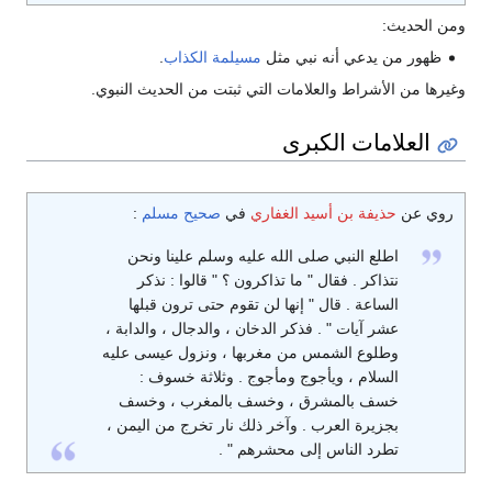
ومن الحديث:
ظهور من يدعي أنه نبي مثل
مسيلمة الكذاب
.
وغيرها من الأشراط والعلامات التي ثبتت من الحديث النبوي.
العلامات الكبرى
روي عن
حذيفة بن أسيد الغفاري
في
صحيح مسلم
:
اطلع النبي صلى الله عليه وسلم علينا ونحن
نتذاكر . فقال " ما تذاكرون ؟ " قالوا : نذكر
الساعة . قال " إنها لن تقوم حتى ترون قبلها
عشر آيات " . فذكر الدخان ، والدجال ، والدابة ،
وطلوع الشمس من مغربها ، ونزول عيسى عليه
السلام ، ويأجوج ومأجوج . وثلاثة خسوف :
خسف بالمشرق ، وخسف بالمغرب ، وخسف
بجزيرة العرب . وآخر ذلك نار تخرج من اليمن ،
تطرد الناس إلى محشرهم " .