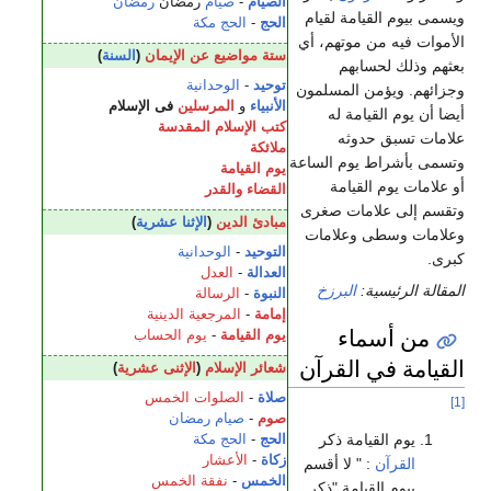
الصيام
-
صيام
رمضان
رمضان
ويسمى بيوم القيامة لقيام
الحج
-
الحج
مكة
الأموات فيه من موتهم، أي
ستة مواضيع عن الإيمان
(
السنة
)
بعثهم وذلك لحسابهم
توحيد
-
الوحدانية
وجزائهم. ويؤمن المسلمون
الأنبياء
و
المرسلين
فى الإسلام
أيضا أن يوم القيامة له
كتب الإسلام المقدسة
علامات تسبق حدوثه
ملائكة
وتسمى بأشراط يوم الساعة
يوم القيامة
أو علامات يوم القيامة
القضاء والقدر
وتقسم إلى علامات صغرى
مبادئ الدين
(
الإثنا عشرية
)
وعلامات وسطى وعلامات
التوحيد
-
الوحدانية
كبرى.
العدالة
-
العدل
المقالة الرئيسية:
البرزخ
النبوة
-
الرسالة
إمامة
-
المرجعية الدينية
من أسماء
يوم القيامة
-
يوم الحساب
القيامة في القرآن
شعائر الإسلام
(
الإثنى عشرية
)
صلاة
-
الصلوات الخمس
[1]
صوم
-
صيام
رمضان
يوم القيامة ذكر
الحج
-
الحج
مكة
زكاة
-
الأعشار
القرآن
: " لا أقسم
الخمس
-
نفقة الخمس
بيوم القيامة "ذكر