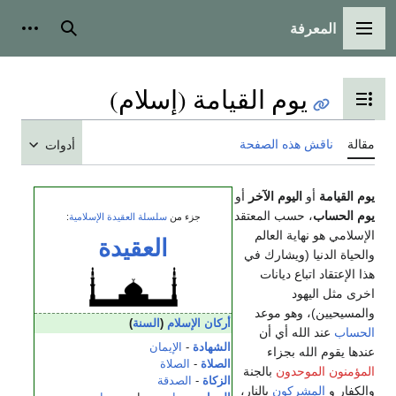
المعرفة
القائمة الرئيسية
بحث
أدوات
يوم القيامة (إسلام)
تبديل عرض جدول المحتويات
مقالة
ناقش هذه الصفحة
أدوات
يوم القيامة
أو
اليوم الآخر
أو
يوم الحساب
، حسب المعتقد
جزء من
سلسلة
العقيدة
الإسلامية
:
الإسلامي هو نهاية العالم
العقيدة
والحياة الدنيا (ويشارك في
هذا الإعتقاد اتباع ديانات
اخرى مثل اليهود
والمسيحيين)، وهو موعد
أركان الإسلام
(
السنة
)
الحساب
عند الله أي أن
الشهادة
-
الإيمان
عندها يقوم الله بجزاء
الصلاة
-
الصلاة
المؤمنون الموحدون
بالجنة
الزكاة
-
الصدقة
والكفار و
المشركون
بالنار،