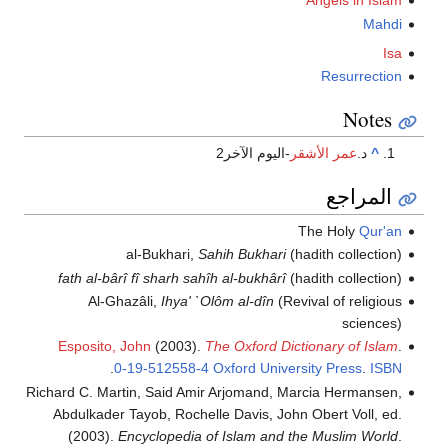
Angels in Islam
Mahdi
Isa
Resurrection
Notes
^
د.
عمر الأشقر
-اليوم الآخر2
المراجع
The Holy
Qur'an
al-Bukhari,
Sahih Bukhari
(hadith collection)
fath al-bârî fî sharh sahîh al-bukhârî
(hadith collection)
Al-Ghazâli,
Ihya' `Olôm al-dîn
(Revival of religious
sciences)
Esposito, John
(2003).
The Oxford Dictionary of Islam
.
.
0-19-512558-4
Oxford University Press
.
ISBN
Richard C. Martin, Said Amir Arjomand, Marcia Hermansen,
Abdulkader Tayob, Rochelle Davis, John Obert Voll, ed.
(2003).
Encyclopedia of Islam and the Muslim World
.