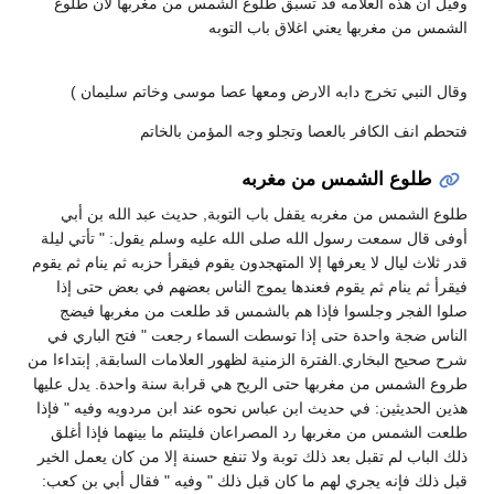
وقيل ان هذه العلامه قد تسبق طلوع الشمس من مغربها لأن طلوع
الشمس من مغربها يعني اغلاق باب التوبه
وقال النبي تخرج دابه الارض ومعها عصا موسى وخاتم سليمان )
فتحطم انف الكافر بالعصا وتجلو وجه المؤمن بالخاتم
طلوع الشمس من مغربه
طلوع الشمس من مغربه يقفل باب التوبة, حديث عبد الله بن أبي
أوفى قال سمعت رسول الله صلى الله عليه وسلم يقول: " تأتي ليلة
قدر ثلاث ليال لا يعرفها إلا المتهجدون يقوم فيقرأ حزبه ثم ينام ثم يقوم
فيقرأ ثم ينام ثم يقوم فعندها يموج الناس بعضهم في بعض حتى إذا
صلوا الفجر وجلسوا فإذا هم بالشمس قد طلعت من مغربها فيضج
الناس ضجة واحدة حتى إذا توسطت السماء رجعت " فتح الباري في
شرح صحيح البخاري.الفترة الزمنية لظهور العلامات السابقة, إبتداءا من
طروع الشمس من مغربها حتى الريح هي قرابة سنة واحدة. يدل عليها
هذين الحديثين: في حديث ابن عباس نحوه عند ابن مردويه وفيه " فإذا
طلعت الشمس من مغربها رد المصراعان فليتئم ما بينهما فإذا أغلق
ذلك الباب لم تقبل بعد ذلك توبة ولا تنفع حسنة إلا من كان يعمل الخير
قبل ذلك فإنه يجري لهم ما كان قبل ذلك " وفيه " فقال أبي بن كعب: