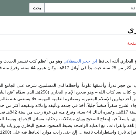
بحث
ري
صفحة
البخاري
ألفه الحافظ
ابن حجر العسقلاني
وهو من أعظم كتب تفسير الحديث و
. كتبه في أكثر من 25 سنة حيث بدأ في أوائل 817هـ، و
ابن حجر قدراً، وأعمقها علوماً، وأحظاها لدى المسلمين: شرحه على الجامع ال
المسلمون على أنه أصح كتاب بعد كتاب الله – وهو صحيح الإمام البخار
بحق أحد دواوين الإسلام المعتبرة، ومصادره العلمية المهمة، فلا يستغني عنه طالب
جاء الشرح سفراً ضخماً جليلاً. أخذ في جمعه وتأليفه وإملائه وتنقيحه أكثر م
حيث ابتدأه في أوائل سنة 7
ي، باسطاً فيه إيضاح الصحيح وبيان مشكلاته، وحكاية مسائل الإجماع، وبسط ال
لغة والقراءات، مع العناية الواضحة بضبط الصحيح. صحيح البخاري ورواياته وال