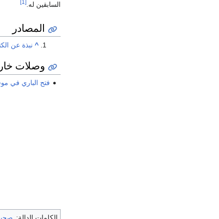
[1]
السابقين له.
المصادر
^
نبذة عن الك
وصلات خار
فتح الباري في موق
الكلمات الدالة:
صحيح