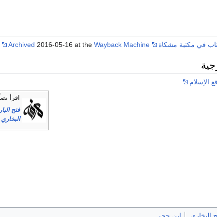
تاب في مكتبة مشكاة
Wayback Machine
2016-05-16 at the
Archived
جية
ع الإسلام
اقرأ نصا
فتح الب
البخاري
 البخاري
ابن حجر