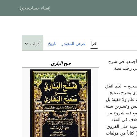
إنشاء حساب
دخول
اقرأ
عرض المصدر
تاريخ
أدوات
أجمعها في شرح
فتح الباري
كان عمره 44 سنة، وفرغ منه في رجب سنة
صحيح – الذي اتفق
ي (256)هـ الذي سمَّاه "فتح الباري بشرح صحيح
 علم ولا فقيه؛ بل
ن خمس وعشرين سنة،
81هـ، وعمره آنذاك 44 سنة، وفرغ منه في غرة رجب من سنة 842هـ فجمع فيه شروح من
خلاف في الفقه
تنويه على الفروق
فيها، مع فوائد كثيرة وفرائد نادرة واستطرادات نافعة … إلخ حتى زادت موارد الحافظ فيه على (1200) كتاباً من مؤلفات