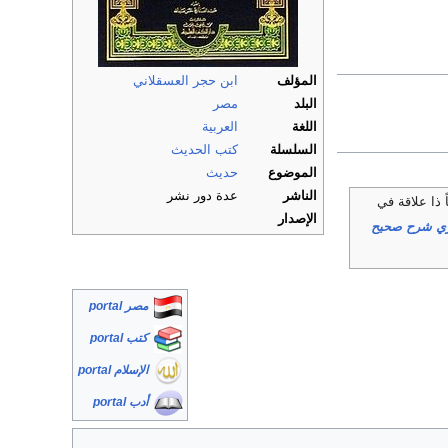
المؤلف
ابن حجر العسقلاني
البلد
مصر
اللغة
العربية
السلسلة
كتب الحديث
الموضوع
حديث
الناشر
عدة دور نشر
ً ذا علاقة في
الإصدار
اري شرح صحيح
مصر portal
كتب portal
الإسلام portal
أدب portal