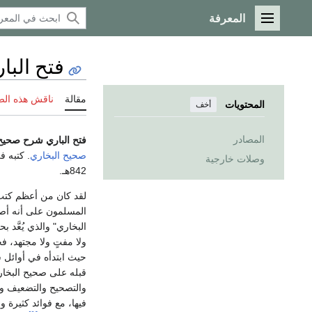
المعرفة
القائمة الرئيسية
فتح البا
مقالة
ناقش هذه ال
المحتويات
أخف
المصادر
فتح الباري شرح صحيح 
صحيح البخاري
وصلات خارجية
842هـ.
لقد كان من أعظم كتب 
البخاري" والذي يُعَّد 
ولا مفتٍ ولا مجتهد، ف
قبله على صحيح البخار
والتصحيح والتضعيف وال