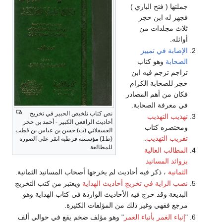
جملتها ( فتح الباري )
فجهز له ابن حجر
ثلاث مجلدات من
أوائله.
الإصابة في تمييز
الصحابة
وهو كتاب
تراجم ترجم فيه ابن
حجر للصحابة الكرام
فكان من أهم المصادر
في معرفة الصحابة.
نص كتاب تلخيص الحبير في تخريج
تهذيب التهذيب
أحاديث الرافعي الكبير - أحمد بن حجر
ومختصره كتاب
العسقلاني (ت) حسن بن عباس بن قطب
تقريب التهذيب
.
(ط1) مؤسسة قرطبة انقر على الصورة
للمطالعة
المطالب العالية
بزوائد المسانيد
الثمانية
، ذكر فيه أحاديث لم يخرجها أصحاب المسانيد الثمانية.
نصب الراية في تخريج أحاديث الهداية
ويعتبر من كتب التخريج
البديعة وقد خرج فيه الأحاديث الواردة في كتاب الهداية وهو
مرجع فقهي وغير ذلك من المؤلفات الكثيرة.
"
إنباء الغمر بأنباء العمر
" وهو مؤلف ضخم يقع في حوالي ألف