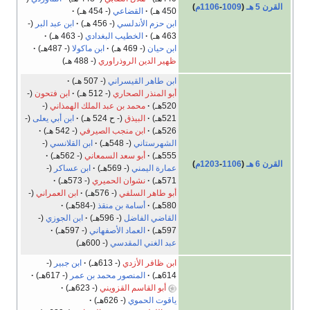
القرن 5 هـ
(
1009
-
1106م
)
450 هـ)
القضاعي
(- 454 هـ)
ابن حزم الأندلسي
(- 456 هـ)
ابن عبد البر
(-
463 هـ)
الخطيب البغدادي
(- 463 هـ)
ابن حيان
(- 469 هـ)
ابن ماكولا
(- 487هـ)
ظهير الدين الروذراوري
(- 488 هـ)
ابن طاهر القيسراني
(- 507 هـ)
أبو المنذر الصحاري
(- 512 هـ)
ابن فتحون
(-
520هـ)
محمد بن عبد الملك الهمذاني
(-
521هـ)
البيذق
(- ح 524 هـ)
ابن أبي يعلى
(-
526هـ)
ابن منجب الصيرفي
(- 542 هـ)
الشهرستاني
(- 548هـ)
ابن القلانسي
(-
555هـ)
أبو سعد السمعاني
(- 562هـ)
القرن 6 هـ
(
1106
-
1203م
)
عمارة اليمني
(- 569هـ)
ابن عساكر
(-
571هـ)
نشوان الحميري
(- 573هـ)
أبو طاهر السلفي
(- 576هـ)
ابن العمراني
(-
580هـ)
أسامة بن منقذ
(-584هـ)
القاضي الفاضل
(- 596هـ)
ابن الجوزي
(-
597هـ)
العماد الأصفهاني
(- 597هـ)
عبد الغني المقدسي
(- 600هـ)
ابن ظافر الأزدي
(- 613هـ)
ابن جبير
(-
614هـ)
المنصور محمد بن عمر
(- 617هـ)
أبو القاسم القزويني
(- 623هـ)
ياقوت الحموي
(- 626هـ)