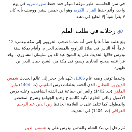
في سن الخامسة. ظهر نبوغه المبكر فقد حفظ
سورة مريم
في يوم
واحد، وأتم حفظ
القرآن الكريم
وهو ابن خمس سنين ووصف بأنه كان
لا يقرأ شيئاً إلا انطبع في ذهنه.
رحلاته في طلب العلم
بلغ علمه شأناً عالياً حتى أنه عندما صحب الخروبي إلى مكة وعمره 12
عاماً، أمّ الناس في صلاة التراويح بالمسجد الحرام. وأقام بمكة سنة
ودرس خلالها الحديث على يد الشيخ عبدالله بن سليمان النشاوري ، وقد
قرأ عليه صحيح البخاري وسمع في مكة من الشيخ جمال الدين بن
ظهيرة.
وعندما توفي وصيه عام
1386
، عـُهد بابن حجر إلى عالم الحديث
شمس
الدين بن القطان
، الذي ألحقه بحلقات درس
البلقيني
(ت.
1404
)
وابن
الملقن
(ت. 1402) والعز ابن جماعة في الفقه الشافعي، وعليه درس
الأصول وباقي العلوم الآلية كالمنهاج وجمع الجوامع وشرخ المختصر
والمطول. كما تتلمذ على يد العلامة الحافظ
زين الدين عبد الرحيم
العراقي
(ت. 1404) في الحديث
ثم رحل إلى بلاد الشام والقدس ليدرس على يد
شمس الدين