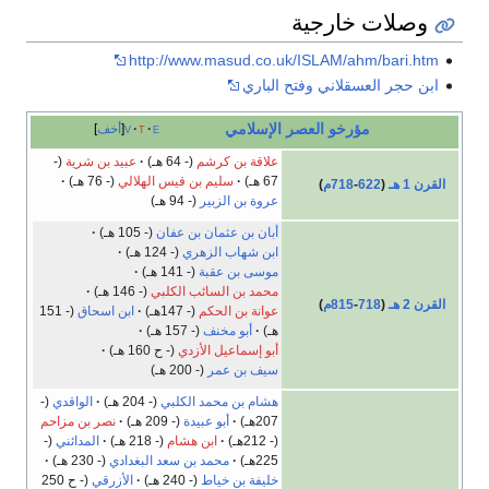
وصلات خارجية
http://www.masud.co.uk/ISLAM/ahm/bari.htm
ابن حجر العسقلاني وفتح الباري
مؤرخو العصر الإسلامي
e
t
v
أخف
علاقة بن كرشم
(- 64 هـ)
عبيد بن شرية
(-
67 هـ)
سليم بن قيس الهلالي
(- 76 هـ)
القرن 1 هـ
(
622
-
718م
)
عروة بن الزبير
(- 94 هـ)
أبان بن عثمان بن عفان
(- 105 هـ)
ابن شهاب الزهري
(- 124 هـ)
موسى بن عقبة
(- 141 هـ)
محمد بن السائب الكلبي
(- 146 هـ)
القرن 2 هـ
(
718
-
815م
)
عوانة بن الحكم
(- 147هـ)
ابن اسحاق
(- 151
هـ)
أبو مخنف
(- 157 هـ)
أبو إسماعيل الأزدي
(- ح 160 هـ)
سيف بن عمر
(- 200 هـ)
هشام بن محمد الكلبي
(- 204 هـ)
الواقدي
(-
207هـ)
أبو عبيدة
(- 209 هـ)
نصر بن مزاحم
(- 212هـ)
ابن هشام
(- 218 هـ)
المدائني
(-
225هـ)
محمد بن سعد البغدادي
(- 230 هـ)
خليفة بن خياط
(- 240 هـ)
الأزرقي
(- ح 250