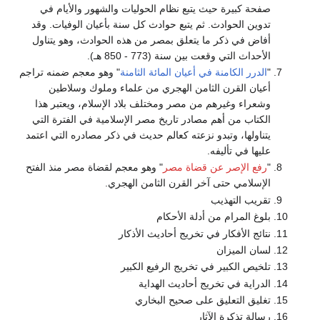
صفحة كبيرة حيث يتبع نظام الحوليات والشهور والأيام في
تدوين الحوادث. ثم يتبع حوادث كل سنة بأعيان الوفيات. وقد
أفاض في ذكر ما يتعلق بمصر من هذه الحوادث، وهو يتناول
الأحداث التي وقعت بين سنة (773 - 850 هـ).
"
الدرر الكامنة في أعيان المائة الثامنة
" وهو معجم ضمنه تراجم
أعيان القرن الثامن الهجري من علماء وملوك وسلاطين
وشعراء وغيرهم من مصر ومختلف بلاد الإسلام، ويعتبر هذا
الكتاب من أهم مصادر تاريخ مصر الإسلامية في الفترة التي
يتناولها، وتبدو نزعته كعالم حديث في ذكر مصادره التي اعتمد
عليها في تأليفه.
"
رفع الإصر عن قضاة مصر
" وهو معجم لقضاة مصر منذ الفتح
الإسلامي حتى آخر القرن الثامن الهجري.
تقريب التهذيب
بلوغ المرام من أدلة الأحكام
نتائج الأفكار في تخريج أحاديث الأذكار
لسان الميزان
تلخيص الكبير في تخريج الرفيع الكبير
الدراية في تخريج أحاديث الهداية
تغليق التعليق على صحيح البخاري
رسالة تذكرة الآثار