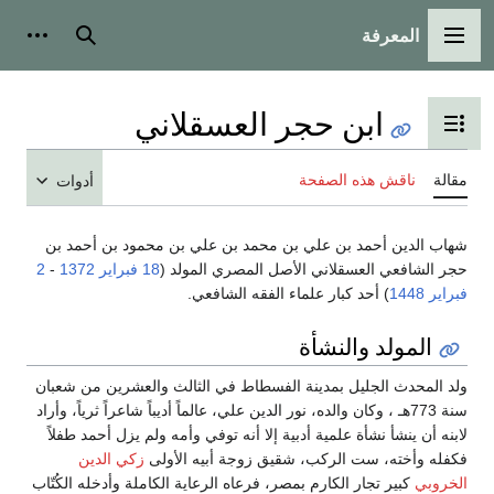
المعرفة
القائمة الرئيسية
بحث
أدوات
ابن حجر العسقلاني
تبديل عرض جدول المحتويات
مقالة
ناقش هذه الصفحة
أدوات
شهاب الدين أحمد بن علي بن محمد بن علي بن محمود بن أحمد بن
حجر الشافعي العسقلاني الأصل المصري المولد (
18 فبراير
1372
-
2
فبراير
1448
) أحد كبار علماء الفقه الشافعي.
المولد والنشأة
ولد المحدث الجليل بمدينة الفسطاط في الثالث والعشرين من شعبان
سنة 773هـ ، وكان والده، نور الدين علي، عالماً أديباً شاعراً ثرياً، وأراد
لابنه أن ينشأ نشأة علمية أدبية إلا أنه توفي وأمه ولم يزل أحمد طفلاً
فكفله وأخته، ست الركب، شقيق زوجة أبيه الأولى
زكي الدين
الخروبي
كبير تجار الكارم بمصر، فرعاه الرعاية الكاملة وأدخله الكُتّاب