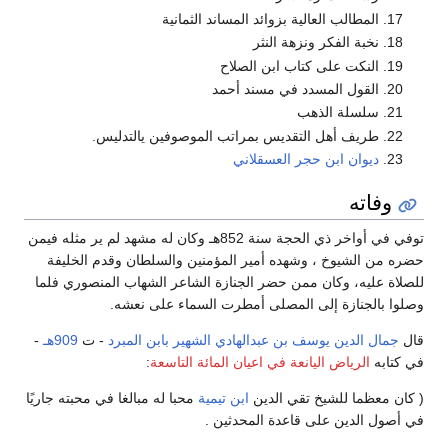
المطالب العالية بزوائد المساند الثمانية
نخبة الفكر ونزهة النثر
النكت على كتاب ابن الصلاح
القول المسدد في مسند أحمد
سلسلة الذهب
طريف أهل التقديس بمراتب الموصوفين يالتدليس.
ديوان ابن حجر العسقلاني
وفاته
توفي في أواخر ذي الحجة سنة 852هـ وكان له مشهد لم ير مثله فيمن
حضره من الشيوخ ، وشهده أمير المؤمنين والسلطان وقدم الخليفة
للصلاة عليه، وكان ممن حضر الجنازة الشاعر الشهاب المنصوري فلما
وصلوا بالجنازة إلى المصلى أمطرت السماء على نعشه.
قال
جمال الدين يوسف بن عبدالهادي الشهير بابن المبرد
- ت
909هـ
-
في كتابه
الرياض اليانعة في اعيان المائة التاسعة
:
( كان معظما للشيخ تقي الدين
ابن تيمية
محبا له مبالغا في محبته جاريًا
في أصول الدين على قاعدة المحدثين .