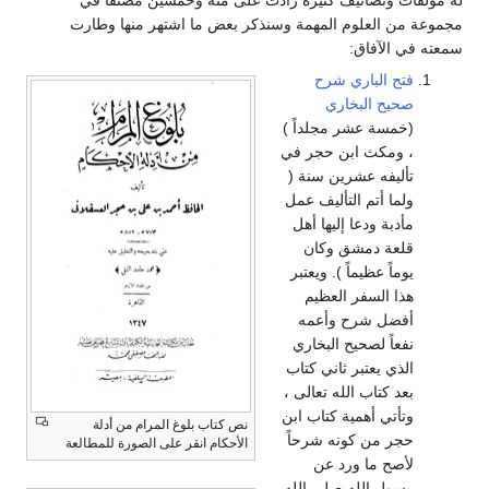
مجموعة من العلوم المهمة وسنذكر بعض ما اشتهر منها وطارت
سمعته في الآفاق:
فتح الباري شرح
صحيح البخاري
(خمسة عشر مجلداً )
، ومكث ابن حجر في
تأليفه عشرين سنة (
ولما أتم التأليف عمل
مأدبة ودعا إليها أهل
قلعة دمشق وكان
يوماً عظيماً ). ويعتبر
هذا السفر العظيم
أفضل شرح وأعمه
نفعاً لصحيح البخاري
الذي يعتبر ثاني كتاب
بعد كتاب الله تعالى ،
وتأتي أهمية كتاب ابن
نص كتاب بلوغ المرام من أدلة
حجر من كونه شرحاً
الأحكام انقر على الصورة للمطالعة
لأصح ما ورد عن
رسول الله صلى الله