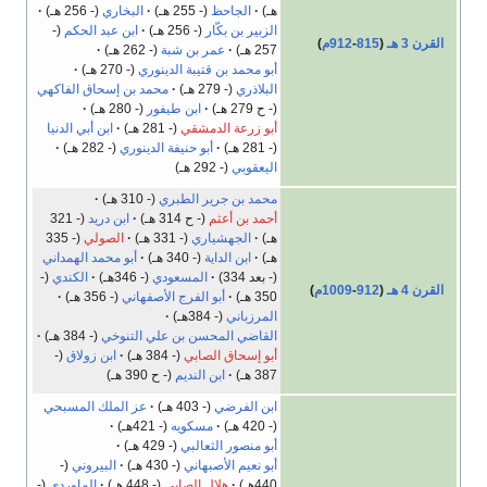
هـ)
الجاحظ
(- 255 هـ)
البخاري
(- 256 هـ)
الزبير بن بكّار
(- 256 هـ)
ابن عبد الحكم
(-
القرن 3 هـ
(
815
-
912م
)
257 هـ)
عمر بن شبة
(- 262 هـ)
أبو محمد بن قتيبة الدينوري
(- 270 هـ)
البلاذري
(- 279 هـ)
محمد بن إسحاق الفاكهي
(- ح 279 هـ)
ابن طيفور
(- 280 هـ)
أبو زرعة الدمشقي
(- 281 هـ)
ابن أبي الدنيا
(- 281 هـ)
أبو حنيفة الدينوري
(- 282 هـ)
اليعقوبي
(- 292 هـ)
محمد بن جرير الطبري
(- 310 هـ)
أحمد بن أعثم
(- ح 314 هـ)
ابن دريد
(- 321
هـ)
الجهشياري
(- 331 هـ)
الصولي
(- 335
هـ)
ابن الداية
(- 340 هـ)
أبو محمد الهمداني
(- بعد 334)
المسعودي
(- 346هـ)
الكندي
(-
القرن 4 هـ
(
912
-
1009م
)
350 هـ)
أبو الفرج الأصفهاني
(- 356 هـ)
المرزباني
(- 384هـ)
القاضي المحسن بن علي التنوخي
(- 384 هـ)
أبو إسحاق الصابي
(- 384 هـ)
ابن زولاق
(-
387 هـ)
ابن النديم
(- ح 390 هـ)
ابن الفرضي
(- 403 هـ)
عز الملك المسبحي
(- 420 هـ)
مسكويه
(- 421هـ)
أبو منصور الثعالبي
(- 429 هـ)
أبو نعيم الأصبهاني
(- 430 هـ)
البيروني
(-
440هـ)
هلال الصابي
(- 448 هـ)
الماوردي
(-