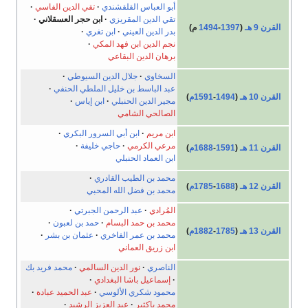
أبو العباس القلقشندي
تقي الدين الفاسي
تقي الدين المقريزي
ابن حجر العسقلاني
القرن 9 هـ
(
1397
-
1494
م)
بدر الدين العيني
ابن تغري
نجم الدين ابن فهد المكي
برهان الدين البقاعي
السخاوي
جلال الدين السيوطي
عبد الباسط بن خليل الملطي الحنفي
القرن 10 هـ
(
1494
-
1591م
)
مجير الدين الحنبلي
ابن إياس
الصالحي الشامي
ابن مريم
ابن أبي السرور البكري
مرعي الكرمي
حاجي خليفة
القرن 11 هـ
(
1591
-
1688م
)
ابن العماد الحنبلي
محمد بن الطيب القادري
القرن 12 هـ
(
1688
-
1785م
)
محمد بن فضل الله المحبي
المُرادي
عبد الرحمن الجبرتي
محمد بن حمد البسام
حمد بن لعبون
القرن 13 هـ
(
1785
-
1882م
)
محمد بن عمر الفاخري
عثمان بن بشر
ابن زريق العماني
الناصري
نور الدين السالمي
محمد فريد بك
إسماعيل باشا البغدادي
محمود شكري الألوسي
عبد الحميد عبادة
محمد باكثير
عبد العزيز الرشيد