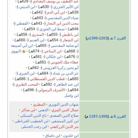
عبد اللطيف بن يوسف البغدادي
(- 629هـ)
ابن الأثير الجزري
(- 630هـ)
ابن الدبيثي
(-
639هـ)
ابن أبي الدم
(- 642هـ)
ضياء الدين المقدسي
(- 643هـ)
محب الدين ابن النجار
(- 643هـ)
القفطي
(-
646هـ)
سبط ابن الجوزي
(- 654هـ)
ابن باطيش
(- 655هـ)
المنذري
(- 656هـ)
القرن 7 هـ
(
1203
-
1300م
)
ابن الشعار
(- 654هـ)
ابن العديم
(- 660هـ)
أبو شامة المقدسي
(- 665هـ)
ابن أبي أصيبعة
(- 668هـ)
ابن الساعي
(- 674هـ)
النووي
(- 676هـ)
ابن خلكان
(- 681هـ)
عطاء ملك الجويني
(- 681هـ)
أبو يحيى زكريا القزويني
(- 682هـ)
عز الدين بن شداد
(- 684هـ)
ابن العبري
(-
685هـ)
قطب الدين القسطلاني
(- 686هـ)
ابن عبد الظاهر
(- 692هـ)
المحب الطبري
(-
694هـ)
الأشرف الرسولي
(- 696هـ)
ابن واصل
شهاب الدين النويري
المطري
جمال الدين المزي
الذهبي
ابن شاكر
صلاح الدين الصفدي
تاج الدين السبكي
القرن 8 هـ
(
1300
-
1397
م)
ابن كثير الدمشقي
ابن الخطيب الغرناطي
بدر الدين الزركشي
ابن رجب الحنبلي
ابن خلدون
ابن دقماق