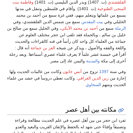
القلقشندي
(ت. 1407) وبدر الدين البليسي (ت. 1401)
وفاطمة بنت
المنجى الطنوخية
(ت. 1401). وأقام في فلسطين وتنقل في مدنها
يسمع من علمائها ويتعلم منهم، ففي غزة سمع من أحمد بن محمد
الخليلي وفي
بيت المقدس
سمع من شمس الدين القلقشندي، وفي
الرملة
سمع من
أحمد بن محمد الأيكي
، وفي الخليل سمع من صالح بن
خليل بن سالم ، وبالجملة فقد تلقى ابن حجر مختلف العلوم عن
جماعة من العلماء كل واحد كان رأساً في فنه كالقراءات والحديث
واللغة والفقه والأصول ، ويذكر عن شيخه
العز بن جماعة
أنه قال :
أقرأ في خمسة عشر علماً لا يعرف علماء عصري أسماءها. وبعد رحلة
أخرى إلى مكة
والمدينة
واليمن عاد إلى مصر.
وفي سنة
1397
تزوج من
أنس خاتون
وكانت من عالمات الحديث ولها
إجازة من
زين الدين العراقي
. وكانت تعطي دروساً في حشد من علماء
الحديث ومنهم
السخاوي
.
مكانته بين أهل عصر
تفرد ابن حجر من بين أهل عصره في علم الحديث مطالعة وقراءة
وتصنيفاً وإفتاءً حتى شهد له بالحفظ والإتقان القريب والبعيد والعدو