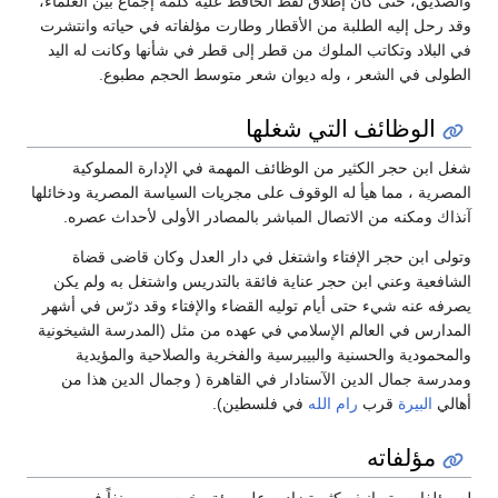
والصديق، حتى كان إطلاق لفظ الحافظ عليه كلمة إجماع بين العلماء،
وقد رحل إليه الطلبة من الأقطار وطارت مؤلفاته في حياته وانتشرت
في البلاد وتكاتب الملوك من قطر إلى قطر في شأنها وكانت له اليد
الطولى في الشعر ، وله ديوان شعر متوسط الحجم مطبوع.
الوظائف التي شغلها
شغل ابن حجر الكثير من الوظائف المهمة في الإدارة المملوكية
المصرية ، مما هيأ له الوقوف على مجريات السياسة المصرية ودخائلها
آنذاك ومكنه من الاتصال المباشر بالمصادر الأولى لأحداث عصره.
وتولى ابن حجر الإفتاء واشتغل في دار العدل وكان قاضى قضاة
الشافعية وعني ابن حجر عناية فائقة بالتدريس واشتغل به ولم يكن
يصرفه عنه شيء حتى أيام توليه القضاء والإفتاء وقد درّس في أشهر
المدارس في العالم الإسلامي في عهده من مثل (المدرسة الشيخونية
والمحمودية والحسنية والبيبرسية والفخرية والصلاحية والمؤيدية
ومدرسة جمال الدين الآستادار في القاهرة ( وجمال الدين هذا من
أهالي
البيرة
قرب
رام الله
في فلسطين).
مؤلفاته
له مؤلفات وتصانيف كثيرة زادت على مئة وخمسين مصنفاً في