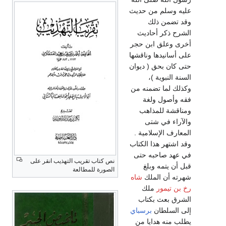
عليه وسلم من حديث
وقد تضمن ذلك
الشرح ذكر أحاديث
أخرى وعلق ابن حجر
على أسانيدها وناقشها
حتى كان بحق ( ديوان
السنة النبوية )،
وكذلك لما تضمنه من
فقه وأصول ولغة
ومناقشة للمذاهب
والآراء في شتى
المعارف الإسلامية .
وقد اشتهر هذا الكتاب
في عهد صاحبه حتى
نص كتاب تقريب التهذيب انقر على
قبل أن يتمه وبلغ
الصورة للمطالعة
شهرته أن الملك
شاه
رخ بن تيمور
ملك
الشرق بعث بكتاب
إلى السلطان
برسباي
يطلب منه هدايا من