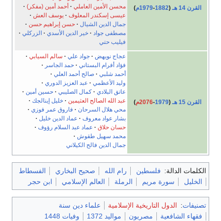
محسن الأمين العاملي
أحمد أمين (مفكر)
القرن 14 هـ
(
1882
-
1979م
)
عيسى إسكندر المعلوف
يوسف العش
جمال الدين الشيال
حسن إبراهيم حسن
مصطفى جواد
خير الدين الأسدي
الزركلي
فيليب حتي
عجاج نويهض
جواد علي
سالم السيابي
فؤاد أفرام البستاني
حمد الجاسر
أحمد شلبي
صالح أحمد العلي
وليد الأعظمي
عبد العزيز الدوري
عاتق البلادي
كمال الصليبي
حسين أمين
عبد الله الصالح العثيمين
خليل إينالجك
القرن 15 هـ
(
1979
-
2076م
)
محي هلال السرحان
فاروق عمر فوزي
بشار عواد معروف
عماد الدين خليل
حسان حلاق
عماد عبد السلام رؤوف
محمد سهيل طقوش
جمال الدين فالح الكيلاني
الكلمات الدالة:
فلسطين
رام الله
صحيح البخاري
الفسطاط
الخليل
سورة مريم
الرملة
العالم الإسلامي
ابن حجر
تصنيفات
:
الدول التاريخية الإسلامية
علماء دين سنة
فقهاء الشافعية
مصريون
مواليد 1372
وفيات 1448