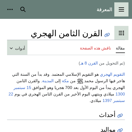
المعرفة
القائمة الرئيسية
بحث
أدوات
القرن الثامن الهجري
تبديل عرض جدول المحتويات
مقالة
ناقش هذه الصفحة
أدوات
(تم التحويل من
القرن 8 هـ
)
التقويم الهجري
هو التقويم الإسلامي المعتمد. وقد بدأ من السنة التي
هاجر فيها الرسول محمد
من
مكة
إلى
المدينة
. والقرن الثامن
الهجري يبدأ من اليوم الأول بعد 700 هجريا وهو الموافق
15 سبتمبر
1300
ميلادي وينتهي اليوم الأخير من القرن الثامن الهجري في يوم
22
سبتمبر
1397
ميلادي.
أحداث
مواليد