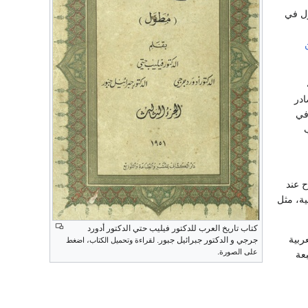
ول في
ادر
في
ح عند
ية، مثل
كتاب تاريخ العرب للدكتور فيليب حتي الدكتور أدورد
ربية
جرجي و الدكتور جبرائيل جبور.
لقراءة وتحميل الكتاب، اضغط
.
على الصورة
194م عن مطبعة