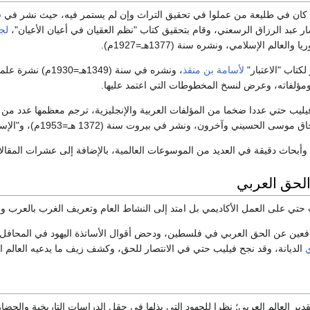
طليعة من عملوا في تحقيق التراث وإن لم يستمر فيه، حيث نشر في سنة (1374هـ=1924م) كتاب "مختصر الفرق بين 
ار عبد الرزاق الرسعني، وقام بتحقيق كتاب "نظم العقيان في أعيان الأعيان"،
لج
الم الإسلامي، ونشره سنة (1377هـ=1927م).
لكتاب "الاعتبار"
لأسامة بن منقذ
، ونشره في سنة (9
مؤلفاته، وعرض لنسخ المخطوطات التي اعتمد عليها.
ليب حتي عددا ضخما من المؤلفات العربية والإنجليزية، ترجم معظمها عدد من ت
ي وآخرون، ونشر في بيروت سنة (1372 هـ=1953م)، و"الإسلام منهج حياة"، وترجمه إلى العربية
بحاث دقيقة في العديد من الموسوعات العالمية، بالإضافة إلى عشرات المقالات ب
الحق العربي
تي على العمل الأكاديمي بل امتد إلى النشاط العام وتعريف الغرب بالعرب والإس
فعين عن الحق العربي في فلسطين، ودحض أقوال الأساتذة اليهود في المحافل الد
ي
الديانة، وقد نجح فيليب حتي في الانتصار للحق، وكشف زيف ما يدعيه العالم الشه
ير العالم العربي؛ نظرا للجهود التي بذلها في حقل الدراسات التاريخية والحضار