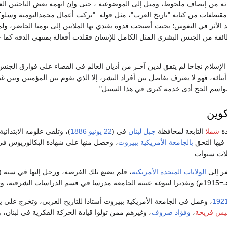
اباته من إنصاف ملحوظ، وميل إلى الموضوعية ، حتى وإن اتهمه بعض الباحثين ال
قتطفات من كتابه "تاريخ العرب"، مثل قوله: "تركت أعمال محمداليومية وسلوك
 الأثر في النفوس؛ بحيث أصبحت قدوة يقتدي بها الملايين إلى يومنا الحاضر، ول
ة من الجنس البشري المثل الكامل للإنسان فقلدت أفعالة بمنتهى الدقة كما
الإسلام نجاحا لم يتفق لدين آخـر من أديان العالم في القضاء على فوارق الجنس
نائه، فهو لا يعترف بفاصل بين أفراد البشر، إلا الذي يقوم بين المؤمنين وبين غي
واسم الحج أدى خدمة كبرى في هذا السبيل".
كوين
دة
شملا
التابعة لمحافظة
جبل لبنان
في (
22 يونيو
1886
)، وتلقى علومه الابتدائ
 فيها التحق
بالجامعة الأمريكية ببيروت
لاث سنوات.
فر إلى
الولايات المتحدة الأمريكية
، فلم يضيع تلك الفرصة، ورحل إليها في سنة (1913م) والتحق
192
، وعمل في الجامعة الأمريكية ببيروت أستاذا للتاريخ العربي، وتخرج على ي
نيس فريحة
،
وفؤاد صروف
، وغيرهم ممن تولوا قيادة الحركة الفكرية في لبنان، 