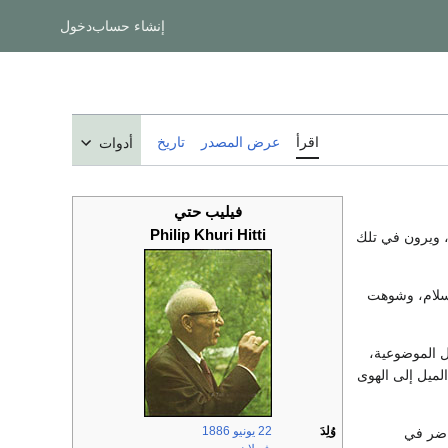
إنشاء حساب
دخول
اقرأ
عرض المصدر
تاريخ
أدوات
فيليب حتي
Philip Khuri Hitti
، ويرون في تلك
إسلام، وشوهت
ل الموضوعية،
لميل إلى الهوى
وُلِدَ
22 يونيو
1886
اضر في