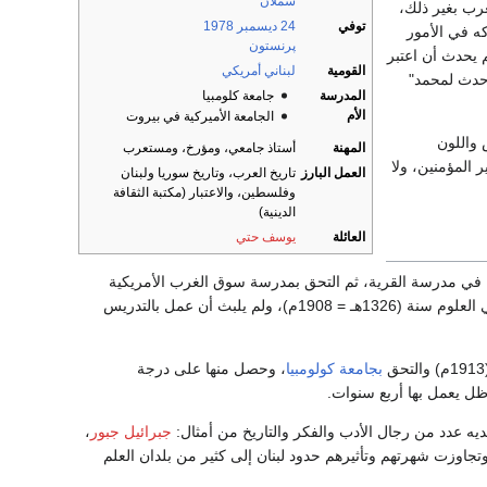
شملان
عرب بغير ذلك،
توفي
24 ديسمبر
1978
ه في الأمور
پرنستون
م يحدث أن اعتبر
القومية
لبناني
أمريكي
 حدث لمحمد"
المدرسة
جامعة كلومبيا
الأم
الجامعة الأميركية في بيروت
 واللون
المهنة
أستاذ جامعي، ومؤرخ، ومستعرب
ر المؤمنين، ولا
العمل البارز
تاريخ العرب، وتاريخ سوريا ولبنان
وفلسطين، والاعتبار (مكتبة الثقافة
الدينية)
العائلة
يوسف حتي
ية في مدرسة القرية، ثم التحق بمدرسة سوق الغرب الأمريكية
، وحصل منها على شهادة البكالوريوس في العلوم سنة (1326هـ = 1908م)، ولم يلبث أن عمل بالتدريس
بجامعة كولومبيا
، وحصل منها على درجة
ديه عدد من رجال الأدب والفكر والتاريخ من أمثال:
جبرائيل جبور
،
وتجاوزت شهرتهم وتأثيرهم حدود لبنان إلى كثير من بلدان العلم