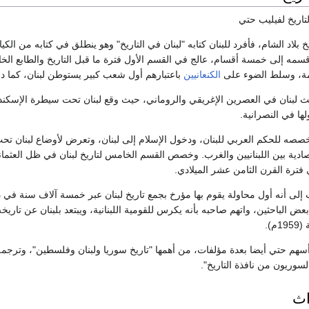
تاريخ لفيليب حتي
 الشام، فأفرد للبنان كتابه "لبنان في التاريخ" وهو ينطلق في كتابه من الكيان اللبناني الذي قام
قسمه إلى خمسة أقسام، عالج في القسم الأول فترة ما قبل التاريخ والطابع الخاص
يمة، وسلط الضوء على
الكنعانيين
باعتبارهم أول شعب كبير يستوطن لبنان، كما در
ث لبنان في العصرين الإغريقي والروماني، حيث وقع لبنان تحت سيطرة الإسكندر ا
ها في النصرانية.
 خصصه للحكم العربي للبنان، ودخول الإسلام إلى لبنان، وتعرض لأوضاع لبنان ت
صادية بين اللبنانيين والغرب. وخصص القسم الخامس لتاريخ لبنان في ظل العثمانيي
 فترة القرن الثامن عشر الميلادي.
اب إلى أنه أول محاولة يقوم بها مؤرخ بجمع تاريخ لبنان عبر خمسة آلاف سنة 
ض الباحثين، واتهم صاحبه بأنه يكرس للقومية اللبنانية، ويبتعد بلبنان عن تاريخ
).
 أسهم حتي أيضا بعدة مؤلفات، من أهمها "تاريخ سوريا ولبنان وفلسطين"، وترجم
اث