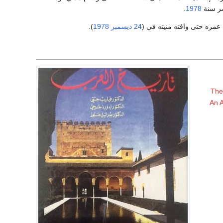
صر سنة
1978
.
ا عمره حتى وافته منيته في (
24 ديسمبر
1978
).
The 
An A