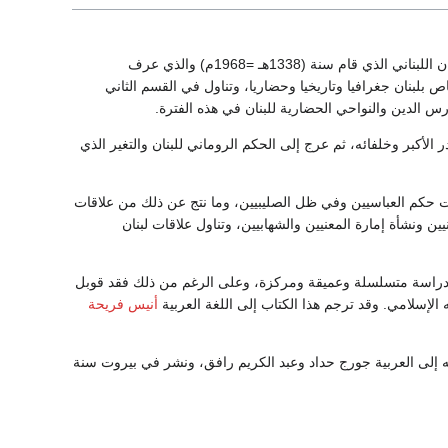
 سنة (1338هـ =1968م) والذي عرف
 بلبنان جغرافيا وتاريخيا وحضاريا، وتناول في القسم الثاني
س الدين والنواحي الحضارية للبنان في هذه الفترة.
لأكبر وخلفائه، ثم عرج إلى الحكم الروماني للبنان والتغير الذي
حت حكم العباسيين وفي ظل الصليبيين، وما نتج عن ذلك من علاقات
ن ونشأة إمارة المعنيين والشهابيين، وتناول علاقات لبنان
في دراسة متسلسلة وعميقة ومركزة، وعلى الرغم من ذلك فقد قوبل
ه الإسلامي. وقد ترجم هذا الكتاب إلى اللغة العربية
أنيس فريحة
ه إلى العربية جورج حداد وعبد الكريم رافق، ونشر في بيروت سنة