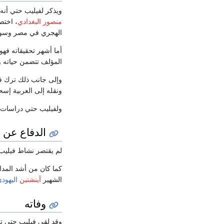
ويذكر لفيليب حتي أنه كان في 
منصور البغدادي
، اختص
الهجري في مصر وسوريا والع
أما أشهر تحقيقاته فهو 
المؤلف تتضمن حياته و
وإلى جانب ذلك ترك في
ونقله إلى العربية إسحاق موسى الحسين
ولفيليب حتي دراسات وأ
الدفاع عن 
لم يقتصر نشاط فيليب ح
كما كان من أشد المدا
الشهير
آينشتين
اليهود
وفاته
وقد لقي فيليب حتي تقد