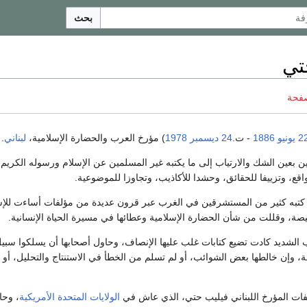
بحث
تي
صفحة
 يونيو
1886
- ت.
24 ديسمبر
1978
) مؤرخ العرب والحضارة الإسلامية،
لبناني
.
ن بعين الشك والارتياب إلى ما يكتبه غير المسلمين عن الإسلام ورسوله الكريم
لواقع، وتزييفا للحقائق، وحشدا للأكاذيب، وتجاوزا للموضوعية.
ما كتبه كثير من المستشرقين في الغرب عبر قرون عديدة من مؤلفات أساءت لل
صة، وقللت من شأن الحضارة الإسلامية وعطائها في مسيرة الحياة الإنسانية.
شديد كادت تضيع كتابات غلب عليها الإنصاف، وحاول أصحابها أن يسلكوا سبي
ة، وإن خالطها بعض الشوائب، أو لم تسلم من الخطأ في الاستنتاج والتحليل، أو ا
فات المؤرخ اللبناني فيليب حتي، الذي عاش في
الولايات المتحدة الأمريكية
، وح