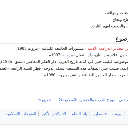
حطات ومواقف
فاح ونجاح
ن والحديث لفهم التاريخ
وضوع
ر
:
مصادر الدراسة الأدبية
- منشورات الجامعة اللبنانية - بيروت 1983.
خون أعلام من لبنان- دار النضال-
بيروت
-1997م.
وعية فيليب حتي في كتابه تاريخ العرب- دار الفكر المعاصر دمشق -1985م.
فيليب حتي انطفأت هذه الشمعة- مجلة الدوحة- قطر السنة الرابعة –العدد38-1399هـ=1979م.
عرب – دار الغندور للطباعة والنشر- بيروت 1986م.
 حتي.. مؤرخ العرب والحضارة الإسلامية
تصريح
بيروت
فلسطين
بلاد الشام
الإسكندر الأكبر
الفتوحات الإسلامية