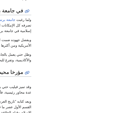
في جامعة 
ولما رغبت
جامعة برن
تصرفه كل الإمكانات ال
إسلامية في جامعة برن
الأمريكية ومن أكثرها 
وظل حتي يعمل بالجام
والأكاديمية، وتفرغ لل
مؤرخا محيط
وقد تميز فيليب حتي بأ
عدة محاور رئيسية، فأفر
ويعد كتابه "تاريخ ال
القسم الأول عصر ما قب
الإسلام وقيام الخلافة