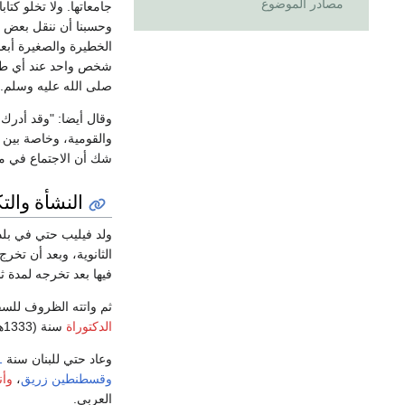
مصادر الموضوع
جامعاتها. ولا تخلو كت
وحسبنا أن ننقل بعض م
الخطيرة والصغيرة أبعد
شخص واحد عند أي طائف
صلى الله عليه وسلم.
وقال أيضا: "وقد أدرك 
والقومية، وخاصة بين أب
شك أن الاجتماع في م
النشأة والت
ولد فيليب حتي في بل
الثانوية، وبعد أن تخرج
فيها بعد تخرجه لمدة ث
ثم واتته الظروف للس
الدكتوراة
سنة (1333هـ=1915م) وتقديرا لنبوغه عينته الجامعة مدرسا في قسم الدراسات الشرقية، وظل يعمل بها أربع سنوات.
وعاد حتي للبنان سنة
1
وقسطنطين زريق
،
وأ
العربي.