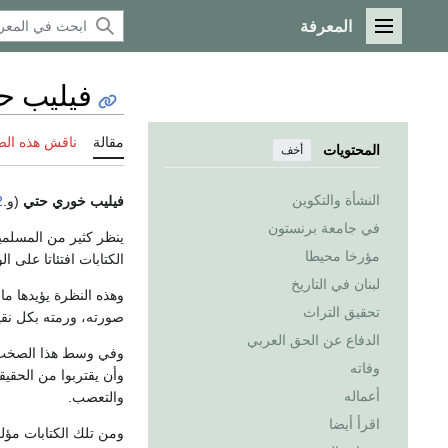
المعرفة
القائمة الرئيسية
فيليب ح
مقالة
ناقش هذه ال
المحتويات
أخف
النشأة والتكوين
فيليب خوري حتي
(و.
22
في جامعة برنستون
ينظر كثير من المسلمي
مؤرخا محيطا
الكتابات افتئاتا على ا
لبنان في التاريخ
وهذه النظرة يؤيدها 
تحقيق التراث
صورته، ورمته بكل نقي
الدفاع عن الحق العربي
وفي وسط هذا الصخب ال
وفاته
وأن يقتربوا من الحقيق
أعماله
والتعصب.
اقرأ أيضا
ومن تلك الكتابات مؤل