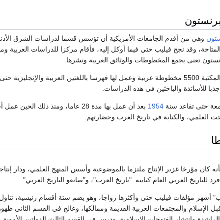
برنستون
ستون
وهي من أقدم الجامعات الأمريكية أن تؤسس قسما لدراسات الشرق الأد
متاحة، وقد نجح فيليب حتي فيما أوكل إليه، فأقام مركزا للدراسات العربية وما
ستون تعنى بجمع المخطوطات والوثائق العربية ونشرها.
وبفضل جهوده ضمت المكتبة 5500 مخطوطة عربية وعمل لها فهرسا باللغتين العربية وال
جذبا للأساتذة والباحثين في هذه الدراسات.
عة حتى تقاعد سنة
1954
بعد أن عمل بها مدة 28 عاما، ومنذ ذ
بحث العلمي، والكتابة في تاريخ العرب وحضارتهم.
ا
نه كان مؤرخا غزير الإنتاج ملتزما بالموضوعية وأسس المنهج العلمي، ودار إنتا
د للتاريخ العربي العام كتابيه: "تاريخ العرب"، و"صانعو التاريخ العربي".
عرب" أشهر مؤلفات فيليب حتي وأكثرها رواجا، وهو يضم ستة أقسام رئيسية، تناو
ل الإسلام والمجتمعات العربية القديمة وممالكها، وعالج في القسم الثاني ظهور
 الراشدة وانتشار الفتوحات الإسلامية. ودرس في القسم الثالث الدولتين الأموية