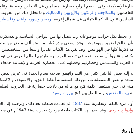
حضارة الإسلامية، وفي القسم الرابع حضارة المسلمين في الأندلس وصقلية. وتنا
الفاطميين
والسلاجقة
والزنكيين
والأيوبيين
والمماليك
وما تخلل ذلك من الحروب
السادس تناول الحكم العثماني في شمال إفريقيا
ومصر
وسوريا
ولبنان
وفلسطين
ن يحيط بكل جوانب موضوعاته وما يتصل بها من النواحي السياسية والعسكرية
ة وأن يعالجها بعمق وموضوعية. وقد استقى مادة كتابه من نحو ألف مصدر من مص
فة ذكرها كلها في الهوامش، وقد لقي هذا الكتاب تقديرا واسعا من المتخصصين 
ريكية، واعتبروا أن صاحبه نجح في تقديم العرب وحضارتهم للعالم الغربي في ثوب
ة العرب والمسلمين وحضارتهم وفضلهم على الحضارة الغربية والإنسانية جمعاء.
ه إليه بعض الباحثين كثيرا من النقد واتهموا صاحبه بعدم الحيدة في عرض بعض
خدام بعض المصطلحات، من ذلك استعماله ألفاظ: الغزو، والاستيلاء، والاكتسا
امية، في حين يستعمل كلمة فتح مع ما له من دلالات حضارية في الحروب الصليب
جة
بيت المقدس
، وتم للصليبيين فتح
بيروت
وصيدا
".
ول مرة باللغة الإنجليزية سنة
1937
، ثم تعددت طبعاته بعد ذلك، وترجمه إلى الع
وإدوارد جرجي
. وقد صدر لهذا الكتاب طبعة موجزة صدرت سنة 3
اريخ