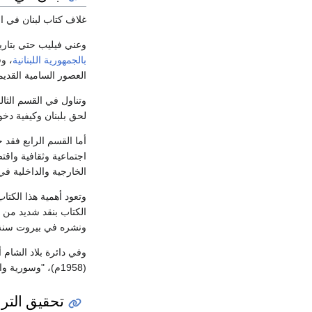
غلاف كتاب لبنان في ال
وعني فيليب حتي بتاريخ بلاد
بالجمهورية اللبنانية
، و
العصور السامية القد
وتناول في القسم الثال
لحق بلبنان وكيفية دخول
أما القسم الرابع فقد
اجتماعية وثقافية واقت
الخارجية والداخلية في
وتعود أهمية هذا الكت
الكتاب بنقد شديد من بع
ونشره في بيروت سنة (1959م
وفي دائرة بلاد الشام
(1958م)، "وسورية والسوريون من نافذة التاريخ".
تحقيق التر