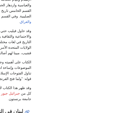
والعباسية وازدهار ال
القسم الخامس تاريخ 
الصليبية. وفي القسم 
والعراق
.
وقد حاول فيليب حتي أ
والاجتماعية والثقافي
التاريخ في لغات مختل
الولايات المتحدة الأم
قشيب، مبينا لهم أصال
الكتاب على أهميته وج
الموضوعات وإساءة است
تناول الفتوحات الإسل
قوله: "ولما فتح الفرن
وقد ظهر هذا الكتاب لأ
كل من
جبرائيل جبور
جامعة برنستون.
لبنان في الت