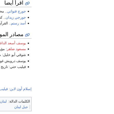
اقرأ أيضا
جورج قنواتي
.. م
جورجي زيدان
.. ك
أسد رستم
.. القرآ
مصادر الم
يوسف أسعد الداغ
مسعود ضاهر
: مؤر
شوقي أبو خليل: موض
يوسف درويش غوانمة: 
فيليب حتي: تاريخ ال
إسلام أون لاين: فيليب
الكلمات الدالة:
لبنان
جبل لبنان