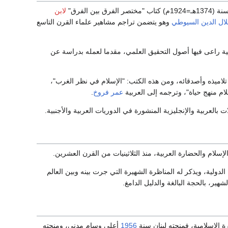
الفرق"
لابن
لال الدين السيوطي
وهو يتضمن تراجم مشاهير علماء القرن التاسع
134هـ=1930م) نشرة علمية راعى فيها أصول التحقيق العلمي، مقدما لعمله بدراسة عن
لاميذه وأصدقائه، ومن هذه الكتب: "الإسلام في نظر الغرب"،
عمر فروخ
.
العربية والإنجليزية المنشورة في الدوريات العربية والأجنبية.
لام والحضارة العربية، منذ الثلاثينيات من القرن العشرين.
ولية، ويذكر له المناظرة الشهيرة التي جرت بينه وبين العالم
ير، بالحجة البالغة والدليل الدامغ.
ة الإسلامية، فمنحته لبنان سنة
1956
أعلى وسام مدني، ومنحته