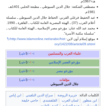
هـ=1967م.
مصطفى الشكعة: جلال الدين السيوطي ـ مطبعة الحلبي 1401هـ،
1981م.
عبد الحفيظ فرغلي القرني: الحفاظ جلال الدين السيوطي ـ سلسلة
أعلام العرب (37) ـ الهيئة المصرية العامة للكتاب ـ القاهرة ـ 1990.
محمد عبد الله عنان: مؤرخو مصر الإسلامية ـ الهيئة العامة للكتاب ـ
"سلسلة مكتبة الأسرة".
موقع إسلام أون لاين:
http://www.islamonline.net/arabic/hist
ory/1422/08/article09.shtml
علماء العرب والمسلمين
e
t
v
أظهر
مؤرخو العصر الإسلامي
e
t
v
أظهر
مؤرخو مصر
e
t
v
أظهر
مؤلفات
e
t
v
أظهر
جلال الدين السيوطي
الكلمات الدالة:
جزيرة الروضة
سراج الدين البلقيني
ابن إياس
ابن منظور
لسان العرب
القلقشندي
حاجي خليفة
المرزباني
جمع الجوامع
كشف الظنون