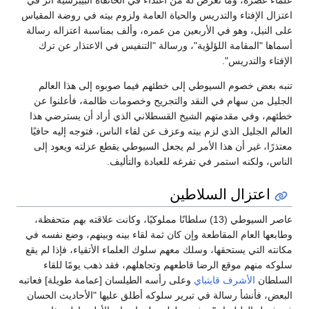
اعتزال الإفتاء والتدريس والحياة العامة ولزوم بيته في روضة المقياس
على النيل، وهو في الأربعين من عمره، وألف بمناسبة اعتزاله رسالة
أسماها "المقامة اللؤلؤية"، ورسالة "التنفيس في الاعتذار عن ترك
الإفتاء والتدريس".
تنبه بعض خصوم السيوطي إلى خطئهم فيما صوبوه إلى هذا العالم
الجليل من سهام في النقد والتجريح وخصومات ظالمة، فأعلنوا عن
خطئهم، وفي مقدمتهم الشيخ القسطلاني الذي أراد أن يسترضي هذا
العالم الجليل الذي لزم بيته وعزف عن لقاء الناس، فتوجه إليه حافيًا
معتذرًا، غير أن هذا الأمر لم يجعل السيوطي يقطع عزلته ويعود إلى
الناس، ولكنه استمر في تفرغه للعبادة والتأليف.
اعتزال السلاطين
عاصر السيوطي (13) سلطانًا مملوكيًا، وكانت علاقته بهم متحفظة،
وطابعها العام المقاطعة وإن كان ثمة لقاء بينه وبينهم، وضع نفسه في
مكانته التي يستحقها، وسلك معهم سلوك العلماء الأتقياء، فإذا لم يقع
سلوكه منهم موقع الرضا قاطعهم وتجاهلهم، فقد ذهب يومًا للقاء
السلطان
الأشرف قايتباي
وعلى رأسه الطيلسان [عمامة طويلة] فعاتبه
البعض، فأنشأ رسالة في تبرير سلوكه أطلق عليها "الأحاديث الحسان