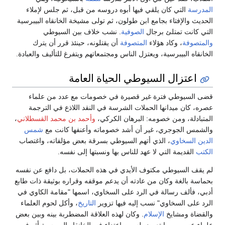
المدرسة
التي كان يلقي فيها أبوه دروسه من قبل، ثم جلس لإملاء
الحديث والإفتاء بجامع ابن طولون، ثم تولى مشيخة الخانقاه البيبرسية
التي كانت تمتلئ برجال
الصوفية
. نشب خلاف بين السيوطي
والمتصوفة
، وكاد هؤلاء
المتصوفة
أن يقتلونه، حينئذ قرر أن يترك
الخانقاه البيبرسية، ويعتزل الناس ومجتمعاتهم ويتفرغ للتأليف والعبادة.
اعتزال السيوطي الحياة العامة
قضى السيوطي فترة غير قصيرة في خصومات مع عدد من علماء
عصره، كان ميدانها الحملات الشرسة في النقد اللاذع في الترجمة
المتبادلة، ومن خصومه: البرهان الكركي،
وأحمد بن محمد القسطلاني
،
والشمس الجوجري، غير أن أشد خصوماته وأعنفها كانت مع
شمس
الدين السخاوي
، الذي أتهم السيوطي بسرقة بعض مؤلفاته، واغتصاب
الكتب
القديمة التي لا عهد للناس بها ونسبتها إلى نفسه.
لم يقف السيوطي مكتوف الأيدي في هذه الحملات، بل دافع عن نفسه
بحماسة بالغة وكان من عادته أن يدعم موقفه وقراره بوثيقة ذات طابع
أدبي، فألف رسالة في الرد على السخاوي، اسمها "مقامة الكاوي في
الرد على السخاوي" نسب إليه فيها تزوير
التاريخ
، وأكل لحوم العلماء
والقضاة ومشايخ
الإسلام
. وكان لهذه العلاقة المضطربة بينه وبين بعض
علماء عصره، وما تعرض له من اعتداء في الخانقاه البيبرسية أثر في