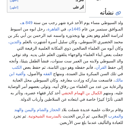
تأثر بـ
[اظهر]
أثر على
[اظهر]
نشأته
ولد السيوطي مساء يوم الأحد غرة شهر رجب من سنة
849 هـ
،
المـوافق سبتمبر من عام
1445م
، في
القاهرة
، رحل ابوه من اسيوط
لدراسة العلم وهو يعتز بها وبجذوره واسمه عبد الرحمن بن أبي بكر بن
محمد الخضيري الأسيوطي، وكان سليل أسرة أشتهرت بالعلم
والتدين،
وكان أبوه من العلماء الصالحين ذوي المكانة العلمية الرفيعة التي
جعلت بعض أبناء العلماء والوجهاء يتلقون العلم على يديه. وقد توفي
والد السيوطي ولابنه من العمر ست سنوات، فنشأ الطفل يتيمًا، وأتجه
إلى حفظ
القرآن
، فأتم حفظه وهو دون الثامنة، ثم حفظ بعض
الكتب
في تلك السن المبكرة مثل العمدة، ومنهاج
الفقه
والأصول،
وألفية ابن
مالك
، فاتسعت مداركه وزادت معارفه. وكان السيوطي محل العناية
والرعاية من عدد من العلماء من رفاق أبيه، وتولى بعضهم أمر الوصاية
عليه، ومنهم
الكمال بن الهمام الحنفي
أحد كبار فقهاء عصره، وتأثر به
الفتى تأثرًا كبيرًا خاصة في ابتعاده عن السلاطين وأرباب الدولة.
وقام برحلات علمية عديدة شملت بلاد
الحجاز
والشام
واليمن
والهند
والمغرب
الإسلامي. ثم دَّرس الحديث
بالمدرسة الشيخونية
. ثم تجرد
للعبادة والتأليف عندما بلغ سن الأربعين.