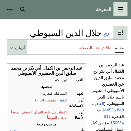
المعرفة
القائمة الرئيسية
بحث
أدوات
جلال الدين السيوطي
تبديل عرض جدول المحتويات
مقالة
ناقش هذه الصفحة
أدوات
عبد الرحمن بن
عبد الرحمن بن الكمال أبي بكر بن محمد
الكمال أبي بكر بن
سابق الدين الخضيري الأسيوطي
محمد سابق الدين
اللقب
ابن الكتب
خن الخضيري
شخصية
الأسيوطي
المشهور
العهد
المماليك البحرية
باسم
جلال الدين
أبرز
الفقه
،
التفسير
،
التاريخ
السيوطي
، (
القاهرة
الاهتمامات
849 هـ
/
1445
م-
أبرز
الإتقان في علوم القرآن
،
إسعاف المبطأ
القاهرة
911
الأعمال
برجال الموطأ
هـ
/
1505
م) من كبار
مناصب رفيعة
علماء المسلمين.