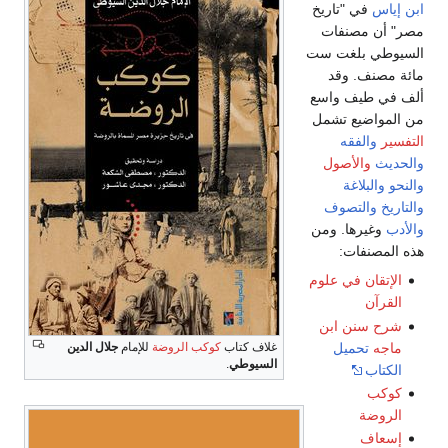
ابن إياس
في "تاريخ
مصر" أن مصنفات
السيوطي بلغت ست
مائة مصنف. وقد
ألف في طيف واسع
من المواضيع تشمل
التفسير
والفقه
والحديث
والأصول
والنحو
والبلاغة
والتاريخ
والتصوف
والأدب
وغيرها. ومن
هذه المصنفات:
الإتقان في علوم
القرآن
شرح سنن ابن
ماجه
تحميل
غلاف كتاب
كوكب الروضة
للإمام
جلال الدين
السيوطي
.
الكتاب
كوكب
الروضة
إسعاف