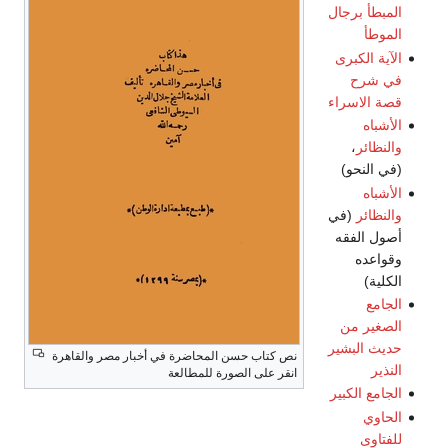
المبطأ برجال
الموطأ
الآية الكبرى
في شرح
قصة الاسراء
الأشباه
والنظائر
،
(في النحو)
الأشباه
والنظائر
(في
أصول الفقه
وقواعده
الكلية)
الجامع
الصغير من
حديث البشير
نص كتاب حسن المحاضرة في أخبار مصر والقاهرة
النذير
انقر على الصورة للمطالعة
الجامع الكبير
الحاوي
للفتاوى