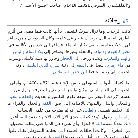
و"القلقشندي" المتوفي 821هـ، 1418م، صاحب "صبـح الأعشى".
رحلاته
كانت الرحلات وما تزال طريقًا للتعلم، إلا أنها كانت فيما مضى من ألزم
الطرق للعالم الذي يريد أن يتبحر في علمه، وكان السيوطي ممن سافر
في رحلات علمية ليلتقي بكبار العلماء، فسافر إلى عدد من الأقاليم في
مصر
كالفيوم
ودمياط
والمحلة وغيرها، وسافر إلى
بلاد الشام
واليمن
والهند
والمغرب
وتشاد ورحل إلى
الحجاز
وجاور بها سنة كاملة، وشرب
من
ماء زمزم
، ليصل في
الفقه
إلى رتبة
سراج الدين البلقيني
، وفي
الحديث إلى رتبة الحافظ
ابن حجر العسقلاني
.
لما أكتملت أدوات السيوطي جلس للإفتاء عام 871 هـ،1466م، وأملى
الحديث في العام التالي، وكان واسع العلم غزير المعرفة، يقول عن
نفسه: "رُزقت التبحر في سبعة علوم: التفسير والحديث
والفقه
والنحو
والمعاني والبيان والبديع"، بالإضافة إلى أصول
الفقه
والجدل، والقراءات
التي تعلمها بنفسه،
والطب
، غير أنه لم يقترب من علمي الحساب
والمنطق
. ويقول: "وقد كملت عندي الآن آلات الاجتهاد بحمد
الله
، أقول
ذلك تحدثًا بنعمة
الله
لا فخرًا، وأي شيء في الدنيا حتى يطلب تحصيلها
في الفخر؟!". وكانت الحلقات العلمية التي يعقدها السيوطي يقبل عليها
الطلاب، فقد عُيّن في أول الأمر مدرسًا
للفقه
بالشيخونية، وهي