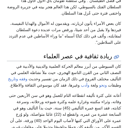
في فضل الطيلسان". وفي سلطنة طومان باي الأول حاول هذا
السلطان الفتك بالسيوطي، لكن هذا العالم هجر بيته في جزيرة الروضة
واختفى فترة حتى عُزل هذا السلطان.
كان بعض الأمراء يأتون لزيارته، ويقدمون له الأموال والهدايا النفيسة،
فيردها ولا يقبل من أحد شيئا، ورفض مرات عديدة دعوة السلطان
لمقابلته، وألف في ذلك كتابًا أسماه "ما وراء الأساطين في عدم التردد
على السلاطين".
ريادة ثقافية في عصر العلماء
كان السيوطي من أبرز معالم الحركة العلمية والدينية والأدبية في
النصف الثاني من القرن التاسع الهجري، حيث ملأ نشاطه العلمي في
التأليف مختلف الفروع في ذلك الزمان من تفسير وحديث
وفقه
وتاريخ
وطبقات
ونحو
ولغة
وأدب
وغيرها، فقد كان موسوعي الثقافة والاطلاع.
أعانه على كثرة تأليفه انقطاعه التام للعمل وهو في سن الأربعين حتى
وفاته، وثراء مكتبته وغزارة علمه وكثرة شيوخه ورحلاته، وسرعة
كتابته، فقد اتسع عمره التأليفي (45) سنة، حيث بدأ التأليف وهو في
السابعة عشرة من عمره، وانقطع له (22) عامًا متواصلة، ولو وُزع
عمره على الأوراق التي كتبها لأصاب اليوم الواحد (40) ورقة، على أن
القسم الأكبر من تأليفه كان جمعًا وتلخيصًا وتذييلا على مؤلفات غيره،