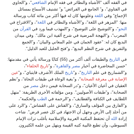
في الفقه ألف "الأشباه والنظائر في فقه الإمام
الشافعي
"، و"الحاوي
في الفتاوي"، و" الجامع في الفرائض" و" تشنيف الأسماع بمسائل
الإجماع" وفي
اللغة
وعلومها كان له فيها أكثر من مائة كتاب ورسالة
منها: "المزهر في اللغة"، و"الأشباه والنظائر في
اللغة
"، و"الاقتراح في
النحو
"، و"التوشيح على التوضيح"، و"المهذب فيما ورد في
القرآن
من
المعرب"، و"البهجة المرضية في شرح ألفية ابن مالك". وفي ميدان
البديع كان له: "عقود الجمان في علم المعاني والبيان"، و"الجمع
والتفريق في شرح النظم البديع"، و"فتح الجليل للعبد الذليل".
في
التاريخ
والطبقات ألف أكثر من (55) كتابًا ورسالة يأتي في مقدمتها:
"حسن المحاضرة في أخبار
مصر
والقاهرة
"، و"
تاريخ الخلفاء
"،
و"الشماريخ في علم
التاريخ
"، و"
تاريخ
الملك الأشرف قايتباي"، و"
عين
الإصابة في معرفة الصحابة
"، و"بغية الوعاة في طبقات النحاة"، و"نظم
العقيان في أعيان الأعيان"، و"در السحابة فيمن دخل
مصر
من
الصحابة"، و"طبقات الأصوليين". ومن مؤلفاته الأخرى الطريفة: "منهل
اللطايف في الكنافة والقطايف"، و"الرحمة في
الطب
والحكمة"،
و"الفارق بين المؤلف والسارق"، و"الفتاش على القشاش"، و"الرد على
من أخلد إلى الأرض وجهل أن الاجتهاد في كل عصر فرض". شاءت
إرادة
الله
أن تحتفظ المكتبة العربية والإسلامية بأغلب تراث الإمام
السيوطي، وأن تطبع غالبية كتبه القيمة وينهل من علمه الكثيرون.