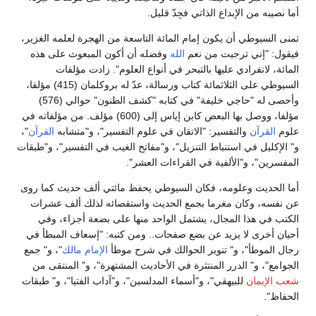
أما نصيبه من الإبداع الذاتي فجِدّ قليل.
تمنى السيوطي أن يكون إمام المائة التاسعة من الهجرة لعلمه الغزير،
فيقول: "إني ترجيت من نعم
الله
وفضله أن أكون المبعوث على هذه
المائة، لانفرادي عليها بالتبحر في أنواع العلوم". زادت مؤلفات
السيوطي على الثلاثمائة كتاب ورسالة، عدّ له بروكلمان (415) مؤلفا،
وأحصى له "حاجي خليفة" في كتابه "كشف الظنون" حوالي (576)
مؤلفا، ووصل بها البعض كابن إياس إلى (600) مؤلف. من مؤلفاته في
علوم
القرآن
والتفسير: "الاتقان في علوم التفسير"، و"متشابه
القرآن
"،
و" الإكليل في استنباط التنزيل"، و"مفاتح الغيب في التفسير"، و"طبقات
المفسرين"، و"الألفية في القراءات العشر".
أما الحديث وعلومه، فكان السيوطي يحفظ مائتي ألف حديث كما روى
عن نفسه، وكان مغرما بجمع الحديث واستقصائه لذلك ألف عشرات
الكتب في هذا المجال، يشتمل الواحد منها على بضعة أجزاء، وفي
أحيان أخرى لا يزيد عن بضع صفحات.. ومن كتبه: "إسعاف المبطأ في
رجال الموطأ"، و" تنوير الحوالك في شرح موطأ
الإمام مالك
"، و" جمع
الجوامع"، و" الدرر المنتثرة في الأحاديث المشتهرة"، و" المنتقى من
شعب الإيمان
للبيهقي"، و"أسماء المدلسين"، و"آداب الفتيا"، و" طبقات
الحفاظ".