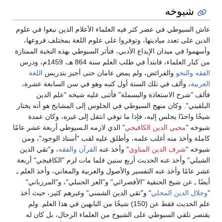
شيوخه
عاش السيوطي في عصر كثر فيه العلماء الأعلام الذين نبغوا في علوم
الدين على تعدد ميادينها، وتوفروا على علوم اللغة بمختلف فروعها،
وأسهموا في ميدان الإبداع الأدبي، فتأثر السيوطي بهذه النخبة الممتازة
من كبار العلماء، فابتدأ في طلب العلم سنة 864 هـ، 1459م، ودرس
الفقه
والنحو
والفرائض، ولم يمض عامان حتى أجيز بتدريس
اللغة
العربية
، وألف في تلك السنة أول كتبه وهو في سن السابعة عشرة،
فألف "شرح الاستعاذة والبسملة" فأثنى عليه شيخه "علم الدين
البلقيني". وكان منهج السيوطي في الجلوس إلى المشايخ هو أنه يختار
شيخًا واحدًا يجلس إليه، فإذا ما توفي انتقل إلى غيره، وكان عمدة
شيوخه "
محيي الدين الكافيجي
" الذي لازمه الـسيوطي أربعة عشر عامًا
كاملة وأخذ منه أغلب علمه، وأطلق عليه لقب "أستاذ الوجود"، ومن
شيوخه "
شرف الدين المناوي
" وأخذ عنه
القرآن
والفقه
، و"تقي الدين
الشبلي" وأخذ عنه الحديث أربع سنين فلما مات لزم "الكافيجي" أربعة
عشر عامًا وأخذ عنه التفسير والأصول والعربية والمعاني، وأخذ العلم ـ
أيضًا ـ عن شيخ الحنفية "الأفصرائي" و"العز الحنبلي"، و"المرزباني"
"
وجلال الدين المحلي
" و"تقي الدين الشمني" وغيرهم كثير، حيث أخذ
علم الحديث فقط عن (150) شيخًا من النابهين في هذا العلم. ولم
يقتصر تلقي السيوطي على الشيوخ من العلماء الرجال، بل كان له