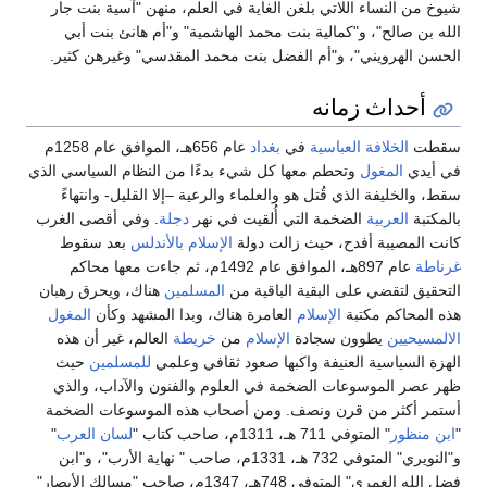
شيوخ من النساء اللاتي بلغن الغاية في العلم، منهن "آسية بنت جار
الله بن صالح"، و"كمالية بنت محمد الهاشمية" و"أم هانئ بنت أبي
الحسن الهرويني"، و"أم الفضل بنت محمد المقدسي" وغيرهن كثير.
أحداث زمانه
سقطت
الخلافة العباسية
في
بغداد
عام 656هـ، الموافق عام 1258م
في أيدي
المغول
وتحطم معها كل شيء بدءًا من النظام السياسي الذي
سقط، والخليفة الذي قُتل هو والعلماء والرعية –إلا القليل- وانتهاءً
بالمكتبة
العربية
الضخمة التي أُلقيت في نهر
دجلة
. وفي أقصى الغرب
كانت المصيبة أفدح، حيث زالت دولة
الإسلام
بالأندلس
بعد سقوط
غرناطة
عام 897هـ، الموافق عام 1492م، ثم جاءت معها محاكم
التحقيق لتقضي على البقية الباقية من
المسلمين
هناك، ويحرق رهبان
هذه المحاكم مكتبة
الإسلام
العامرة هناك، وبدا المشهد وكأن
المغول
الالمسيحيين
يطوون سجادة
الإسلام
من
خريطة
العالم، غير أن هذه
الهزة السياسية العنيفة واكبها صعود ثقافي وعلمي
للمسلمين
حيث
ظهر عصر الموسوعات الضخمة في العلوم والفنون والآداب، والذي
أستمر أكثر من قرن ونصف. ومن أصحاب هذه الموسوعات الضخمة
"
ابن منظور
" المتوفي 711 هـ، 1311م، صاحب كتاب "
لسان العرب
"
و"النويري" المتوفي 732 هـ، 1331م، صاحب " نهاية الأرب"، و"ابن
فضل الله العمري" المتوفي 748هـ، 1347م، صاحب "مسالك الأبصار"