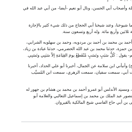
نابلة وأصحاب أبي الحسن، ونال أبو نعيم -أيضا- من أبي عبد الله في
ما شيوخنا، وعند شيخنا أبي الحجاج من ذلك شيء كثير بالإجازة
لاثين وأربع مائة. وله أربع وتسعون سنة.
ا أحمد بن محمد بن أحمد بن مردويه، وحمد بن سهلويه الشرابي،
بن حمزة، حدثنا محمد بن عبد الله الحضرمي، حدثنا عبادة بن زياد،
َبَبٍ ونَسَبٍ مُنْقَطِعُ يومَ القِيَامَةِ إلاّ سَبَبِي ونَسَبِي.
وأنبأني ابن سلامة عن الجمال، أخبرنا أبو علي الحداد، أخبرنا
معت أبي، سمعت سفيان، سمعت الزهري، سمعت ابن المُسيَّب
، ومسنِد الأندلس أبو عمرو أحمد بن محمد بن هشام بن جهور له
ور عبد الملك بن محمد بن إسماعيل الثعالبي والعلامة أبو
ن أبي حاج الفاسي شيخ المالكية بالقيروان.