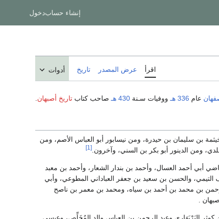
إنشاء حساب
دخول
اقرأ
عرض المصدر
تاريخ
أدوات
فهان
عام
336 هـ
ووفيات سـنة
430 هـ
صاحب كتاب
تاريخ أصبهان
.
خيثمة بن سليمان بن حيدرة، ومن نيسابور أبو العباس الأصم، ومن
[1]
ي، ومن الدينور أبو بكر بن السني، وآخرون.
ضي أبي أحمد العسال، وأحمد بن بندار الشعار، وأحمد بن معبد
ف التيمي، والحسن بن سعيد بن جعفر العباداني المطوعي، وأبي
لرحمن بن محمد بن أحمد بن سياه، ومحمد بن معمر بن ناصح
بهان .
ر البَرْبَهَاري وعبد الرحمن بن العباس والد المُخَلِّص، وعيسى