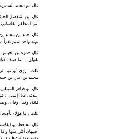
قال أبو محمد السمرقند
قال ابن المفضل الحافظ
أبي المظفر القاساني ع
قال أحمد بن محمد بن م
نوبة واحد منهم يقرأ م
قال حمزة بن العباس ال
يقولون : لما صنف كتاب
قلت : روى أبو عبد الر
محمد بن علي بن حبيش 
قال أبو طاهر السلفي 
إملائه، قال إنسان : م
فتنة، وقيل وقال، وصد
قلت : ما هؤلاء بأصحا
قال الحافظ أبو القاس
أصبهان أمَّر عليها وا
منهم مقتلة عظيمة، وكا