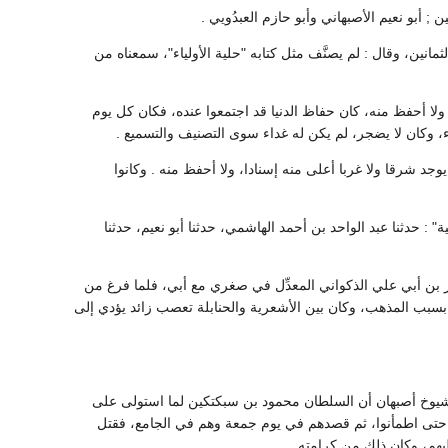
أبو نعيم الأصبهاني وأبو حازم العبدُويي .
نين، وقال : لم يصنَّف مثل كتابه "حلية الأولياء"، سمعناه من
لا أحفظ منه، كان حفاظ الدنيا قد اجتمعوا عنده، فكان كل يوم
زء، وكان لا يضجر، لم يكن له غداء سوى التصنيف والتسميع .
جد شرقا ولا غربا أعلى منه إسنادا، ولا أحفظ منه . وكانوا
حدثنا عبد الواحد بن أحمد الهاشمي، حدثنا أبو نعيم، حدثنا
 بن أبي علي الذكواني المعدِّل في صغري مع أبي، فلما فرغ من
 بسبب المذهب، وكان بين الأشعرية والحنابلة تعصب زائد يؤدي إلى
 شيوخ أصبهان أن السلطان محمود بن سبكتكين لما استولى على
آمنهم حتى اطمأنوا، ثم قصدهم في يوم جمعة وهم في الجامع، فقتل
يهم، وكان ذلك من كرامته .