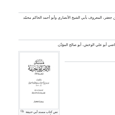
 بن جعفر، المعروف بأبي الشيخ الأنصاري وأبو أحمد الحاكم محمّد
لقاضي أبو علي الوخش، أبو صالح المؤذّن.
نص كتاب مسند أبي حنيفة