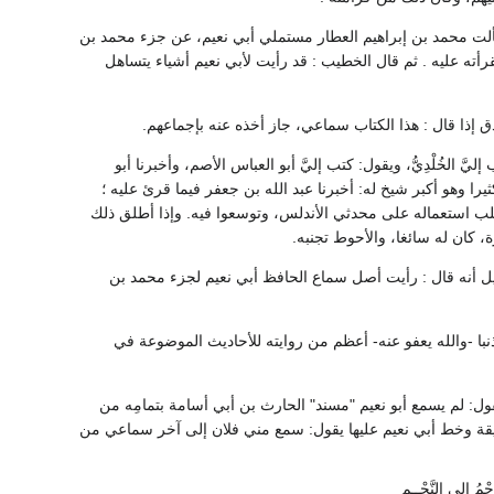
لت محمد بن إبراهيم العطار مستملي أبي نعيم، عن جزء محمد بن
ته عليه . ثم قال الخطيب : قد رأيت لأبي نعيم أشياء يتساهل
ق إذا قال : هذا الكتاب سماعي، جاز أخذه عنه بإجماعهم.
ّ الخُلْدِيُّ، ويقول: كتب إليَّ أبو العباس الأصم، وأخبرنا أبو
 وهو أكبر شيخ له: أخبرنا عبد الله بن جعفر فيما قرئ عليه ؛
غلب استعماله على محدثي الأندلس، وتوسعوا فيه. وإذا أطلق ذلك
، كان له سائغا، والأحوط تجنبه.
ل أنه قال : رأيت أصل سماع الحافظ أبي نعيم لجزء محمد بن
نبا -والله يعفو عنه- أعظم من روايته للأحاديث الموضوعة في
: لم يسمع أبو نعيم "مسند" الحارث بن أبي أسامة بتمامِه من
 عتيقة وخط أبي نعيم عليها يقول: سمع مني فلان إلى آخر سماعي من
جْمُ إلى النَّجْــمِ