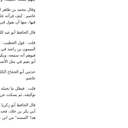
وقال محمد بن طاهر ا
عاصم : كيف قرأته على
فيها، منها أن يقول في ال
قال الحافظ أبو عبد ال
قلت : قول الخطيب : كان 
الميمون بن راشد في كت
فيوهم أنه سمعه، ويكو
أبو نعيم في مثل الأصم
حدثني أبو الحجاج الك
عاصم.
قلت : فبطل ما تخيله ا
تواليفه، ثم يسكت عن تَوْه
قال الحافظ أبو زكريا
أبي بكر بن خلاد، فحدث
هذا "المسند" من ابن خ