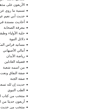
الأربعون على مذه
تسمية ما روي عن
حديث أبي نعيم ع
أحاديث مسندة في 
معرفة الصحابة
حلية الأولياء وطبق
دلائل النبوة
مسانيد فراس الم
أمالي الأصبهاني
رياضة الأبدان
فضيلة العادلين
من اسمه شعبة
صفة النفاق ونعت ا
صفة الجنة
حديث إن لله تسعة
الطب النبوي
منتخب من كتاب ا
أربعون حديثا من ا
منتخب من حديث ي