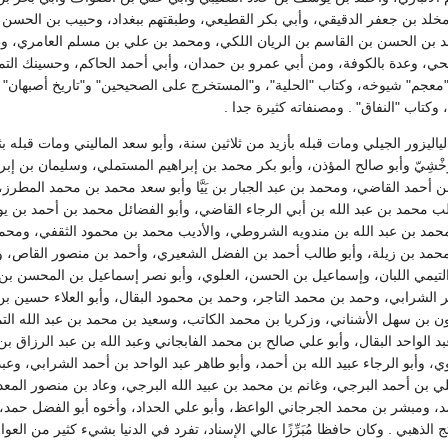
لد بن جعفر الدقيقي، وأبي بكر القطيعي، وطبقتهم ببغداد، وحبيب بن الحسن الق
 بن الحسن بن القاسم بن الريان اللكي، ومحمد بن علي بن مسلم العامري، وطبقت
لحي، وعدة بالكوفة، ومن أبي عمرو بن حمدان، وأبي أحمد الحاكم، وحسينك التمي
معجم" شيوخه، وكتاب "الحلية"، و"المستخرج على الصحيحين" و"تاريخ أصبهان" و"
وكتاب "النفاق" . ومصنفاته كثيرة جدا .
ياليزور الجيلي ومات قبله بأزيد من ثلاثين سنة، وأبو سعد الماليني ومات قبله ب
ُخْشِيّ وأبو صالح المؤذن، وأبو بكر محمد بن إبراهيم المستملي، وسليمان بن إ
ن أحمد القاضي، ومحمد بن عبد الجبار بن يَيَّا وأبو سعد محمد بن محمد المطر
غالب محمد بن عبد الله بن أبي الرجاء القاضي، وأبو الفضائل محمد بن أحمد بن
حمد بن عبد الله بن مندويه الشروطي، والأديب محمد بن محمود الثقفي، ومحم
د بن زيلة، وأبو طالب أحمد بن الفضل الشعيري، وأحمد بن منصور القاص، وأبو
التيمي اللبان، وإسماعيل بن الحسن، العلوي، وأبو نصر إسماعيل بن المحسن بن 
ر الشرابي، وحمد بن محمد التاجر، وحمد بن محمود البقال، وأبو العلاء حسين بن
النون بن سهل الأشناني، وزكريا بن محمد الكاتب، وسعيد بن محمد بن عبد الله 
 الواحد البقال، وأبو علي صالح بن محمد الفابجاني وعبد الله بن عبد الرزاق بن ر
ي، وأبو الرجاء عبيد الله بن أحمد، وأبو طاهر عبد الواحد بن أحمد الشرابي، وعبد
لي بن أحمد البرجي، وغانم بن محمد بن عبيد الله البرجي، وعاد بن منصور المع
 ومبشر بن محمد الجرجاني الواعظ، وأبو علي الحداد، وأخوه أبو الفضل حمد، 
لذهبي . وكان حافظا مُبَرِّزًا عالي الإسناد، تفرد في الدنيا بشيء كثير من العوالي