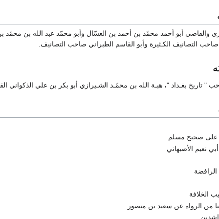
نباري والقاضي أبو أحمد محمّد بن أحمد بن العسّال وأبو محمّد عبد الله بن محمّد
 صاحب التصانيف الكـثيرة وأبو القاسم الطبراني صاحب التصانيف.
ه
ب " تاريخ بغـداد "، هبـة الله بن محمّـد الشـيرازي أبو بكر بن علي الذكواني ا
 على صحيح مسلم
ي نعيم الأصبهاني
 الرافضة
يب الخلافة
ينا من الرواه عن سعيد بن منصور
راشدين