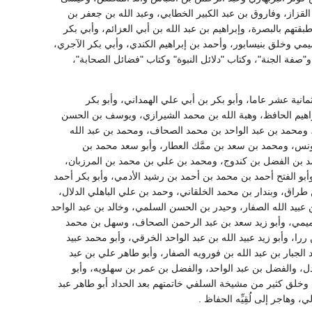
زاز، وفاروق بن عبد الكبير الخطابي، وعبد الله بن جعفر بن
هم بالبصرة، وإبراهيم بن عبد الله بن أبي العزائم، وأبي بكر
مي وخلق بنيسابور، وأحمد بن إبراهيم الكندي، وأبي بكر الآجري،
صفة الجنة"، وكتاب "دلائل النبوة" وكتاب "فضائل الصحابة"،
ثمانية عشر عاما، وأبو بكر بن أبي علي الهمداني، وأبو بكر
براهيم الحافظ، وهبة الله بن محمد الشيرازي، ويوسف بن الحسن
ز، ومحمد بن عبد الواحد بن محمد الصحاف، ومحمد بن عبد الله
 يونس، ومحمد بن سعد بن ممَّك العطار، وأبو سعد محمد بن
د بن الفضل بن كندوج، ومحمد بن علي بن محمد بن المرزبان،
 الفتح أحمد بن محمد بن أحمد بن رشيد الأدمي، وأبو بكر أحمد
طراق، وبندار بن محمد الخلقاني، وحمد بن علي الباهلي الدلال،
 عبيد الله الصفار، وحيدر بن الحسن السلمي، وخالد بن عبد الواحد
التميمي، وأبو زيد سعد بن عبد الرحمن الصحاف، وسهل بن محمد
را، وأبو زيد عبيد الله بن عبد الواحد الخرقي، وأبو محمد عبيد
 الجبار بن عبد الله بن فورويه الصفار، وأبو طاهر علي بن عبد
دل، والفضل بن عبد الواحد، والفضل بن عمر بن سهلويه، وأبو
وخلق كثير من مشيخة السلفي خاتمتهم بعد الحداد أبو طاهر عبد
، وهاجر إلى لُقِيِّه الحفاظ .