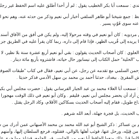
ي : سمعت أبا بكر الخطيب يقول : لم أر أحدا أطلق عليه اسم الحفظ غير رجلين ; 
 : جمع شيخنا أبو طاهر السلفي أخبار أبي نعيم وذكر من حدثه عنه، وهم نحو الثما
نه سوى فَوْتٍ يسير .
ردويه : كان أبو نعيم في وقته مرحولا إليه، ولم يكن في أفق من الآفاق أسند و
ا يريده إلى قُريب الظهر، فإذا قام إلى داره، ربما كان يقرأ عليه في الطريق ج
علوي : كان أصحاب الحديث يقولون : بقي أبو نعيم أربع عشرة سنة بلا نظير، لا يو
 "الحلية" حمل الكتاب إلى نيسابور حال حياته، فاشتروه بأربع مائة دينار .
حمن السلمي مع تقدمه عن رجل، عن أبي نعيم، فقال في كتاب "طبقات الصوفية" : 
المقرئ . ببغداد، حدثنا أحمد بن محمد بن سهل الأدمي فذكر حديثا .
: سمعت أبا العلاء محمد بن عبد الجبار الفرساني يقول : حضرت مجلس أبي بكر
َن أراد أن يحضر مجلس أبي نعيم، فليقم . وكان أبو نعيم في ذلك الوقت مهجورا
اع طويل، فقام إليه أصحاب الحديث بسكاكين الأقلام، وكاد الرجل يقتل .
ب الحديث، بل فجرة جهلة، أبعد الله شرهم .
م بن عساكر : ذكر الشيخ أبو عبد الله محمد بن محمد الأصبهاني عمن أدرك من
ليا من قِبَلِه، ورحل عنها، فوثب أهلها بالوالي، فقتلوه، فرجع السلطان إليها، و
نوا قبل ذلك منعوا الحافظ أبا نعيم من الجلوس في الجامع، فسَلِمَ مما جرى عل