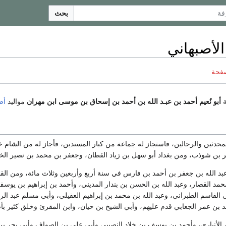
بحث
 الأصبهاني
صفحة
ة
أبو نُعيم أحمد بن عبـد الله بن أحمد بن إسحاق بن موسى ابن مهران
مواليد
أص
لمحدثين والرحالين، فاستجاز له جماعة من كبار المسندين، فأجاز له من الشام 
 بن شوذب، ومن بغداد أبو سهل بن زياد القطان، وجعفر بن محمد بن نصير الخلد
 الله بن جعفر بن أحمد بن فارس في سنة أربع وأربعين وثلاث مائة، ومن القا
مد القصار، وعبد الله بن الحسن بن بندار المديني، وأحمد بن إبراهيم بن يوس
القاسم الطبراني، وعبد الله بن محمد بن إبراهيم العقيلي، وأبي مسلم عبد ا
 بن عمر الجعابي قدم عليهم، وأبي الشيخ بن حيان، وابن المقرئ وخلق كثير بأص
 الأنباري، وأحمد بن يوسف بن خلاد النصيبي وأبي علي بن الصواف وأبي بحر بن كوث