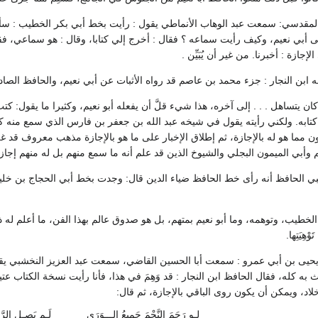
لمقدسي: سمعت عبد الوهاب الأنماطي يقول : رأيت بخط أبي بكر الخطيب : سأ
 أبي نعيم، وكيف رأيت سماعه ؟ فقال : أخرج إلي كتابا، وقال : هو سماعي، فقرأ
إجازة : أخبرنا. من غير أن يُبَيِّن .
له ابن النجار : جزء محمد بن عاصم قد رواه الأثبات عن أبي نعيم، والحافظ الصاد
يتساهل . . . إلى آخره، هذا شيء قلَّ أن يفعله أبو نعيم، وكثيرا ما يقول: كتب إليَ
ابه. ولكني رأيته يقول في شيخه عبد الله بن جعفر بن فارس الذي سمع منه كثيرا
ن مما هو له بالإجازة، ثم إطلاق الإخبار على ما هو بالإجازة مذهب معروف قد 
 وأبي الميمون البجلي والشيوخ الذين قد علم أنه ما سمع منهم بل له منهم إجازة
لبي الحافظ أنه رأى خط الحافظ ضياء الدين قال: وجدت بخط أبي الحجاج بن خلي
لخطيب، وتوهمه، وما أبو نعيم بمتهم، بل هو صدوق عالم بهذا الفن، ما أعلم له ذ
ِيَتِها.
 يحيى بن أبي عمرو : سمعت أبا الحسين القاضي، سمعت عبد العزيز النخشبي يقول
 به كله، فقال الحافظ ابن النجار : قد وَهِمَ في هذا، فأنا رأيت نسخة الكتاب
لاد، ويمكن أن يكون روى الباقي بالإجازة، ثم قال:
لـو رَجَمَ النَّجْمَ جَمِيعُ الـــوَرَى
لَـم يَصِـل الرَّ