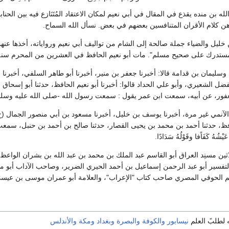
لله بن منده يقذع في المقال في أبي نعيم لمكان الاعتقاد المُتَنَازع فيه بين الح
ن كلام الأقران المتنافسين بعضهم في بعض. نسأل الله السماح.
خليل والضياء جملة صالحة إلى الشام من تواليف أبي نعيم ورواياته، أخذها عنه
"المستدرك على صحيح مسلم". مات أبو نعيم الحافظ في العشرين من المحرم سنة ث
وسليمان بن قدامة قالا: أخبرنا جعفر بن منير، أخبرنا أبو طاهر السلفي، أخبرن
ضل الشعيري، وأبو علي الحداد قالوا: أخبرنا أبو نعيم الحافظ، حدثنا أبو إسحاق 
ر، عن أبيه، سمعت ابن عمر يقول : سمعت رسول الله -صلى الله عليه وسلم- يقول : كُلُّ س
لآنمي غير مرة، أخبرنا يوسف بن خليل، أخبرنا مسعود بن أبي منصور الجمال (ح) 
افظ، حدثنا أحمد بن محمد بن يحيى القصار، حدثنا صالح بن أحمد بن حنبل، س
هُ كَفَاًفا وقَوْلُهُ سَدَادًا.
ين مسنِد العراق أبو القاسم عبد الملك بن محمد بن عبد الله بن بشران الواعظ
لتفسير أبو عبد الرحمن إسماعيل بن أحمد الحيري الضرير، وصاحب الآداب أبو منص
 الحوفي المصري صاحب كتاب "الإعراب"، والعلامة أبو عمران موسى بن عيسى ب
ه لطلبً العلم
نيسابور
والكوفة
والبصرة
وبغداد
ومكة
والأندلس