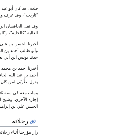
قلت : قد كان أبو عبد ا
"تاريخه"، وقد عرف وه
وقد نقل الحافظان ابن 
العالية "كالحلية"، و
أخبرنا الحسن بن علي 
وأبو طالب أحمد بن الف
حدثنا يونس ابن أبي يعفو
أخبرنا أحمد بن محمد ا
أحمد بن عبد الله الح
يقول: طُوبَى لمن كان عَيْشُ
ومات معه في سنة ثلاث
إجازة الآجري، وشيخ ا
الحسن علي بن إبراهيم
رحلاته
زار مؤرخنا أثناء رحلات