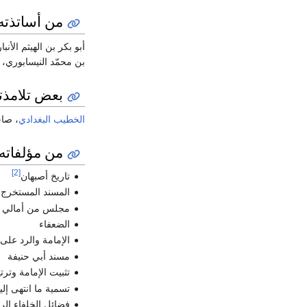
من أساتذته
أبو بكر بن الهيثم الأ
بن محمّد النيسابوري،
بعض تلامذت
الخطيب البغدادي
، صاح
من مؤلفاته
[2]
تاريخ أصبهان
المسند المستخرج
مجلس من أمالي أب
الضعفاء
الإمامة والرد على
مسند أبي حنيفة
تثبيت الإمامة وترت
تسمية ما انتهى إل
فضائل الخلفاء ال