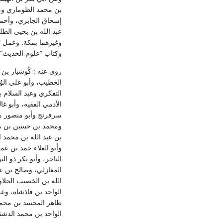
بن محمد الطوماري ومخ
إسحاق الجابري، وأحمد
عبد الله بن يحيى الط
وغيرهما بمكة. وعمل "
وكتاب "علوم الحديث"، 
روى عنه : كُوشيار بن ل
الخطيب، وأبو علي الو
التفكري وعبد السلام ب
الأدمي الفقيه، وأبو 
سرفرتج وأبو منصور م
ومحمد بن حسين بن محم
بن عبد الله بن محمد 
وأبو العلاء حمد بن عم
التاجر، وأبو بكر ذو 
المغازلي، وصالح بن عبد
الله بن الخصيب الحلاو
الواحد بن فاذشاه، وع
طاهر المحسد بن محمد،
الواحد بن محمد الدشتج ا