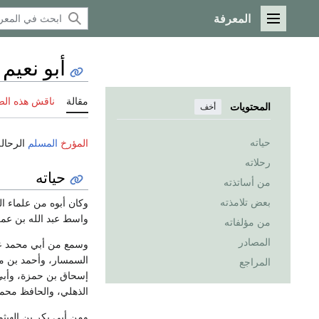
المعرفة
القائمة الرئيسية
أبو نعيم
مقالة
ناقش هذه ال
المحتويات
أخف
حياته
المؤرخ
المسلم
الرحال
رحلاته
حياته
من أساتذته
بعض تلامذته
وكان أبوه من علماء ا
واسط عبد الله بن عمر
من مؤلفاته
المصادر
وسمع من أبي محمد عبد
السمسار، وأحمد بن مح
المراجع
إسحاق بن حمزة، وأبي 
الذهلي، والحافظ محمد
ومن أبي بكر بن الهيثم