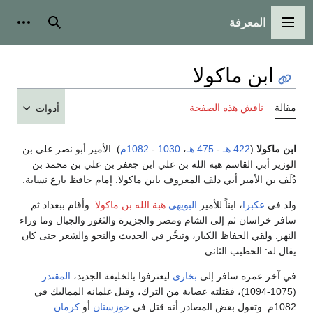
المعرفة
القائمة الرئيسية
بحث
أدوات
ابن ماكولا
مقالة
ناقش هذه الصفحة
أدوات
ابن ماكولا
(
422 هـ
-
475 هـ
،
1030
-
1082م
). الأمير أبو نصر علي بن
الوزير أبي القاسم هبة الله بن علي ابن جعفر بن علي بن محمد بن
دُلَف بن الأمير أبي دلف المعروف بابن ماكولا. إمام حافظ بارع نسابة.
ولد في
عكبرا
، ابناً للأمير
البويهي
هبة الله بن ماكولا
. وأقام ببغداد ثم
سافر خراسان ثم إلى الشام ومصر والجزيرة والثغور والجبال وما وراء
النهر. ولقي الحفاظ الكبار، وتبحَّر في الحديث والنحو والشعر حتى كان
يقال له: الخطيب الثاني.
في آخر عمره سافر إلى
بخارى
ليعترفوا بالخليفة الجديد،
المقتدر
(1075-1094)، فقتلته عصابة من الترك، وقيل غلمانه المماليك في
1082م. وتقول بعض المصادر أنه قتل في
خوزستان
أو
كرمان
.