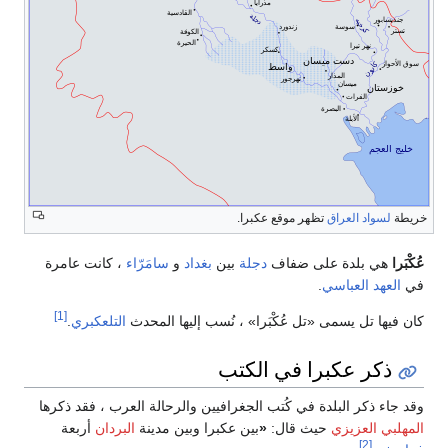
خريطة
لسواد العراق
تظهر موقع عكبرا.
عُكْبَرا
هي بلدة على ضفاف
دجلة
بين
بغداد
و
سامَرّاء
، كانت عامرة
في
العهد العباسي
.
[1]
كان فيها تل يسمى «تل عُكْبَرا» ، نُسب إليها المحدث
التلعكبري
.
ذكر عكبرا في الكتب
وقد جاء ذكر البلدة في كُتب الجغرافيين والرحالة العرب ، فقد ذكرها
المهلبي العزيزي
حيث قال:
«
بين عكبرا وبين مدينة
البردان
أربعة
[2]