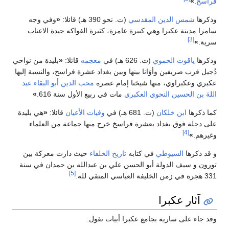
فراسخ
.
»
وذكرها
شمس الدين المقدسي
(ت. نحو 390 هـ) قائلا:
«
وفي وجه
سامرا مدينة عكبرا وهي كبيرة عامرة، كثيرة الفواكه جيدة الاعناب
[3]
سرية.
»
وذكرها
ياقوت الحموي
(ت. 626 هـ) في
معجمه
قائلا:
«
بليدة من نواحي
دُجيل قرب صريفين وأوَانا بينها وبين بغداد عشرة فراسخ، والنسبة إليها
عكبري وعكبراوي، منها شيخنا إمام عصره
محب الدين أبو البقاء عبد
اللهَ بن الحسين النحوي العكبري
مات في ربيع الأول سنة 616.
»
كما ذكرها
ابن خلكان
(ت. 681 هـ) في
وفيات الأعيان
قائلا:
«
هي بليدة
على دجلة فوق بغداد بعشرة فراسخ خرج منها جماعة من العلماء
[4]
وغيرهم.
»
و قد ذكرها
السيوطي
في كتابه
تاريخ الخلفاء
حيث دارت معركة بين
تورون و سيف الدولة أبو الحسن علي بن عبدالله بن حمدان في سنة
[5]
331 هجرة في زمن الخليفة العباسي المتقي لله.
آثار عكبرا
وقد جاء على سارية بجامع عكبرا أبيات تقول: