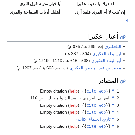
لله درك يا مدينة عكبرا
أيا خيار مدينة فوق الثرى
إن كنت لا أم القرى فلقد أرى
أهليك أرباب السماحة والقرى
[6]
أعيان عكبرا
التلعكبري
(ت. 385 هـ / 995 م)
ابن بطة العكبري
(304 - 387 هـ)
أبو البقاء العكبري
(538 - 616 هـ / 1143 - 1219 م)
محمد بن عبد الرحمن العكبري
(ت. بعد 665 هـ / بعد 1267 م)
المصادر
Empty citation (
help
)
:
}}
cite web
{{
^
^
المهلبي العزيزي ، المسالك والممالك ، ص 116
Empty citation (
help
)
:
}}
cite web
{{
^
Empty citation (
help
)
:
}}
cite web
{{
^
^
تاريخ الخلفاء (كتاب)
Empty citation (
help
)
:
}}
cite web
{{
^