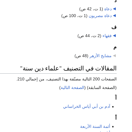
د
دعاة
‏
(1 ت، 42 ص)
دعاة مصريون
‏
(1 ت، 100 ص)
ف
فقهاء
‏
(2 ت، 44 ص)
م
مشايخ الأزهر
‏
(48 ص)
المقالات في التصنيف "علماء دين سنة"
الصفحات 200 التالية مصنّفة بهذا التصنيف، من إجمالي 210.
(الصفحة السابقة) (
الصفحة التالية
)
آ
آدم بن أبي أياس الخراساني
أ
أئمة السنة الأربعة