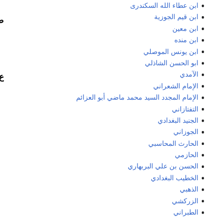
ابن عطاء الله السكندرى
ابن قيم الجوزية
ص
ابن معين
ابن منده
ابن يونس الموصلي
ابو الحسن الشاذلي
الآمدي
ع
الإمام الشعراني
الإمام المجدد السيد محمد ماضي أبو العزائم
التفتازاني
الجنيد البغدادي
الجوزاني
الحارث المحاسبي
الحازمي
الحسن بن علي البربهاري
الخطيب البغدادي
الذهبي
الزركشي
الطبراني