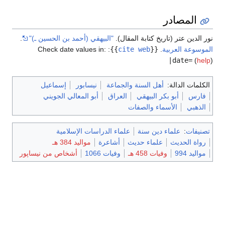
المصادر
نور الدين عتر (تاريخ كتابة المقال).
"البيهقي (أحمد بن الحسين ـ)"
.
الموسوعة العربية
.
{{
cite web
}}
:
Check date values in:
|date=
(
help
)
الكلمات الدالة:
أهل السنة والجماعة
نيسابور
إسماعيل
فارس
أبو بكر البيهقي
العراق
أبو المعالي الجويني
الذهبي
الأسماء والصفات
تصنيفات
:
علماء دين سنة
علماء الدراسات الإسلامية
رواة الحديث
علماء حديث
أشاعرة
مواليد 384 هـ
مواليد 994
وفيات 458 هـ
وفيات 1066
أشخاص من نيساپور