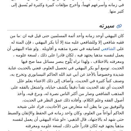
في زمانه وأسرعهم فهماً، وأخرج مؤلفات كبيرة وكثيرة لم يُسبق إلى
كثير منها.
سيرته
كان البيهقي أوحد زمانه وأحد أئمة المسلمين حتى قيل فيه ان :ما من
فقيه شافعي إلا وللشافعي عليه منة إلا أبا بكر البيهقي ، فإن المنة له
على
الشافعي
لتصانيفه في نصرة مذهبه و أقاويله . ولو شاء البيهقي أن
يعمل لنفسه مذهبا يجتهد فيه ، لكان قادرا على ذلك ، لسعة علومه ،
ومعرفته بالاختلاف ، ولهذا تراه يُلَّوح بنصر مسائل مما صح فيها
الحديث. توسع أبو بكر البيهقي في تحصيل العلوم، فعني بالحديث عناية
شديدة وخصوصاً بالأخذ عن أبي عبد الله الحاكم النيسابوري وتخرج به،
وصنف كتباً كثيرة في الحديث، وأضاف إلى ذلك الاعتناء بعلم علل
الحديث أي نقد الحديث نقداً دقيقاً يكشف خباياه، واشتغل بالفقه على
المذهب الشافعي وصار من أكثر الناس نصرة له، وبرع فيه، وأخذ
أصول الفقه وعلم الكلام، وأفاده ذلك عمق النظر في الحديث،
والتوفيق بين ما يظن أنه متعارض من الأحاديث، فزاد على شيخه
الحاكم أنواعاً من العلوم، وكان واحد زمانه في الحفظ والإتقان والضبط
حتى شهد له بالاجتهاد، قال الذهبي: «لو شاء البيهقي أن يعمل لنفسه
مذهباً يجتهد فيه لكان قادراً على ذلك، لسعة علومه ومعرفته