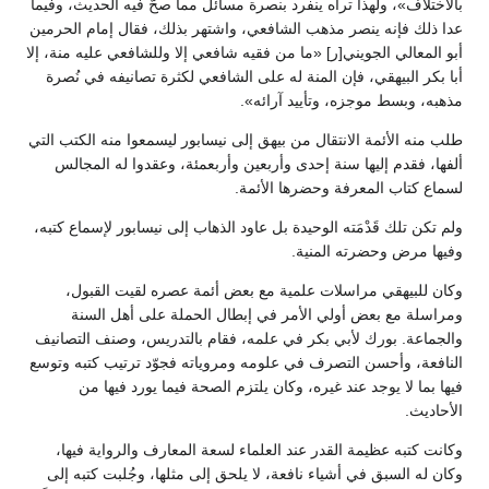
بالاختلاف»، ولهذا تراه ينفرد بنصرة مسائل مما صحّ فيه الحديث، وفيما
عدا ذلك فإنه ينصر مذهب الشافعي، واشتهر بذلك، فقال إمام الحرمين
أبو المعالي الجويني[ر] «ما من فقيه شافعي إلا وللشافعي عليه منة، إلا
أبا بكر البيهقي، فإن المنة له على الشافعي لكثرة تصانيفه في نُصرة
مذهبه، وبسط موجزه، وتأييد آرائه».
طلب منه الأئمة الانتقال من بيهق إلى نيسابور ليسمعوا منه الكتب التي
ألفها، فقدم إليها سنة إحدى وأربعين وأربعمئة، وعقدوا له المجالس
لسماع كتاب المعرفة وحضرها الأئمة.
ولم تكن تلك قَدْمَته الوحيدة بل عاود الذهاب إلى نيسابور لإسماع كتبه،
وفيها مرض وحضرته المنية.
وكان للبيهقي مراسلات علمية مع بعض أئمة عصره لقيت القبول،
ومراسلة مع بعض أولي الأمر في إبطال الحملة على أهل السنة
والجماعة. بورك لأبي بكر في علمه، فقام بالتدريس، وصنف التصانيف
النافعة، وأحسن التصرف في علومه ومروياته فجوّد ترتيب كتبه وتوسع
فيها بما لا يوجد عند غيره، وكان يلتزم الصحة فيما يورد فيها من
الأحاديث.
وكانت كتبه عظيمة القدر عند العلماء لسعة المعارف والرواية فيها،
وكان له السبق في أشياء نافعة، لا يلحق إلى مثلها، وجُلبت كتبه إلى