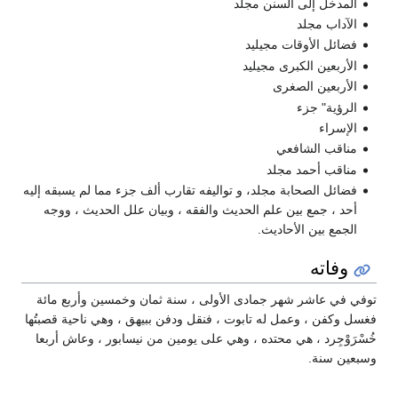
المدخل إلى السنن مجلد
الآداب مجلد
فضائل الأوقات مجيليد
الأربعين الكبرى مجيليد
الأربعين الصغرى
الرؤية" جزء
الإسراء
مناقب الشافعي
مناقب أحمد مجلد
فضائل الصحابة مجلد، و تواليفه تقارب ألف جزء مما لم يسبقه إليه
أحد ، جمع بين علم الحديث والفقه ، وبيان علل الحديث ، ووجه
الجمع بين الأحاديث.
وفاته
توفي في عاشر شهر جمادى الأولى ، سنة ثمان وخمسين وأربع مائة
فغسل وكفن ، وعمل له تابوت ، فنقل ودفن ببيهق ، وهي ناحية قصبتُها
خُسْرَوْجِرد ، هي محتده ، وهي على يومين من نيسابور ، وعاش أربعا
وسبعين سنة.