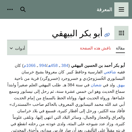
المعرفة
القائمة الرئيسية
بحث
أدوات
أبو بكر البيهقي
تبديل عرض جدول المحتويات
مقالة
ناقش هذه الصفحة
أدوات
أبو بكر أحمد بن الحسين البيهقي
(
384
ـ
458هـ
/
994
ـ
1066م
) كان
فقيه
شافعي
الفارسية وحافظ كبير. كان معروفا بشيخ خرسان
النيسابوري الخُسرَوجرْدي و خسروجرد (خسروگرد) قرية من ناحية
بيهق
. ولد في
شعبان
في سنة 384 هـ. طلب البيهقي العلم صغيراً وابتدأ
سماع الحديث وهو ابن خمس عشرة سنة، ثم رحل إلى نيسابور وسمع
علماءها، ورواة الحديث فيها، وواتاه الحظ بالسماع من إمام الحديث
أبي عبد الله محمد النيسابوري المعروف بالحاكم صاحب «المستدرك»
فأفاد منه الكثير، ورحل إلى أقطار كثيرة، فسمع في بلاد خراسان
والعراق والحجاز والجبال، وسائر البلاد التي انتهى إليها، وتلقى علوماً
كثيرة، وزاد عدد شيوخه على المئة، ولدى عودته من رحلته انقطع في
قريته مقبلاً على التأليف، بعد أن صار فارس ميدانه، وأحذق المحدثين