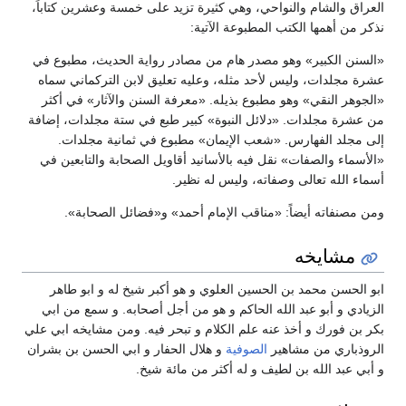
العراق والشام والنواحي، وهي كثيرة تزيد على خمسة وعشرين كتاباً،
نذكر من أهمها الكتب المطبوعة الآتية:
«السنن الكبير» وهو مصدر هام من مصادر رواية الحديث، مطبوع في
عشرة مجلدات، وليس لأحد مثله، وعليه تعليق لابن التركماني سماه
«الجوهر النقي» وهو مطبوع بذيله. «معرفة السنن والآثار» في أكثر
من عشرة مجلدات. «دلائل النبوة» كبير طبع في ستة مجلدات، إضافة
إلى مجلد الفهارس. «شعب الإيمان» مطبوع في ثمانية مجلدات.
«الأسماء والصفات» نقل فيه بالأسانيد أقاويل الصحابة والتابعين في
أسماء الله تعالى وصفاته، وليس له نظير.
ومن مصنفاته أيضاً: «مناقب الإمام أحمد» و«فضائل الصحابة».
مشايخه
ابو الحسن محمد بن الحسين العلوي و هو أكبر شيخ له و ابو طاهر
الزيادي و أبو عبد الله الحاكم و هو من أجل أصحابه. و سمع من ابي
بكر بن فورك و أخذ عنه علم الكلام و تبحر فيه. ومن مشايخه ابي علي
الروذباري من مشاهير
الصوفية
و هلال الحفار و ابي الحسن بن بشران
و أبي عبد الله بن لطيف و له أكثر من مائة شيخ.