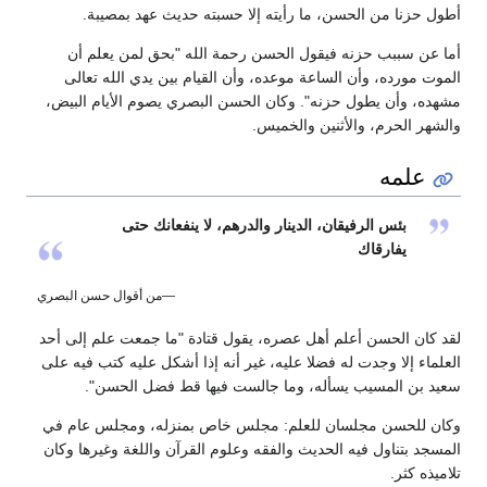
أطول حزنا من الحسن، ما رأيته إلا حسبته حديث عهد بمصيبة.
أما عن سببب حزنه فيقول الحسن رحمة الله "بحق لمن يعلم أن
الموت مورده، وأن الساعة موعده، وأن القيام بين يدي الله تعالى
مشهده، وأن يطول حزنه". وكان الحسن البصري يصوم الأيام البيض،
والشهر الحرم، والأثنين والخميس.
علمه
بئس الرفيقان، الدينار والدرهم، لا ينفعانك حتى
يفارقاك
—من أقوال حسن البصري
لقد كان الحسن أعلم أهل عصره، يقول قتادة "ما جمعت علم إلى أحد
العلماء إلا وجدت له فضلا عليه، غير أنه إذا أشكل عليه كتب فيه على
سعيد بن المسيب يسأله، وما جالست فيها قط فضل الحسن".
وكان للحسن مجلسان للعلم: مجلس خاص بمنزله، ومجلس عام في
المسجد بتناول فيه الحديث والفقه وعلوم القرآن واللغة وغيرها وكان
تلاميذه كثر.