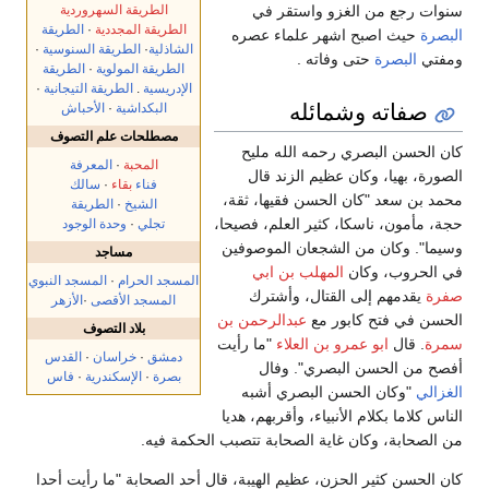
الطريقة السهروردية
سنوات رجع من الغزو واستقر في
الطريقة المجددية
·
الطريقة
البصرة
حيث اصبح اشهر علماء عصره
الشاذلية
·
الطريقة السنوسية
·
ومفتي
البصرة
حتى وفاته .
الطريقة المولوية
·
الطريقة
الإدريسية
.
الطريقة التيجانية
·
صفاته وشمائله
البكداشية
·
الأحباش
مصطلحات علم التصوف
كان الحسن البصري رحمه الله مليح
المحبة
·
المعرفة
الصورة، بهيا، وكان عظيم الزند قال
فناء
بقاء
·
سالك
محمد بن سعد "كان الحسن فقيها، ثقة،
الشيخ
·
الطريقة
حجة، مأمون، ناسكا، كثير العلم، فصيحا،
تجلي
·
وحدة الوجود
وسيما". وكان من الشجعان الموصوفين
مساجد
في الحروب، وكان
المهلب بن ابي
المسجد الحرام
·
المسجد النبوي
صفرة
يقدمهم إلى القتال، وأشترك
المسجد الأقصى
·
الأزهر
الحسن في فتح كابور مع
عبدالرحمن بن
بلاد التصوف
سمرة
. قال
ابو عمرو بن العلاء
"ما رأيت
دمشق
·
خراسان
·
القدس
أفصح من الحسن البصري". وفال
بصرة
·
الإسكندرية
·
فاس
الغزالي
"وكان الحسن البصري أشبه
الناس كلاما بكلام الأنبياء، وأقربهم، هديا
من الصحابة، وكان غاية الصحابة تتصبب الحكمة فيه.
كان الحسن كثير الحزن، عظيم الهيبة، قال أحد الصحابة "ما رأيت أحدا