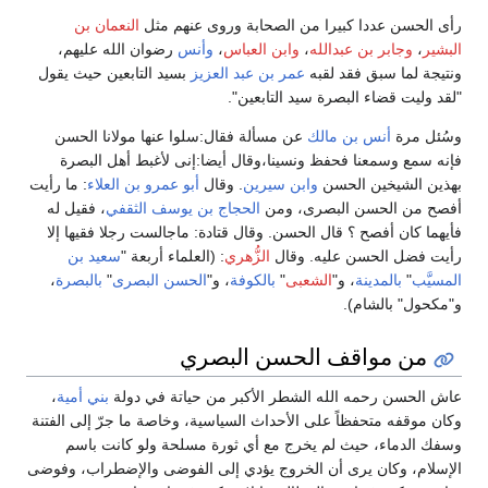
رأى الحسن عددا كبيرا من الصحابة وروى عنهم مثل
النعمان بن
البشير
،
وجابر بن عبدالله
،
وابن العباس
،
وأنس
رضوان الله عليهم،
ونتيجة لما سبق فقد لقبه
عمر بن عبد العزيز
بسيد التابعين حيث يقول
"لقد وليت قضاء البصرة سيد التابعين".
وسُئل مرة
أنس بن مالك
عن مسألة فقال:سلوا عنها مولانا الحسن
فإنه سمع وسمعنا فحفظ ونسينا،وقال أيضا:إنى لأغبط أهل البصرة
بهذين الشيخين الحسن
وابن سيرين
. وقال
أبو عمرو بن العلاء
: ما رأيت
أفصح من الحسن البصرى، ومن
الحجاج بن يوسف الثقفي
، فقيل له
فأيهما كان أفصح ؟ قال الحسن. وقال قتادة: ماجالست رجلا فقيها إلا
رأيت فضل الحسن عليه. وقال
الزُّهري
: (العلماء أربعة "
سعيد بن
المسيَّب
"
بالمدينة
، و"
الشعبى
"
بالكوفة
، و"
الحسن البصرى
"
بالبصرة
،
و"مكحول" بالشام).
من مواقف الحسن البصري
عاش الحسن رحمه الله الشطر الأكبر من حياتة في دولة
بني أمية
،
وكان موقفه متحفظاً على الأحداث السياسية، وخاصة ما جرّ إلى الفتنة
وسفك الدماء، حيث لم يخرج مع أي ثورة مسلحة ولو كانت باسم
الإسلام، وكان يرى أن الخروج يؤدي إلى الفوضى والإضطراب، وفوضى