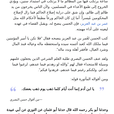
ساعة يرتكب فيها من المظالم ما لا يرتكب في استبداد سنين، ويؤدي
الخروج إلى طمع الأعداء في المسلمين، ولأن الناس يخرجون من يد
ظالم إلى ظالم، وإن شق على دراية إصلاح الحاكم فما زال لإصلاح
المحكومين مُيسراً. أما إن كان الحاكم ورعاً مطبقاً لأحكام الله مثل
عمر بن عبد العزيز
، فإن الحسن ينصح له، ويقبل القضاء في عهده
ليعينه على أداء مهمته.
كتب الحسن لعُمر بن عبد العزيز ينصحه فقال "فلا تكن يا أمير المؤمنين
فيما ملكك الله كعبد أئتمنه سيده واستحفظه ماله وعياله فبنذ المال
وشرد العيال، فأفقر أهله وبدد ماله".
ولقد عنف الحسن البصري طلبة العلم الشرعي الذين يجعلون علمهم
وسيلة للاستجداء فقال لهم "والله لو زهدتم فيما عندهم، لرغبوا فيما
عندكم، ولكنكم رغبتم فيما عندهم، فزهدوا فيكم".
ومن أقواله المأثورة قوله:
يا ابن آدم إنما أنت أيام كلما ذهب يوم ذهب بعضك.
—من أقوال حسن البصري
وحدثنا أبو بكر رحمه الله قال حدثنا أبو عثمان عن التوزي عن أبي عبيدة