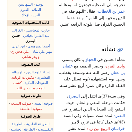
تخرجه إلى الصحابه فيدعون له، ودعا له
توحيد
·
الشهادتين
الصلاة
·
الصوم
عمر بن الخطاب
، فقال "اللهم فقه في
الحج
·
الزكاة
الدين وحببه إلى الناس". ولقد حفظ
قائمة الشخصيات الصوفية
الحسن القرآن قبل بلوغه الرابعه عشر.
حارث المحاسبي
·
الغزالي
عبد القادر الجيلاني
·
حسن
البصري
أحمد السرهندي
·
ابن عربي
نشأته
مهر علي شاه
·
علي هجويري
·
جوهر شاهي
نشأه الحسن في
الحجاز
بمكان يسمى
كتب التصوف
وادي القرن
، وحضر الجمعه مع
عثمان
إحياء علوم الدين
·
الرسالة
بن عفان
رضي الله عنه وسمعه يخطب،
القشيرية
·
مكتوبات الربانية
وشهد يوم استشهاده (يوم تسلل عليه
الفتوحات المكية
·
كشف
القتله الدار) وكان عمره أربع عشر سنة.
المحجوب
·
دين الله
طوائف صوفية
وفي سنه(37)هـ انتقل إلى
البصرة
،
فكانت مرحله التلقي والتعلم، حيث
صوفية السنة
·
صوفية الشيعة
·
صوفية الفلسفة
استمع إلى الصحابه الذين استقروا في
البصرة
لمده ست سنوات وفي السنه
طرق الصوفية
(43)هـ عمل كاتبا في غزوه لأمير
الطريقة القادرية
·
الطريقة
خراسان
الربيع بين زياد
لمده عشر
النقشبندية
·
الطريقة الجشتية
·