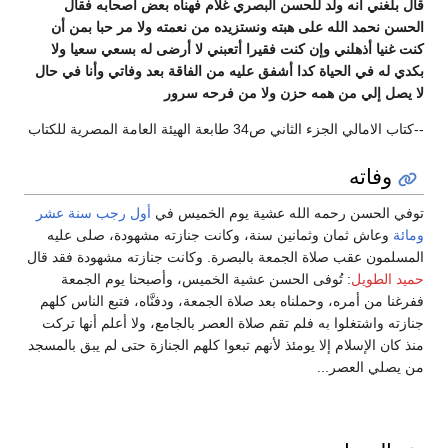
قال بلغني أنه ولد للحسن البصري غلام فهنأه بعض أصحابه فقال
الحسن نحمد الله على هبته ونستزيده من نعمته ولا مر حبا بمن أن
كنت غنيا أذهلني وإن كنت فقيرا أتعبني لا أرضى له بسعي سعيا ولا
بكدي له في الحياة كدا أشفق عليه من الفاقة بعد وفاتي وأنا في حال
لا يصل إلي من همه حزن ولا من فرحه سرور
--كتاب الامالي الجزء الثاني ص34 طابعة الهيئة العامة المصرية للكتاب
وفاته
توفي الحسن رحمه الله عشية يوم الخميس في
أول رجب
سنة عشر
ومائة
وعاش ثمان وثمانين سنة، وكانت جنازته مشهودة، صلى عليه
المسلمون عقب صلاة الجمعة بالبصرة. وكانت جنازته مشهودة فقد قال
حميد الطويل
: تُوفى الحسن عشية الخميس، وأصبحنا يوم الجمعة
ففرغنا من أمره، وحملناه بعد صلاة الجمعة، ودفنَّاه، فتبع الناس كلهم
جنازته واشتغلوا به فلم تقم صلاة العصر بالجامع، ولا أعلم أنها تركت
منذ كان الإسلام إلا يومئذ لأنهم تبعوا كلهم الجنازة حتى لم يبق بالمسجد
من يصلي العصر...