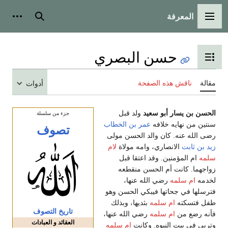
المعرفة
القائمة الرئيسية
بحث
أدوات
حسن البصري
تبديل عرض جدول المحتويات
مقالة
ناقش هذه الصفحة
أدوات
الحسن بن يسار أبو سعيد
ولد قبل
جزء من سلسلة
سنتين من نهايه خلافه
عمر بن الخطاب
تصوف
رضى الله عنه. كان والد الحسن مولى
زيد بن ثابت
الانصاري، وامه مولاة
لام
سلمه
ام المؤمنين. وقد اعتقا قبل
زواجهما. كانت أم الحسن منقطعه
لخدمه
ام سلمه
رضي الله عنها،
فترسلها في جحاتها فيبكي الحسن وهو
طفل فتسكته
ام سلمه
بثديها، وبذلك
تاريخ التصوف
فأنه رضع من
ام سلمه
رضي الله عنها،
العقائد و العبادات
وتربى في بيت النبوه. وكانت
ام سلمه