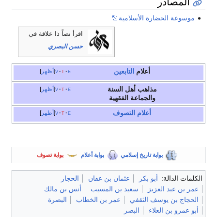
المصادر
موسوعة الحضارة الأسلامية
اقرأ نصاً ذا علاقة في
حسن البصري
أعلام
التابعين
e
t
v
أظهر
مذاهب أهل السنة
e
t
v
أظهر
والجماعة الفقهية
أعلام
التصوف
e
t
v
أظهر
بوابة تاريخ إسلامي
بوابة أعلام
بوابة تصوف
الكلمات الدالة:
أبو بكر
عثمان بن عفان
الحجاز
عمر بن عبد العزيز
سعيد بن المسيب
أنس بن مالك
الحجاج بن يوسف الثقفي
عمر بن الخطاب
البصرة
أبو عمرو بن العلاء
البصر