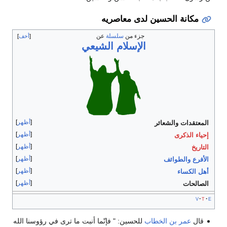
مكانة الحسين لدى معاصريه
جزء من
سلسلة
عن
أخف
الإسلام الشيعي
أظهر
المعتقدات والشعائر
أظهر
إحياء الذكرى
أظهر
التاريخ
أظهر
الأفرع والطوائف
أظهر
أهل الكساء
أظهر
الصالحات
v
t
e
قال
عمر بن الخطاب
للحسين: " فإنّما أنبت ما ترى في رؤوسنا الله