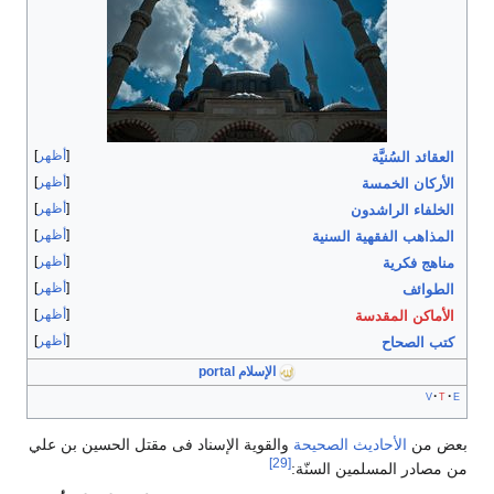
أظهر
العقائد السُنيَّة
أظهر
الأركان الخمسة
أظهر
الخلفاء الراشدون
أظهر
المذاهب الفقهية السنية
أظهر
مناهج فكرية
أظهر
الطوائف
أظهر
الأماكن المقدسة
أظهر
كتب الصحاح
الإسلام portal
v
t
e
بعض من
الأحاديث الصحیحة
والقوية الإسناد فی مقتل الحسین بن علي
[29]
من مصادر المسلمین السنّة: