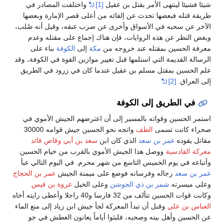
شيئا فشيئا لينتهى الأمر بقتل بن عقيل
[1]
واختلفت المصادر في
طريقة قتله فبعضها تحدث عن إلقائه من أعلى قصر الإمارة وبعضها
الآخر عن سحبه في الأسواق وأخرى عن ضرب عنقه، وقيل أنه صُلب،
وبغض النظر عن هذه الروايات، فإن هناك إجماع على مقتله وعدم
معرفة الحسين بمقتله عند خروجه من
مكة
إلى
الكوفة
بناء على
الرسالة القديمة التي استلمها قبل تغيير موازين القوة في الكوفة، وقد
علم الحسين بمقتل مسلم بن عقيل عندما كان في زرود في الطريق
إلى العراق.
[2]
في الطريق إلى الكوفة
استمر الحسين وقواته بالمسير إلى أن اعترضهم الجيش الأموي في
صحراء كانت تسمى
الطف
واتجه نحو الحسين جيش قوامه 30000
مقاتل يقوده
عمر بن سعد
الذي كان ابن
سعد بن أبي وقاص قائد
معركة القادسية
ووصل هذا الجيش الأموي بالقرب من خيام الحسين
وأتباعه في يوم الخميس التاسع من شهر محرم. في اليوم التالي عبأ
عمر بن سعد
رجاله وفرسانه فوضع على ميمنة الجيش
عمر بن الحجاج
وعلى ميسرته
شمر بن ذي الجوشن
وعلى الخيل
عروة بن قيس
وكانت قوات الحسين تتألف من 32 فارسا و40 راجلا وأعطى رايته أخاه
العباس بن علي
وقبل أن تبدأ المعركة لجأ جيش ابن زياد إلى منع الماء
عن الحسين وأهل بيته وصحبه، فلبثوا أياماً يعانون العطش في جو