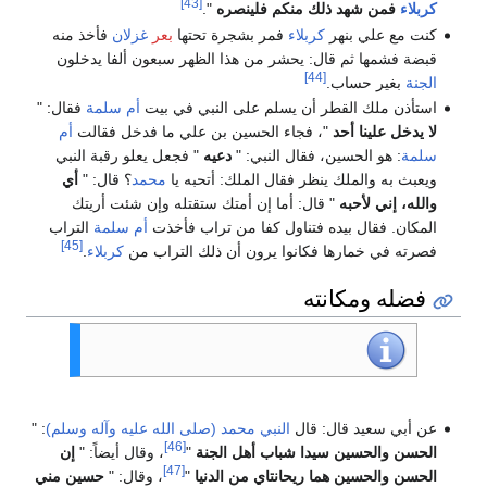
[43]
كربلاء
فمن شهد ذلك منكم فلينصره
".
كنت مع علي بنهر
كربلاء
فمر بشجرة تحتها
بعر
غزلان
فأخذ منه
قبضة فشمها ثم قال: يحشر من هذا الظهر سبعون ألفا يدخلون
[44]
الجنة
بغير حساب.
استأذن ملك القطر أن يسلم على النبي في بيت
أم سلمة
فقال: "
لا يدخل علينا أحد
"، فجاء الحسين بن علي ما فدخل فقالت
أم
سلمة
: هو الحسين، فقال النبي: "
دعيه
" فجعل يعلو رقبة النبي
ويعبث به والملك ينظر فقال الملك: أتحبه يا
محمد
؟ قال: "
أي
والله، إني لأحبه
" قال: أما إن أمتك ستقتله وإن شئت أريتك
المكان. فقال بيده فتناول كفا من تراب فأخذت
أم سلمة
التراب
[45]
فصرته في خمارها فكانوا يرون أن ذلك التراب من
كربلاء
.
فضله ومكانته
عن أبي سعيد قال: قال
النبي محمد (صلى الله عليه وآله وسلم)
: "
[46]
الحسن والحسين سيدا شباب أهل الجنة
"
، وقال أيضاً: "
إن
[47]
الحسن والحسين هما ريحانتاي من الدنيا
"
، وقال: "
حسين مني