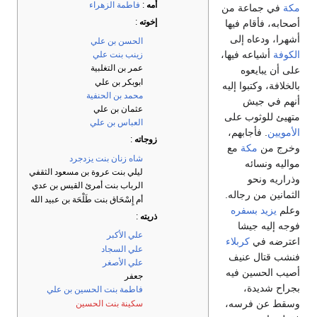
أمه
:
فاطمة الزهراء
مكة
في جماعة من
إخوته
:
أصحابه، فأقام فيها
أشهرا، ودعاه إلى
الحسن بن علي
الكوفة
أشياعه فيها،
زينب بنت علي
عمر بن التغلبية
على أن يبايعوه
ابوبكر بن علي
بالخلافة، وكتبوا إليه
محمد بن الحنفية
أنهم في جيش
عثمان بن علي
متهيئ للوثوب على
العباس بن علي
الأمويين
. فأجابهم،
زوجاته
:
وخرج من
مكة
مع
شاه زنان بنت يزدجرد
مواليه ونسائه
ليلي بنت عروة بن مسعود الثقفي
وذراريه ونحو
الرباب بنت أمرئ القيس بن عدي
الثمانين من رجاله.
أم إِسْحَاق بنت طَلْحَة بن عبيد الله
وعلم
يزيد بسفره
ذريته
:
فوجه إليه جيشا
علي الأكبر
اعترضه في
كربلاء
علي السجاد
فنشب قتال عنيف
علي الأصغر
أصيب الحسين فيه
جعفر
بجراح شديدة،
فاطمة بنت الحسين بن علي
وسقط عن فرسه،
سكينة بنت الحسين