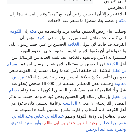
الذي كان من
المعارضين
لخلافة يزيد إلا أن الحسين رفض أن يبايع "يزيد" وغادر المدينة سرًا إلى
مكة
واعتصم بها، منتظرًا ما تسفر عنه الأحداث.
وصلت أنباء رفض الحسين مبايعة يزيد واعتصامه في
مكة
إلى
الكوفة
التي كانت أحد معاقل الفتنة وبرزت تيارات في
الكوفة
تؤمن أن
الفرصة قد حانت لأن يتولى
الخلافة
الحسين بن علي حفيد رسول الله.
واتفقوا على أن يكتبوا للامام الحسين يحثونه على القدوم إليهم،
ليسلموا له الأمر، ويبايعوه بالخلافة. بعد تلقيه العديد من الرسائل من
أهل
الكوفة
قرر الحسين أن يستطلع الأمر فقام بإرسال ابن عمه
مسلم
بن عقيل
ليكشف له حقيقة الأمر. عندما وصل مسلم إلى الكوفة شعر
بجو من التأييد لفكرة خلافة الحسين ومعارضة شديدة لخلافة
يزيد بن
معاوية
وحسب بعض المصادر الشيعية فإن 18,000 شخص (تخلو عنه
قبل و أثناءالمعركة فيما بعد) بايعوا الحسين ليكون الخليفة وقام
مسلم
بن عقيل
بإرسال رسالة إلى الحسين يعجل فيها قدومه. حسب ما تذكر
المصادر التاريخية، ان مجيء
آل البيت
بزعامة الحسين كان بدعوة من
أهل الكوفة. قام أصحاب واقارب واتباع الحسين بأسداء النصيحة له
بعدم الذهاب إلى ولاية الكوفة ومنهم
عبد الله بن عباس
وعبد الله بن
عمر بن الخطاب
وعبد الله بن جعفر بن ابي طالب
وأبو سعيد الخدري
وعمرة بنت عبد الرحمن
.