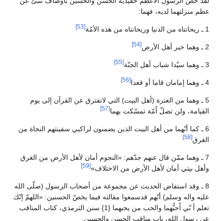
لقد خصّ الرسول الأعظم حفيديه الحسن والحسين بأوصاف تنبئ عن
عظم منزلتهما لديه، فهما:
[53]
1 ـ ريحانتاه من الدنيا وريحانتاه من هذه الأمّة
[54]
2 ـ وهما خير أهل الأرض
[55]
3 ـ وهما سيّدا شباب أهل الجنّة
[56]
4 ـ وهما إمامان قاما أو قعدا
5 ـ وهما من العترة (أهل البيت) التي لاتفترق عن القرآن إلى يوم
[57]
القيامة، ولن تضلّ اُمّة تمسّكت بهما
6 ـ كما أنّهما من أهل البيت الذين يضمنون لراكبي سفينتهم النجاة من
[58]
الغرق
7 ـ وهما ممّن قال عنهم جدّهم: «النجوم أمان لأهل الأرض من الغرق
[59]
وأهل بيتي أمان لأهل الأرض من الاختلاف»
8 ـ وقد استفاض الحديث عن مجموعة من أصحاب الرسول (صلّى الله
عليه واله وسلم) أنّهم قدسمعوا مقالته فيما يخصّ الحسنين: «اللهمّ إنّك
تعلم أ نّي اُحبُّهما والحب من يحبهما {1} سنن الترمذي، كتاب المناقب
عن رسول الله، باب مناقب الحسن والحسين.