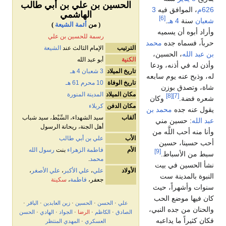
الحسين بن علي بن أبي طالب
626م
، الموافق فيه
3
الهاشمي
[6]
شعبان
سنة
4 هـ
.
( من
أئمة
الشيعة
)
وأراد أبوه أن يسميه
رسمة للحسين بن علي
حرباً، فسماه جده
محمد
الترتيب
الإمام الثالث عند
الشيعة
بن عبد الله
، الحسين،
الكنية
أبو عبد الله
وأذن له في أذنه، ودعا
تاريخ الميلاد
3 شعبان
4 هـ
له، وذبح عنه يوم سابعه
تاريخ الوفاة
10 محرم
61 هـ
شاة، وتصدق بوزن
مكان الميلاد
المدينة المنورة
[8]
[7]
شعره فضة.
وكان
مكان الدفن
كربلاء
يقول عنه جده
محمد بن
ألقاب
سيد الشهداء، السِّبْط، سيد شباب
عبد الله
: حسين مني
أهل الجنة، ريحانة الرسول
وأنا منه أحب اللَّه من
الأب
علي بن أبي طالب
أحب حسينا، حسين
الأم
فاطمة الزهراء
بنت
رسول الله
[9]
سبط من الأسباط.
محمد
.
نشأ الحسين في بيت
الأولاد
علي
،
علي الأكبر
،
علي الأصغر
،
النبوة بالمدينة ست
جعفر،
فاطمة
،
سكينة
سنوات وأشهراً، حيث
كان فيها موضع الحب
علي
·
الحسن
·
الحسين
·
زين العابدين
·
الباقر
·
والحنان من جده النبي،
الصادق
·
الكاظم
·
الرضا
·
الجواد
·
الهادي
·
الحسن
فكان كثيراً ما يداعبه
العسكري
·
المهدي المنتظر