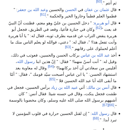
[60]
ثم أنتم ".
قال
عثمان بن عفان
في
الحسن
والحسين
وعبد الله بن جعفر
: "
[61]
فطموا العلم فطماً وحازوا الخير والحكمة ".
قال
أبو هريرة
: " دخل الحسين بن عليّ وهو معتم، فظننت أنّ النبيّ
[62]
قد بعث "
وكان في جنازة فأعيا، وقعد في الطريق، فجعل أبو
هريرة ينفض التراب عن قدميه بطرف ثوبه، فقال له: " يا أبا هريرة
وأنت تفعل هذا! "، فقال له: " دعني، فوالله لو يعلم الناس منك ما
[63]
أعلم لحملوك على رقابهم ".
أخذ
عبد الله بن عباس
بركاب الحسن والحسين، فعوتب في ذلك،
وقيل له: " أنت أسنّ منهما! " فقال: " إنّ هذين ابنا
رسول الله
،
[64]
أفليس من سعادتي أن آخذ بركابهما؟ "
وقال له معاوية بعد
استشهاد الحسن: " يا ابن عباس أصبحت سيّد قومك "، فقال: " أمّا
[65]
ما أبقى الله أبا عبد الله الحسين فلا ".
قال
أنس بن مالك
: أتي
عبيد الله بن زياد
برأس الحسين، فجعل في
طشت فجعل ينكت، وقال في حسنه شيئا. فقال أنس: " كان
أشبههم برسول الله صلى الله عليه وسلم، وكان مخضوبا بالوسمة
[67]
[66]
".
قال
رسول الله
: " إن لقتل الحسين حرارة في قلوب المؤمنين لا
[68]
تبرد أبدا. ".