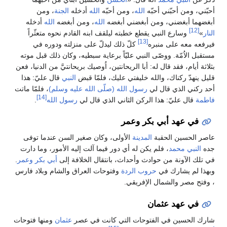
أحبّني، ومن أحبّني أحبّه
الله
، ومن أحبّه
الله
أدخله
الجنة
، ومن
أبغضهما أبغضني، ومن أبغضني أبغضه
الله
، ومن أبغضه
الله
أدخله
[12]
النار
»
وسارع النبي يقطع خطبته ليلقف ابنه القادم نحوه متعثّراً
[13]
فيرفعه معه على منبره
كلّ ذلك ليدلّ على منزلته ودوره في
مستقبل الاُمّة. ووصّى النبي عليّاً برعاية سبطيه، وكان ذلك قبل موته
بثلاثة أيام، فقد قال له: أبا الريحانتين، اُوصيك بريحانتيَّ من الدنيا، فعن
قليل ينهدّ ركناك، والله خليفتي عليك، فلمّا قبض
النبي
قال عليّ: هذا
أحد ركني الذي قال لي
رسول الله (صلّى الله عليه وسلم)
، فلمّا ماتت
[14]
فاطمة
قال عليّ: هذا الركن الثاني الذي قال لي
رسول الله
.
في عهد أبي بكر وعمر
عاصر الحسين الحقبة
المدينة
الأولى، وكان صغير السن عندما توفى
جده
النبي محمد
، فلم يكن له أي دور فيما آلت إليه الأمور، وما دارت
في تلك الآونة من حوادث وأحداث، بانتقال الخلافة إلى
أبي بكر
وعمر
.
وبهذا لم يشارك في
حروب الردة
وفتوحات العراق والشام وبلاد فارس
، وفتح مصر والشمال الإفريقي.
في عهد عثمان
شارك الحسين في الفتوحات التي كانت في عصر
عثمان
ومنها فتوحات