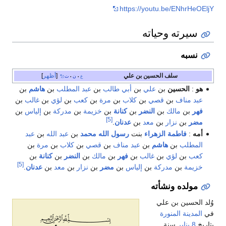
https://youtu.be/ENhrHeOEljY
سيرته وحياته
نسبه
سلف الحسين بن علي
أظهر
ع
ن
ت
•
•
هو
:
الحسين
بن
علي
بن
أبي طالب
بن
عبد المطلب
بن
هاشم
بن
عبد مناف
بن
قصي
بن
كلاب
بن
مرة
بن
كعب
بن
لؤي
بن
غالب
بن
فهر
بن
مالك
بن
النضر
بن
كنانة
بن
خزيمة
بن
مدركة
بن
إلياس
بن
[5]
مضر
بن
نزار
بن
معد
بن
عدنان
.
أمه
:
فاطمة الزهراء
بنت
رسول الله محمد
بن
عبد الله
بن
عبد
المطلب
بن
هاشم
بن
عبد مناف
بن
قصي
بن
كلاب
بن
مرة
بن
كعب
بن
لؤي
بن
غالب
بن
فهر
بن
مالك
بن
النضر
بن
كنانة
بن
[5]
خزيمة
بن
مدركة
بن
إلياس
بن
مضر
بن
نزار
بن
معد
بن
عدنان
.
مولده ونشأته
وُلد الحسين بن علي
في
المدينة المنورة
بتاريخ
8 يناير
سنة