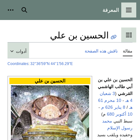
المعرفة
القائمة الرئيسية
بحث
أدوات
الحسين بن علي
تبديل عرض جدول المحتويات
مقالة
ناقش هذه الصفحة
أدوات
Coordinates
:
32°36′59″N
44°1′56.29″E
الحسين بن علي بن
الحسين بن علي
أبي طالب الهاشمي
القرشي
(
3 شعبان
4 هـ
-
10 محرم
61
هـ
/
8 يناير
626
م
-
10 أكتوبر
680
م)
سبط النبي
محمد
رسول الإسلام
وحفيده ويلقب بسيد