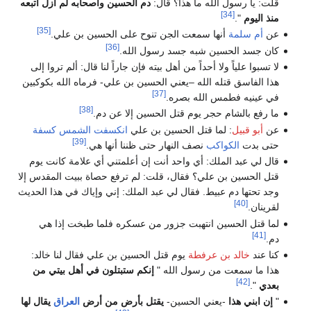
قلت: يا رسول الله ما هذا؟ قال:
دم الحسين وأصحابه لم أزل أتبعه
[34]
منذ اليوم
".
[35]
عن
أم سلمة
أنها سمعت الجن تنوح على الحسين بن علي.
[36]
كان جسد الحسين شبه جسد رسول الله.
لا تسبوا علياً ولا أحداً من أهل بيته فإن جاراً لنا قال: ألم تروا إلى
هذا الفاسق قتله الله –يعني الحسين بن علي- فرماه الله بكوكبين
[37]
في عينيه فطمس الله بصره.
[38]
ما رفع بالشام حجر يوم قتل الحسين إلا عن دم.
عن
أبو قبيل
: لما قتل الحسين بن علي
انكسفت الشمس كسفة
[39]
حتى بدت
الكواكب
نصف النهار حتى ظننا أنها هي.
قال لي عبد الملك: أي واحد أنت إن أعلمتني أي علامة كانت يوم
قتل الحسين بن علي؟ فقال، قلت: لم ترفع حصاة ببيت المقدس إلا
وجد تحتها دم عبيط. فقال لي عبد الملك: إني وإياك في هذا الحديث
[40]
لقرينان.
لما قتل الحسين انتهبت جزور من عسكره فلما طبخت إذا هي
[41]
دم.
كنا عند
خالد بن عرفطة
يوم قتل الحسين بن علي فقال لنا خالد:
هذا ما سمعت من رسول الله "
إنكم ستبتلون في أهل بيتي من
[42]
بعدي
".
"
إن ابني هذا
-يعني الحسين-
يقتل بأرض من أرض
العراق
يقال لها