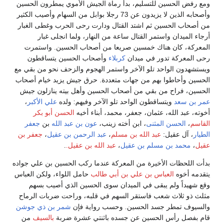
ومع رفض الحسين للتسليم، بدأ رماة الجيش الأموي يمطرون الحسين
وأصحابه الذين لا يزيدون عن 73 رجلا بوابل من السهام وأصيب الكثير
من أصحاب الحسين ثم اشتد القتال ودارت رحى الحرب وغطى الغبار
أرجاء الميدان واستمر القتال ساعة من النهار، ولما انجلى غبار
المعركة، كان هناك خمسين صريعا من أصحاب الحسين. واستمرت
رحى المعركة تدور في ميدان
كربلاء
وأصحاب الحسين يتساقطون
ويستشهدون الواحد تلو الآخر واستمر الهجوم والزحف نحو من بقي مع
الحسين وأحاطوا بهم من جهات متعددة. حرق جيش يزيد خيام أصحاب
الحسين، فراح من بقي من أصحاب الحسين وأهل بيته ينازلون جيش
عمر بن سعد
ويتساقطون الواحد تلو الآخر وفيهم: ولده
علي الأكبر
،
أخوته، عبد الله، عثمان، جعفر، محمد، أبناء أخيه
الحسن أبو بكر
القاسم
،
الحسن المثنى
، ابن أخته زينب،
عون بن عبد الله
بن
جعفر
الطيار
، آل عقيل:
عبد الله بن مسلم
،
عبد الرحمن بن عقيل
،
جعفر بن
عقيل
،
محمد بن مسلم بن عقيل
،
عبد الله بن عقيل.
.
بدأت اللحظات الأخيرة من المعركة عندما ركب الحسين بن علي جواده
يتقدمه أخوه
العباس بن علي بن أبي طالب
حامل اللواء، ولكن العباس
وقع شهيداً ولم يبقى في الميدان سوى الحسين الذي أصيب بسهم
مثلث ذو ثلاث شعب فاستقر السهم في قلبه، وراحت ضربات الرماح
والسيوف تمطر جسد الحسين. وحسب رواية فإن
شمر بن ذي جوشن
قام بفصل رأس الحسين عن جسده باثنتي عشرة ضربة
بالسيف
من