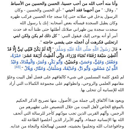
وأنا منه أحب الله من أحب حسينا، الحسن والحسين من الأسباط
"، وقال: "
من أحبهما فقد أحبني
" -أي الحسن والحسين - وكان
الرسول يدخل في صلاته حتى إذا سجد جاء الحسين فركب ظهره
وكان يطيل السجدة فيسأله بعض أصحابه: إنك يا رسول الله
سجدت سجدة بين ظهراني صلاتك أطلتها حتى ظننا أنه قد حدث
أمر أو أنه يوحى إليك فيقول النبي: "
كل ذلك لم يكن ولكن ابني
ارتحلني فكرهت أن أعجله حتى يقضي حاجته
".
قَالَ
رَسُولُ اللَّهِ صَلَّى اللَّهُ عَلَيْهِ وَسَلَّمَ
: "
إِنَّهُ لَمْ يَكُنْ قَبْلِي نَبِيٌّ إِلَّا قَدْ
أُعْطِيَ سَبْعَةَ رُفَقَاءَ نُجَبَاءَ وُزَرَاءَ، وَإِنِّي أُعْطِيتُ أَرْبَعَةَ عَشَرَ:
حَمْزَةُ
،
وَجَعْفَرٌ
،
وَعَلِيٌّ
،
وَحَسَنٌ
، وَحُسَيْنٌ،
وَأَبُو بَكْرٍ
،
وَعُمَرُ
،
وَالْمِقْدَادُ
،
وَعَبْدُ
[48]
اللَّهِ بْنُ مَسْعُودٍ
،
وَأَبُو ذَرٍّ
،
وَحُذَيْفَةُ
،
وَسَلْمَانُ
،
وَعَمَّارٌ
،
وَبِلَالٌ
".
لم تتّفق كلمة المسلمين في شيء كاتّفاقهم على فضل أهل البيت وعلوّ
مقامهم العلمي والروحي، وانطوائهم على مجموعة الكمالات التي أراد
الله للإنسانية أن تتحلى بها.
ويعود هذا آلاتّفاق إلى جملة من الاُصول، منها تصريح الذكر الحكيم
بالموقع الخاص لأهل البيت من خلال التنصيص على تطهيرهم من
الرجس، وأنّهم القربى الذين تجب مودّتهم كأجر للرسالة التي أتحف
الله بها الإنسانية جمعاء، وأنّهم الأبرار الذين أخلصوا الطاعة لله
وخافواعذاب الله وتجلببوا بخشيته، فضمن لهمالجنّة والنجاة من عذابه.