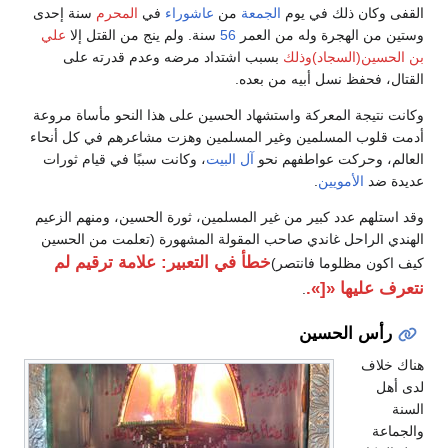
القفى وكان ذلك في يوم
الجمعة
من
عاشوراء
في
المحرم
سنة إحدى
وستين من الهجرة وله من العمر
56
سنة. ولم ينج من القتل إلا
علي
بن الحسين(السجاد)وذلك
بسبب اشتداد مرضه وعدم قدرته على
القتال، فحفظ نسل أبيه من بعده.
وكانت نتيجة المعركة واستشهاد الحسين على هذا النحو مأساة مروعة
أدمت قلوب المسلمين وغير المسلمين وهزت مشاعرهم في كل أنحاء
العالم، وحركت عواطفهم نحو
آل البيت
، وكانت سببًا في قيام ثورات
عديدة ضد
الأمويين
.
وقد استلهم عدد كبير من غير المسلمين، ثورة الحسين، ومنهم الزعيم
الهندي الراحل غاندي صاحب المقولة المشهورة (تعلمت من الحسين
خطأ في التعبير: علامة ترقيم لم
كيف اكون مظلوما فانتصر)
نتعرف عليها «[».
.
رأس الحسين
هناك خلاف
لدى أهل
السنة
والجماعة