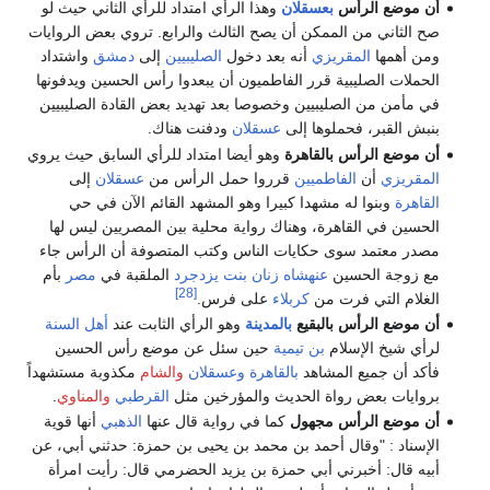
أن موضع الرأس
بعسقلان
وهذا الرأي امتداد للرأي الثاني حيث لو
صح الثاني من الممكن أن يصح الثالث والرابع. تروي بعض الروايات
ومن أهمها
المقريزي
أنه بعد دخول
الصليبيين
إلى
دمشق
واشتداد
الحملات الصليبية قرر الفاطميون أن يبعدوا رأس الحسين ويدفونها
في مأمن من الصليبيين وخصوصا بعد تهديد بعض القادة الصليبيين
بنبش القبر، فحملوها إلى
عسقلان
ودفنت هناك.
أن موضع الرأس بالقاهرة
وهو أيضا امتداد للرأي السابق حيث يروي
المقريزي
أن
الفاطميين
قرروا حمل الرأس من
عسقلان
إلى
القاهرة
وبنوا له مشهدا كبيرا وهو المشهد القائم الآن في حي
الحسين في القاهرة، وهناك رواية محلية بين المصريين ليس لها
مصدر معتمد سوى حكايات الناس وكتب المتصوفة أن الرأس جاء
مع زوجة الحسين
عنهشاه زنان بنت يزدجرد
الملقبة في
مصر
بأم
[28]
الغلام التي فرت من
كربلاء
على فرس.
أن موضع الرأس بالبقيع
بالمدينة
وهو الرأي الثابت عند
أهل السنة
لرأي شيخ الإسلام
بن تيمية
حين سئل عن موضع رأس الحسين
فأكد أن جميع المشاهد
بالقاهرة
وعسقلان
والشام
مكذوبة مستشهداً
بروايات بعض رواة الحديث والمؤرخين مثل
القرطبي
والمناوي
.
أن موضع الرأس مجهول
كما في رواية قال عنها
الذهبي
أنها قوية
الإسناد : "وقال أحمد بن محمد بن يحيى بن حمزة: حدثني أبي، عن
أبيه قال: أخبرني أبي حمزة بن يزيد الحضرمي قال: رأيت امرأة