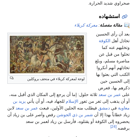
صحراوي شديد الحرارة.
استشهاده
مقالة مفصلة
:
معركة كربلاء
بعد أن رأى الحسين
تخاذل أهل
الكوفة
وتخليهم عنه كما
تخلوا من قبل عن
مناصرة مسلم، وبلغ
تخاذلهم أنهم أنكروا
الكتب التي بعثوا بها
لوحة لمعركة كربلاء في متحف بروكلين
إلى الحسين حين
ذكرهم بها، فعرض
على
عمر بن سعد
ثلاثة حلول: إما أن يرجع إلى المكان الذي أقبل منه،
أو أن يذهب إلى ثغر من ثغور
الإسلام
للجهاد فيه، أو أن يأتي
يزيد بن
معاوية
في
دمشق
فيطلب منه الحلين الأولين، فبعث
عمر بن سعد
لابن
زياد خطاباً بهذا إلا أن
شمر بن ذي الجوشن
رفض وأصر على بن زياد أن
يحضروه إلى الكوفة أو يقتلوه، فأرسل بن زياد لعمر بن سعد
[24]
برفضه.