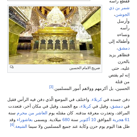
فقطع راسه
شمر بن ذي
الجوشن
،
وأرسل
رأسه
ونساءه
وأطفاله إلى
دمشق
،
فتظاهر يزيد
بالحزن
عليه، حتى
ضريح الامام الحسين
إنه لم يقتص
من قتلة
[3]
الحسين، بل أكرمهم وولاهم أُمور المسلمين.
دفن جسده في
كربلاء
. واختلف في الموضع الّذي دفن فيه الرأس فقيل
في
دمشق
، وقيل في
كربلاء
، مع الجسد، وقيل في مكان آخر، فتعددت
المراقد، وتعذرت معرفة مدفنه. كان مقتله يوم
العاشر من محرم
سنة
61 هجرية
الموافق
10 أكتوبر
سنة
680
ميلادية. ويسمى
بعاشوراء
وقد
[4]
ظل هذا اليوم يوم حزن وكآبة عند جميع المسلمين ولا سيما
الشيعة
.