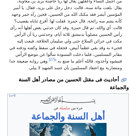
من أجمل النساء وأعقلهن يقال لها ريا حاضنة يزيد بن معاوية،
يقال: بلغت مائة سنة، قالت: دخل رجل على يزيد، فقال: يا أمير
المؤمنين أبشر فقد مكنك الله من الحسين، فحين رآه خمر وجهه
كأنه يشم منه رائحة، قال حمزة: فقلت لها: أقرع ثناياه بقضيب؟
قالت: أي والله، ثم قال حمزة: وقد كان حدثني بعض أهلها أنه رأى
رأس الحسين مصلوباً بدمشق ثلاثة أيام، وحدثتني ريا أن الرأس
مكث في خزائن السلاح حتى ولي سليمان الخلافة، فبعث إليه
فجيء به وقد بقي عظماً أبيض، فجعله في سفط وكفنه ودفنه في
مقابر المسلمين، فلما دخلت المسودة سألوا عن موضع الرأس
[27]
فنبشوه وأخذوه، فالله أعلم ما صنع به."
وهي رواية ضعيفة جدا
ومتضاربة مع اعتقاد المسلمين بأن جسد الشهيد لا يبلى.
أحادیث فی مقتل الحسین من مصادر أهل السنة
والجماعة
أخف
جزء من
سلسلة
عن
أهل السنة والجماعة