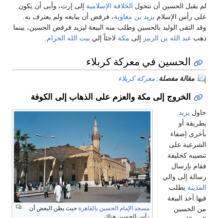
لم يقبل الحسين أن تتحول
الخلافة الإسلامية
إلى إرث، وأبى أن يكون
على رأس الإسلام
يزيد بن معاوية
، فرفض أن يبايعه ولم يعترف به.
وقد التقى الوليد بالحسين وطلب منه البيعة ليزيد فرفض الحسين، بينما
ذهب
عبد الله بن الزبير
إلى
مكة
لاجئاً إلي
بيت الله الحرام
.
الحسين في معركة كربلاء
مقالة مفصلة
:
معركة كربلاء
الخروج إلى مكة والعزم على الذهاب إلى الكوفة
حاول
يزيد
بطريقة أو
بأخرى إضفاء
الشرعية على
تنصيبه كخليفة
فقام بإرسال
رسالة إلى والي
المدينة
يطلب
فيها أخذ البيعة
من الحسين
مسجد الإمام الحسين بالقاهرة
حيث يظن البعض أن
رأس الحسين هناك