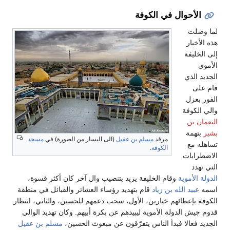
الأحوال في الكوفة
لما وصلت
هذه الأخبار
إلى الخليفة
الأموي
الجديد الذي
قام على
الفور بعزل
والي الكوفة
النعمان بن
بشير
بتهمة
مرقد
مسلم بن عقيل
(الى اليسار من الصورة) في
مسجد
تساهله مع
الكوفة
.
الاضطرابات
التي تهدد
الدولة الأموية
وقام الخليفة يزيد بتنصيب وال آخر كان أكثر قسوة،
اسمه
عبيد الله بن زياد
قام بتهديد رؤساء العشائر والقبائل في منطقة
الكوفة بإعطائهم خيارين، الأول، سحب دعمهم للحسين، والثاني، انتظار
قدوم جيش الدولة الأموية ليبيدهم عن بكرة أبيهم. وكان تهديد الوالي
الجديد فعالا فبدأ الناس يتفرّقون عن مبعوث الحسين،
مسلم بن عقيل