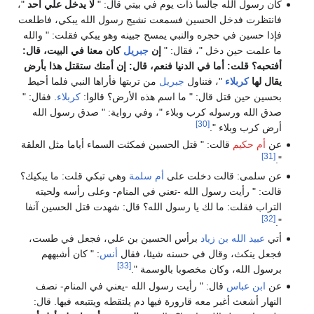
كان رسول الله جالسا ذات يوم في بيتي قال: "
لا يدخل علي أحد
"،
فانتظرت فدخل الحسين فسمعت نشيج رسول الله يبكي، فاطلعت
فإذا حسين في حجره والنبي يمسح جبينه وهو يبكي فقلت: " والله
ما علمت حين دخل "، فقال: "
إن
جبريل
كان معنا في البيت، قال:
أفتحبه؟ قلت: أما في الدنيا فنعم، قال: إن أمتك ستقتل هذا بأرض
يقال لها
كربلاء
"، فتناول
جبريل
من تربتها فأراها النبي فلما أحيط
بحسين حين قتل قال: " ما اسم هذه الأرض؟ قالوا:
كربلاء
. فقال: "
صدق الله ورسوله كرب وبلاء "، وفي رواية: " صدق رسول الله
[30]
أرض كرب وبلاء ".
عن
أم حكيم
قالت: " قتل الحسين فمكثت السماء أياما مثل العلقة
[31]
".
عن سلمی: قالت دخلت على
أم سلمة
وهي تبكي قلت: ما يبكيك؟
قالت: " رأيت رسول الله -تعني في المنام- وعلى رأسه ولحيته
التراب فقلت: ما لك يا رسول الله؟ قال: شهدت قتل الحسين آنفا
[32]
".
أتي
عبيد الله بن زياد
برأس الحسين بن علي، فجعل في طست،
فجعل ينكث، وقال في حسنه شيئا، فقال
أنس
: " كان أشبههم
[33]
برسول الله، وكان مخصوبا بالوسمة ".
عن
ابن عباس
قال: " رأيت رسول الله -يعني في المنام- نصف
النهار أشعث أغبر معه قارورة فيها دم يلتقطه ويتتبعه فيها. قال: