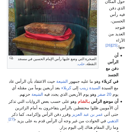
حول المكان
الذي دفن
فيه رأس
الحسين،
فتوجد
العديد من
الآراء
[26]
[25]
منها:
أن
الصخرة التي وضع عليها رأس الإمام الحسين في مسجد
الرأس
النقطة،
حلب
.
دفن مع
الجسد
في كربلاء
وهو ما عليه جمهور
الشيعة
حيث الاعتقاد بأن الرأس عاد
مع السيدة
السيدة زينب
إلى
كربلاء
بعد أربعين يوماً من مقتله أي
يوم
20
صفر
وهو يوم الأربعين الذي يجدد فيه
الشيعة
حزنهم.
أن موضع الرأس
بـالشام
وهو على حسب بعض الروايات التي تذكر
أن الأمويين ظلوا محتفظين بالرأس يتفاخرون به أمام الزائرين
حتى أتى
عمر بن عبد العزيز
وقرر دفن الرأس وإكرامه، كما ذكر
[27]
الذهبي
في الحوادث من غير وجه أن الرأس قدم به على يزيد "
.
وما زال المقام هناك إلى اليوم يزار.