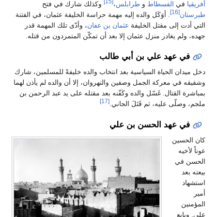
[15]
أفريقيا
في
الفسطاط
و
طرابلس
،
وكذلك شارك في فتح
[16]
طبرستان
. أوَكَل والده إليه مهمة حراسة الخليفة عثمان، في الفتنة
التي أدت إلى مقتل الخليفة
عثمان بن عفان
، وأدّى تلك المهمة قدر
جهده، ولم يغادر منزل عثمان إلا بعد أن تمكّن المتمردون من قتله.
في عهد علي بن أبي طالب
دخل ميدان الحياة السياسية بعد انتخاب والده خليفةً للمسلمين، شارك
وشقيقه في معركة الجمل وصفين والنهروان، إلا أن والده لم يأذن لهما
بمباشرة القتال. غَسّل والده وكَفّنه بعد مقتله على يد عبد الرحمن بن
[17]
ملجم، وصلّى عليه، ثم قَتَلَ الجاني.
في عهد الحسن بن علي
كان الحسين
عوناً لأخيه
الحسن في
بيعته بعد
استشهاد
أمير
المؤمنين
علي. وبايع