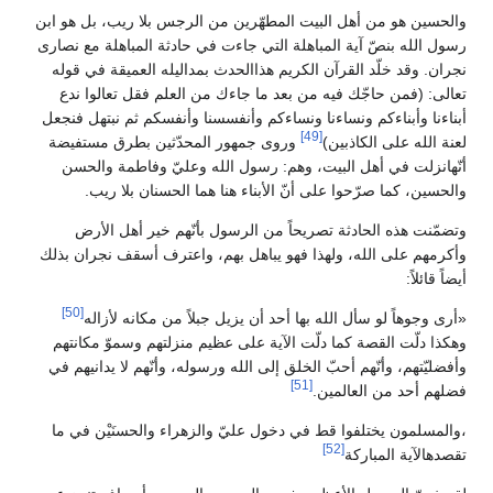
والحسين هو من أهل البيت المطهّرين من الرجس بلا ريب، بل هو ابن
رسول الله بنصّ آية المباهلة التي جاءت في حادثة المباهلة مع نصارى
نجران. وقد خلّد القرآن الكريم هذاالحدث بمداليله العميقة في قوله
تعالى: (فمن حاجّك فيه من بعد ما جاءك من العلم فقل تعالوا ندع
أبناءنا وأبناءكم ونساءنا ونساءكم وأنفسسنا وأنفسكم ثم نبتهل فنجعل
[49]
لعنة الله على الكاذبين)
وروى جمهور المحدّثين بطرق مستفيضة
أنّهانزلت في أهل البيت، وهم: رسول الله وعليّ وفاطمة والحسن
والحسين، كما صرّحوا على أنّ الأبناء هنا هما الحسنان بلا ريب.
وتضمّنت هذه الحادثة تصريحاً من الرسول بأنّهم خير أهل الأرض
وأكرمهم على الله، ولهذا فهو يباهل بهم، واعترف أسقف نجران بذلك
أيضاً قائلاً:
[50]
«أرى وجوهاً لو سأل الله بها أحد أن يزيل جبلاً من مكانه لأزاله
وهكذا دلّت القصة كما دلّت الآية على عظيم منزلتهم وسموّ مكانتهم
وأفضليّتهم، وأنّهم أحبّ الخلق إلى الله ورسوله، وأنّهم لا يدانيهم في
[51]
فضلهم أحد من العالمين.
،والمسلمون يختلفوا قط في دخول عليّ والزهراء والحسنَيْن في ما
[52]
تقصدهالآية المباركة