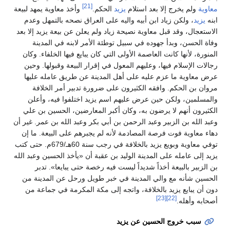
[21]
معاوية
ولم يخرج إلا بعد استلام
يزيد
الحكم.
وأخذ معاوية يمهد لبيعة
ابنه
يزيد
، ولكن زياد ابن أبيه واليه على العراق نصحه بالتمهل وعدم
الاستعجال، وقد قبل معاوية نصيحة زياد ولم يعلن عن بيعة يزيد إلا بعد
وفاة الحسن، وبدأ جهوده في سبيل توطئة الأمر لابنه في المدينة
المنورة، لأنها كانت العاصمة الأولى التي كان يبايع فيها الخلفاء. وكان
رجالات الإسلام فيها، وعليهم المعول في إقرار البيعة وقبولها. وحين
عرض معاوية ما عزم عليه على أهل المدينة عن طريق عامله عليها
مروان بن الحكم. وافقه الكثيرون على ضرورة تدبير أمر الخلافة
والمسلمين، ولكن حين عرض عليهم اسم يزيد اختلفوا فيه، وأعلن
الكثيرون أنهم لا يرضون به، وكان أكبر المعارضين، الحسين بن علي
وعبد الله بن الزبير وعبد الرحمن بن أبي بكر وعبد الله بن عمر. غير أن
دهاء معاوية فوت فرصة المصادمة لأنه لم يجبرهم على البيعة. ما إن
توفي معاوية وبويع يزيد بالخلافة في رجب سنة 60هـ/679م. حتى كتب
يزيد إلى عامله على المدينة الوليد بن عقبة أن «يأخذ الحسين وعبد الله
بن الزبير بالبيعة أخذاً شديداً ليست فيه رخصة حتى يبايعا». تدبر
الحسين شأنه مع والي المدينة في خبر طويل ورحل عن المدينة من
دون أن يبايع يزيد بالخلافة، واتجه إلى مكة المكرمة في جماعة من
[23]
[22]
أصحابه وأهله.
سبب خروج الحسين عن يزيد