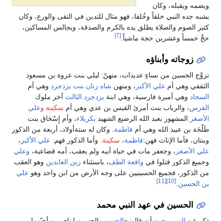
ويضمه ويقبله، وكان
يشبه جده النبي خلقاً وخُلقا، فهو مثال للتدين في التقى والورع، وكان
كثير الصوم والصلاة يطلق يده بالكرم والصدقة، ويجالس المساكين،
[7]
حجَّ خمساً وعشرين حجة ماشياً.
زوجاته وأبناؤه
تزوَّج الحسين من نساءٍ عديدات، منهنّ: ليلي بنت عروة بن مسعود
الثقفي وهي أم
علي الأكبر
، ومنهن
شاه زنان بنت يزدجرد
وهي أم
السجاد
وهي أميرة فارسية، وهي ابنة
يزدجرد الثالث
آخر ملوك
الفرس
، والرباب بنت أمرئ القيس بن عدي وهي أم
سكينة و
علي
الأصغر
المشهور بعبد الله الرضيع الشهيد
بكربلاء
، وأم إِسْحَاق بنت
طَلْحَة بن عبيد الله وهي أم
فاطمة
. وكان له ستةأولاد، أربعة من الذكور
وبنتان، فأما الإناث فهن:
فاطمة
،
سكينة
. وأما الذكور فهم:
علي الأكبر
،
علي الأصغر
، وجعفر مات في حياة أبيه ولم يعقب، أمه قضاعية،
وعلي
وجميع الذكور قتلوا في
واقعة الطف
، باستثناء
زين العابدين
وهو العقب
من الذكور، فجميع الحسينيين على وجه الأرض من ابن واحد وهو
علي
[11]
[10]
بن الحسين
.
الحسين في عهد النبي محمد
ذكر عن
النبي محمد
أنه قال: «
الحسن
والحسين ابناي من أحبّهما