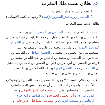
بطلان نسب ملك المغرب
بطلان_نسب_ملك_المغرب
القاسم_بن_محمد_النفس_الزكية
( لا وجود له بكتب الأنساب )
بطلان نسب ملك المغرب
نسب ملك المغرب :
محمد السادس بن الحسن
الثاني بن محمد
الخامس بن يوسف بن الحسن الأول بن محمد الرابع بن عبدالرحمن بن
هشام بن محمد الثالث بن عبدالله الخطيب بن إسماعيل بن
الشريف
(مؤسس الدولة)
بن علي بن محمد بن علي بن يوسف بن علي
السجلماسي بن الحسن بن محمد بن
الحسن الداخل
بن القاسم بن
محمد بن أبي القاسم بن محمد بن الحسن بن عبد الله بن محمد بن
عرفة بن الحسن بن أبي بكر بن علي بن الحسن بن أحمد بن إسماعيل
بن
القاسم
بن
محمد النفس الزكية
بن عبدالله الكامل بن الحسن
المثنى بن الحسن بن علي بن أبي طالب
سبب بطلان النسب : لا وجود للقاسم بن محمد النفس الزكية بكتب
الأنساب،، ولم يذكر أحد النسابين أن محمد النفس الزكية أعقب
القاسم ،،،، والنسابين مثل
ابن عنبة
و
ابن فندق البيهقي
و
فخر
الدين الرازي
و
أبو الحسن العمري
و
ابن طباطبا
و
ابن حزم
الأندلسي
و
مصعب الزبيري
و
أبوطالب إسماعيل الأزورقاني
و