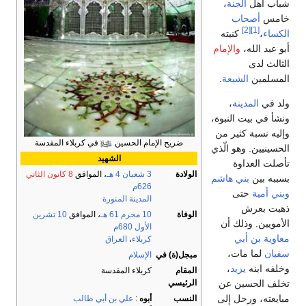
شباب أهل
الجنة
،
خامس
أصحاب
[2]
[1]
الكساء
،
كنيته
أبو عبد الله،
والإمام
الثالث لدى
المسلمين
الشيعة
.
ولد في
المدينة
،
ونشأ في بيت النبوة،
وإليه نسبة كثير من
ضريح الإمام الحسين
في كربلاء المقدسة
الحسينيين. وهو الّذي
الشهيد
تأصلت العداوة
الولادة
3 شعبان
4 هـ
، الموافق
8 كانون الثاني
بسببه بين
بني هاشم
626م
وبني أمية
حتى
المدينة المنورة
ذهبت بعرش
الوفاة
10 محرم
61 هـ
، الموافق
10 تشرين
الأمويين. وذلك أن
الأول
680م
معاوية بن أبي
كربلاء
،
العراق
سفيان
لما مات،
مبجل(ة) في
الإسلام
وخلفه ابنه
يزيد
،
المقام
كربلاء المقدسة
تخلف الحسين عن
الرئيسي
مبايعته، ورحل إلى
النسب
أبوه
:
علي بن أبي طالب