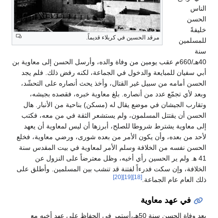
الناس
الحسن
خليفةً
مرقد الحسين في كربلاء قديماً.
للمسلمين
سنة
40هـ/660م عقب يومين من وفاة والده، وأرسل الحسن إلى معاوية بن
أبي سفيان للمبايعة والدخول في الجماعة، لكنه رفض ذلك. فلم يجد
الحسن أمامه من سبيل غير القتال، وأخذ يحث أنصاره على التحشّد،
وبعد لأي تجمّع عدد من أنصاره. بلغ معاوية خبره، فقصده بجيشه،
وتقارب الجيشان في موضع يقال له (مسكن) بناحية من الأنبار. هال
الحسن أن يقتتل المسلمون، ولم يستشعر الثقة في من معه، فكتب
إلى معاوية يشترط شروطا للصلح، أبرزها أن ليس لمعاوية أن يعهد
لأحد من بعده، وأن يكون الأمر من بعده شورى، ورضي معاوية، فخلع
الحسن نفسه من الخلافة وسلم الأمر لمعاوية في بيت المقدس سنة
41 ه‍. ولم ير الحسين رأي أخيه، وظل معترضاً على النزول عن
الخلافة، وإن سكت فدرءاً لفتنة قد تنشب بين المسلمين. وأطلق على
[20]
[19]
[18]
ذلك العام عام الجماعة.
في عهد معاوية
بعد وفاة الحسن سنة 50هـ،أستمر في الحفاظ على عهد أخيه مع