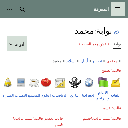
معرفة
الرئيسية
بحث
أدوات شخصية
بة
:
محمد
قش هذه الصفحة
أدوات
تصفح
<
أديان
<
إسلام
<
محمد
ح
علام
فهرس
الجغرافيا
التاريخ
الرياضيات
العلوم
المجتمع
التقنيات
الطيران
الأديان
تراجم
البوابات
م
م
قالب:/قسم
قالب:/قسم
قالب:/قسم
قالب:/
قسم