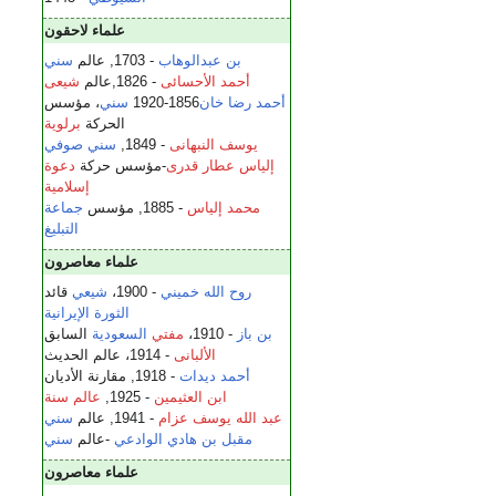
علماء لاحقون
بن عبدالوهاب
- 1703, عالم
سني
أحمد الأحسائى
- 1826,عالم
شيعى
أحمد رضا خان
1856-1920
سني
، مؤسس
الحركة
برلوية
يوسف النبهانى
- 1849,
سني
صوفي
إلياس عطار قدرى
-مؤسس حركة
دعوة
إسلامية
محمد إلياس
- 1885, مؤسس
جماعة
التبليغ
علماء معاصرون
روح الله خميني
- 1900،
شيعي
قائد
الثورة الإيرانية
بن باز
- 1910،
مفتي
السعودية
السابق
الألبانى
- 1914، عالم الحديث
أحمد ديدات
- 1918, مقارنة الأديان
ابن العثيمين
- 1925,
عالم سنة
عبد الله يوسف عزام
- 1941, عالم
سني
مقبل بن هادي الوادعي
-عالم
سني
علماء معاصرون