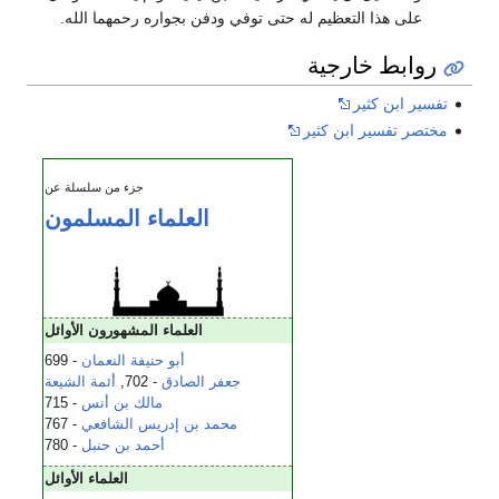
على هذا التعظيم له حتى توفي ودفن بجواره رحمهما الله.
روابط خارجية
تفسير ابن كثير
مختصر تفسير ابن كثير
جزء من سلسلة عن
العلماء المسلمون
العلماء المشهورون الأوائل
أبو حنيفة النعمان
- 699
جعفر الصادق
- 702,
أئمة الشيعة
مالك بن أنس
- 715
محمد بن إدريس الشافعي
- 767
أحمد بن حنبل
- 780
العلماء الأوائل