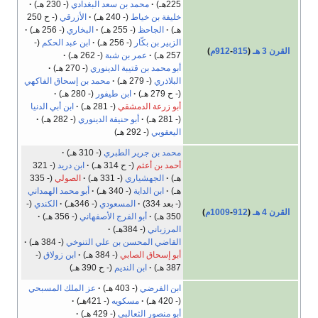
225هـ)
محمد بن سعد البغدادي
(- 230 هـ)
خليفة بن خياط
(- 240 هـ)
الأزرقي
(- ح 250
هـ)
الجاحظ
(- 255 هـ)
البخاري
(- 256 هـ)
الزبير بن بكّار
(- 256 هـ)
ابن عبد الحكم
(-
القرن 3 هـ
(
815
-
912م
)
257 هـ)
عمر بن شبة
(- 262 هـ)
أبو محمد بن قتيبة الدينوري
(- 270 هـ)
البلاذري
(- 279 هـ)
محمد بن إسحاق الفاكهي
(- ح 279 هـ)
ابن طيفور
(- 280 هـ)
أبو زرعة الدمشقي
(- 281 هـ)
ابن أبي الدنيا
(- 281 هـ)
أبو حنيفة الدينوري
(- 282 هـ)
اليعقوبي
(- 292 هـ)
محمد بن جرير الطبري
(- 310 هـ)
أحمد بن أعثم
(- ح 314 هـ)
ابن دريد
(- 321
هـ)
الجهشياري
(- 331 هـ)
الصولي
(- 335
هـ)
ابن الداية
(- 340 هـ)
أبو محمد الهمداني
(- بعد 334)
المسعودي
(- 346هـ)
الكندي
(-
القرن 4 هـ
(
912
-
1009م
)
350 هـ)
أبو الفرج الأصفهاني
(- 356 هـ)
المرزباني
(- 384هـ)
القاضي المحسن بن علي التنوخي
(- 384 هـ)
أبو إسحاق الصابي
(- 384 هـ)
ابن زولاق
(-
387 هـ)
ابن النديم
(- ح 390 هـ)
ابن الفرضي
(- 403 هـ)
عز الملك المسبحي
(- 420 هـ)
مسكويه
(- 421هـ)
أبو منصور الثعالبي
(- 429 هـ)