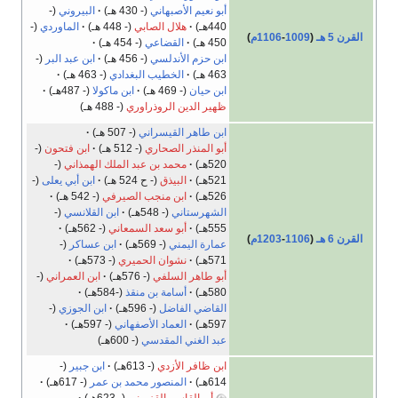
أبو نعيم الأصبهاني
(- 430 هـ)
البيروني
(-
440هـ)
هلال الصابي
(- 448 هـ)
الماوردي
(-
القرن 5 هـ
(
1009
-
1106م
)
450 هـ)
القضاعي
(- 454 هـ)
ابن حزم الأندلسي
(- 456 هـ)
ابن عبد البر
(-
463 هـ)
الخطيب البغدادي
(- 463 هـ)
ابن حيان
(- 469 هـ)
ابن ماكولا
(- 487هـ)
ظهير الدين الروذراوري
(- 488 هـ)
ابن طاهر القيسراني
(- 507 هـ)
أبو المنذر الصحاري
(- 512 هـ)
ابن فتحون
(-
520هـ)
محمد بن عبد الملك الهمذاني
(-
521هـ)
البيذق
(- ح 524 هـ)
ابن أبي يعلى
(-
526هـ)
ابن منجب الصيرفي
(- 542 هـ)
الشهرستاني
(- 548هـ)
ابن القلانسي
(-
555هـ)
أبو سعد السمعاني
(- 562هـ)
القرن 6 هـ
(
1106
-
1203م
)
عمارة اليمني
(- 569هـ)
ابن عساكر
(-
571هـ)
نشوان الحميري
(- 573هـ)
أبو طاهر السلفي
(- 576هـ)
ابن العمراني
(-
580هـ)
أسامة بن منقذ
(-584هـ)
القاضي الفاضل
(- 596هـ)
ابن الجوزي
(-
597هـ)
العماد الأصفهاني
(- 597هـ)
عبد الغني المقدسي
(- 600هـ)
ابن ظافر الأزدي
(- 613هـ)
ابن جبير
(-
614هـ)
المنصور محمد بن عمر
(- 617هـ)