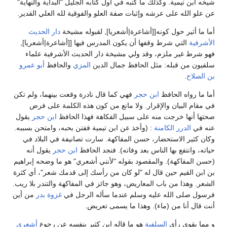
شيخه أبن تيمية. وكذلك ما كتبه في أول كتابه الجليل "البداية والنهاية"
عن علو الله على عرشه وإثبات صفة العلو والفوقية لله العلي القدير.
أما ما أثير حول كونه[[أشاعرة|أشعريا], لقبوله مشيخة
دار الحديث
الأشرفية
التي شرط وقفها أن يكون المدرس فيها [[أشاعرة|أشعريا],
فهو شرط غير ملزم، وقد ولي مشيخة دار الحديث الأشرفية علماء
سلفيون من قبله: مثل الحافظ جمال الدين
المزي
والحافظ
أبو عمرو
بن الصلاح
.
أما ما رواه الحافظ
ابن حجر
فهي كما قال نادرة وقعت بينهما، ولم تكن
في مقام البيان والإقرار. ولا مانع من كون هذه الكلمة على فرض
صحتها أنها خرجت منه على سبيل الفكاهة فهذا الحافظ
ابن حجر
يقول
عنه في
الدرر الكامنة
: (وأخذ عن ابن تيمية ففتن بحبه، وامتحن بسببه.
وكان كثير الاستحضار، حسن المفاكهة. سارت تصانيفة في البلاد في
حياته، وانتفع بها الناس بعد وفاته). فنجد الحافظ
ابن حجر
يقول أنه
(حسن المفاكهة). والمقصود بقوله "لأنني أشعري" هو ما وضحه إبراهيم
بن ابن القيم حين قال له "لو كان من رأسك إلى قدمك شعر"، أي كثرة
الشعر. وهذا من باب المعاريض، وهو جائز في المفاكهة والتندر بلا ريب.
فرسول صلى الله عليه وسلم عندما سأله الرجل في
غزوة بدر
من أين
أنت قال أنا من (ماء). وهذا ما يسمى تعريض.
و مما يقوي رأي
السلفية
هو ما قاله ابن كثير بنفسه عن رجوع
أشعري