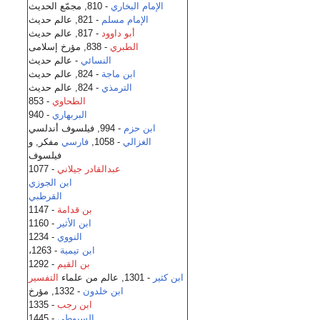
الإمام البخاري
- 810, مجمّع الحديث
الإمام مسلم
- 821, عالم حديث
أبو داوود
- 817, عالم حديث
الطبري
- 838, مؤرخ إسلامى
النسائي
- عالم حديث
ابن ماجة
- 824, عالم حديث
الترمذي
- 824, عالم حديث
الطحاوي
- 853
البربهاري
- 940
ابن حزم
- 994, فيلسوف أندلسي
الغزالي
- 1058,
فارسي
مفكر, و
فيلسوف
عبدالقادر جيلاني
- 1077
ابن الجوزي
القرطبي
بن قدامة
- 1147
ابن الأثير
- 1160
النووي
- 1234
ابن تيمية
- 1263،
بن القيم
- 1292
ابن كثير
- 1301, عالم من علماء
التفسير
ابن خلدون
- 1332, مؤرخ
ابن رجب
- 1335
السيوطي
- 1445