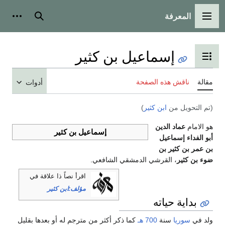
المعرفة
القائمة الرئيسية
بحث
أدوات
إسماعيل بن كثير
تبديل عرض جدول المحتويات
مقالة
ناقش هذه الصفحة
أدوات
(تم التحويل من
ابن كثير
)
هو الامام
عماد الدين
إسماعيل بن كثير
أبو الفداء إسماعيل
بن عمر بن كثير بن
ضوء بن كثير
، القرشي الدمشقي الشافعي.
اقرأ نصاً ذا علاقة في
مؤلف:ابن كثير
بداية حياته
ولد في
سوريا
سنة
700 هـ
كما ذكر أكثر من مترجم له أو بعدها بقليل