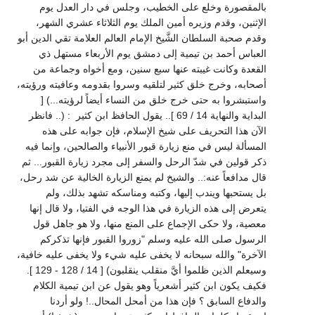
بالمقصورة وخلع على الخطيب، وجلس في دار العدل يوم
الإثنين، وقدم وزيره أمين الملك يوم الثلاثاء عشري الشهر،
وقدم صحبة السلطان الشَّيخ الإمام العالم العلامة تقي الدين أبو
العباس أحمد بن تيمية إلى دمشق يوم الأربعاء مستهل ذي
القعدة وكانت غيبته عنها سبع سنين، ومع أخواه وجماعة من
أصحابه، وخرج خلق كثير لتلقيه وسروا بقدومه وعافيته ورؤيته،
واستبشروا به حتى خرج خلق من النساء أيضاً لرؤيته...) [
البداية والنهاية 14 / 69 ].. يقول الحافظ ابن كثير : (.. فانظر
الآن هذا التحريف على شيخ الإسلام، فإن جوابه على هذه
المسألة ليس في منع زيارة قبور الأنبياء والصالحين، وإنما فيه
ذكر قولين في شدّ الرحل والسفر إلى مجرد زيارة القبور... ثم
قال مدافعاً عنه:.. والشيخ لم يمنع الزيارة الخالية عن شد رحل،
بل يستحبها ويندب إليها، وكتبه ومناسكه تشهد بذلك، ولم
يتعرض إلى هذه الزيارة في هذا الوجه في الفتيا، ولا قال إنها
معصية، ولا حكى الإجماع على المنع منها، ولا هو جاهل قول
الرسول صلى الله عليه وسلم "زوروا القبور فإنها تذكركم
الآخرة" والله سبحانه لا يخفى عليه شيء ولا يخفى عليه خافية،
وسيعلم الذين ظلموا أيَّ منقلب ينقلبون) [ 14 / 128 - 129 ].
فكيف يكون ابن كثير أشعرياً وهو يقول عن ابن تيمية الكلام
والدفاع السابق ؟ فإن هذا من أمحل المحال..! ولو أردنا