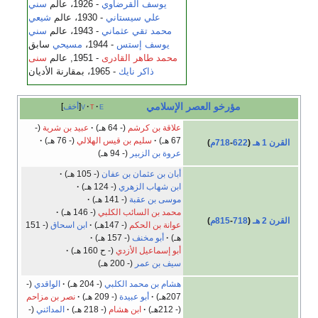
يوسف القرضاوي
- 1926، عالم
سني
علي سيستاني
- 1930، عالم
شيعي
محمد تقي عثماني
- 1943، عالم
سني
يوسف إستس
- 1944،
مسيحي
سابق
محمد طاهر القادرى
- 1951, عالم
سنى
ذاكر نايك
- 1965، بمقارنة الأديان
مؤرخو العصر الإسلامي
e
t
v
أخف
علاقة بن كرشم
(- 64 هـ)
عبيد بن شرية
(-
67 هـ)
سليم بن قيس الهلالي
(- 76 هـ)
القرن 1 هـ
(
622
-
718م
)
عروة بن الزبير
(- 94 هـ)
أبان بن عثمان بن عفان
(- 105 هـ)
ابن شهاب الزهري
(- 124 هـ)
موسى بن عقبة
(- 141 هـ)
محمد بن السائب الكلبي
(- 146 هـ)
القرن 2 هـ
(
718
-
815م
)
عوانة بن الحكم
(- 147هـ)
ابن اسحاق
(- 151
هـ)
أبو مخنف
(- 157 هـ)
أبو إسماعيل الأزدي
(- ح 160 هـ)
سيف بن عمر
(- 200 هـ)
هشام بن محمد الكلبي
(- 204 هـ)
الواقدي
(-
207هـ)
أبو عبيدة
(- 209 هـ)
نصر بن مزاحم
(- 212هـ)
ابن هشام
(- 218 هـ)
المدائني
(-