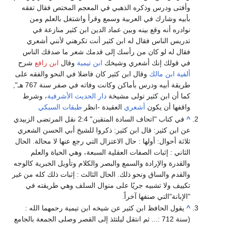
وأفتى ودرس وذكره الذهبي في المعجم المختص فقال تفقه
بأبيه وشارك في العربية وسمع وقرأ واشتغل بالعلم ومن
نوادره أنه وقع بينه وبين عماد الدين ابن كثير منازعة في
تدريس الناس فقال له ابن كثير أنت تكرهني لأنني أشعري
فقال له لو كان من رأسك إلى قدمك شعر ما صدقك الناس
في قولك إنك أشعري وشيخك
ابن تيمية
وقال
ابن رافع
شرح
ألفية ابن مالك
وقال ابن كثير كان فاضلا في النحو والفقه على
طريقة أبيه ودرس بأماكن وكانت وفاته في صفر سنة 767 هـ",
كما أن ابن كثير تولى مشيخة
دار الحديث الأشرفية
، وشرط
واقفها أن يكون
أشعري
العقيدة -انظر
طبقات السبكي
^
في كتاب "اتحاف السادة المتقين" 2:4 نقل المرتضى الزبيدي
عن ابن كثير: قال ابن كثير: ذكروا للشيخ أبي الحسن الشعري
ثلاثة أحوال: أولها : حال الاعتزال التي رجع عنها لا محالة. الحال
الثاني : إثبات الصفات العقلية السبعة، وهي الحياة والعلم
والقدرة والإرادة والسمع والبصر والكلام وتأويل الخبرية كالوجه
والقدم والساق ونحو ذلك. الحال الثالث : إثبات ذلك كله من غير
تكييف ولا تشبيه جريًا على منوال السلف وهي طريقته في
"الإبانة"التي صنفها آخراً.
^
يقول الحافظ ابن كثير عن شيخه ابن تيمية رحمهما الله :
(سنة 712 :... ثم انتقل ليلتئذ إلى القصر وصلى الجمعة بالجامع