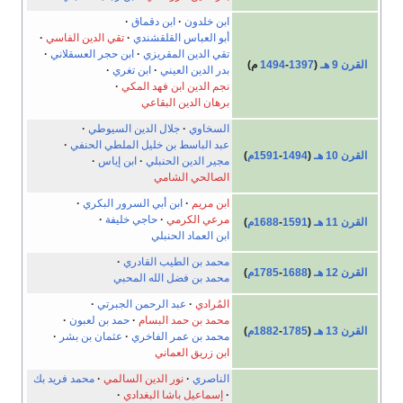
ابن خلدون
ابن دقماق
أبو العباس القلقشندي
تقي الدين الفاسي
تقي الدين المقريزي
ابن حجر العسقلاني
القرن 9 هـ
(
1397
-
1494
م)
بدر الدين العيني
ابن تغري
نجم الدين ابن فهد المكي
برهان الدين البقاعي
السخاوي
جلال الدين السيوطي
عبد الباسط بن خليل الملطي الحنفي
القرن 10 هـ
(
1494
-
1591م
)
مجير الدين الحنبلي
ابن إياس
الصالحي الشامي
ابن مريم
ابن أبي السرور البكري
مرعي الكرمي
حاجي خليفة
القرن 11 هـ
(
1591
-
1688م
)
ابن العماد الحنبلي
محمد بن الطيب القادري
القرن 12 هـ
(
1688
-
1785م
)
محمد بن فضل الله المحبي
المُرادي
عبد الرحمن الجبرتي
محمد بن حمد البسام
حمد بن لعبون
القرن 13 هـ
(
1785
-
1882م
)
محمد بن عمر الفاخري
عثمان بن بشر
ابن زريق العماني
الناصري
نور الدين السالمي
محمد فريد بك
إسماعيل باشا البغدادي