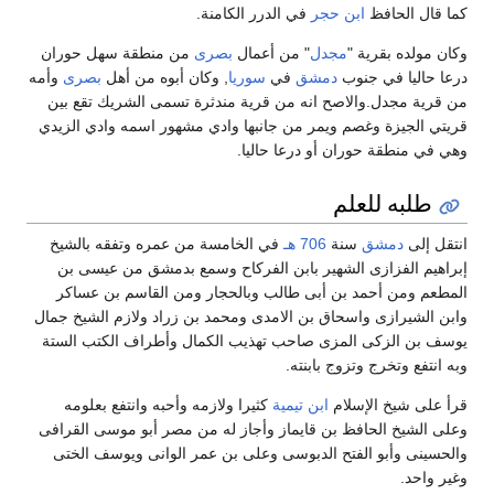
كما قال الحافظ
ابن حجر
في الدرر الكامنة.
وكان مولده بقرية "
مجدل
" من أعمال
بصرى
من منطقة سهل حوران
درعا حاليا في جنوب
دمشق
في
سوريا
, وكان أبوه من أهل
بصرى
وأمه
من قرية مجدل.والاصح انه من قرية مندثرة تسمى الشريك تقع بين
قريتي الجيزة وغصم ويمر من جانبها وادي مشهور اسمه وادي الزيدي
وهي في منطقة حوران أو درعا حاليا.
طلبه للعلم
انتقل إلى
دمشق
سنة
706 هـ
في الخامسة من عمره وتفقه بالشيخ
إبراهيم الفزازى الشهير بابن الفركاح وسمع بدمشق من عيسى بن
المطعم ومن أحمد بن أبى طالب وبالحجار ومن القاسم بن عساكر
وابن الشيرازى واسحاق بن الامدى ومحمد بن زراد ولازم الشيخ جمال
يوسف بن الزكى المزى صاحب تهذيب الكمال وأطراف الكتب الستة
وبه انتفع وتخرج وتزوج بابنته.
قرأ على شيخ الإسلام
ابن تيمية
كثيرا ولازمه وأحبه وانتفع بعلومه
وعلى الشيخ الحافظ بن قايماز وأجاز له من مصر أبو موسى القرافى
والحسينى وأبو الفتح الدبوسى وعلى بن عمر الوانى ويوسف الختى
وغير واحد.