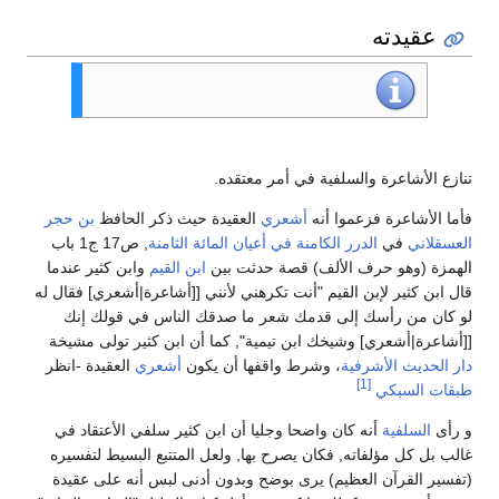
عقيدته
تنازع الأشاعرة والسلفية في أمر معتقده.
فأما الأشاعرة فزعموا أنه
أشعري
العقيدة حيث ذكر الحافظ
بن حجر
العسقلاني
في
الدرر الكامنة في أعيان المائة الثامنة
, ص17 ج1 باب
الهمزة (وهو حرف الألف) قصة حدثت بين
ابن القيم
وابن كثير عندما
قال ابن كثير لإبن القيم "أنت تكرهني لأنني [[أشاعرة|أشعري] فقال له
لو كان من رأسك إلى قدمك شعر ما صدقك الناس في قولك إنك
[[أشاعرة|أشعري] وشيخك ابن تيمية", كما أن ابن كثير تولى مشيخة
دار الحديث الأشرفية
، وشرط واقفها أن يكون
أشعري
العقيدة -انظر
[1]
طبقات السبكي
و رأى
السلفية
أنه كان واضحا وجليا أن ابن كثير سلفي الأعتقاد في
غالب بل كل مؤلفاته, فكان يصرح بها, ولعل المتتبع البسيط لتفسيره
(تفسير القرآن العظيم) يرى بوضح وبدون أدنى لبس أنه على عقيدة