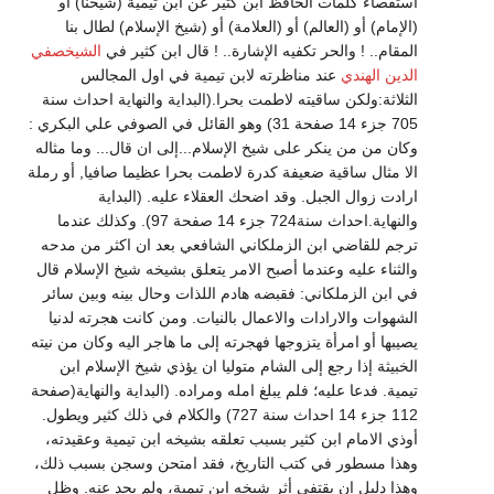
استقصاء كلمات الحافظ ابن كثير عن ابن تيمية (شيخنا) أو
(الإمام) أو (العالم) أو (العلامة) أو (شيخ الإسلام) لطال بنا
المقام.. ! والحر تكفيه الإشارة.. ! قال ابن كثير في
الشيخصفي
الدين الهندي
عند مناظرته لابن تيمية في اول المجالس
الثلاثة:ولكن ساقيته لاطمت بحرا.(البداية والنهاية احداث سنة
705 جزء 14 صفحة 31) وهو القائل في الصوفي علي البكري :
وكان من من ينكر على شيخ الإسلام...إلى ان قال... وما مثاله
الا مثال ساقية ضعيفة كدرة لاطمت بحرا عظيما صافيا, أو رملة
ارادت زوال الجبل. وقد اضحك العقلاء عليه. (البداية
والنهاية.احداث سنة724 جزء 14 صفحة 97). وكذلك عندما
ترجم للقاضي ابن الزملكاني الشافعي بعد ان اكثر من مدحه
والثناء عليه وعندما أصبح الامر يتعلق بشيخه شيخ الإسلام قال
في ابن الزملكاني: فقبضه هادم اللذات وحال بينه وبين سائر
الشهوات والارادات والاعمال بالنيات. ومن كانت هجرته لدنيا
يصيبها أو امرأة يتزوجها فهجرته إلى ما هاجر اليه وكان من نيته
الخبيثة إذا رجع إلى الشام متوليا ان يؤذي شيخ الإسلام ابن
تيمية. فدعا عليه؛ فلم يبلغ امله ومراده. (البداية والنهاية(صفحة
112 جزء 14 احداث سنة 727) والكلام في ذلك كثير ويطول.
أوذي الامام ابن كثير بسبب تعلقه بشيخه ابن تيمية وعقيدته،
وهذا مسطور في كتب التاريخ، فقد امتحن وسجن بسبب ذلك،
وهذا دليل ان يقتفي أثر شيخه ابن تيمية، ولم يحد عنه. وظل