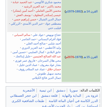
محمود شكري الألوسي
عبد الحميد عبادة
محمد باكثير
عبد العزيز الرشيد
محسن الأمين العاملي
أحمد أمين (مفكر)
القرن 14 هـ
(
1882
-
1979م
)
عيسى إسكندر المعلوف
يوسف العش
جمال الدين الشيال
حسن إبراهيم حسن
مصطفى جواد
خير الدين الأسدي
الزركلي
فيليب حتي
عجاج نويهض
جواد علي
سالم السيابي
فؤاد أفرام البستاني
حمد الجاسر
أحمد شلبي
صالح أحمد العلي
وليد الأعظمي
عبد العزيز الدوري
عاتق البلادي
كمال الصليبي
حسين أمين
عبد الله الصالح العثيمين
خليل إينالجك
القرن 15 هـ
(
1979
-
2076م
)
محي هلال السرحان
فاروق عمر فوزي
بشار عواد معروف
عماد الدين خليل
حسان حلاق
عماد عبد السلام رؤوف
محمد سهيل طقوش
جمال الدين فالح الكيلاني
الكلمات الدالة:
سوريا
دمشق
ابن تيمية
الأشعرية
غزوة بدر
البداية والنهاية
قلعة دمشق
ابن حجر العسقلاني
الدرر الكامنة في أعيان المائة الثامنة
طبقات الشافعية الكبرى
إسماعيل بن كثير
دار الحديث الأشرفية