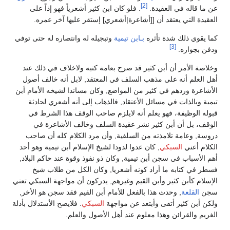
[2]
عن ما قاله في العقيدة.
. فلو كان ابن كثير أشعرياً فهو إذاً على
العقيدة التي يعتقد أن [[أشاعرة|أشعري] إستقر عليها آخر عمره.
كما يقوي ذلك شدة تأثره
بـابن تيمية
وتبجيله له وانتصاره له حتى توفي
[3]
ودفن بجواره.
وخلاصة الأمر أن أبن كثير قد صرح بعامة كتبه ولاخلاف في ذلك عند
أهل العلم أنه على مذهب السلف في المعتقد, لابل أنه خالف أصول
الأشاعرة وردهم في كثير من المواضع, وكان مساندا لشيخه الأمام أبن
تيمية وبالذات في مسائل الأعتقاد, فالذهاب إلى أنه أشعري لحادثة
قبوله الوظيفة، فهو يعلم أنه لايلزم صاحب الوقف هذا الشرط في
الوقف، بل أن أبن كثير نشر عقيدة السلف وخالف الأشاعرة في
دروسة, وعامة تلامذته من السلفية, وأن مرد الكلام كله أن صاحب
الكلام أعني
السبكي
, كان عدوا لدودا لشيخ الإسلام أبن تيمية وهو أحد
أهم الأسباب في سجن أبن تيمية, وكان ذو نفوذ وقوة عند حاكم البلاد,
فسطر في كتابه ما أراد كونه أشعريا, وكان الكل من طلاب شيخ
الإسلام كأبن كثير وأبن القيم وغيرهم, يدركون أن مواجهة السبكي تعني
سجن
القلعة
, وحدث هذا بالفعل للأمام أبن القيم فقد سجن هو الأخر,
ولكن أبن كثير أتقى وأبتعد عن مواجهة
السبكي
. فلايصح الأستدلال بأدلة
الغريم والقرائن وهذا معلوم عند أهل الأصول والعلم.