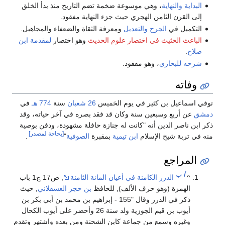
البداية والنهاية
، وهي موسوعة ضخمة تضم التاريخ منذ بدأ الخلق
إلى القرن الثامن الهجري حيث جزء النهاية مفقود.
التكميل في
الجرح والتعديل
ومعرفة الثقاة والضعفاء والمجاهيل.
الباعث الحثيث في اختصار علوم الحديث
وهو اختصار
لمقدمة ابن
صلاح
.
شرحه للبخاري
، وهو مفقود.
وفاته
توفي اسماعيل بن كثير في يوم الخميس
26 شعبان
سنة
774 هـ
في
دمشق
عن أربع وسبعين سنة وكان قد فقد بصره في آخر حياته، وقد
ذكر ابن ناصر الدين أنه "كانت له جنازة حافلة مشهودة، ودفن بوصية
[بحاجة لمصدر]
منه في تربة شيخ الإسلام
ابن تيمية
بمقبرة
الصوفية
"
.
المراجع
أ
ب
^
الدرر الكامنة في أعيان المائة الثامنة
, ص17 ج1 باب
الهمزة (وهو حرف الألف), للحافظ
بن حجر العسقلاني
, حيث
ذكر في الدرر وقال "155 - إبراهيم بن محمد بن أبي بكر بن
أيوب بن قيم الجوزية ولد سنة 26 وأحضر على أيوب الكحال
وغيره وسمع من جماعة كابن الشحنة ومن بعده واشتهر وتقدم