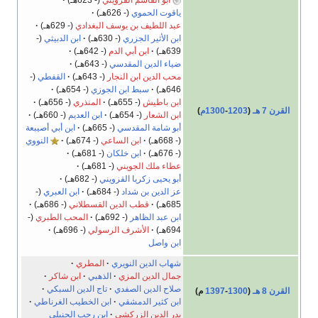
أبو القاسم القزويني
(- 623هـ)
ياقوت الحموي
(- 626هـ)
عبد اللطيف بن يوسف البغدادي
(- 629هـ)
ابن الأثير الجزري
(- 630هـ)
ابن الدبيثي
(-
639هـ)
ابن أبي الدم
(- 642هـ)
ضياء الدين المقدسي
(- 643هـ)
محب الدين ابن النجار
(- 643هـ)
القفطي
(-
646هـ)
سبط ابن الجوزي
(- 654هـ)
ابن باطيش
(- 655هـ)
المنذري
(- 656هـ)
القرن 7 هـ
(
1203
-
1300م
)
ابن الشعار
(- 654هـ)
ابن العديم
(- 660هـ)
أبو شامة المقدسي
(- 665هـ)
ابن أبي أصيبعة
(- 668هـ)
ابن الساعي
(- 674هـ)
النووي
(- 676هـ)
ابن خلكان
(- 681هـ)
عطاء ملك الجويني
(- 681هـ)
أبو يحيى زكريا القزويني
(- 682هـ)
عز الدين بن شداد
(- 684هـ)
ابن العبري
(-
685هـ)
قطب الدين القسطلاني
(- 686هـ)
ابن عبد الظاهر
(- 692هـ)
المحب الطبري
(-
694هـ)
الأشرف الرسولي
(- 696هـ)
ابن واصل
شهاب الدين النويري
المطري
جمال الدين المزي
الذهبي
ابن شاكر
صلاح الدين الصفدي
تاج الدين السبكي
القرن 8 هـ
(
1300
-
1397
م)
ابن كثير الدمشقي
ابن الخطيب الغرناطي
بدر الدين الزركشي
ابن رجب الحنبلي