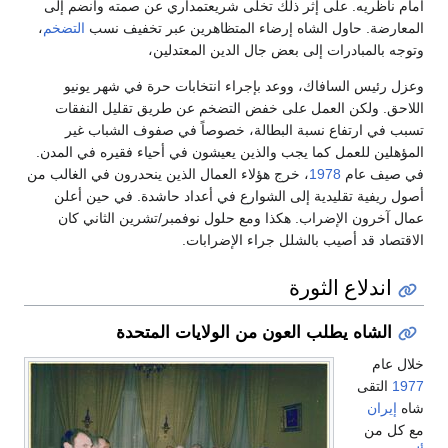
أمام ناظريه. على إثر ذلك تخلى شريعتمداري عن صمته وانضم إلى
المعارضة. حاول الشاه إرضاء المتظاهرين عبر تخفيف نسب
التضخم
،
وتوجه بالمبادرات إلى بعض جال الدين المعتدلين،
وعزل رئيس السافاك، ووعد بإجراء انتخابات حرة في شهر يونيو
اللاحق. ولكن العمل على خفض التضخم عن طريق تقليل النفقات
تسبب في ارتفاع نسبة البطالة، خصوصاً في صفوف الشباب غير
المؤهلين للعمل كما يجب والذين يعيشون في أحياء فقيره في المدن.
في صيف عام
1978
، خرج هؤلاء العمال الذين ينحدرون في الغالب من
أصول ريفية تقليدية إلى الشوارع في أعداد حاشدة. في حين أعلن
عمال آخرون الإضراب. هكذا ومع حلول نوفمبر/تشرين الثاني كان
الاقتصاد قد أصيب بالشلل جراء الإضرابات.
اندلاع الثورة
الشاه يطلب العون من الولايات المتحدة
خلال عام
1977
التقى
شاه
إيران
مع كل من