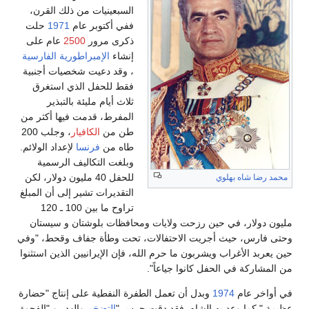
السبعينيات من ذلك القرن،
ففي أكتوبر عام
1971
حلت
ذكرى مرور
2500
عام على
إنشاء
الإمبراطورية الفارسية
، وقد دعيت شخصيات أجنبية
فقط للحفل الذي استغرق
ثلاث أيام مليئة بالتبذير
المفرط، قدمت فيها أكثر من
طن من
الكافيار
، وجلب 200
طاه من
فرنسا
لإعداد الولائم.
وبلغت التكاليف الرسمية
للحفل 40 مليون دولار، لكن
محمد رضا شاه بهلوي
التقديرات تشير إلى أن المبلغ
تراوح ما بين 100 ـ 120
مليون دولار، في حين رزحت ولايات ومحافظات بلوشتان و سيستان
وحتى فارس، حيث أجريت الاحتفالات، تحت وطأة جفاف وقحط، "وفي
حين يعربد الأغراب ويشربون ما حرم الله، فإن الإيرانيين الذين استثنوا
من المشاركة في الحفل كانوا جياعاً".
في أواخر عام
1974
وبدل أن تعمل الطفرة النفطية على إنتاج "حضارة
عظيمة " كما وعد به الشاه، فقد دقت جرس "
التضخم
والهدر و "الفجوة