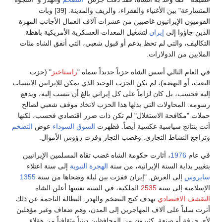
المتسارعة" بين الأغنياء والفقراء، والريف والمدينة. [39] وبات
القوميون الإيرانيون غاضبين من عشرات آلاف العمال الأجانب المهرة
الذين جاؤوا إلى
إيران
لتشغيل المعدات العسكرية الأمريكية باهظة
التكاليف، والتي لم تحظ بدعم أو قبول شعبي، التي أنفق الشاه مئات
الملايين من الدولارات.
في العام التالي أسس الشاه حزباً جديداً سماه "
راستاخيز
" (حزب
البعث، أو النهضة)، لم يكن الحزب الوحيد الذي يمكن للإيرانين الانتساب
إليه فحسب، بل كان لزاماً على كل إيراني بالغ أن نتسب إليه، ويدفع
رسومه. المحاولات التي بذلها هذا الحزب لاتخاذ موقف شعبي لصالح
حملات "مكافحة الاستغلال" لم تكن ذات ضرر اقتصادي فحسب، لكنها
أتت بنتائج سياسية عكسية أيضاً. فظهرت
السوق السوداء
عوض
التضخم
وتراجع النشاط التجاري. وغضب التجار وفرت رؤوس الأموال.
في عام
1976
، أثارت حكومة الشاه غضب تقاة المسلمين الإيرانيين
بتغيير بداية السنة الإيرانية، من سنة
الهجرة النبوية
إلى سنة اعتلاء
سايروس
إلى العرش. "إيران قفزت بين ليلة وضحاها من سنة
1355
الإسلامية إلى سنة
2535
الملكية، في السنة نفسها أعلن الشاه
التقشف الاقتصادي
بهدف كبح التضخم والهدر. البطالة الناجمة عن ذلك
أثرت سلباً على آلاف المهاجرين إلى المدن، وهم ضعاف وغير مؤهلين
لأي حرفة أو صنعة. كثيرون من المحافظين دينياً وثقافياً من هؤلاء