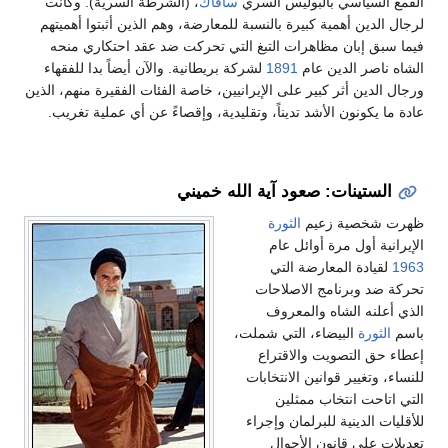
القمع السياسي بالبوليس السري
سافاك
، (الشرطة السرية). وكانت
لرجال الدين أهمية كبيرة بالنسبة للمعارضة، وهم الذين أثبتوا أهميتهم
فيما سبق إبان مظاهرات التبغ التي تحركت ضد عقد احتكاري منحه
الشاه ناصر الدين عام
1891
لشركة بريطانية. والآن أيضاً بدا للفقهاء
ورجال الدين أثر كبير على الإيرانيين، خاصة الفئات الفقيرة منهم، الذين
عادة ما يكونون الأشد تديناً، وتقليدية، وإقصاءً عن أي عملية تغريب.
الستينات: صعود آية الله خميني
ظهرت شخصية زعيم
الثورة
الإيرانية أول مرة أوائل عام
1963
لقيادة المعارضة التي
تحركة ضد وبرنامج الاصلاحات
الذي أعلنه الشاه والمعروف
باسم
الثورة
البيضاء، التي شملت،
إعطاء حق التصويت والاقتراع
للنساء، وتغيير قوانين الانتخابات
التي اتاحت انتخاب ممثلين
للأقليات الدينية للبرلمان وإجراء
تعديلات على قانون الأحوال