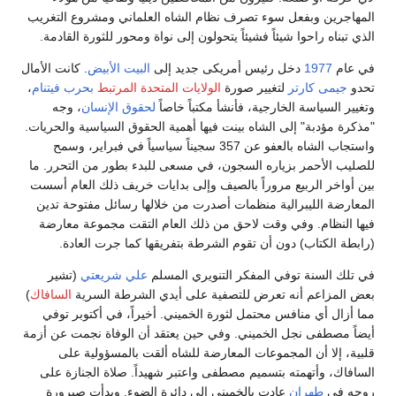
المهاجرين وبفعل سوء تصرف نظام الشاه العلماني ومشروع التغريب
الذي تبناه راحوا شيئاً فشيئاً يتحولون إلى نواة ومحور للثورة القادمة.
في عام
1977
دخل رئيس أمريكى جديد إلى
البيت الأبيض
. كانت الأمال
تحدو
جيمى كارتر
لتغيير صورة
الولايات المتحدة المرتبط
بحرب فيتنام
،
وتغيير السياسة الخارجية، فأنشأ مكتباً خاصاً
لحقوق الإنسان
، وجه
"مذكرة مؤدبة" إلى الشاه بينت فيها أهمية الحقوق السياسية والحريات.
واستجاب الشاه بالعفو عن 357 سجيناً سياسياً في فبراير، وسمح
للصليب الأحمر بزياره السجون، في مسعى للبدء بطور من التحرر. ما
بين أواخر الربيع مروراً بالصيف وإلى بدايات خريف ذلك العام أسست
المعارضة الليبرالية منظمات أصدرت من خلالها رسائل مفتوحة تدين
فيها النظام. وفي وقت لاحق من ذلك العام التقت مجموعة معارضة
(رابطة الكتاب) دون أن تقوم الشرطة بتفريقها كما جرت العادة.
في تلك السنة توفي المفكر التنويري المسلم
علي شريعتي
(تشير
بعض المزاعم أنه تعرض للتصفية على أيدي الشرطة السرية
السافاك
)
مما أزال أي منافس محتمل لثورة الخميني. أخيراً، في أكتوبر توفي
أيضاً مصطفى نجل الخميني. وفي حين يعتقد أن الوفاة نجمت عن أزمة
قلبية، إلا أن المجموعات المعارضة للشاه ألقت بالمسؤولية على
السافاك، وأتهمته بتسميم مصطفى واعتبر شهيداً. صلاة الجنازة على
روحه في
طهران
عادت بالخميني إلى دائرة الضوء. وبدأت صيرورة