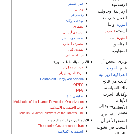
علي خامنئي
الإسلامية
بهشتي
الإيرانية. وحاولت
رفسنجاني
العمل على مد
مهدي بازرگان
الثورة
أو ما
مطهري
أسمته
تصدير
موسوي أردبيلي
الثورة
إلى
محمد جواد باهنر
المناطق
محمود طالقاني
مهدوي كني
المجاورة.
يد الله سحابي
ويرى البعض أن
الأحزاب والمنظمات الثورية:
قيام
الحرب
حزب توده إيران
حركة الحرية بإيران
العراقية الإيرانية
Combatant Clergy Association
كانت من نتائج
OIPFG
تلك السياسة،
IPFG
وكذلك الحرب
مجاهدي خلق
الأهلية
Mojahedin of the Islamic Revolution Organization
بحاجة إلى
الأفغانية
جزب الجمهورية الإسلامية
مصدر
Muslim Student Followers of the Imam's Line
، بينما يرى
البعض الآخر أن
الادارة الثورية والهيئات الرسمية:
The Interim Government of Iran
السبب في تشوب
الجمهورية الإسلامية
تلك الحرب تهور