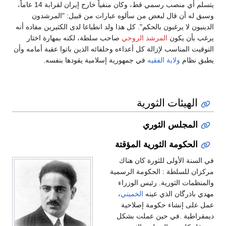
يتسلم أي منصب رسمي قط، وكان منفياً خارج إيران لقرابة 14 عاماً،
وسبق له أن قال لبعض من سألوه عبارات من قبيل: "المرشدون
الدينيون لا يرغبون بالحكم". كل هذا ولد انطباعا لدى الكثيرين مفاده أنه
يرغب بأن يكون
المرشد الروحي
صاحب سلطة، لكنه بمهارة اختار
التوقيت المناسب لإزالة كل أعداءه وحلفائه الذين باتوا عقبة أمامه وأن
يطبق نظام
ولاية الفقيه
في جمهورية إسلامية يقودها بنفسه.
الهيئات الثورية
المجلس الثوري
الحكومة الثورية المؤقتة
في السنة الأولى للثورة كان هناك
مركزان للسلطة : الحكومة الرسمية
والمنظمات الثورية. رئيس الوزراء
مهدي باذرگان الذي عينه
الخميني
،
عمل على إنشاء حكومة إصلاحية
ديمقراطية .في حين عملت بشكل