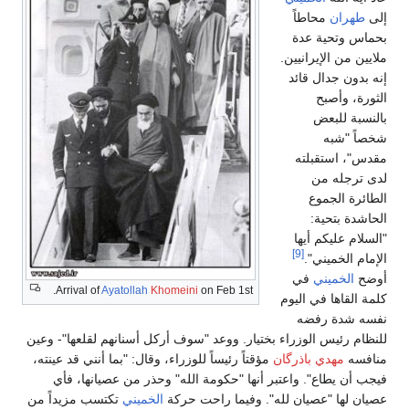
إلى
طهران
محاطاً
بحماس وتحية عدة
ملايين من الإيرانيين.
إنه بدون جدال قائد
الثورة، وأصبح
بالنسبة للبعض
شخصاً "شبه
مقدس"، استقبلته
لدى ترجله من
الطائرة الجموع
الحاشدة بتحية:
"السلام عليكم أيها
[9]
الإمام الخميني".
أوضح
الخميني
في
Arrival of
Ayatollah
Khomeini
on Feb 1st.
كلمة القاها في اليوم
نفسه شدة رفضه
للنظام رئيس الوزراء بختيار. ووعد "سوف أركل أسنانهم لقلعها"- وعين
منافسه
مهدي باذرگان
مؤقتاً رئيساً للوزراء، وقال: "بما أنني قد عينته،
فيجب أن يطاع". واعتبر أنها "حكومة الله" وحذر من عصيانها، فأي
عصيان لها "عصيان لله". وفيما راحت حركة
الخميني
تكتسب مزيداً من