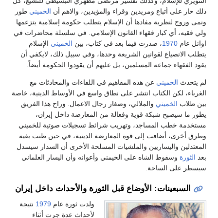
التنويري للإسلام، وكذلك تفسير مرتضى مطهري التبسيطي للتشيع، كل
ذلك حاز على أتباع ومريدين وقراء والمؤيدين، والاهم أن
الخميني
طور
ونمى وروج لنظرية مفادها أن الإسلام يتطلب حكومة إسلامية يتزعمها
ولي فقيه، أي كبار فقهاء القانون الإسلامي. في سلسلة محاضرات في
اوائل عام
1970
، صدرت فيما بعد في كتاب، بين
الخميني
الإسلام
يتطلب الانصياع لقوانين الشريعة وحدها، وفي سبيل ذلك، لايكفي أن
يقود الفقهاء جماعة المسلمين، بل عليهم أن يقودوا الحكومة أيضاً.
لم يتحدث
الخميني
عن هذه المفاهيم في اللقاءات والمحادثات مع
الغرباء، لكن الكتاب انتشر على نطاق واسع في الأوساط الدينية، خاصة
بين طلاب
الخميني
والملالي، وصغار رجال الاعمال. وراح هذا الفريق
يطور ما سيصبح شبكة قوية وفعالة من المعارضة داخل إيران،
مستخدمة خطب المساجد، وتهريب شرائط تسجيلات صوتية للخميني
وطرق أخرى، أضافت إلى قوة المعارضة الدينية، في حين ظنت بقية
المعتدلين واليساريين والملشيات المسلحة الأخرى أن السدار سيسدل
بعد
الثورة
وسقوط الشاه على الخيمني وأعوانه وأن اليسار العلماني
سيسطر على الساحة.
السبعينات: الأوضاع قبل الثورة والأحداث داخل إيران
ولدت ثورة عام
1979
نتيجة
لأحداث عدة جرت أثناء