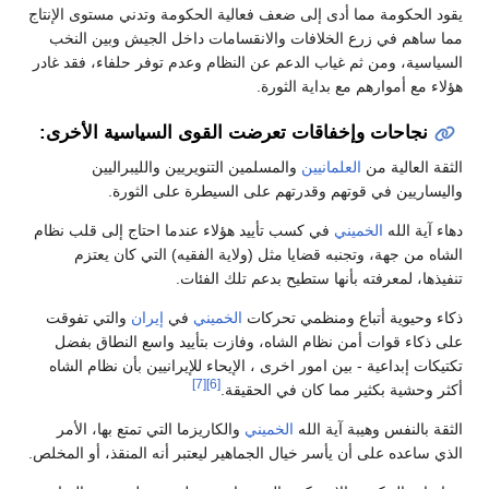
يقود الحكومة مما أدى إلى ضعف فعالية الحكومة وتدني مستوى الإنتاج
مما ساهم في زرع الخلافات والانقسامات داخل الجيش وبين النخب
السياسية، ومن ثم غياب الدعم عن النظام وعدم توفر حلفاء، فقد غادر
هؤلاء مع أموارهم مع بداية الثورة.
نجاحات وإخفاقات تعرضت القوى السياسية الأخرى:
الثقة العالية من
العلمانيين
والمسلمين التنويريين والليبراليين
واليساريين في قوتهم وقدرتهم على السيطرة على الثورة.
دهاء آية الله
الخميني
في كسب تأييد هؤلاء عندما احتاج إلى قلب نظام
الشاه من جهة، وتجنبه قضايا مثل (ولاية الفقيه) التي كان يعتزم
تنفيذها، لمعرفته بأنها ستطيح بدعم تلك الفئات.
ذكاء وحيوية أتباع ومنظمي تحركات
الخميني
في
إيران
والتي تفوقت
على ذكاء قوات أمن نظام الشاه، وفازت بتأييد واسع النطاق بفضل
تكتيكات إبداعية - بين امور اخرى ، الإيحاء للإيرانيين بأن نظام الشاه
[7]
[6]
أكثر وحشية بكثير مما كان في الحقيقة.
الثقة بالنفس وهيبة آية الله
الخميني
والكاريزما التي تمتع بها، الأمر
الذي ساعده على أن يأسر خيال الجماهير ليعتبر أنه المنقذ، أو المخلص.