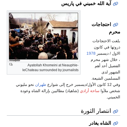
آية الله خميني في پاريس
احتجاجات
محرم
بلغت الاحتجاجات
ذروتها في كانون
الاول / ديسمبر
1978
، خلال شهر محرم
Ayatollah Khomeini at Neauphle-
الفضيل أحد أهم
leChateau surrounded by journalists
الشهور لدى
المسلمين الشيعة.
وفي 12 كانون الأول/ديسمبر خرج إلى شوارع
طهران
نحو مليوني
شخص ملأوا
ساحة أزادي
(شاهياد) مطالبين بإزالة الشاه وعودة
الخميني.
انتصار الثورة
الشاه يغادر