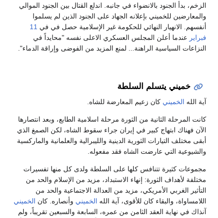
الزخم، بدأ الجنود بالانضواء في جانبه. اندلع القتال بين الجنود الموالي
والمعارضين للخميني بإعلانه الجهاد على الجنود الذين لم يسلموا
أنفسهم. الانهيار النهائي للحكومة غير الإسلامية حصل في في
11
فبراير
عندما أعلن المجلس العسكري الاعلى نفسه "محايداً في
النزاعات السياسية الراهنة... لمنع المزيد من الفوضى وإراقة الدماء".
خميني يتسلم السلطة
آية الله
الخميني
كان زعيم المعارضة للشاه.
كانت المرحلة الثانية من الثورة مرحلة اسلامية الطابع، وبعد انتصارها
الآن فهناك ابتهاج كبير في إيران جراء سقوط الشاه، لكن الصمغ الذي
أبقى مختلف التيارات الثورية الدينية والليبرالية والعلمانية والماركسية
والشيوعية التي عارضت الشاه فقد مفعوله.
مجموعات كثيرة تتنافس كلها على السلطة ولدى كل منها تفسيرات
مختلفة لأهداف الثورة: إنهاء الاستبداد، مزيد من الإسلام والحد من
التأثير الغربي الأمريكي، مزيد من العدالة الاجتماعية والحد من
اللامساواة، والبقاء كان للأقوى، آية الله
الخميني
وأنصاره. كان
الخميني
آنذاك في نهاية العقد الثامن من عمره، السابعة والسبعين تقريباً، ولم