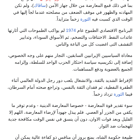
بما في ذلك قمع المعارضة من خلال جهاز الأمن (
ساڤاك
)، ولم تكن
المهادنه والظهور في موقف الضعف من مصلحته عندما لجأ إليها في
الوقت الذي كسبت فيه
الثورة
زخماً متزايداً.
البرنامج الاقتصادي الطموح عام
1974
لم يواكب الطموحات التي أثارتها
عائدات النفط. الاختناقات والتضخم، ثم الأسواق السوداء، وتدابير
التقشف التى اغضبت كل من الباعة والناس.
معاداة السياسيين الإيرانيين السابقين، التجار منهم على وجه الخصوص،
إضافة إلى تكريسيه سياسة احتكار الحزب الواحد للسلطة، وإلزامه
الجميع بالعضوية ودفع المساهمات.
الإفراط الشديد بالثقة، والانشغال بلعب دور رجل الدولة العالمي أثناء
الطفرة النفطية، ثم فقدان الثقة بالنفس، وتراجع صحته أمام السرطان،
فيما
الثورة
تزداد زخماً.
سوء تقدير قوة المعارضة - خصوصا المعارضة الدينية - وعدم توفر ما
يكفي من الجزر أو العصي. فلم يبذل جهوداً لإرضاء المعارضة، اللهم إلا
القليل وبعد فوات الاوان، دون أن ينسق في نفس الوقت مكافحة جدية
للهجمات ضد الثوار.
طبيعة حكومة الشاه، بمنع بروز أن منافس ذو كفاءة عالية يمكن أن