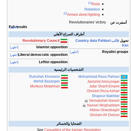
[1]
Riots
Rebellion
[2]
Armed street fighting
Revolutionaries' victory
أسفرت عن
Full results
[اظهر]
أطراف الصراع الأهلي
تحويل
قالب:Country data Pahlavi
Revolutionary Council
Iran
Islamist opposition
[اظهر]
Royalist groups
[اظهر]
Liberal democratic opposition
[اظهر]
Leftist opposition
[اظهر]
الشخصيات الرئيسية
Ruhollah Khomeini
Mohammad Reza Pahlavi
Mehdi Bazargan
Jamshid Amouzegar
Morteza Motahhari
Jafar Sharif-Emami
Gholam Reza Azhari
Shapour Bakhtiar
Nematollah Nassiri
Nasser Moghaddam
Abbas Gharabaghi
Gholam Ali Oveissi
الضحايا والخسائر
See
Casualties of the Iranian Revolution