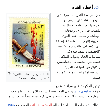
أخطاء الشاه
كان لسياسة التغريب القوية التي
انتهجها الشاه على الرغم من
تعارضها مع الثقافة الإسلامية
للشيعة في إيران، وعلاقاته
الوطيدة واعتماده على القوى
الغربية (الولايات المتحدة)، إضافة
إلى الاسراف والفساد والنخبوية
(الحقيقية والمفترضة) في
سياسات الشاه وديوانه الملكي.
فشله في استقطاب المتعاطفين
والأتباع من القيادات الدينية
الشيعية لمقارعة الحملة الخمينية
1980 طابع بريد بمناسبة الثورة:
ضده.
"انتصار الدم على السيف!"
تركيز الحكومة على مراقبة وقمع
حركة
مجاهدي خلق
وباقي المعارضة اليسارية الإيرانية، بينما راحت
المعارضة الدينية الأكثر شعبية تنتظم حتى قوضت تدريجياً نظام الشاه.
انتهاك التصرفات الاستبدادية للنظام
الدستور الإيراني
الذي وضع
1906
،