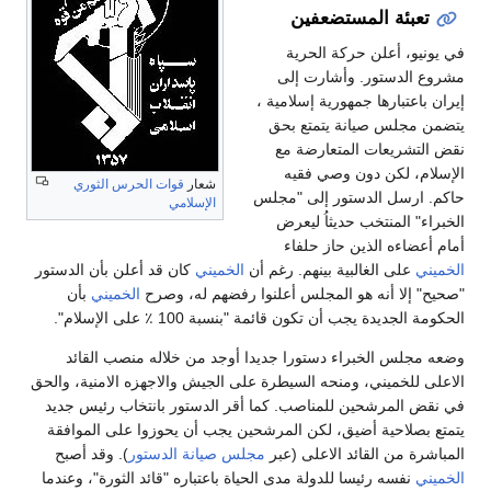
تعبئة المستضعفين
في يونيو، أعلن حركة الحرية
مشروع الدستور. وأشارت إلى
إيران باعتبارها جمهورية إسلامية ،
يتضمن مجلس صيانة يتمتع بحق
نقض التشريعات المتعارضة مع
الإسلام، لكن دون وصي فقيه
شعار
قوات الحرس الثوري
حاكم. ارسل الدستور إلى "مجلس
الإسلامي
الخبراء" المنتخب حديثاُ ليعرض
أمام أعضاءه الذين حاز حلفاء
الخميني
على الغالبية بينهم. رغم أن
الخميني
كان قد أعلن بأن الدستور
"صحيح" إلا أنه هو المجلس أعلنوا رفضهم له، وصرح
الخميني
بأن
الحكومة الجديدة يجب أن تكون قائمة "بنسبة 100 ٪ على الإسلام".
وضعه مجلس الخبراء دستورا جديدا أوجد من خلاله منصب القائد
الاعلى للخميني، ومنحه السيطرة على الجيش والاجهزه الامنية، والحق
في نقض المرشحين للمناصب. كما أقر الدستور بانتخاب رئيس جديد
يتمتع بصلاحية أضيق، لكن المرشحين يجب أن يحوزوا على الموافقة
المباشرة من القائد الاعلى (عبر
مجلس صيانة الدستور
). وقد أصبح
الخميني
نفسه رئيسا للدولة مدى الحياة باعتباره "قائد الثورة"، وعندما