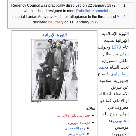
Regency Council was practically dissolved on 22 January 1979,
^
.
when its head resigned to meet
Ruhollah Khomeini
Imperial Iranian Army revoked their allegiance to the throne and
^
declared
neutrality
on 11 February 1979.
الثورة الإسلامية
الثورة الإيرانية
الإيرانية
نشبت
عام
1979
وحولت
إيران
من نظام
ملكي دستوري،
تحت الشاه
محمد
رضا بهلوي
، لتصبح
جمهورية إسلامية
عن طريق
الاستفتاء. آية الله
أو الامام، كما هو
معروف في
مقالات
إيران، روح الله
خط زمني للثورة الإيرانية
الخميني
يعد
الزعماء الثوريون
مؤسس
روح الله خميني
الجمهورية
علي شريعتي