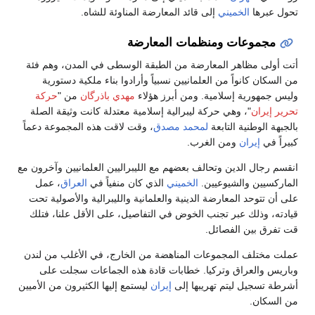
تحول عبرها
الخميني
إلى قائد المعارضة المناوئة للشاه.
مجموعات ومنظمات المعارضة
أتت أولى مظاهر المعارضة من الطبقة الوسطى في المدن، وهم فئة
من السكان كانواً من العلمانيين نسبياً وأرادوا بناء ملكية دستورية
وليس جمهورية إسلامية. ومن أبرز هؤلاء
مهدي باذرگان
من "
حركة
تحرير إيران
"، وهي حركة ليبرالية إسلامية معتدلة كانت وثيقة الصلة
بالجبهة الوطنية التابعة
لمحمد مصدق
، وقت لاقت هذه المجموعة دعماً
كبيراً في
إيران
ومن الغرب.
انقسم رجال الدين وتحالف بعضهم مع الليبراليين العلمانيين وآخرون مع
الماركسيين والشيوعيين.
الخميني
الذي كان منفياً في
العراق
، عمل
على أن تتوحد المعارضة الدينية والعلمانية والليبرالية والأصولية تحت
قيادته، وذلك عبر تجنب الخوض في التفاصيل، على الأقل علنا، فتلك
قت تفرق بين الفصائل.
عملت مختلف المجموعات المناهضة من الخارج، في الأغلب من لندن
وباريس والعراق وتركيا. خطابات قادة هذه الجماعات سجلت على
أشرطة تسجيل ليتم تهريبها إلى
إيران
ليستمع إليها الكثيرون من الأميين
من السكان.