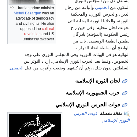
مستقل كل من المجلس الثوري
المكون من
الخميني
وأتباعه من رجال
Iranian prime minister
Mehdi Bazargan
was an
الدين، والحرس الثوري، والمحكمة
advocate of democracy
الثورية، والخلايا الثورية المحلية التي
and civil rights. He also
تحولت لجان محلية. وفي حين راح
opposed the
cultural
رئيس الحكومة (المؤقتة) باذرگان
revolution
and US
embassy takeover.
يطمئن الطبقة الوسطى، بات من
الواضح أن سلطة اتخاذ القرارات
النهائية هو في الهيئات الثورية وفي المجلس الثوري على وجه
الخصوص، وفيما بعد الحزب الثوري الإسلامي. إزداد التوتر بين
السلطتين بدون شك، رغم أن كلتيهما وضعت وأقرت من قبل
الخميني
.
لجان الثورة الإسلامية
حزب الجمهورية الإسلامية
قوات الحرس الثوري الإسلامي
مقالة مفصلة
:
قوات الحرس
الثوري الإسلامي