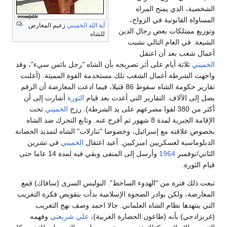
الشخصية، الذي يمنح المراه
المساواة القانونية في الزواج،
آية الله الخميني
زعيم المعارض
وتوزيع ممتلكات بعض رجال الدين
للشاه
الشيعة. في العام التالي نشبت
أعمال شغب بعد أن اعتقل
الخميني
ثلاثة أيام على أثر تصريحه بأن الشاه "رجل بائس سيء"، وقد
واجهت الشرطة أعمال الشغب تلك مستخدمة القوة المميتة. (أعلنت
تقارير حكومة الشاه سقوط 86 قتيلا، فيما ادعت المعارضة أن الرقم
يصل إلى الآلاف. التقارير التي أعدت بعد قيام
الثورة
أشارت إلى أن
أكثر من 380 لقوا مصرعهم على يد الشرطة). رزح
الخميني
تحت
الإقامة الجبرية لمدة 8 شهور ثم أفرج عنه. وتابع التحرك ضد الشاه
بخصوص علاقته مع إسرائيل، وخصوصا "تنازلات" الشاه لتمديد الحصانة
الدبلوماسية لعسكريين اميركيين. أعيد اعتقال
الخميني
في تشرين
الثاني/نوفمبر
1964
وأرسل إلى المنفى وبقي فيه لمدة 14 عاما حتى
قيام الثورة.
تبعت ذلك فترة من "الهدوء الساخط". البوليس السرى (سافاك) قمع
المعارضة، ولكن بوادر الصحوة الإسلامية بدأت بتقويض فكرة التغريب
التي ينتهدها نظام الشاه العلماني. جالا احمد وصف نهج التغريب
(غربزادجي) بأنه (طاعون الحضارة الغربية)،
علي شريعتي
وفهمه