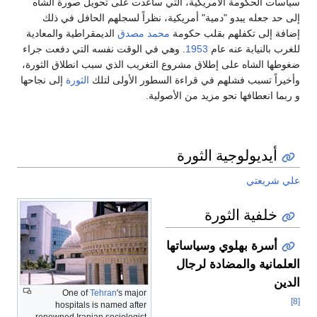
سياسات الحكومة الامريكية، التي ساعدت على تحويل صورة الشاه
إلى حد جعله يبدو "دمية" أمريكية، نظراً لسجلهم الحافل في ذلك
إضافة إلى تكفلهم بقلب حكومة
محمد مصدق
الديمقراطية والمعادية
للغرب بالنيابة عنه عام
1953
. وهي في الوقت نفسه التي دفعت جراء
ضغوطها الشاه على إطلاق مشروع التغريب الذي سبب انطلاق الثورة،
وأخيراً تسبب فشلهم في قراءة السطور الأولى لتلك
الثورة
إلى نجاحها
و ربما انعطافها نحو مزيد من الأصولية.
أيديولوجية الثورة
علي شريعتي
خلفية الثورة
أسرة بهلوي وسياساتها
العلمانية والمضادة لرجال
الدين
One of
Tehran
's major
[8]
hospitals is named after