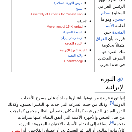
حرس الثورة الإسلامية
الرئيس العراقي
بسيج
المخلوع
صدام
Assembly of Experts for Constitution
حسين
، وهو ما
الأحداث
أعلنته
الأمم
Movement of 15 Khordad
المتحدة
حين
الجمعة السوداء
أزمة رهائن إيران
قررت بأن
العراق
الثورة الثقافية
متمثلاً بحكومة
عقيدة الثورة الإيرانية
تلك الفترة هو
ولاية الفقيه
الطرف المعتدي
Gharbzadegi
في هذه الحرب.
الثورة
الإيرانية
إنها ثورة فريدة من نوعها باعتبارها مفاجأة على مسرح الأحداث
[3]
الدولية
، وذلك من حيث السرعة التي حدث بها التغيير العميق، وكذلك
الدور القيادي للدين فيه، كما أنه كان يعتقد أن النظام محمي كما يجب
من قبل الجيش والأجهزة الأمنية التي أنفق النظام عليها ميزانيات
[4]
ضخمة
، إضافة إلى انعدام الأسباب الاعتيادية المعروفة للثورة،
كالأزمات المالية، أو الهزائم العسكرية، أو عصيان الفلاحين، أو
التمرد