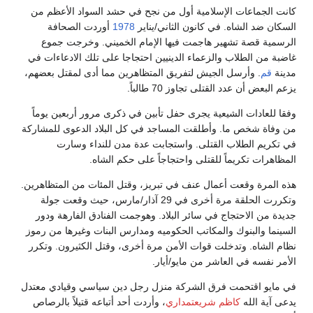
كانت الجماعات الإسلامية أول من نجح في حشد السواد الأعظم من
السكان ضد الشاه. في كانون الثاني/يناير
1978
أوردت الصحافة
الرسمية قصة تشهير هاجمت فيها الإمام الخميني. وخرجت جموع
غاضبة من الطلاب والزعماء الدينيين احتجاجا على تلك الادعاءات في
مدينة
قم
. وأرسل الجيش لتفريق المتظاهرين مما أدى لمقتل بعضهم،
يزعم البعض أن عدد القتلى تجاوز 70 طالباً.
وفقا للعادات الشيعية يجرى حفل تأبين في ذكرى مرور أربعين يوماً
من وفاة شخص ما. وأطلقت المساجد في كل البلاد الدعوى للمشاركة
في تكريم الطلاب القتلى. واستجابت عدة مدن للنداء وسارت
المظاهرات تكريماً للقتلى واحتجاجاً على حكم الشاه.
هذه المرة وقعت أعمال عنف في تبريز، وقتل المئات من المتظاهرين.
وتكررت الحلقة مرة أخرى في 29 آذار/مارس، حيث وقعت جولة
جديدة من الاحتجاج في سائر البلاد. وهوجمت الفنادق الفارهة ودور
السينما والبنوك والمكاتب الحكوميه ومدارس البنات وغيرها من رموز
نظام الشاه. وتدخلت قوات الأمن مرة أخرى، وقتل الكثيرون. وتكرر
الأمر نفسه في العاشر من مايو/أيار.
في مايو اقتحمت فرق الشركة منزل رجل دين سياسي وقيادي معتدل
يدعى آية الله
كاظم شريعتمداري
، وأردت أحد أتباعه قتيلاً بالرصاص