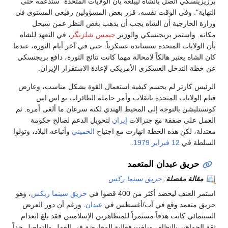
برزيزينسكي اتصل بالشاه ليبلغه بأن الولايات المتحدة "ستدعمه حتى
النهاية". وفي الوقت نفسه، قرر بعض المسؤولين رفيعي المستوى في
وزارة الخارجية أن الشاه يجب أن يذهب بغض النظر عمن سيحل
مكانه. واستمر بريجنسكي والوزير
جيمس شلزنگر
، في التعهد للشاه
بأن الولايات المتحدة ستسانده عسكرياً. حتى في آخر أيام الثورة، عندما
كان الشاه يعتبر هالكاً لامحالة مهما كانت نتائج الثورة، دافع بريجنسكي
عن خطة التدخل العسكرى الأمريكى لإعادة الاستقرار الإيران.
الرئيس كارتر لم يحسم كيفية استعمال القوة بشكل مناسب، وعارض
قيام الولايات المتحدة بانقلاب وأمر حاملة الطائرات يو اس اس
كونستليشن بالتوجه إلى المحيط الهندي لكنه سرعان ما ألغى أمره. ثم
العمل على صفقة مع جنرالات
إيران
لتحويل الدعم لصالح حكومة
معتدلة، لكن هذه الخطة انهارت مع اجتياح
الخميني
وأتباعه البلاد، وتولوا
السلطة في
12 فبراير
1979
.
حريق عبدان المتعمد
مقالة مفصلة
:
حريق سينما ركس
استمر العنف ليحصد أكثر من 400 قضوا في
حريق سينما ريكس
، وهو
حريق متعمد وقع في آب/أغسطس في
عبدان
. ورغم أن دور العرض
السينمائي كانت هدفاً مستمراً للمتظاهرين الإسلاميين فقد بلغ انعدام
ثقة الجماهير بالنظام، وبلغت فعالية المعارضة في العمل والتواصل حداً