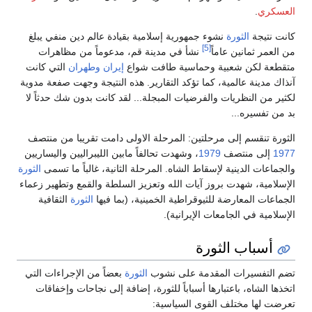
العسكري
.
كانت نتيجة
الثورة
نشوء جمهورية إسلامية بقيادة عالم دين منفي يبلغ
[5]
من العمر ثمانين عاماً
نشأ في مدينة قم، مدعوماً من مظاهرات
متقطعة لكن شعبية وحماسية طافت شواع
إيران
وطهران
التي كانت
آنذاك مدينة عالمية، كما تؤكد التقارير. هذه النتيجة وجهت صفعة مدوية
لكثير من النظريات والفرضيات المبجلة... لقد كانت بدون شك حدثاً لا
بد من تفسيره...
الثورة تنقسم إلى مرحلتين: المرحلة الاولى دامت تقريبا من منتصف
1977
إلى منتصف
1979
، وشهدت تحالفاً مابين الليبراليين واليساريين
والجماعات الدينية لإسقاط الشاه. المرحلة الثانية، غالباً ما تسمى
الثورة
الإسلامية، شهدت بروز آيات الله وتعزيز السلطة والقمع وتطهير زعماء
الجماعات المعارضة للثيوقراطية الخمينية، (بما فيها
الثورة
الثقافية
الإسلامية في الجامعات الإيرانية).
أسباب الثورة
تضم التفسيرات المقدمة على نشوب
الثورة
بعضاً من الإجراءات التي
اتخذها الشاه، باعتبارها أسباباً للثورة، إضافة إلى نجاحات وإخفاقات
تعرضت لها مختلف القوى السياسية: