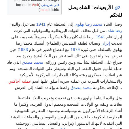
renowned Iranian sociologist
علي شريعتي
(located in
Amir
الأربعينات: الشاه يصل
abad
district.)
للحكم
وصل الشاه
محمد رضا بهلوى
إلى السلطة عام
1941
بعد عزل والده،
رضا شاه
، من قبل تحالف القوات البريطانية والسوفياتية التي غزت
إيران عام
1941
. رضا شاه كان رجلاً عسكرياً ، معروفاً بتصميمه على
تحديث
إيران
وبعدائه لطبقة المتدينين (العلماء). أمسك محمد رضا
بهلوي بالسلطة حتى ثورة
1979
مع انقطاع قصير في عام
1953
؛ حين
تعرض لمحاولة ثورة. في تلك السنة فر من البلاد لفترة وجيزة بعد
صراع على السلطة نشأ بينه وبين رئيس وزرائه،
محمد مصدق
الذي قاد
حملة لتأميم حقول النفط في البلد وسيطر على القوات المسلحة. وتم
عبر انقلاب العسكري رعته وكالة المخابرات المركزية الأمريكية
والاستخبارات السرية في عملية سرية أطلق عليها اسم
عملية آجاكس
، الإطاحة بحكومة
محمد مصدق
واعتقاله وإعادة الشاه إلى العرش.
مثل والده الشاه البهلوي رغب في تحديث وتغريب البلاد. فاحتفظ
بعلاقات وثيقة مع الولايات المتحدة ومعظم الدول الغربية، وكثيرا ما
أشاد الزعماء الأميركيون به وبسياسته وصموده المعارض للشيوعية.
المعارضة لحكومته جاءت من اليساريين والقوميين والجماعات الدينية
التي انتقدته لانتهاك الدستور الإيراني، والفساد السياسي، ووحشية