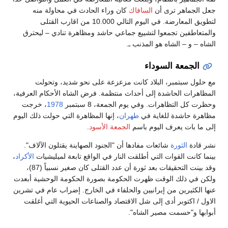
جعل الجماهر ترى أن
السافاك
كان وراء الحادث في محاولة منه
لتطويق المعارضة. في اليوم التالي 10.000 من اقارب القتلى
والمتعاطفين تجمعوا لتشييع جماعي حاشد ومظاهرة تنادي – ليحترق
الشاه – و – الشاه هو المذنب ـ.
الجمعة السوداء
مع حلول سبتمبر، البلاد كانت مزعزعة على نحو شديد، وتحولت
المظاهرات الحاشدة إلى أحداث منتظمة. فرض الشاه الأحكام العرفية،
وحظرت كل التظاهرات. وفي يوم الجمعة، 8 سبتمبر
1978
، خرجت
مظاهرة حاشدة للغاية في
طهران
، إنها المظاهرة التي حولت ذلك اليوم
إلى ما بات يعرف اليوم باسم
الجمعة الأسود
.
نشر قادة
الثورة
شائعات مفادها أن "الجنود الصهاينة يقتلون الآلاف".
بينما كانت القوات التي أطلقت النار في الواقع تابعة لميليشيات
الأكراد
،
وقد بينت التحقيقات بعد ثورة أن عدد القتلى كان صغير نسبياً (87)،
ولكن في ذلك الوقت ظهرت الحكومة بصورة الحكومة الوحشية أبعدت
عنها الكثيرين من إيرانيين والحلفاء في الخارج. إضراب عام في تشرين
الاول / اكتوبر أدى إلى شل الاقتصاد والصناعات الحيوية التي أغلقت
أبوابها و"حسمت مصير الشاه".