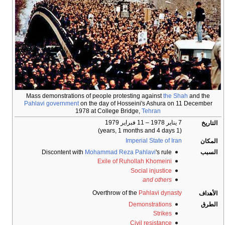
Mass demonstrations of people protesting against
the Shah
and the
Pahlavi government
on the day of Hosseini's Ashura on 11 December
1978 at College Bridge,
Tehran
7 يناير 1978
– 11 فبراير 1979
التاريخ
(1 years, 1 months and 4 days)
Imperial State of Iran
المكان
السبب
's rule
Mohammad Reza Pahlavi
Discontent with
Exile of Ruhollah Khomeini
Social injustice
and others
Overthrow of the
Pahlavi dynasty
الأهداف
الطرق
Demonstrations
Strikes
Civil resistance