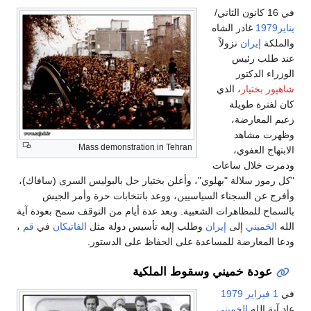
في 16 كانون الثاني/
يناير1979
غادر الشاه
والملكة
إيران
نزولاً
عند طلب رئيس
الوزراء الدكتور
شاهپور بختيار
، الذي
كان لفترة طويلة
زعيم المعارضة،
وظهرت مشاهد
Mass demonstration in Tehran
الابتهاج العفوي،
ودمرت خلال ساعات
"كل رموز سلالة "بهلوي"، وأعلن بختيار حل بالبوليس السرى (سافاك)،
وأفرج عن السجناء السياسيين، ووعد بانتخابات حرة وأمر الجيش
بالسماح للمظاهرات الشعبية. وبعد عدة أيام من التوقف سمح بعودة آية
الله
الخميني
إلى
إيران
وطلب إليه تأسيس دولة مثل
الفاتيكان
في
قم
،
ودعا المعارضة للمساعدة على الحفاظ على الدستور.
عودة خميني وسقوط الملكية
في
1 فبراير
1979
عاد آية الله
الخميني