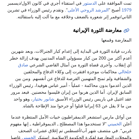
تمت الموافقة على
الدستور
في استفتاء أجري في كانون الاول/ديسمبر
1979
أصبح "
المرشد الروحي الأعلى
". وتقدم رئيس الوزراء في تشرين
الثاني/نوفمر إثر شعوره بالضعف وخلافه مع ما آلت إليه باستقالته.
معارضة الثورة الإيرانية
المعارضة وقمعها
بادرت قيادة الثورة في البداية إلى إعدام كبار الجنرالات، وبعد شهرين
أعدم أكثر من 200 من كبار مسؤولي الشاه المدنيين بهدف إزالة خطر
أي إنقلاب. وأجرى قضاة الثورة من أمثال القاضي الشرعي
صادق
خلخالي
محاكمات موجزة افتقرت إلى وكلاء الدفاع والمحلفين
والشفافية ولم تمنح المتهمين الفرصة للدفاع عن أنفسهم. ومن بين
الذين أعدموا بدون محاكمة - عملياً - أمير عباس هوفيدا، رئيس الوزراء
السابق لإيران. أما الذين هربوا من إيران فليسوا محصنين. فبعد مرور
عقد اغتيل في باريس رئيس الوزراء الأسبق
شابور بختيار
، وهو واحد
من ما لا يقل عن 63 إيرانيا قتلوا أو جرحوا منذ الإطاحة بالشاه.
من أوائل مارس استشعر الديمقراطيون خبيات الأمل المنتظرة عندما
أعلن
الخميني
"لا تستخدموا هذا المصطلح ـ الديموقراطية ـ إنها مفهوم
غربي". في منتصف شهر آب/أغسطس تم إغلاق عشرات الصحف
والمجلات المعارضة لفكرة الحكومة الإسلامية. استنكر
الخميني
غاضبا