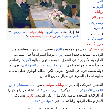
ألفريد
أثرتون
،
ووليام
سوليڤان
،
وسايروس
فانس
،
شاه إيران يقابل
ألفريد أثرتون
,
وليام سوليڤان
,
سايروس
والرئيس
فانس
,
جيمي كارتر
,
وزبيگنييڤ بريجنسكي
, 1977.
جيمي كارتر
،
وزبيگنييڤ
بريجنسكي
. ففي مواجهة هذه
الثورة
سعى الشاه وراء مساعدة من
الولايات المتحدة. فقد احتلت
إيران
موقعاً استراتيجياً في السياسة
الخارجية الأمريكية في الشرق الاوسط، فهي موالية
لأمريكا
وتتقاسم
حدوداً طويلة مع عدوها في
الحرب الباردة
الاتحاد السوفياتي
، وهي أكبر
دولة نفطية قوية في الخليج العربي. لكن النظام البهلوي حظي بدعاية
سلبية لسجله السيء في مجال حقوق الانسان.
السفير الأمريكى إلى إيران،
ويليام سوليفان
يقول بأن
مستشار الأمن
القومي الأمريكي
السيد زبگنييڤ
بريجنسكي
"أكد للشاه مراراً وتكراراً
أن الولايات المتحدة تدعمه بالكامل ". لكن الرئيس
كارتر
فشل في
الالتزام بتلك الوعود والتأكيدات. في
4 نوفمبر
1978
،