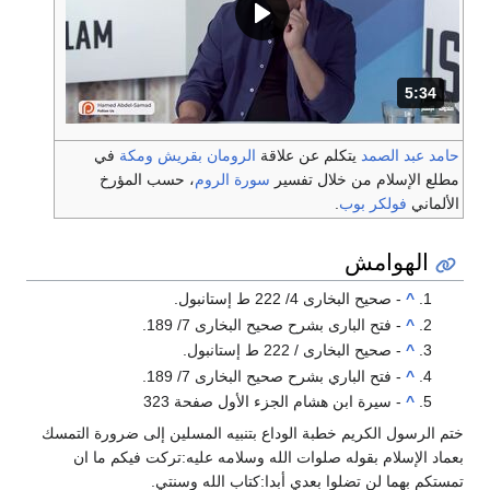
5:34
المدة: دقائق و 34 ثواني.
حامد عبد الصمد
يتكلم عن علاقة
الرومان
بقريش
ومكة
في
مطلع الإسلام من خلال تفسير
سورة الروم
، حسب المؤرخ
الألماني
فولكر بوب
.
الهوامش
^
- صحيح البخارى 4/ 222 ط إستانبول.
^
- فتح البارى بشرح صحيح البخارى 7/ 189.
^
- صحيح البخارى / 222 ط إستانبول.
^
- فتح الباري بشرح صحيح البخارى 7/ 189.
^
- سيرة ابن هشام الجزء الأول صفحة 323
ختم الرسول الكريم خطبة الوداع بتنبيه المسلين إلى ضرورة التمسك
بعماد الإسلام بقوله صلوات الله وسلامه عليه:تركت فيكم ما ان
تمستكم بهما لن تضلوا بعدي أبدا:كتاب الله وسنتي.