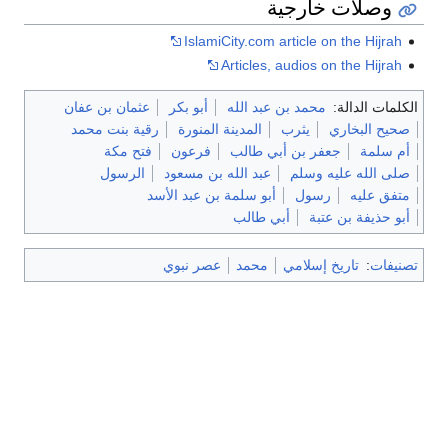
وصلات خارجية
IslamiCity.com article on the Hijrah
Articles, audios on the Hijrah
الكلمات الدالة:
محمد بن عبد الله
أبو بكر
عثمان بن عفان
صحيح البخاري
يثرب
المدينة المنورة
رقية بنت محمد
أم سلمة
جعفر بن أبي طالب
فرعون
فتح مكة
صلى الله عليه وسلم
عبد الله بن مسعود
الرسول
متفق عليه
رسول
أبو سلمة بن عبد الأسد
أبو حذيفة بن عتبة
أبي طالب
تصنيفات
:
تاريخ إسلامي
محمد
عصر نبوي