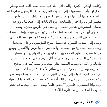
وكانت الهجرة الكبرى والتى أذن الله فيها لنبيه صلى الله عليه وسلم
بتحقيقها وأراه موضعها - إلى المدينة المنورة، فاتخد الرسول صلى الله
عليه وسلم لها أسبابها ، واختار فيها الرفيق ، والدليل الخبير، وأمن
مصدر الزاد ، والأخبار والمتابعة، ورد الأمانات إلى أصحابها ، وواجه
طغيان المشركين بتدبير محكم ، ومضى في طريق هجرته ومعه
الصديق أبو بكر، وفشلت محاولات المشركين في تتبعه وإعادته وتجلت
عناية الله في الطريق وشهدت بذلك "أم معبد" كما شهد سراقة حتى
وصل إلى المدينة المنورة فاستقبل بفرح المؤمنين ، وأقام مسجدا
وحمل فيه الحجارة مع أصحابه ،وآخى بين المهاجرين والأنصار، ووضع
ميثاقا عظيما لتنظيم العلاقة بين المقيمين من المهاجرين والأنصار
واليهود في المدينة المنورة وظهرت آثار الهجرة في مغالات التأسيس
للدولة والأمة، وسميت المدينة بدار الهجرة والسنة كما في صحيح
البخارى، وصارت الهجرة إليها من سائر الأنحاء الأخرى التى بلغها
الإسلام تقوية للدولة إلى أن قال النبى صلى الله عليه وسلم بعد فتح
مكة ودخول الناس في دين الله أفواجأ: "لا هجرة بعد الفتح ولكن جهاد
ونية واذا استنفرتم فانفروا"(متفق عليه) وبقى معنى الهجرة في هجر
مانهى الله عنه ، وبقت تاريخا للأمة.
خط زمني