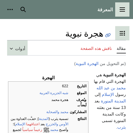
المعرفة
القائمة الرئيسية
بحث
أدوات
هجرة نبوية
تبديل عرض جدول المحتويات
مقالة
ناقش هذه الصفحة
أدوات
(تم التحويل من
الهجرة النبوية
)
الهجرة النبوية
هي
الهجرة
الهجرة التي قام بها
التاريخ
622
محمد بن عبد الله
الموقع
شبه الجزيرة العربية
رسول
الإسلام
إلى
ويُعرف
هجرة محمد
المدينة المنورة
بعد
أيضاً بـ
13 سنة من بعثته
المشاركون
محمد
والصحابة
وكانت المدينة
النتائج
تسمية يثرب (
المدينة
); خفـَّت العداوة بين
المنورة تسمى
الأوس
والخزرج
بعد
اعتناقهما
الإسلام
)؛
يثرب
.
وأصبح
محمد
زعيماً سياسياً
لجميع