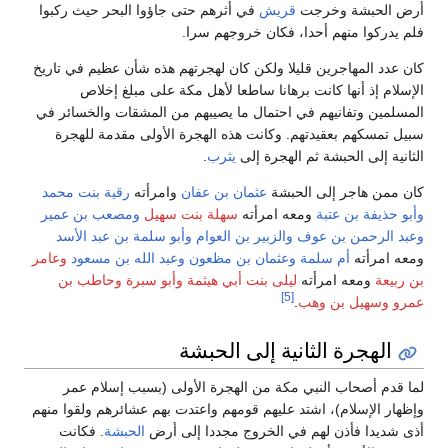
أرض الحبشة وخرجت
قريش
في أثرهم حتى جاؤوا البحر حيث ركبوا
فلم يدركوا منهم أحدا، فكان خروجهم سرا.
كان عدد المهاجرين قليلا ولكن كان لهجرتهم هذه شأن عظيم في تاريخ
الإسلام إذ أنها كانت برهانا ساطعا لأهل مكة على مبلغ إخلاص
المسلمين وتفانيهم في احتمال ما يصيبهم من المشقات والخسائر في
سبيل تمسكهم بعقيدتهم. وكانت هذه الهجرة الأولى مقدمة للهجرة
الثانية إلى الحبشة ثم الهجرة إلى
يثرب
.
كان ممن هاجر إلى الحبشة
عثمان بن عفان
وامرأته
رقية بنت محمد
وأبو حذيفة بن عتبة
ومعه امرأته
سهلة بنت سهيل
ومصعب بن عمير
وعبد الرحمن بن عوف
والزبير بن العوام
وأبو سلمة بن عبد الأسد
ومعه امرأته
أم سلمة
وعثمان بن مظعون
وعبد الله بن مسعود
وعامر
بن ربيعة
ومعه امرأته
ليلى بنت أبي هيثمة
وأبو سبرة
وحاطب بن
[5]
عمرو
وسهيل بن وهب
.
الهجرة الثانية إلى الحبشة
لما قدم أصحاب النبي مكة من الهجرة الأولى (بسبب إسلام عمر
وإظهار الإسلام)، اشتد عليهم قومهم واعتدت بهم عشائرهم ولقوا منهم
أذى شديدا فأذن لهم في الخروج مجددا إلى أرض
الحبشة
. فكانت