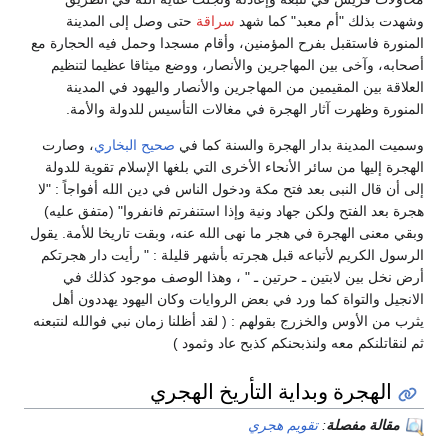
وشهدت بذلك "أم معبد" كما شهد
سراقة
حتى وصل إلى المدينة
المنورة فاستقبل بفرح المؤمنين، وأقام مسجدا وحمل فيه الحجارة مع
أصحابه، وآخى بين المهاجرين والأنصار، ووضع ميثاقا عظيما لتنظيم
العلاقة بين المقيمين من المهاجرين والأنصار واليهود في المدينة
المنورة وظهرت آثار الهجرة في مغالات التأسيس للدولة والأمة.
وسميت المدينة بدار الهجرة والسنة كما في
صحيح البخاري
، وصارت
الهجرة إليها من سائر الأنحاء الأخرى التي بلغها الإسلام تقوية للدولة
إلى أن قال النبى بعد فتح مكة ودخول الناس في دين الله أفواجاً : "لا
هجرة بعد الفتح ولكن جهاد ونية وإذا استنفرتم فانفروا" (متفق عليه)
وبقي معنى الهجرة في هجر ما نهى الله عنه، وبقت تاريخا للأمة. يقول
الرسول الكريم لأتباعه قبل هجرته بأشهر قليلة : " رأيت دار هجرتكم
أرض نخل بين لابتين ـ حرتين ـ " ، وهذا الوصف موجود كذلك في
الانجيل والتواة كما ورد في بعض الروايات وكان اليهود يهددون أهل
يثرب من الأوس والخزرج بقولهم : ( لقد أظلنا زمان نبي فوالله لنتبعنه
ثم لنقاتلنكم معه ولنذبحنكم كذبح عاد وثمود )
الهجرة وبداية التأريخ الهجري
مقالة مفصلة
:
تقويم هجري