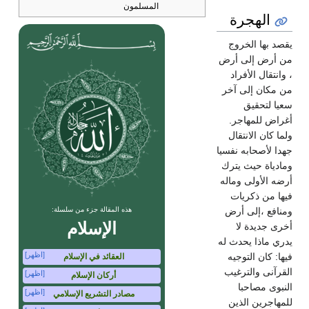
المسلمون
الهجرة
يقصد بها الخروج
من أرض إلى أرض
، وانتقال الأفراد
من مكان إلى آخر
سعيا لتحقيق
أغراض للمهاجر.
ولما كان الانتقال
جهدا لأصحابه نفسيا
ومادياة حيث يترك
أرضه الأولى وماله
فيها من ذكريات
هذه المقالة جزء من سلسلة:
ومنافع ،إلى أرض
الإسلام
أخرى جديدة لا
يدري ماذا يحدث له
[اظهر]
فيها: كان التوجيه
العقائد في الإسلام
القرآنى والترغيب
[اظهر]
أركان الإسلام
النبوى مصاحبا
[اظهر]
مصادر التشريع الإسلامي
للمهاجرين الذين