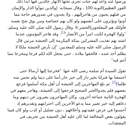
ورضوا عنه وأعد لهم جنات تجرى تحتها الأنهار خالدين فيها أبدا ذلك
الفوز العظيم}التوبة:100 ، وقال سبحانه: {والذين تبوأوا الدار والإيمان
من قبلهم يحبون من هاجرإليهم ، ولا يجدون في صدورهم حاجة مما
أوتوا ويؤثرون على أنفسهم ولو كان بهم خصاصة ومن يوق شح نفسه
فأولئك هم المفلحون}الحشر:6. وقال رسول الله صلى الله عليه وسلم:
[1]
"ولولا الهجرة لكنت امرأ من الأنصار"
. وقد هاجر المؤمنون عندما
اشتد بهم تعذيب المشركين بمكة المكرمة إلى الحبشة مرتين قال
الرسول صلى الله عليه وسلم للمعذبين: "إن بأرض الحبشة ملكا لا
يظلم أحد عنده ، فالحقوا ببلاده ، حتى يجعل الله لكم فرجا ومخرجا مما
أنتم فيه".
تقول السيدة أم سلمة رضى الله عنها: "فخرجنا إليها أرسالا حتى
اجتمعنا بها فنزلنا بخير دار إلى خير جار،أمنا على ديننا ولم نحس منه
[2]
ظلما)
. ثم بلغ المهاجرين إلى الحبشة أن أهل مكة أسلموا فرجع
بعضهم فلم يجدواالخبر الصحيح فرجعوا إلى الحبشة، وهاجر معهم في
الهجرة الثانية جماعة آخرون. وكان المهاجرون يعبرون عن دينهم وما
دعاهم إليه خير تعبير مما يدعو الآخرين إلى احترامهم وتقديرهم إذ
أحسنوا في عرض عقيدتهم وأخلاقهم ، دون تضليل أو كذب ولو كان فيما
يقولون بعض المخالفة لما كان عليه أهل الحبشة من تحريف في
المعتقدات.