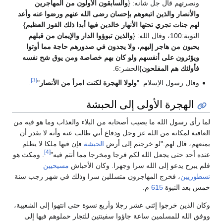
ونصرتهم قال جل شأنه: {
والسابقون الأولون من المهاجرين
والأنصار والذين اتبعوهم بإحسان رضى الله عنهم ورضوا عنه وأعد
لهم جنات تجري تحتها الأنهار خالدين فيها أبدا ذلك الفوز العظيم
}
التوبة:100، وقال الله: {
والذين تبوؤوا الدار والإيمان من قبلهم
يحبون من هاجر إليهم، ولا يجدون في صدورهم حاجة مما أوتوا
ويؤثرون على أنفسهم ولو كان بهم خصاصة ومن يوق شح نفسه
فأولئك هم المفلحون
}الحشر:6.
[3]
وقال رسول الإسلام: "
ولولا الهجرة لكنت امرأ من الأنصار
"
.
الهجرة الأولى إلى الحبشة
لما رأى رسول الله ما يصيب أصحابه من البلاء والعذاب وما هو فيه من
العافية لمكانه من الله عز وجل ودفاع أبي طالب عنه وأنه لا يقدر أن
يمنعهم، قال لهم:"لو خرجتم إلى أرض
الحبشة
فإن فيها ملكا لا يظلم
[4]
عنده أحد حتى يجعل الله لكم فرجا ومخرجا مما أنتم فيه"
. ومكث هو
فلم يبرح يدعو إلى الله سرا وجهرا. وكان الأحباش
مسيحيين
نسطوريين
، فخرج المهاجرون متسللين سرا وذلك في شهر رجب سنة
خمس بعد النبوة
615
م.
وكان الذين خرجوا إثني عشر رجلا وأربع نسوة حتى انتهوا إلى الشعيبة،
ووفق الله للمسلمين ساعة جاؤوا سفينتين للتجار حملوهم فيها إلى