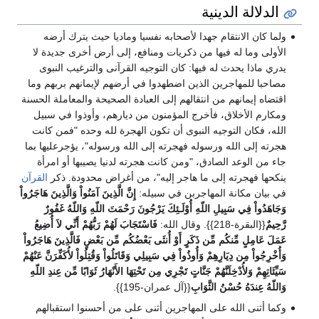
الدلالة الدينية
ولما كان الانتقام جهدا لأصحابه نفسيا وماديا حيث يترك أرضه
الأولى وما له فيها من ذكريات ومنافع، إلى أرض أخرى جديدة لا
يدري ماذا يحدث له فيها: كان التوجيه القرآنى والترغيب النبوى
مصاحبا للمهاجرين الذين اضطهدوا في أرضهم لإيمانهم بربهم وما
اقتضاه إيمانهم من انتقالهم إلى العبادة الصحيحة والمعاملة الحسنة
ومكارم الأخلاق، فأخرج المؤمنون من ديارهم، وأوذوا في سبيل
الله، فكان التوجيه النبوى أن تكون الهجرة لله وحده "فمن كانت
هجرته إلى الله ورسوله فهجرته إلى الله ورسوله"، يؤجرعليها بما
جاء من الوعد الصادق، "ومن كانت هجرته لدنيا يصيبها أو امرأة
ينكحها فهجرته إلى ما هاجر إليه"، من أغراض محدودة. ذكر
القرآن
في بيان مكانة المهاجربن في سبيله:
إِنَّ الَّذِينَ آمَنُواْ وَالَّذِينَ هَاجَرُواْ
وَجَاهَدُواْ فِي سَبِيلِ اللّهِ أُوْلَـئِكَ يَرْجُونَ رَحْمَتَ اللّهِ وَاللّهُ غَفُورٌ
رَّحِيمٌ
{{البقرة-218}}. وقال الله:
فَاسْتَجَابَ لَهُمْ رَبُّهُمْ أَنِّي لاَ أُضِيعُ
عَمَلَ عَامِلٍ مِّنكُم مِّن ذَكَرٍ أَوْ أُنثَى بَعْضُكُم مِّن بَعْضٍ فَالَّذِينَ هَاجَرُواْ
وَأُخْرِجُواْ مِن دِيَارِهِمْ وَأُوذُواْ فِي سَبِيلِي وَقَاتَلُواْ وَقُتِلُواْ لأُكَفِّرَنَّ عَنْهُمْ
سَيِّئَاتِهِمْ وَلأُدْخِلَنَّهُمْ جَنَّاتٍ تَجْرِي مِن تَحْتِهَا الأَنْهَارُ ثَوَابًا مِّن عِندِ اللّهِ
وَاللّهُ عِندَهُ حُسْنُ الثَّوَابِ
{{آل عمران-195}}.
وكما أثنى الله على المهاجرين أثنى على من أحسنوا استقبالهم