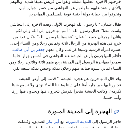
خرجتهم الأخيرة أعظمها مشقة ولقوا من قريش تعنيفا شديدا ونالوهم
بالأذى واشتد عليهم ما بلغهم عن النجاشي من حسن جواره لهم،
وتخوفوا من حماية دولة أجنبية قوية للمسلمين المهاجرين.
فقال عثمان: " يا رسول الله فهجرتنا الأولى وهذه الاخرة إلى النجاشي
ولست معنا". فقال رسول الله: " أنتم مهاجرون إلى الله وإلي لكم
هاتان الهجرتان جميعا." فقال: "فحسبنا يا رسول الله". فكان عدد من
خرج في هذه الهجرة من الرجال ثلاثة وثمانين رجلا ومن النساء إحدى
عشرة امرأة قرشية وسبعا غرائب، وكان معهم
جعفر بن أبي طالب
.
فأقام المهاجرون بأرض الحبشة عند النجاشي في أحسن جوار. فلما
سمعوا بمهاجرة الرسول إلى المدينة رجع منهم ثلاثة وثلاثون رجلا ومن
النساء ثماني نسوة فمات منهم رجلان بمكة وحبس بمكة سبعة نفر.
وقد قال المهاجرين عن هجرة الحبشة: " قدمنا إلى أرض الحبشة
فجاورنا بها خير جار، أمنا على ديننا وعبدنا الله لا نؤذى ولا نسمع شيئا
نكرهه". وكانت الحبشة متجرا لقريش يتجرون فيها ويجدون فيها رزقا
وأمنا حسنا.
الهجرة إلى المدينة المنورة
هاجر الرسول إلى
المدينة المنورة
، مع
أبي بكر
الصديق، وفشلت
محاولات قريش في تتبعه وإعادته وتجلت عناية الله في الطريق