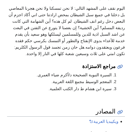
اليوم نقف على المشهد التالي: لا نحن تمسكنا ولا نحن هجرنا المعاصي
بل دخلنا في جميع سبل الشيطان بمحض ارادتنا حتى اني أكاد اجزم أن
البعض دخل رغم انف الشيطان. لم كل هذه؟ أين الشهامة التي كانت
رديفة المسلم؟ أين الخشية؟ إن بعصنا لا يتورع عن التفنن في البعث
عن اشد السبل اذية للدين وللمسلمين ليسلكها وهو سعيد بأن يقدم
خدمة للأعداء بدوى الإنفتاح والتطور أو التمسك بكرسي حكم فقده
فرعون ويعتقدون دوامه.هل حان زمن تجسد قول الرسول الكلريم:
تكون امتي على ثلاث وسبعين شعبة كلها في النار إلا واحدة.
مراجع الاستزادة
السيرة النبوية الصحيحة د/أكرم ضياء العمرى.
المعجم الوسيط مجمع اللغة العربية.
سيرة ابن هشام ط دار الكتب العلمية.
المصادر
ويكيبديا العربية