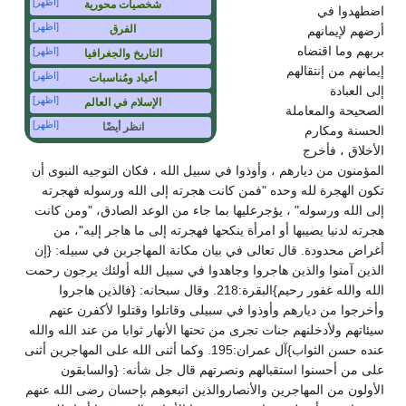
[اظهر]
شخصيات محورية
اضطهدوا في
[اظهر]
الفرق
أرضهم لإيمانهم
بربهم وما اقتضاه
[اظهر]
التاريخ والجغرافيا
إيمانهم من إنتقالهم
[اظهر]
أعياد ومُناسبات
إلى العبادة
[اظهر]
الإسلام في العالم
الصحيحة والمعاملة
[اظهر]
انظر أيضًا
الحسنة ومكارم
الأخلاق ، فأخرج
المؤمنون من ديارهم ، وأوذوا في سبيل الله ، فكان التوجيه النبوى أن
تكون الهجرة لله وحده "فمن كانت هجرته إلى الله ورسوله فهجرته
إلى الله ورسوله" ، يؤجرعليها بما جاء من الوعد الصادق، "ومن كانت
هجرته لدنيا يصيبها أو امرأة ينكحها فهجرته إلى ما هاجر إليه"، من
أغراض محدودة. قال تعالى في بيان مكانة المهاجربن في سبيله: {إن
الذين آمنوا والذين هاجروا وجاهدوا في سبيل الله أولئك يرجون رحمت
الله والله غفور رحيم}البقرة:218. وقال سبحانه: {فالذين هاجروا
وأخرجوا من ديارهم وأوذوا في سبيلى وقاتلوا وقتلوا لأكفرن عنهم
سيئاتهم ولأدخلنهم جنات تجرى من تحتها الأنهار ثوابا من عند الله والله
عنده حسن الثواب}آل عمران:195. وكما أثنى الله على المهاجرين أثنى
على من أحسنوا استقبالهم ونصرتهم قال جل شأنه: {والسابقون
الأولون من المهاجرين والأنصاروالذين اتبعوهم بإحسان رضى الله عنهم