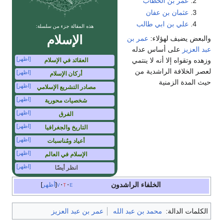
عمر بن الخطاب
عثمان بن عفان
علي بن ابي طالب
هذه المقالة جزء من سلسلة:
الإسلام
والبعض يضيف لهؤلاء:
عمر بن
عبد العزيز
على أساس عدله
[اظهر]
وزهده وتقواه إلا أنه لا ينتمي
العقائد في الإسلام
لعصر الخلافة الراشدية من
[اظهر]
أركان الإسلام
حيث المدة الزمنية
[اظهر]
مصادر التشريع الإسلامي
[اظهر]
شخصيات محورية
[اظهر]
الفرق
[اظهر]
التاريخ والجغرافيا
[اظهر]
أعياد ومُناسبات
[اظهر]
الإسلام في العالم
[اظهر]
انظر أيضًا
الخلفاء الراشدون
e
t
v
أظهر
الكلمات الدالة:
محمد بن عبد الله
عمر بن عبد العزيز