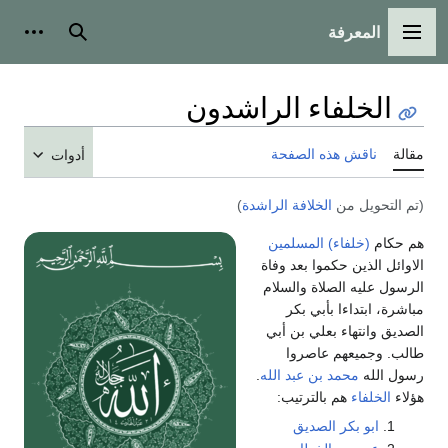
المعرفة
القائمة الرئيسية
بحث
أدوات
الخلفاء الراشدون
مقالة
ناقش هذه الصفحة
أدوات
(تم التحويل من
الخلافة الراشدة
)
هم حكام
(خلفاء)
المسلمين
الاوائل الذين حكموا بعد وفاة
الرسول عليه الصلاة والسلام
مباشرة، ابتداءا بأبي بكر
الصديق وانتهاء بعلي بن أبي
طالب. وجميعهم عاصروا
رسول الله
محمد بن عبد الله
.
هؤلاء
الخلفاء
هم بالترتيب:
ابو بكر الصديق