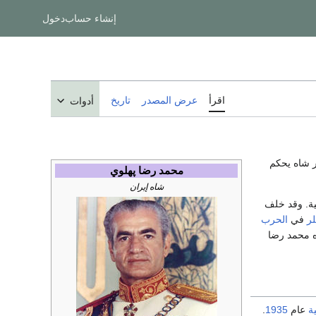
إنشاء حساب
دخول
اقرأ
عرض المصدر
تاريخ
أدوات
ر شاه يحكم
محمد رضا پهلوي
شاه إيران
ية. وقد خلف
لر
في
الحرب
ه محمد رضا
ة
عام
1935
.