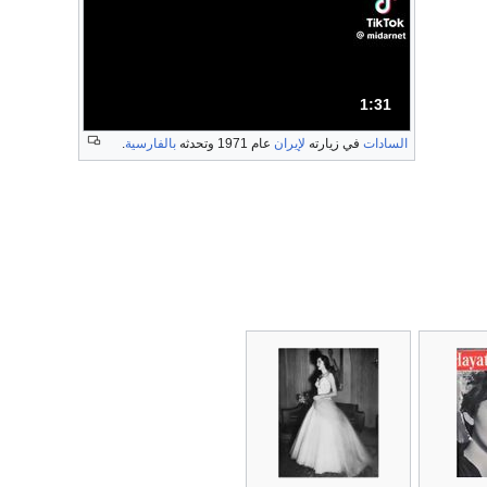
1:31
المدة: دقائق و 31 ثواني.
السادات
في زيارته
لإيران
عام 1971 وتحدثه
بالفارسية
.