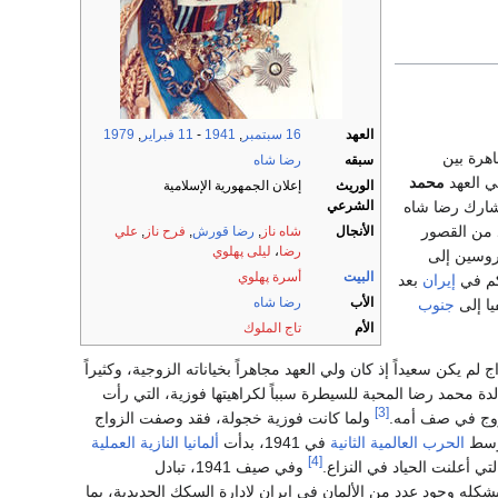
العهد
16 سبتمبر
,
1941
-
11 فبراير
,
1979
هرة بين
سبقه
رضا شاه
لي العهد
محمد
الوريث
إعلان الجمهورية الإسلامية
ارك رضا شاه
الشرعي
د من القصور
الأنجال
شاه ناز
,
رضا قورش
,
فرح ناز
,
علي
رضا
،
ليلى پهلوي
روسين إلى
البيت
أسرة پهلوي
كم في
إيران
بعد
الأب
رضا شاه
يا إلى
جنوب
الأم
تاج الملوك
27 أكتوبر 1940). الزواج لم يكن سعيداً إذ كان ولي العهد مجاهراً بخياناته الزوجية، وكثيراً
دة محمد رضا المحبة للسيطرة سبباً لكراهيتها فوزية، التي رأت
[3]
لزوج في صف أمه.
ولما كانت فوزية خجولة، فقد وصفت الزواج
سط
الحرب العالمية الثانية
في 1941، بدأت
ألمانيا النازية
العملية
[4]
تي أعلنت الحياد في النزاع.
وفي صيف 1941، تبادل
شكله وجود عدد من الألمان في إيران لادارة السكك الحديدية، بما