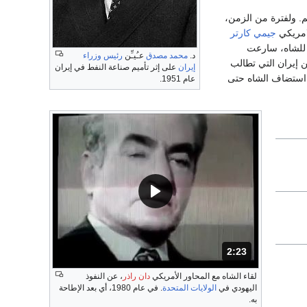
م. ولفترة من الزمن،
امريكي
جيمي كارتر
ة للشاه، سارعت
د.
محمد مصدق
عـُيـِّن
رئيس وزراء
ن إيران التي تطالب
إيران
على إثر تأميم صناعة النفط في إيران
استضاف الشاه حتى
عام 1951.
2:23
المدة: دقائق و 23 ثواني.
لقاء الشاه مع المحاور الأمريكي
دان راذر
، عن النفوذ
اليهودي في
الولايات المتحدة
. في عام 1980، أي بعد الإطاحة
به.