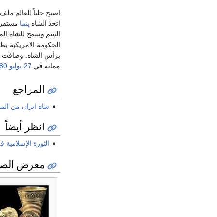
اصبح جلياً للعالم ملف
اتخذ الشاه
پنما
مستقراً
السم وسمح للشاه المخل
الحكومة الامريكية بطل
برأس الشاه. وضاقت ا
مماته في
27 يوليو
80
المراجع
شاه ايران من المو
انظر أيضاً
الثورة الإسلامية ف
معرض الصو