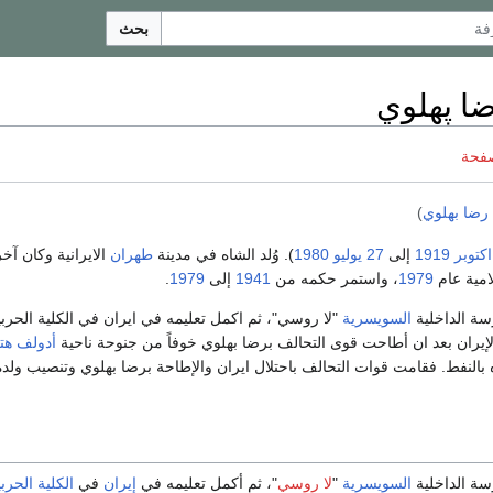
بحث
ا پهلوي
صفحة
رضا بهلوي
)
1919
إلى
27 يوليو
1980
). وُلد الشاه في مدينة
طهران
الايرانية وكان آخ
امية عام
1979
، واستمر حكمه من
1941
إلى
1979
.
سة الداخلية
السويسرية
"لا روسي"، ثم اكمل تعليمه في ايران في الكلية الحرب
إيران بعد ان أطاحت قوى التحالف برضا بهلوي خوفاً من جنوحة ناحية
أدولف هت
بالنفط. فقامت قوات التحالف باحتلال ايران والإطاحة برضا بهلوي وتنصيب ولد
سة الداخلية
السويسرية
"
لا روسي
"، ثم أكمل تعليمه في
إيران
في
الكلية الحربي