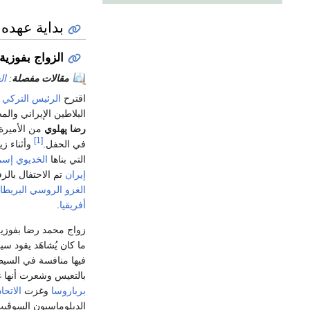
بداية عهده
الزواج بفوزية
مقالات مفصلة
:
ال
اقترح
الرئيس التركي
البلاطين الإيراني وال
رضا پهلوي
من الأميرة
[1]
في الحفل.
وأثناء زي
التي بناها
الخديوي إسم
إيران
تم الاحتفال بال
الغزو الروسي البريطان
أفريقيا
.
زواج محمد رضا بفوزية
ما كان يُشاهَد يقود س
فيها منافسة في السيط
بالتعيس وشعرت أنها 
برباروسا
وغزت
الاتحا
الدبلوماسيون السوڤيت 