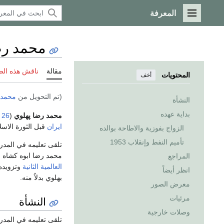
المعرفة
القائمة الرئيسية
محمد رض
مقالة
ناقش هذه ال
المحتويات
أخف
(تم التحويل من
محمد 
النشأة
بداية عهده
محمد رضا پهلوي
(
26 اكتوبر
ايران
قبل الثورة الاسل
الزواج بفوزية والاطاحة بوالده
تأميم النفط وإنقلاب 1953
تلقى تعليمه في المدر
محمد رضا ابوه كشاه ل
المراجع
العالمية الثانية
وتزويده 
انظر أيضاً
بهلوي بدلاُ منه.
معرض الصور
مرئيات
النشأة
وصلات خارجية
تلقى تعليمه في المدر