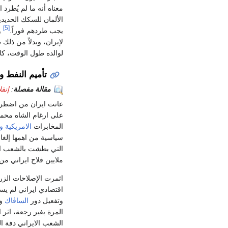
معناه أنه ما لم يُطرد
الألمان للسكك الحديدي
[5]
يجب طردهم فوراً.
و
لإيران، وبدلاً من ذلك 
لوالده طول الوقت، كا
تأميم النفط وإنق
مقالة مفصلة
:
إنقلاب 53
عانت ايران من اضطرابا
على ارغام الشاه محمد 
المخابرات
الامريكية
وا
سياسية من اهمها إلغاء
ملايين فلاح ايراني من
اثمرت الإصلاحات الزر
اقتصادي ايراني لم يسب
وتفعيل دور
الساڤاك
ول
المرة بغير رجعة، اثر
الشعب الايراني دفة ال