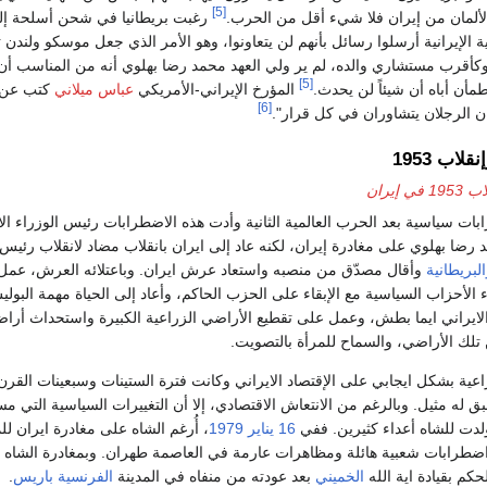
[5]
 الألمان من إيران فلا شيء أقل من الحرب.
رغبت بريطانيا في شحن أسلحة إلى ال
ة الإيرانية أرسلوا رسائل بأنهم لن يتعاونوا، وهو الأمر الذي جعل موسكو ولندن ت
كأقرب مستشاري والده، لم ير ولي العهد محمد رضا بهلوي أنه من المناسب أن ي
[5]
طمأن أباه أن شيئاً لن يحدث.
المؤرخ الإيراني-الأمريكي
عباس ميلاني
كتب عن ال
[6]
ن الرجلان يتشاوران في كل قرار".
لاب 1953
19 في إيران
ت سياسية بعد الحرب العالمية الثانية وأدت هذه الاضطرابات رئيس الوزراء الاي
رضا بهلوي على مغادرة إيران، لكنه عاد إلى ايران بانقلاب مضاد لانقلاب رئيس
لبريطانية
وأقال مصدّق من منصبه واستعاد عرش ايران. وباعتلائه العرش، عمل 
 الأحزاب السياسية مع الإبقاء على الحزب الحاكم، وأعاد إلى الحياة مهمة البول
 تلك الأراضي، والسماح للمرأة بالتصويت.
اعية بشكل ايجابي على الإقتصاد الايراني وكانت فترة الستينات وسبعينات القر
ق له مثيل. وبالرغم من الانتعاش الاقتصادي، إلا أن التغييرات السياسية التي مس
دت للشاه أعداء كثيرين. ففي
16 يناير
1979
، أُرغم الشاه على مغادرة ايران للم
 اضطرابات شعبية هائلة ومظاهرات عارمة في العاصمة طهران. وبمغادرة الشاه
حكم بقيادة اية الله
الخميني
بعد عودته من منفاه في المدينة
الفرنسية
باريس
.