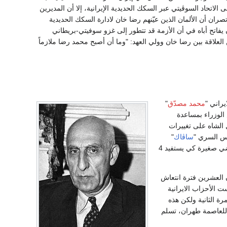
اتحاد السوڤيتي عبر السكك الحديدية الإيرانية، إلا أن المديرين
صران أن الألمان الذين عيّنهم رضا خان لادارة السكك الحديدية
فاتح أباه في أن الأزمة قد تتطور إلى غزو سوفيتي-بريطاني
علاقة بين رضا خان وولي العهد: "وما أن أصبح محمد رضا ملازماً
راني "
محمد مصدّق
"
 الوزراء بمساعدة
الشاه على تغييرات
يس السري "
ساڤاك
"
التي بطشت بالشعب الايراني ايما بطش، وعمل على تقطيع الأراضي الزراعية الكبيرة واستحداث أراضي صغيرة كي يستفيد 4
ن العشرين فترة انتعاش
ت الأحزاب الايرانية
رة الثانية ولكن هذه
 للعاصمة طهران، تسلم