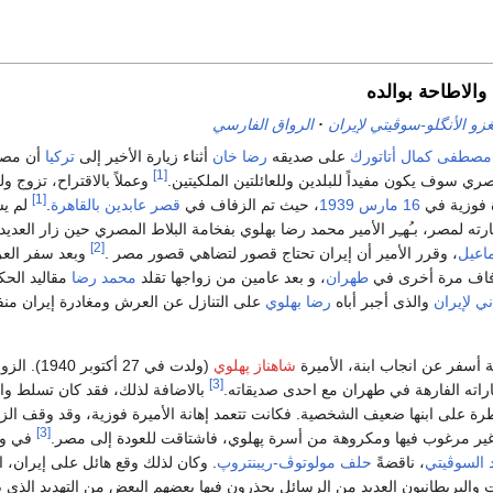
 والاطاحة بوالده
غزو الأنگلو-سوڤيتي لإيران
الرواق الفارسي
مصطفى كمال أتاتورك
على صديقه
رضا خان
أثناء زيارة الأخير إلى
تركيا
أن مصا
[1]
مصري سوف يكون مفيداً للبلدين وللعائلتين الملكيتين.
وعملاً بالاقتراح، تزوج و
[1]
 فوزية في
16 مارس
1939
، حيث تم الزفاف في
قصر عابدين
بالقاهرة
.
لم يش
ارته لمصر، بـُهـِر الأمير محمد رضا بهلوي بفخامة البلاط المصري حين زار العدي
[2]
اعيل
، وقرر الأمير أن إيران تحتاج قصور لتضاهي قصور مصر .
وبعد سفر الع
زفاف مرة أخرى في
طهران
، و بعد عامين من زواجها تقلد
محمد رضا
مقاليد الح
ي لإيران
والذى أجبر أباه
رضا بهلوي
على التنازل عن العرش ومغادرة إيران منف
 أسفر عن انجاب ابنة، الأميرة
شاهناز پهلوي
(ولدت في 
[3]
ياراته الفارهة في طهران مع احدى صديقاته.
بالاضافة لذلك، فقد كان تسلط وال
رة على ابنها ضعيف الشخصية. فكانت تتعمد إهانة الأميرة فوزية، وقد وقف ا
[3]
غير مرغوب فيها ومكروهة من أسرة پهلوي، فاشتاقت للعودة إلى مصر.
في و
د السوڤيتي
، ناقضةً
حلف مولوتوڤ-ريبنتروپ
. وكان لذلك وقع هائل على إيران، ال
والبريطانيون العديد من الرسائل يحذرون فيها بعضهم البعض من التهديد الذي ي