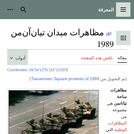
المعرفة
القائمة الرئيسية
بحث
أدوات
مظاهرات ميدان تيان‌آن‌من
تبديل عرض جدول المحتويات
1989
مقالة
ناقش هذه الصفحة
أدوات
Coordinates
:
39°54′12″N
116°23′30″E
(تم التحويل من
Tiananmen Square protests of 1989
)
مظاهرات
ساحة
تيانانمن
هي
مجموعة
من
المظاهرات
الوطنية
التي