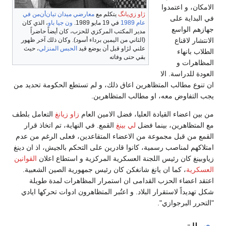
الامكان، و اعتمدوا
ژاو زي‌يانگ
يتكلم مع
معارضي ميدان تيان‌أن‌من في
في البداية على
عام 1989
في 19 مايو 1989.
ون جيا باو
، الذي كان
جهازهم الواسع
مدير المكتب المركزي للحزب، كان أيضاً حاضراً
الانتشار لاقناع
(الثاني من اليمين برداء أسود). وكان ذلك آخر ظهور
علني لژاو قبل أن يوضع قيد
الحبس المنزلي
، حيث
الطلاب بانهاء
بقي حتى وفاته
المظاهرات و
العودة للدراسة. الا
ان تنوع مطالب المتظاهرين اعاق ذلك، و لم تستطع الحكومة تحديد من
يجب التفاوض معه، او مطالب المتظاهرين.
من بين اعضاء القيادة العليا، فضل الامين العام
زاو زيانغ
التعامل بلطف
مع المتظاهرين، بينما فضل
لي بينغ
القمع. في النهاية، تم اتخاذ قرار
القمع من قبل مجموعة من الاعضاء المتقاعدين، فعلى الرغم من عدم
امتلاكهم لمناصب رسمية، كانوا قادرين على التحكم بالجيش، اذ ان دينغ
زياوبينغ كان رئيس اللجنة العسكرية المركزية و استطاع اعلان
القوانين
العسكرية
، كما ان يانغ شانغكن كان رئيس جمهورية الصين الشعبية.
اعتقد اعضاء الحزب القدامى ان استمرار المظاهرات لمدة طويلة
شكل تهديداً لاستقرار البلاد. و اعتُبر المتظاهرون ادوات تحركها ايادي
"التحرر البرجوازي".