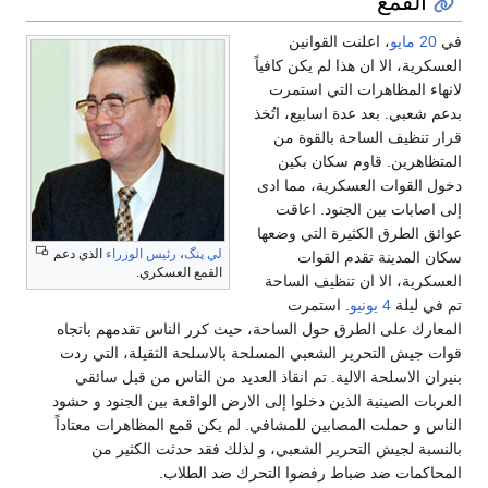
القمع
في
20 مايو
، اعلنت القوانين
العسكرية، الا ان هذا لم يكن كافياً
لانهاء المظاهرات التي استمرت
بدعم شعبي. بعد عدة اسابيع، اتُخذ
قرار تنظيف الساحة بالقوة من
المتظاهرين. قاوم سكان بكين
دخول القوات العسكرية، مما ادى
إلى اصابات بين الجنود. اعاقت
عوائق الطرق الكثيرة التي وضعها
لي پنگ
،
رئيس الوزراء
الذي دعم
سكان المدينة تقدم القوات
القمع العسكري.
العسكرية، الا ان تنظيف الساحة
تم في ليلة
4 يونيو
. استمرت
المعارك على الطرق حول الساحة، حيث كرر الناس تقدمهم باتجاه
قوات جيش التحرير الشعبي المسلحة بالاسلحة الثقيلة، التي ردت
بنيران الاسلحة الالية. تم انقاذ العديد من الناس من قبل سائقي
العربات الصينية الذين دخلوا إلى الارض الواقعة بين الجنود و حشود
الناس و حملت المصابين للمشافي. لم يكن قمع المظاهرات معتاداً
بالنسبة لجيش التحرير الشعبي، و لذلك فقد حدثت الكثير من
المحاكمات ضد ضباط رفضوا التحرك ضد الطلاب.