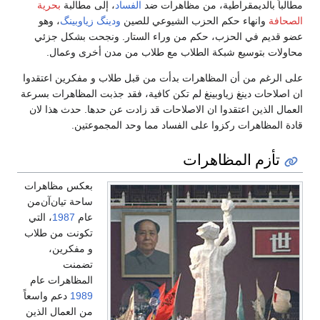
مطالباً بالديمقراطية، من مظاهرات ضد
الفساد
، إلى مطالبة
بحرية
الصحافة
وانهاء حكم الحزب الشيوعي للصين
ودينگ زياوبينگ
، وهو
عضو قديم في الحزب، حكم من وراء الستار. ونجحت بشكل جزئي
محاولات بتوسيع شبكة الطلاب مع طلاب من مدن أخرى وعمال.
على الرغم من أن المظاهرات بدأت من قبل طلاب و مفكرين اعتقدوا
ان اصلاحات دينغ زياوبينغ لم تكن كافية، فقد جذبت المظاهرات بسرعة
العمال الذين اعتقدوا ان الاصلاحات قد زادت عن حدها. حدث هذا لان
قادة المظاهرات ركزوا على الفساد مما وحد المجموعتين.
تأزم المظاهرات
بعكس مظاهرات
ساحة تيان‌آن‌من
عام
1987
، التي
تكونت من طلاب
و مفكرين،
تضمنت
المظاهرات عام
1989
دعم واسعاً
من العمال الذين