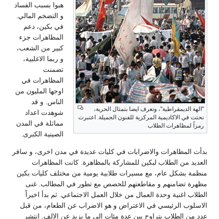
هبوا بسبب الفساد
و التضخم المالي.
في بكين، دعم
المظاهرات جزء
كبير من الشعب،
و ربما الاغلبية،
تضمنت
المظاهرات في
اوجها المليون من
الناس. و قد
"الهة الديمقراطية"، وتعرف ايضا بتمثال الحرية،
شوهدت اعداد
نحتت في الاكاديمية المركزية للفنون الجميلة. اعتبرت
مماثلة في المدن
رمزاً لمظاهرات الطلاب
الصينية الكبرى.
بدأت المظاهرات والاضرابات في كليات عديدة في مدن اخرى، و سافر
العديد من الطلاب لبكين للمشاركة بالمظاهرة. كانت المظاهرات
منظمة بشكل عام، مع مسيرات طلابية يومية من مختلف كليات بكين
مظهرة تضامنهم و مقاطعتهم للحصص مع تطور في المطالب. غنى
الطلاب اغنية وحدة العمال من خلال العمل الاجتماعي. ثم بدأ اخيراً
الاسلوب الرئيسي في الاعتراض و هو الاضراب عن الطعام، من قبل
عدد من الطلاب يتراوح بين عدة مئات إلى ما يزيد عن الالف. انتشر