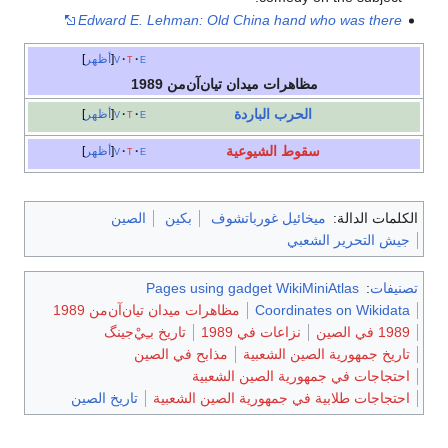
Edward E. Lehman: Old China hand who was there
e
t
v
أظهر
مظاهرات ميدان تيان‌آن‌من 1989
الحرب الباردة
e
t
v
أظهر
سقوط الشيوعية
e
t
v
أظهر
الكلمات الدالة:
ميخائيل غورباتشوف
بكين
الصين
جيش التحرير الشعبي
تصنيفات
:
Pages using gadget WikiMiniAtlas
Coordinates on Wikidata
مظاهرات ميدان تيان‌آن‌من 1989
1989 في الصين
نزاعات في 1989
تاريخ بـِيْ‌جينگ
تاريخ جمهورية الصين الشعبية
مذابح في الصين
احتجاجات في جمهورية الصين الشعبية
احتجاجات طلابية في جمهورية الصين الشعبية
تاريخ الصين