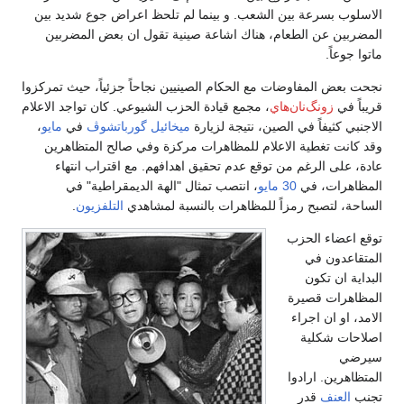
الاسلوب بسرعة بين الشعب. و بينما لم تلحظ اعراض جوع شديد بين
المضربين عن الطعام، هناك اشاعة صينية تقول ان بعض المضربين
ماتوا جوعاً.
نجحت بعض المفاوضات مع الحكام الصينيين نجاحاً جزئياً، حيث تمركزوا
قريباً في
زونگ‌نان‌هاي
، مجمع قيادة الحزب الشيوعي. كان تواجد الاعلام
الاجنبي كثيفاً في الصين، نتيجة لزيارة
ميخائيل گورباتشوڤ
في
مايو
،
وقد كانت تغطية الاعلام للمظاهرات مركزة وفي صالح المتظاهرين
عادة، على الرغم من توقع عدم تحقيق اهدافهم. مع اقتراب انتهاء
المظاهرات، في
30 مايو
، انتصب تمثال "الهة الديمقراطية" في
الساحة، لتصبح رمزاً للمظاهرات بالنسبة لمشاهدي
التلفزيون
.
توقع اعضاء الحزب
المتقاعدون في
البداية ان تكون
المظاهرات قصيرة
الامد، او ان اجراء
اصلاحات شكلية
سيرضي
المتظاهرين. ارادوا
تجنب
العنف
قدر