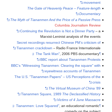
movement
The Gate of Heavenly Peace – Feature-length
Documentary
The Myth of Tiananmen And the Price of a Passive Press
Columbia Journalism Review
Continuing the Revolution is Not a Dinner Party
– a
Marxist-Leninist analysis of the events
Secret recordings resurrect Chinese PM’s criticism of
Tiananmen crackdown
– Radio France Internationale
, 2006 PBS documentary
"The Tank Man"
BBC report about Tiananmen Protests
BBC's "Witnessing Tiananmen: Clearing the square" with
eyewitness accounts of Tiananmen
The U.S. "Tiananmen Papers" – US Perceptions of the
crisis
The Virtual Museum of China '89
Tiananmen Square, 1989
The Declassified History
Victims of 4 June Massacre
, an educational romantic
"Tiananmen: Love Squared"
comedy on the subject.