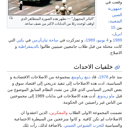
وقعت في
جمهورية
الصين
"الثائر المجهول" — تظهر هذه الصورة المتظاهر الذي
الشعبية
،
اوقف لوحده رتلا من الدبابات لاكثر من نصف ساعة.
بين
15
ابريل
،
1989
و
4 يونيو
،
1989
، و تمركزت في
ساحة تيان‌آن‌من
في
بكين
التي
كانت محتلة من قبل طلاب جامعيين صينيين طالبوا
بالديمقراطية
و
الاصلاح.
خلفيات الاحداث
منذ عام
1978
، قاد
دينغ زياوبينغ
بمجموعة من الاصلاحات الاقتصادية و
السياسية، ادت هذه الاصلاحات إلى تنفيذ تدريجي إلى اقتصاد سوق و
بعض التحرر السياسي الذي قلل من تشدد النظام السابق الموضوع من
قبل
ماو زيدونغ
. أدت هذه الاصلاحات في بدايات 1989 إلى مجموعتين
من الناس غير راضيتين عن الحكومة.
تضمنت المجموعة الاولى الطلاب
والمفكرين
، الذين اعتقدوا ان
الاصلاحات لم تكن كافية. و كانوا منزعجين من السيطرة الاجتماعية
والسياسية
للحزب الشيوعي الصيني
. بالاضافة لذلك، رأت تلك