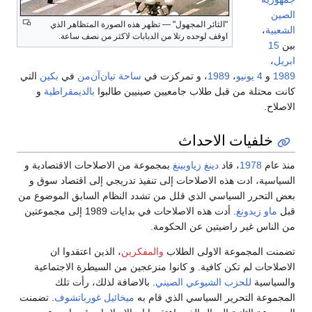
الصين
"الثائر المجهول" — تظهر هذه الصورة المتظاهر الذي
الشعبية
،
اوقف لوحده رتلا من الدبابات لاكثر من نصف ساعة.
بين
15
ابريل
،
1989
و
4 يونيو
،
1989
، و تمركزت في
ساحة تيان‌آن‌من
في
بكين
التي
كانت محتلة من قبل طلاب جامعيين صينيين طالبوا
بالديمقراطية
و
الاصلاح.
خلفيات الاحداث
منذ عام
1978
، قاد
دينغ زياوبينغ
بمجموعة من الاصلاحات الاقتصادية و
السياسية، ادت هذه الاصلاحات إلى تنفيذ تدريجي إلى اقتصاد سوق و
بعض التحرر السياسي الذي قلل من تشدد النظام السابق الموضوع من
قبل
ماو زيدونغ
. أدت هذه الاصلاحات في بدايات 1989 إلى مجموعتين
من الناس غير راضيتين عن الحكومة.
تضمنت المجموعة الاولى الطلاب
والمفكرين
، الذين اعتقدوا ان
الاصلاحات لم تكن كافية. و كانوا منزعجين من السيطرة الاجتماعية
والسياسية
للحزب الشيوعي الصيني
. بالاضافة لذلك، رأت تلك
المجموعة التحرير السياسي الذي قام به
ميخائيل غورباتشوف
. تضمنت