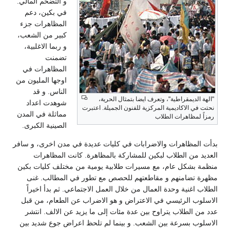
و التضخم المالي.
في بكين، دعم
المظاهرات جزء
كبير من الشعب،
و ربما الاغلبية،
تضمنت
المظاهرات في
اوجها المليون من
الناس. و قد
"الهة الديمقراطية"، وتعرف ايضا بتمثال الحرية،
شوهدت اعداد
نحتت في الاكاديمية المركزية للفنون الجميلة. اعتبرت
مماثلة في المدن
رمزاً لمظاهرات الطلاب
الصينية الكبرى.
بدأت المظاهرات والاضرابات في كليات عديدة في مدن اخرى، و سافر
العديد من الطلاب لبكين للمشاركة بالمظاهرة. كانت المظاهرات
منظمة بشكل عام، مع مسيرات طلابية يومية من مختلف كليات بكين
مظهرة تضامنهم و مقاطعتهم للحصص مع تطور في المطالب. غنى
الطلاب اغنية وحدة العمال من خلال العمل الاجتماعي. ثم بدأ اخيراً
الاسلوب الرئيسي في الاعتراض و هو الاضراب عن الطعام، من قبل
عدد من الطلاب يتراوح بين عدة مئات إلى ما يزيد عن الالف. انتشر
الاسلوب بسرعة بين الشعب. و بينما لم تلحظ اعراض جوع شديد بين