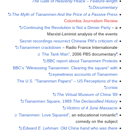
The Gate of Heavenly Peace – Feature-length
Documentary
The Myth of Tiananmen And the Price of a Passive Press
Columbia Journalism Review
Continuing the Revolution is Not a Dinner Party
– a
Marxist-Leninist analysis of the events
Secret recordings resurrect Chinese PM’s criticism of
Tiananmen crackdown
– Radio France Internationale
, 2006 PBS documentary
"The Tank Man"
BBC report about Tiananmen Protests
BBC's "Witnessing Tiananmen: Clearing the square" with
eyewitness accounts of Tiananmen
The U.S. "Tiananmen Papers" – US Perceptions of the
crisis
The Virtual Museum of China '89
Tiananmen Square, 1989
The Declassified History
Victims of 4 June Massacre
, an educational romantic
"Tiananmen: Love Squared"
comedy on the subject.
Edward E. Lehman: Old China hand who was there