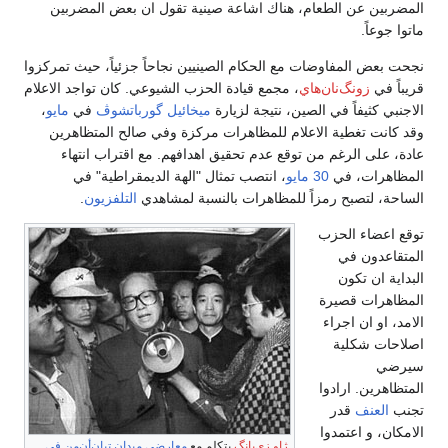
المضربين عن الطعام، هناك اشاعة صينية تقول ان بعض المضربين
ماتوا جوعاً.
نجحت بعض المفاوضات مع الحكام الصينيين نجاحاً جزئياً، حيث تمركزوا
قريباً في
زونگ‌نان‌هاي
، مجمع قيادة الحزب الشيوعي. كان تواجد الاعلام
الاجنبي كثيفاً في الصين، نتيجة لزيارة
ميخائيل گورباتشوڤ
في
مايو
،
وقد كانت تغطية الاعلام للمظاهرات مركزة وفي صالح المتظاهرين
عادة، على الرغم من توقع عدم تحقيق اهدافهم. مع اقتراب انتهاء
المظاهرات، في
30 مايو
، انتصب تمثال "الهة الديمقراطية" في
الساحة، لتصبح رمزاً للمظاهرات بالنسبة لمشاهدي
التلفزيون
.
توقع اعضاء الحزب
المتقاعدون في
البداية ان تكون
المظاهرات قصيرة
الامد، او ان اجراء
اصلاحات شكلية
سيرضي
المتظاهرين. ارادوا
تجنب
العنف
قدر
الامكان، و اعتمدوا
ژاو زي‌يانگ
يتكلم مع
معارضي ميدان تيان‌أن‌من في