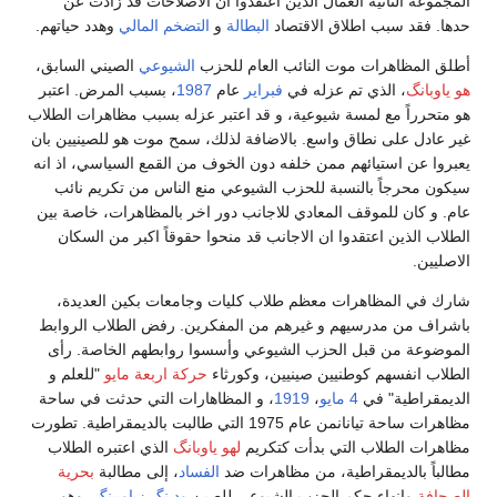
المجموعة الثانية العمال الذين اعتقدوا ان الاصلاحات قد زادت عن
حدها. فقد سبب اطلاق الاقتصاد
البطالة
و
التضخم المالي
وهدد حياتهم.
أطلق المظاهرات موت النائب العام للحزب
الشيوعي
الصيني السابق،
هو ياوبانگ
، الذي تم عزله في
فبراير
عام
1987
، بسبب المرض. اعتبر
هو متحرراً مع لمسة شيوعية، و قد اعتبر عزله بسبب مظاهرات الطلاب
غير عادل على نطاق واسع. بالاضافة لذلك، سمح موت هو للصينيين بان
يعبروا عن استيائهم ممن خلفه دون الخوف من القمع السياسي، اذ انه
سيكون محرجاً بالنسبة للحزب الشيوعي منع الناس من تكريم نائب
عام. و كان للموقف المعادي للاجانب دور اخر بالمظاهرات، خاصة بين
الطلاب الذين اعتقدوا ان الاجانب قد منحوا حقوقاً اكبر من السكان
الاصليين.
شارك في المظاهرات معظم طلاب كليات وجامعات بكين العديدة،
باشراف من مدرسيهم و غيرهم من المفكرين. رفض الطلاب الروابط
الموضوعة من قبل الحزب الشيوعي وأسسوا روابطهم الخاصة. رأى
الطلاب انفسهم كوطنيين صينيين، وكورثاء
حركة اربعة مايو
"للعلم و
الديمقراطية" في
4 مايو
،
1919
، و المظاهارات التي حدثت في ساحة
مظاهرات ساحة تيانانمن عام 1975 التي طالبت بالديمقراطية. تطورت
مظاهرات الطلاب التي بدأت كتكريم
لهو ياوبانگ
الذي اعتبره الطلاب
مطالباً بالديمقراطية، من مظاهرات ضد
الفساد
، إلى مطالبة
بحرية
الصحافة
وانهاء حكم الحزب الشيوعي للصين
ودينگ زياوبينگ
، وهو