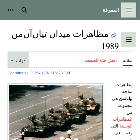
المعرفة
القائمة الرئيسية
بحث
أدوات
مظاهرات ميدان تيان‌آن‌من
تبديل عرض جدول المحتويات
1989
مقالة
ناقش هذه الصفحة
أدوات
Coordinates
:
39°54′12″N
116°23′30″E
مظاهرات
ساحة
تيانانمن
هي
مجموعة
من
المظاهرات
الوطنية
التي
وقعت في
جمهورية