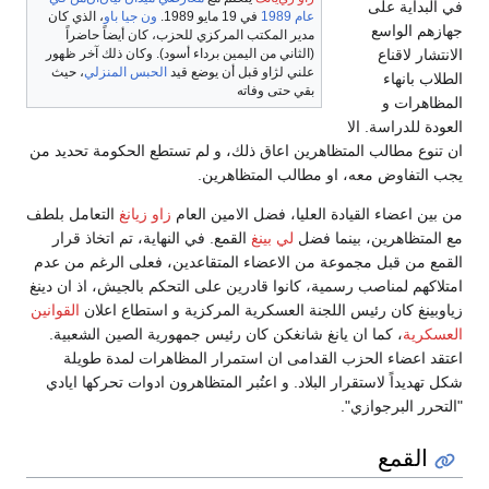
في البداية على
عام 1989
في 19 مايو 1989.
ون جيا باو
، الذي كان
جهازهم الواسع
مدير المكتب المركزي للحزب، كان أيضاً حاضراً
الانتشار لاقناع
(الثاني من اليمين برداء أسود). وكان ذلك آخر ظهور
علني لژاو قبل أن يوضع قيد
الحبس المنزلي
، حيث
الطلاب بانهاء
بقي حتى وفاته
المظاهرات و
العودة للدراسة. الا
ان تنوع مطالب المتظاهرين اعاق ذلك، و لم تستطع الحكومة تحديد من
يجب التفاوض معه، او مطالب المتظاهرين.
من بين اعضاء القيادة العليا، فضل الامين العام
زاو زيانغ
التعامل بلطف
مع المتظاهرين، بينما فضل
لي بينغ
القمع. في النهاية، تم اتخاذ قرار
القمع من قبل مجموعة من الاعضاء المتقاعدين، فعلى الرغم من عدم
امتلاكهم لمناصب رسمية، كانوا قادرين على التحكم بالجيش، اذ ان دينغ
زياوبينغ كان رئيس اللجنة العسكرية المركزية و استطاع اعلان
القوانين
العسكرية
، كما ان يانغ شانغكن كان رئيس جمهورية الصين الشعبية.
اعتقد اعضاء الحزب القدامى ان استمرار المظاهرات لمدة طويلة
شكل تهديداً لاستقرار البلاد. و اعتُبر المتظاهرون ادوات تحركها ايادي
"التحرر البرجوازي".
القمع