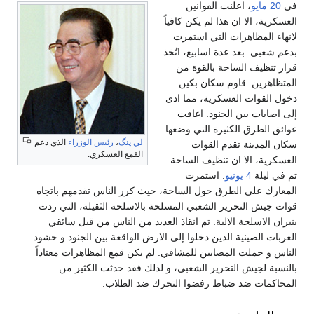
في
20 مايو
، اعلنت القوانين
العسكرية، الا ان هذا لم يكن كافياً
لانهاء المظاهرات التي استمرت
بدعم شعبي. بعد عدة اسابيع، اتُخذ
قرار تنظيف الساحة بالقوة من
المتظاهرين. قاوم سكان بكين
دخول القوات العسكرية، مما ادى
إلى اصابات بين الجنود. اعاقت
عوائق الطرق الكثيرة التي وضعها
لي پنگ
،
رئيس الوزراء
الذي دعم
سكان المدينة تقدم القوات
القمع العسكري.
العسكرية، الا ان تنظيف الساحة
تم في ليلة
4 يونيو
. استمرت
المعارك على الطرق حول الساحة، حيث كرر الناس تقدمهم باتجاه
قوات جيش التحرير الشعبي المسلحة بالاسلحة الثقيلة، التي ردت
بنيران الاسلحة الالية. تم انقاذ العديد من الناس من قبل سائقي
العربات الصينية الذين دخلوا إلى الارض الواقعة بين الجنود و حشود
الناس و حملت المصابين للمشافي. لم يكن قمع المظاهرات معتاداً
بالنسبة لجيش التحرير الشعبي، و لذلك فقد حدثت الكثير من
المحاكمات ضد ضباط رفضوا التحرك ضد الطلاب.