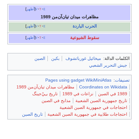
e
t
v
أظهر
مظاهرات ميدان تيان‌آن‌من 1989
الحرب الباردة
e
t
v
أظهر
سقوط الشيوعية
e
t
v
أظهر
الكلمات الدالة:
ميخائيل غورباتشوف
بكين
الصين
جيش التحرير الشعبي
تصنيفات
:
Pages using gadget WikiMiniAtlas
Coordinates on Wikidata
مظاهرات ميدان تيان‌آن‌من 1989
1989 في الصين
نزاعات في 1989
تاريخ بـِيْ‌جينگ
تاريخ جمهورية الصين الشعبية
مذابح في الصين
احتجاجات في جمهورية الصين الشعبية
احتجاجات طلابية في جمهورية الصين الشعبية
تاريخ الصين