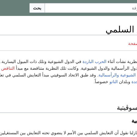
بحث
 السلمي
صفحة
رية نشأت أثناء
الحرب الباردة
في الدول الشيوعية وتلك ذات الميول اليسارية. و
ول الرأسمالية والدول الشيوعية. وكانت تلك النظرية متناقضة مع مبدأ
التناقض 
الشيوعية
والرأسمالية
. وقد طبق الاتحاد السوفيتي مبدأ التعايش السلمي في تع
حدة
وبلدان
الناتو
خصوصاً.
سوڤيتية
ية
لنا نقول أن التعايش السلمي بين الأمم لا ينضوي تحته التعايش بين المستغـِلين و