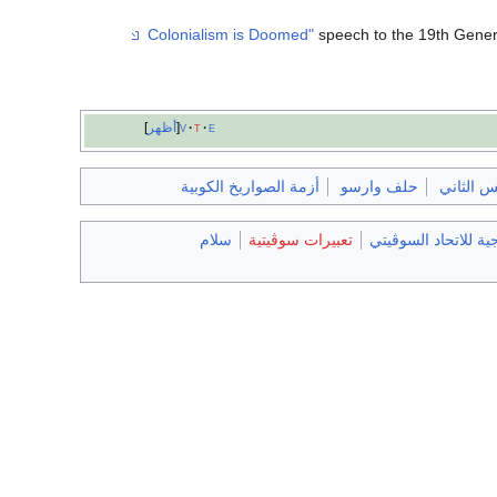
speech to the 19th Gener
e
t
v
أظهر
س الثاني
حلف وارسو
أزمة الصواريخ الكوبية
ية للاتحاد السوڤيتي
تعبيرات سوڤيتية
سلام