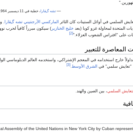
هورين."
—
تشه گـِڤارا
، خطبة في 11 ديسمبر 1964 في
عايش السلمي في أوائل الستينات كان الثائر
الماركسي
الأرجنتيني
تشه گـِڤارا
. و
لايات المتحدة لمحاولة غزو كوبا (بعد
خليج الخنازير
) سيكون مبرراً كافياً لحرب ن
[2]
قتات على "افتراس الشعوب العزلاء."
 المعاصرة للتعبير
داولاً خارج استخدامه في المعجم الإشتراكي، واستخدمه العالم الدبلوماسي الواسع. فعلى س
[3]
"تعايش سلمي" في
الشرق الأوسط
.
لتعايش السلمي
، بين الصين والهند.
فية
al Assembly of the United Nations in New York City by Cuban represen