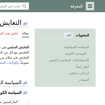
المعرفة
القائمة الرئيسية
التعايش
مقالة
ناقش هذه ال
المحتويات
أخف
السياسة السوڤيتية
التعايش السلمي
هي نظ
التعايش مع كل من الد
السياسة الكوبية
التعايش في سلام بين
الاستخدامات المعاصرة للتعبير
عموماً،
والولايات المت
انظر أيضاً
قراءات اضافية
المصادر
السياسة ال
السياسة الكوب
"كماركسيين ماز