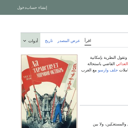
إنشاء حساب
دخول
اقرأ
عرض المصدر
تاريخ
أدوات
تقول النظرية بإمكانية
العدائي
القاضي باستحالة
املات
حلف وارسو
مع الغرب
المستغـَلين، ولا بين