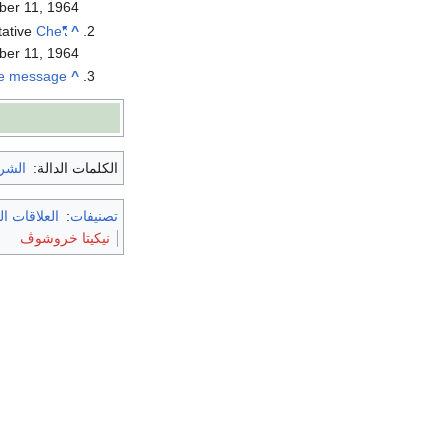
er 11, 1964
tative
Che
"Colonialism is Doomed"
^
er 11, 1964
re message
^
الكلمات الدالة:
الشر
تصنيفات
:
العلاقات ا
نيكيتا خروشوڤ