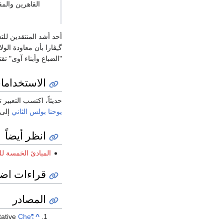
القاهرين والمق
أحد أشد المنتقدين للت
گـِڤارا بأن معاودة الو
"الضباع وأبناء آوى" ت
الاستخدامات
حديثاً، اكتسب التعبير ت
يوحنا بولس الثاني
إلى 
انظر أيضاً
المبادئ الخمسة ل
قراءات اضا
المصادر
tative
Che
"Colonialism is Doomed"
^