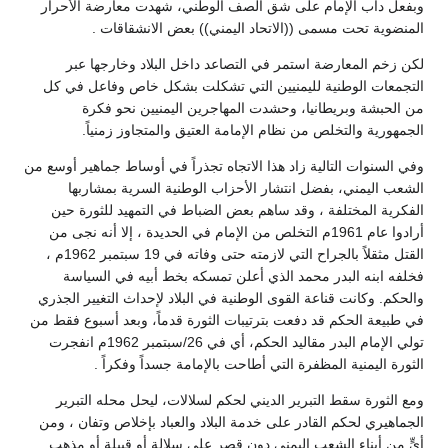
وبفعل دأب الإمام على شق الصف الوطني، شهدت معارضة الأحرار
المنضوية تحت مسمى ((الاتحاد اليمني)) بعض الانشقاقات .
لكن زخم المعارضة استمر في التصاعد داخل البلاد وخارجها عبر
التجمعات الوطنية لليمنيين التي تشكلت بشكل خاص وفاعل في كل
من الحبشة وبريطانيا، وحشدت المهاجرين اليمنيين نحو فكرة
الجمهورية والتخلص من نظام الإمامة العتيق والمتجاوز زمنياً.
وفي السنوات التالية زاد هذا الاتجاه تجذراً في أوساط جماهير أوسع من
الشعب اليمني، بفضل انتشار الأحزاب الوطنية السرية بمشاربها
الفكرية المختلفة ، وقد ساهم بعض الضباط في التمهيد للثورة حين
أرادوا عام 1961م التخلص من الإمام في الحديدة ، إلا أنه نجى من
القتل مثقلاً بالجراح التي لازمته حتى وفاته في 19 سبتمبر 1962م ،
فخلفه ابنه البدر محمد الذي أعلن تمسكه بخط أبيه في السياسة
والحكم. وكانت قناعة القوى الوطنية في البلاد لإحداث التغيير الجذري
في طبيعة الحكم قد دفعت بترتيبات الثورة قدماً، وبعد أسبوع فقط من
تولي الإمام البدر مقاليد الحكم، أي في 26/سبتمبر 1962م انفجرت
الثورة اليمنية المظفرة التي أطاحت بالإمامة جسداً وفكراً .
ومع الثورة سقط التبرير الديني لحكم لسلالات، ليحل محله التبرير
الجماهيري لحكم القادر على خدمة البلاد والعباد بإخلاص وتفان ، ومن
أيٍّ من أبناء الشعب اليمني دون قصر على سلالة أو قبيلة أو مذهب.