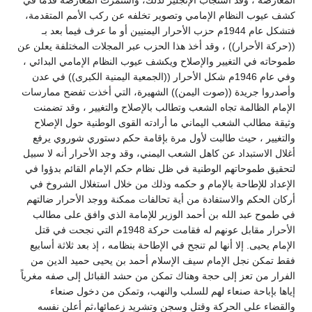
كشف عيوب النظام الإمامي وتصوير تخلفه عن ركب الأمم المتقدمة،
فتشكل عام 1944م حزب الأحرار اليمنيين أو ما عرف فيما بعد بـ
((حركة الأحرار)) ، وقد أخذ هذا الحزب عبر المجلات المختلفة يعلن عن
طموحاته في التغيير والإصلاح ويكشف عيوب النظام الإمامي البدائي ،
وفي عام 1946م شكل الأحرار ((الجمعية اليمنية الكبرى)) في عدن
وأصدروا جريدة ((صوت اليمن)) الشهيرة، التي أخذت تفضح ممارسات
الإمام الظالمة تجاه الشعب وتطالب بالإصلاح والتغيير ، وقد تضمنت
وثيقة مطالب الشعب اليماني ما أرادته القوى الوطنية حول الإصلاح
والتغيير ، حيث طالبت لأول مرة بإقامة حكم دستوري شوروي يرفع
أغلال الاستبداد عن كاهل الشعب اليمني، وقد وجد الأحرار أنه لا سبيل
لتحقيق طموحاتهم الوطنية في ظل نظام حكم الإمام القائم بدؤوا في
الإعداد للإطاحة بالإمام و حكمه وذلك من خلال استغلال الشروخ في
أركان الحكم والاستفادة من أية تحالفات ممكنة ووجد الأحرار ضالتهم
في طموح عبد الله بن أحمد الوزير للإمامة الذي وافق على مطالب
الأحرار مقابل عونهم له فقامت حركة 1948م التي نجحت في قتل
الإمام يحيى. إلا أنها لم تنجح في الإطاحة بنظامه ، إذ بعد ثلاثة أسابيع
فقط تمكن نجل الإمام سيف الإسلام أحمد بن يحيى حميد الدين من
الفرار من تعز إلى حجة وهناك تمكن من حشد القبائل إلى صفه مغرياً
إياها بإباحة صنعاء لهم للسلب والنهب، وتمكن من دخول صنعاء
والقضاء على الحركة وقتل وسجن وتشريد زعمائها،ثم أعلن نفسه