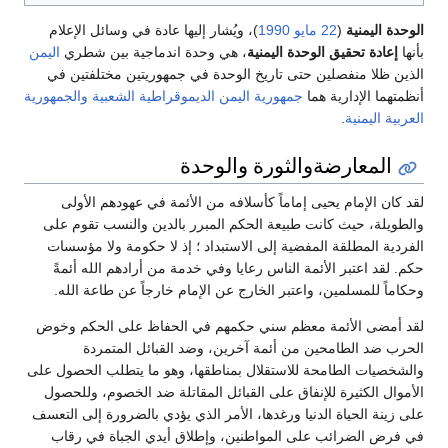
الوحدة اليمنية
(
22 مايو
1990
)، ويُشار إليها عادة في وسائل الإعلام
بأنها
إعادة تحقيق الوحدة اليمنية
، هي وحدة اندماجية بين شطري
اليمن
الذين ظلا منفصلين حتى تاريخ الوحدة في جمهوريتين مختلفتين في
أنظمتهما الإدارية هما
جمهورية اليمن الديموقراطية الشعبية
والجمهورية
العربية اليمنية
.
المعارضةوالثورة والوحدة
لقد كان الإمام يحيى إماماً كأسلافه من الأئمة في عهودهم الأولى
والطويلة، حيث كانت طبيعة الحكم المبرر بالدين والنسب تقوم على
الفردية المطلقة المفضية إلى الاستبداد ؛ إذ لا حكومة ولا مؤسسات
حكم. لقد اعتبر الأئمة الناس رعايا وفي خدمة من أرادهم الله أئمةً
وحكاماً للمسلمين، واعتبر الخارج عن الإمام خارجاً عن طاعة الله.
لقد أمضى الأئمة معظم سني حكمهم في الحفاظ على الحكم وخوض
الحرب ضد الطامحين من أئمة آخرين، وضد القبائل المتمردة
والشخصيات الطامحة للاستقلال بمناطقها، وهو ما يتطلب الحصول على
الأموال الكثيرة للإنفاق على القبائل المقاتلة ضد الخصوم، وللحصول
على زينة الحياة الدنيا ورغدها، الأمر الذي يؤدي بالضرورة إلى التعسف
في فرض الضرائب على المواطنين، وإطلاق أيدي الجباة في رقاب