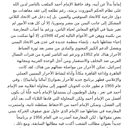
إماماً بدلاً عن أبيه، وقد حافظ الإمام أحمد الملقب بالناصر لدين الله
على نظام الحكم الموروث برمته، رغم تطلعه إلى عقد معاهدات مع
دول خارجية كالاتحاد السوفيتي والصين. بل إنه دخل في الاتحاد الثلاثي
المشكل إلى جانب اليمن من مصر وسوريا، إلا أن كل هذه الأمور لم
تغير شيئا في الواقع المعاش لحياة الناس، ورغم ما أصاب المعارضة
من نكسة ووهن في الأعوام التالية لحركة 1948م، إلا أنها تمكنت من
إحياء نشاطها ثانية ، بإنشاء منظمة جديدة في عدن هي الاتحاد اليمني
وبفضل الدعم الكبير المعنوي والمادي من مصر بعد ثورة الضباط
الأحرار هناك عام 1952م وتزعم عبد الناصر لفترة من فترات النضال
العربي ضد التخلف والاستعمار ومن أجل الوحدة العربية ومجابهة
إسرائيل، تمكن الأحرار من مواصلة نضالهم من هناك، لقد كانت
القاهرة وإذاعة القاهرة مكاناً وأداة لنشاط الأحرار اليمنيين العملي
والإعلامي فظهر برنامج جديد للأحرار بعنوان(( آمالنا وأمانينا)) ، وفي
عام 1955 م تطور حادث الحوبان الشهير إلى محاولة انقلابية ضد الإمام
أحمد في تعز ، وقبل الوطنيون أن يستبدلوا الإمام بأخيه علَّهُ أن يكون
أفضل من الإمام أحمد ولكن المحاولة التي قادها الثلاياء آلت بعد أيام
إلى الفشل، وتمكن الإمام أحمد من الاحتفاظ بسلطته ثانية، واستمرت
المعارضة في نشاطها ضد الإمام الذي حاول شق صفوف الحركة بتبني
بعض مقولاتها ، لكن المعارضة أصدرت في العام 1956 م برنامجاً
جديداً بعنوان مطالب الشعب أكدت فيه مطالبها السابقة، ومع ذلك ،