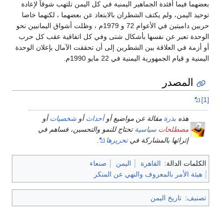
بعضهما فيما أفئدة الجماهير اليمنية في كل اليمن تلتهب شوقاً لإعادة
توحيد اليمن، ولم يكتف الشطران بالابتعاد عن بعضهما ، لكنهما خاضا
حربين داميتين في الأعوام 72 و 1979م ، وظلت أشواق اليمانيين نحو
الوحدة تعبر عن نفسها بأشكال شتى وفي كل اتفاقية عقب كل حرب
أو أزمة في العلاقة بين الشطرين إلى أن تحققت الآمال بإعلان الوحدة
اليمنية و قيام الجمهورية اليمنية في 22 مايو 1990م.
المصدر
[1]
هذه
بذرة
مقالة عن مواضيع أو
أحداث
أو
شخصيات
أو
مصطلحات
سياسية
تحتاج للنمو والتحسين، فساهم في
إثرائها بالمشاركة في
تحريرها
.
الكلمات الدالة:
القاهرة
اليمن
صنعاء
هيئة الأمر بالمعروف والنهي عن المنكر
تصنيف
:
تاريخ اليمن