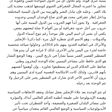
يمنية كبرى قوية، ولم تحاول أي من الدول الموحدة لليمن والقوية أن
تتجاوز ما اعتبرته المجال الجغرافي الحيوي لتوسعها لتذهب معتدية إلى
بلاد الغير ، وعليه فإن تبادل النصر والهزيمة بين الدول اليمنية المختلفة
وداخل إطار جغرافي محدد هو الذي صاغ الوجدان اليمني وحدوده
الجغرافية . ولا يجوز أبداً فهم الحروب بين الدول اليمنية على أنها
حروب من أجل حدود جغرافية أو بين أقوام لا صلة لبعضهم ببعض،
يكفي أن نشير أن اسم اليمن ظل موحداً رغم تنوع أسماء الدول
والدويلات ، وهو الاسم الذي شطره لأول مرة -كما ذكرنا -الإنجليز
والأتراك في اتفاقية الحدود بينهم عام 1914م، وحاولوا صياغة شخصية
خاصة لجزء من اليمن تباين الأخرى، لذلك لا غرابة في أن يبدو هذا
التشطير القصير العمر نسبياً نشازاً في تاريخ اليمن ، وهذا الوضع النشاز
هو الذي حافظ على مشاعر اليمنيين تجاه الوحدة كمخزون وطني
ضاغط على الحكام الذين لم يستطيعوا تجاوزه ، وإن أوهموا أنفسهم
بأنهم قادرين، ولذلك كانت الانتكاسة النفسية كبيرة لدى اليمنيين وهم
يرون أن الأجنبي الآخر الذي شارك في التشطير يجبر على الرحيل ولا
تتم الوحدة بعد رحيله.
لم تتم الوحدة بعد جلاء الإنجليز بفعل تشابك وتعقد الاتجاهات السياسية
وهيمنة الإيديولوجيا على طبيعة أنظمة الحكم العالمي آنذاك والمؤثرة
على مصائر البلدان الصغيرة والضعيفة، وأخذ الشطران تحت تأثير
الأيديولوجيات السياسية و الوضع العالمي القائم يبتعدان سياسياً عن