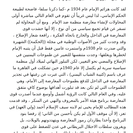
لقد كانت هزائم الإمام عام 1934 م -كما ذكرنا سلفا- فاضحة لطبيعة
الحكم الإمامي، لذا ليس غريباً أن تقوم في العام التالي مباشرة أولى
المحاولات لإنشاء معارضة منظمة ضد الإمام . ومع أن المحاولة لم
تسفر عن قيام تجمع سياسي من أي نوع ، إلا أنها حشدت قوى
المعارضة في الداخل والخارج باتجاه الفكرة ، رافعة شعار الإصلاح ،
وقد وجدت كثير من الأصوات الوطنية في مجلة ((الحكمة)) الشهيرة
والتي صدرت عام 1938م واستمرت عامين فقط قبل أن يتنبه الإمام
لخطرها ويغلقها- وجدت متنفسها للتعبير عن طموحات اليمنيين في
الإصلاح والمضي نحو التغيير، لكن التبلور النهائي لميلاد أول منظمة
سياسية سرية لم يكتمل إلا عام 1940م حين تشكلت في القاهرة ما
عرف باسم (كتيبة الشباب اليمني) ، التي عبرت عن رغبتها في تجذير
المعارضة في الداخل للدفع بطموحات المعارضة إلى الأمام، وهي
الطموحات التي لم تكن بعد قد تبلورت أهدافها بوضوح كافٍ متفق
عليه، وفي العام التالي كانت الرؤية أشمل وأوسع عندما أصدرت قوى
المعارضة برنامج هيئة الأمر بالمعروف والنهي عن المنكر ، وقد قدمت
هذه المطالب للإمام يحيى ثم لابنه سيف الإسلام أحمد (ولي العهد) في
تعز، إلا أن موقف الأول لم يكن بأحسن من الثاني؛ إذ رفضا بنود
البرنامج وأخذا يطاردان رموز المعارضة ويتهددونهم بالويلات، بل
ويغرون سلطات الاحتلال البريطاني في عدن للضغط على قوى
المعارضة ، وقد استجاب الإنجليز لذلك، واستمرت المعارضة قدما في