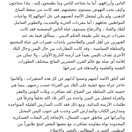
الناس وأرزاقهم، أما ما يحتاجه الناس وما يطمحون إليه ، ماذا يحتاجون
وكيف يجب النهوض بمستوى معيشتهم، فقد كانت من سقط المتاع
الذهني، ولم يكن ليشغل الأئمة أنفسهم في جل أحوالهم إلا بواجبات
المواطنين تجاههم ، أما مفردات الحرية والتحديث والتطوير الشامل
للبلاد والعباد ، والارتفاع بمستوى حياة الناس المعيشية فقد كانت
مفردات غريبة على طبيعة الحكم الديني ، ستتألق فيما بعد عند
الغيورين من أهل اليمن والطامحين بإحداث تغييرات في حياة المجتمع
والسلطة السياسية ، وقد كانت المقارنات بين حال اليمن وحال البلاد
الأخرى تقذف باليمن بعيداً في أزمنة التاريخ الأولى ، ولا تمكن من
إقامة أي صلة مع عالم القرن العشرين المائج بمختلف التطورات
التقنية والعلمية والمذهلة في سرعتها.
لقد أغلق الأئمة أعينهم وصموا آذانهم عن كل هذه المتغيرات ، وأقاموا
حاجز عزلة منيع خشية على البلاد من الغرباء حسب زعمهم، بينما هي
خشية على السلطة من الضياع، لقد تضافرت ويلات البؤس والفقر
والعزلة لتجعل من اليمن واحدة من أكثر بلاد الله تخلفاً وغرقاً في
ظلمات الأزمنة البدائية، ومع ذلك فقد كانت المدارس القليلة المتواجدة
ومدارس الكتاب والمدارس التي وجدت في جنوب اليمن المحتل
وتأثيراتها في مناطق جنوب الشمال، بالإضافة إلى البعثات العسكرية
المحدودة نواة مقاومة تضافرت مع بعضها البعض لتنتج طابوراً من
الوطنيين الغيورين المطالبين بالتغيير والإصلاح .