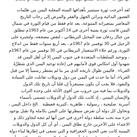
لقد أخرجت ثورة سبتمبر بأهدافها الستة المعلنة اليمن من ظلمات
العصور البدائية وبراثن الجهل والفقر والمرض إلى رحاب التاريخ
المعاصر بمتغيراته المتنوعة، بعد عام فقط من قيام الثورة في شمال
اليمن قامت ثورة يمنية أخرى في 14 أكتوبر من عام 1963م تنطلق
من جبال ردفان ضد المحتل البريطاني ، لتقض مضجعه، ولتجبره على
الرحيل في 30 نوفمبر عام 1967م ، بعد أربع سنوات فقط من اندلاع
الثورة، ورغم جلاء الاستعمار البريطاني في 30 نوفمبر من عام 1967م
، وتوحيد السلطنات المتعددة في جنوب اليمن إلا أن أهل اليمن قد
شهدوا أول انتكاس قوي لأمانيهم في إعادة توحيد اليمن الذي شطرَّهُ
الغرباء . فاليمن طوال تاريخه الذي مر بنا لم يشطر رسمياً إلا من قبل
الغرباء، أما ما حدث في اليمن من دول ودويلات تقاتلت على السيادة
والنفوذ، فلا يجب أن يكون مستغرباً إن قلنا أن تاريخ تلك الدول
والدويلات بما فيه من حروب من أقوى الأدلة على وحدة التراب
والإنسان اليمني ، إذ كانت تلك الدول أو الدويلات تتسمى بأسماء
أسرية: صليحية ، رسولية ، طاهرية ،كثيرية قعيطية ...الخ داخل اليمن ،
وتحاول كل دولة أن تفرض سيطرتها على اليمن بكامله ولا تقبل بوجود
جزء منه تحت سلطة دولة أخرى في حين أنها لم تتجه لتجاوز ذلك و
الاعتداء على الآخرين خارج نطاق اليمن ، أي أن كل الدول والدويلات
اليمنية كانت تعي الحدود الجغرافية و التي تسعى في إطارها لبناء دولة