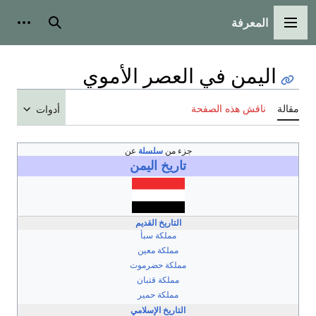
المعرفة
القائمة الرئيسية
بحث
أدوات
اليمن في العصر الأموي
مقالة
ناقش هذه الصفحة
أدوات
جزء من
سلسلة
عن
تاريخ
اليمن
التاريخ القديم
مملكة سبأ
مملكة معين
مملكة حضرموت
مملكة قتبان
مملكة حمير
التاريخ الإسلامي