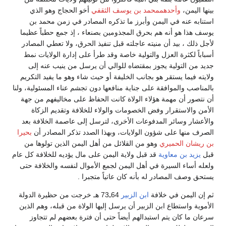
بينها اليمن،
وأحدهممحمد بن يوسف الثقفي
أخو الحجاج وهو الذي
استنابه عنه في اليمن وأبرز ما تذكره المصادر في زمن محمد بن
يوسف هذا هو أنه هم بحرق المجذومين بصنعاء ، إذ جمع حطباً عظيما
لأجل ذلك ، بيد أن منيته عاجلته قبل تنفيذ الحرق، ولا تعطي المصادر
أسباباً لكثرة العزل والتولية خاصة وقد طرأ على إدارة الولايات نمط
جديد من التولية يجوز بمقتضاه للوالي أن يرسل من ينيب عنه إلى
ولايته فيما يستقر هو بجانب الخليفة أو حيث شاء وهو ما يفيد التكريم
بالمناصب والموافقة على جناية منافعها دون تجشم عناء المسئولية، ولنا
أن نتصور أن مهمة هؤلاء الولاة كانت الحفاظ على مخاليفهم من جهة
الأمن والاستقرار وفض الخصومات والولاء للخلافة وتقديم الزكاة
والأعشار وسائر المدفوعات الأخرى، لترسل إلى عاصمة الخلافة بعد
الصرف منها على شؤون الولايات، وبهذا الصدد تذكر المصادر أن
بحيرا
بن ريشان الحميري
وهو من القلائل من أهل اليمن الذين تولوها من
قبل
يزيد بن معاوية
قد قبل ولاية اليمن على مال يؤديه للخلافة كل عام
ولعله أساء السيرة في أهل اليمن لجمع الأموال لنفسه والخلافة حتى
يستحق وصف المصادر له بأنه كان عاتياً متجبرا .
ثم إن اليمن في خلافة
ابن الزبير
64ـ73 هـ خرجت من حظيرة الدولة
الأموية واستطاع ابن الزبير أن يرسل إليها الولاة من قبله، وهم الذين
سرعان ما كان يتم استبدالهم أيضاً حتى أن فترة بعضهم لم تتجاوز