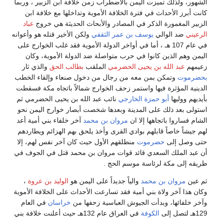
الشهور، ولذلك تميزت اليمن بالاضطراب زمن خلافة ابن الزبير ، وربما
كانت أبرز الأحداث في فترة الخلافة الأموية وتداخلها مع خلافة ابن
الزبير المغمورة الذكر في المصادر والأبحاث الحديثة هي خروج
عباد
الرعيني
ضد الوالي
يوسف بن عمر الثقفي
ولكن الأخير قتله هو وأعوانه
في عام 107 هـ ، أما في أواخر الدولة الأموية فقد غلب الخوارج على
اليمن وهم الذين كانوا في حرب متواصلة ضد الدولة الأموية، وكان
زعيمهم
عبد الله بن يحيى الحضرمي
الملقب
بطالب الحق
والذي ثار
بحضرموت
وتمكن بمن معه من رجال من دخول صنعاء وإلقاء الخطب
الدينية المؤثرة فيها واستمر زحف الخوارج شمالاً باتجاه مكة فسقطت
بأيديهم ووليها
أبو حمزة الخارجي
نائب عبد الله بن يحيى الحضرمي ثم
استولى بعد ذلك على المدينة وبعدها شخصت أبصار خوارج اليمن نحو
الشام فساروا باتجاهها إلا ان
مروان بن محمد
آخر خلفاء بني أمية أعد
لهم جيشاً خاصاً قابلهم بوادي القرى وأخذ يلحق بهم الهزائم ويطاردهم
حتى وصل إلى
حضرموت
منطلقهم الأول حيث كان آخر نفس لهم، إلا
أن عبد الملك السعدي قائد قوات مروان بن محمد قتل في الجوف في
طريقه إلى مكة لرئاسة موسم الحج .
ثم عين
مروان بن محمد
والياً جديداً على اليمن هو
الوليد بن عروة
،
وكان هذا آخر ولاة بني أمية فقد تسارعت الأحداث على الخلافة الأموية
وآخر خلفائها، وبدأت الجيوش العباسية زحفها من
خراسان
في العام
129هـ لتصل إلى
الكوفة
في العراق عام 132هـ حيث أعلنت خلافة بني