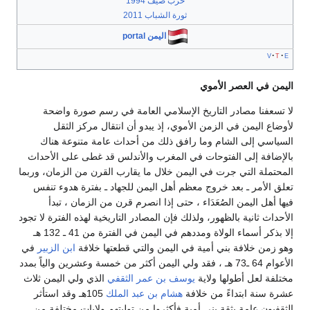
حرب صيف 1994
ثورة الشباب 2011
اليمن portal
v
t
e
اليمن في العصر الأموي
لا تسعفنا مصادر التاريخ الإسلامي العامة في رسم صورة واضحة
لأوضاع اليمن في الزمن الأموي، إذ يبدو أن انتقال مركز الثقل
السياسي إلى الشام وما رافق ذلك من أحداث عامة متنوعة هناك
بالإضافة إلى الفتوحات في المغرب والأندلس قد غطى على الأحداث
المحتملة التي جرت في اليمن خلال ما يقارب القرن من الزمان، وربما
تعلق الأمر ـ بعد خروج معظم أهل اليمن للجهاد ـ بفترة هدوء تنفس
فيها أهل اليمن الصُعَدَاء ، حتى إذا انصرم قرن من الزمان ، تبدأ
الأحداث ثانية بالظهور، ولذلك فإن المصادر التاريخية لهذه الفترة لا تجود
إلا بذكر أسماء الولاة ومددهم في اليمن في الفترة من 41 ـ 132 هـ
وهو زمن خلافة بني أمية في اليمن والتي قطعتها خلافة
ابن الزبير
في
الأعوام 64 ـ73 هـ ، فقد ولي اليمن أكثر من خمسة وعشرين والياً بمدد
مختلفة لعل أطولها ولاية
يوسف بن عمر الثقفي
الذي ولي اليمن ثلاث
عشرة سنة ابتداءً من خلافة
هشام بن عبد الملك
105هـ وقد استأثر
الثقفيون عامة بثقة بني أمية فأكثروا من توليتهم ولايات مختلفة من