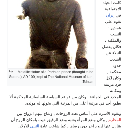
كانت الحياة
الاجتماعية
في
إيران
تقوم على
عمادين:
النسب
والملكية ،
فكان يفصل
النبلاء عن
الشعب
حدود
محكمة ,
Metallic statue of a Parthian prince (thought to be
Surena), AD 100, kept at The National Museum of Iran,
وكان لكل
Tehran.
فرد مرتبته
ومكانه
المحدد في الجماعة , وكان من قواعد السياسة الساسانية المحكمة ألا
يطمع أحد في مرتبة أعلى من المرتبة التي يخولها له مولده.
وتقوم الأسرة على أساس تعدد الزوجات , وشاع بينهم الزواج بين
المحارم
, وكان وضع المرأة يشبه وضع الرقيق حيث بامكان الزوج أن
يتنازل عنها لزوج آخر دون رضاها , كما شاعت عادة
التبني
للأولاد.