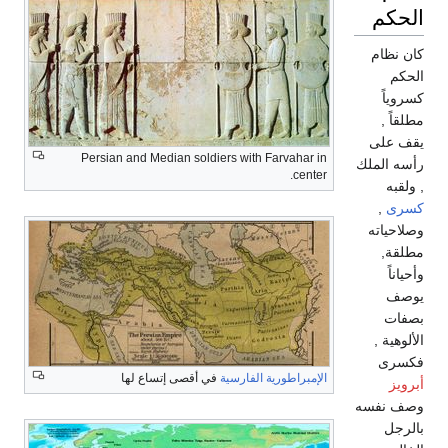
الحكم
كان نظام
الحكم
كسروياً
مطلقاً ,
يقف على
Persian and Median soldiers with Farvahar in
رأسه الملك
center.
, ولقبه
كسرى
,
وصلاحياته
مطلقة,
وأحياناً
يوصف
بصفات
الألوهية ,
فكسرى
الإمبراطورية الفارسية
في أقصى إتساع لها
أبرويز
وصف نفسه
بالرجل