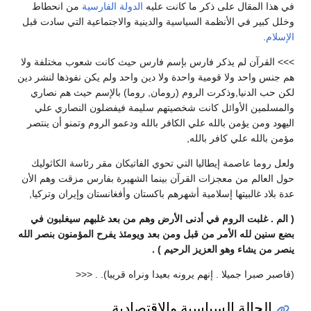
في هذا المقال على ذكر ما كانت عليه
الدولة الفارسية
من انحطاط
وخلل كبير في الأنظمة السياسية والدينية والاجتماعية التي سادت قبل
الإسلام
.
>>> القرآن لم يذكر فارس بإسم فارس حيث كانت شعوب مختلفة ولا
هم جنس واحد ولا قومية واحدة ولا دين واحد ولم يكن نفوذها لنشر دين
لكن حب الدنيا,وذكرت الروم (رومان, روما) بالإسم حيث هم نصاري
والمسلمين الأوائل كانت شخصيتهم سليمة فيفضلون النصاري علي
اليهود ومن يؤمن بالله علي الكافر بالله ودعمو الروم وتمنو أن ينتصر
مؤمن بالله علي كافر بالله,
ولعل روما عاصمة إيطاليا التي تحوي الفاتيكان مقر رئاسة الكاثوليك
حول العالم من معجزات القرآن بينما الشهيرة بفارس مزقت وهم الأن
عدة بلاد غالبيتها إسلامية أشهرهم باكستان وأفغانستان وإيران وتركيا,
( الم . غلبت الروم في أدنى الأرض وهم من بعد غلبهم سيغلبون في
بضع سنين لله الأمر من قبل ومن بعد ويومئذ يفرح المؤمنون بنصر الله
ينصر من يشاء وهو العزيز الرحيم ) .
(فاصبر صبرا جميلا . إنهم يرونه بعيدا ونراه قريبا). . <<<
الحالة السياسية والاقتصادية