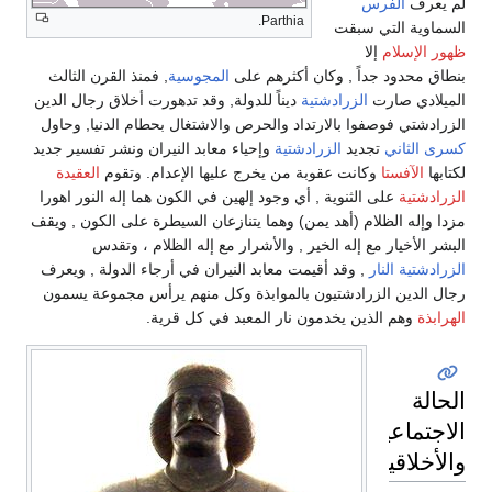
لم يعرف
الفرس
Parthia.
السماوية التي سبقت
ظهور الإسلام
إلا
بنطاق محدود جداً , وكان أكثرهم على
المجوسية
, فمنذ القرن الثالث
الميلادي صارت
الزرادشتية
ديناً للدولة, وقد تدهورت أخلاق رجال الدين
الزرادشتي فوصفوا بالارتداد والحرص والاشتغال بحطام الدنيا, وحاول
كسرى الثاني
تجديد
الزرادشتية
وإحياء معابد النيران ونشر تفسير جديد
لكتابها
الآفستا
وكانت عقوبة من يخرج عليها الإعدام. وتقوم
العقيدة
الزرادشتية
على الثنوية , أي وجود إلهين في الكون هما إله النور اهورا
مزدا وإله الظلام (أهد يمن) وهما يتنازعان السيطرة على الكون , ويقف
البشر الأخيار مع إله الخير , والأشرار مع إله الظلام ، وتقدس
الزرادشتية
النار
, وقد أقيمت معابد النيران في أرجاء الدولة , ويعرف
رجال الدين الزرادشتيون بالموابذة وكل منهم يرأس مجموعة يسمون
الهرابذة
وهم الذين يخدمون نار المعبد في كل قرية.
الحالة
الاجتماعية
والأخلاقية