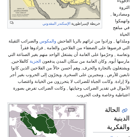
الأقوياء
الثروة
ومصادرها ,
وانهمكوا
خريطة لإمبراطورية
الإسكندر المقدوني
في مباهج
الحياة
وملذاتها , وزادوا من ثرائهم بالربا الفاحش
والمكوس
والضرائب الثقيلة
التي فرضوها على الضعفاء من الفلاحين والعامة , فزادوها فقراً
وتعاسة , وحرّموا على العامة أن يشتغل الواحد منهم بغير الصناعة التي
مارسها أبوه, وكان العامة من سكان المدن يدفعون
الجزية
كالفلاحين,
ويشتغلون بالتجارة والحرف, وهم أحسن حالاً من الفلاحين الذين كانوا
تابعين للأرض , ومجبرين على السخرة, ويجرّون إلى الحروب بغير أجر
ولا إرادة. وكانت الجباة للضرائب لا يتحرزون من الخيانة واغتصاب
الأموال في تقدير الضرائب وجبايتها , وكانت الضرائب تفرض بصورة
اعتباطية وخاصة وقت الحروب.
الحالة
الدينية
والفكرية