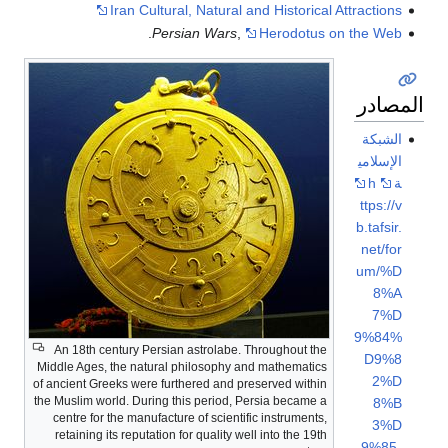
Iran Cultural, Natural and Historical Attractions
.
Persian Wars
,
Herodotus on the Web
المصادر
الشبكة
الإسلامي
ة
h
ttps://v
b.tafsir.
net/for
um/%D
8%A
7%D
9%84%
An 18th century Persian astrolabe. Throughout the
D9%8
Middle Ages, the natural philosophy and mathematics
2%D
of ancient Greeks were furthered and preserved within
the Muslim world. During this period, Persia became a
8%B
centre for the manufacture of scientific instruments,
3%D
retaining its reputation for quality well into the 19th
9%85-