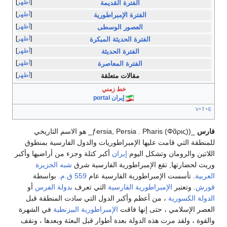
أظهر
الفترة القديمة
أظهر
الفترة الإمبراطورية
أظهر
العصور الوسطى
أظهر
الفترة الحديثة المبكرة
أظهر
الفترة الحديثة
أظهر
الفترة المعاصرة
أظهر
مقالات متعلقة
خط زمني
إيران portal
v
t
e
فارس
_(ƒersia, Persia . Pħaris (Φᾶρις)_ هو الاسم التاريخي
للمنطقة التي قامت عليها الإمبراطوريات والدول الفارسية بمنطوق
اللاتين والرومان وتشكل اليوم
إيران
أكبر كتلة وجزء من أراضيها وأكبر
وريث لحضارتها, تقع الإمبراطورية الفارسية شرق
شبه الجزيرة
العربية
. تأسست الإمبراطورية الفارسية عام
559
ق.م.
بواسطة
قورش
. وتعتبر
الإمبراطورية الفارسية
التي تعرف
بدولة الفرس
أو
الدولة الكسورية
، من أعظم وأكبر الدول التي سادت المنطقة قبل
العصر الإسلامي ، حتى إنها فاقت
الإمبراطورية البيزنطية
في الشهرة
والقوة ، ولقد مرت هذه الدولة بعدة أطوار قبل البعثة وبعدها ، ونقف