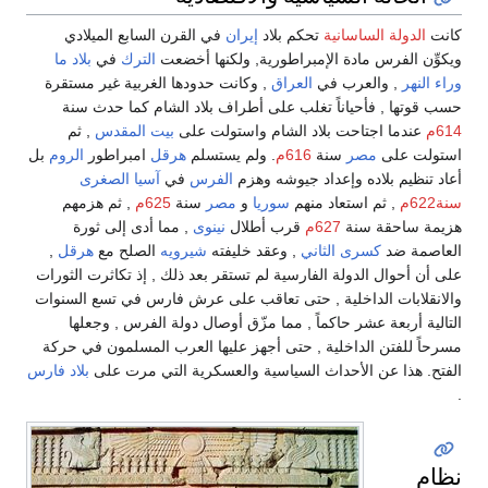
كانت
الدولة الساسانية
تحكم بلاد
إيران
في القرن السابع الميلادي
ويكوِّن الفرس مادة الإمبراطورية, ولكنها أخضعت
الترك
في
بلاد ما
وراء النهر
, والعرب في
العراق
, وكانت حدودها الغربية غير مستقرة
حسب قوتها , فأحياناً تغلب على أطراف بلاد الشام كما حدث سنة
614م
عندما اجتاحت بلاد الشام واستولت على
بيت المقدس
, ثم
استولت على
مصر
سنة
616م
. ولم يستسلم
هرقل
امبراطور
الروم
بل
أعاد تنظيم بلاده وإعداد جيوشه وهزم
الفرس
في
آسيا الصغرى
سنة622م
, ثم استعاد منهم
سوريا
و
مصر
سنة
625م
, ثم هزمهم
هزيمة ساحقة سنة
627م
قرب أطلال
نينوى
, مما أدى إلى ثورة
العاصمة ضد
كسرى الثاني
, وعقد خليفته
شيرويه
الصلح مع
هرقل
,
على أن أحوال الدولة الفارسية لم تستقر بعد ذلك , إذ تكاثرت الثورات
والانقلابات الداخلية , حتى تعاقب على عرش فارس في تسع السنوات
التالية أربعة عشر حاكماً , مما مزّق أوصال دولة الفرس , وجعلها
مسرحاً للفتن الداخلية , حتى أجهز عليها العرب المسلمون في حركة
الفتح. هذا عن الأحداث السياسية والعسكرية التي مرت على
بلاد فارس
.
نظام