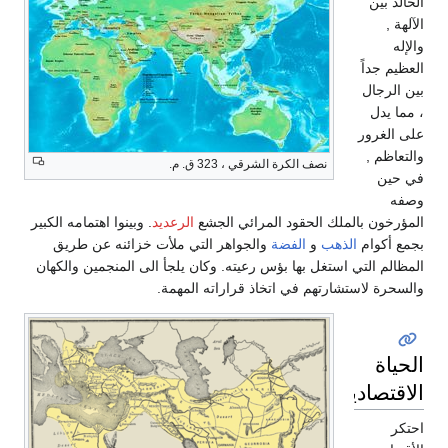
الخالد بين
الآلهة ,
والإله
العظيم جداً
بين الرجال
، مما يدل
على الغرور
والتعاظم ,
نصف الكرة الشرقي ، 323 ق. م.
في حين
وصفه
المؤرخون بالملك الحقود المرائي الجشع
الرعديد
. وبينوا اهتمامه الكبير
بجمع أكوام
الذهب
و
الفضة
والجواهر التي ملأت خزائنه عن طريق
المظالم التي استغل بها بؤس رعيته. وكان يلجأ الى المنجمين والكهان
والسحرة لاستشارتهم في اتخاذ قراراته المهمة.
الحياة
الاقتصادية
احتكر