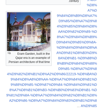
century.
%D8%
A7%D
9%84%D8%B9%D8%A7%
D9%85/%D8%A7%D9%8
4%D9%85%D9%84%D8%
AA%D9%82%D9%89-%D
8%A7%D9%84%D8%B9%
D9%84%D9%85%D9%8A-
%D9%84%D9%84%D8%A
A%D9%81%D8%B3%D9%
Eram Garden, built in the
Qajar era is an example of
8A%D8%B1-%D9%88%D
Persian architecture of that time.
8%B9%D9%84%D9%88%
D9%85-%D8%A7%D9%8
4%D9%82%D8%B1%D8%A2%D9%86/22219-%D8%BA%D
9%84%D8%A8%D8%AA-%D8%A7%D9%84%D8%B1%D
9%88%D9%85-%D9%87%D9%84-%D9%84%D9%81%D
8%A7%D8%B1%D8%B3-%D8%B0%D9%83%D8%B1-%D
9%81%D9%8A-%D8%A7%D9%84%D9%82%D8%B1%D8%
A2%D9%86-%D8%A7%D9%84%D9%83%D8%B1%D9%8
...
A%D9%85