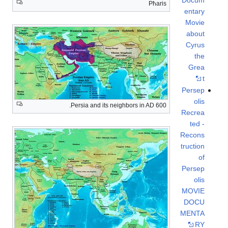
Pħaris
entary
Movie
about
Cyrus
the
Grea
t
Persep
olis
Persia and its neighbors in AD 600.
Recrea
ted -
Recons
truction
of
Persep
olis
MOVIE
DOCU
MENTA
RY