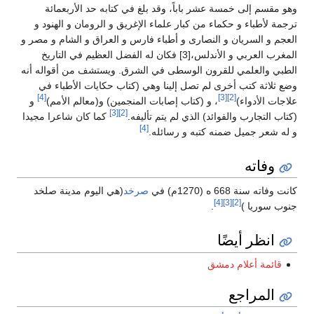
وهو مقسم إلى خمسة عشر باباً، وقد بلغ في كتابه حد الأربعمائة
ترجمة لأطباء و حكماء من كبار علماء الإغريق و الرومان و الهنود و
العجم و السريان و النصارى و أطباء فارس و العراق و الشام و مصر و
المغرب العربي و الأندلس،[3] فكان له الفضل العظيم في التاريخ
الطبي والعلمي للقرون الوسطى في الشرق. ويستشف من أقواله أنه
وضع ثلاثة كتب أخرى لم تصل إلينا وهي (كتاب حكايات الأطباء في
[4]
[3]
[2]
علاجات الأدواء)
، و (كتاب إصابات المنجمين) و(معالم الأمم)
و
[3]
[2]
(كتاب التجارب والفوائد) الذي لم يتم تأليفه.
كما كان شاعرا مجيدا
[4]
و له شعر جميل ضمنه كتبه و رسائله.
وفاته
كانت وفاته سنة 668 ه (1270م) في
صرخد
(هي اليوم مدينة صلخد
[4]
[3]
[2]
جنوب سوريا )
.
انظر أيضًا
قائمة أعلام دمشق
المراجع