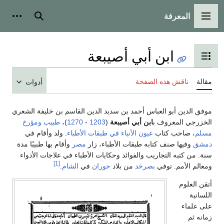
المعرفة
القائمة الرئيسية
بحث
أدوات
ابن أبي أصيبعة
تبديل عرض جدول المحتويات
مقالة
ناقش هذه الصفحة
أدوات
موفق الدين أبو العباس أحمد بن سديد الدين القاسم بن خليفة الشعري
الخزرجي المعروف ب
ابن أبي أصيبعة
(
1203
-
1270
)،
طبيب
ومؤرخ
مسلم
، صاحب كتاب
عيون الأنباء في طبقات الأطباء
. ولد وأقام في
دمشق
وفيها صنف كتابه طبقات الأطباء، زار
مصر
وأقام بها طبيبًا مدة
سنة. من كتبه التجاريب والفوائد وحكايات الأطباء في علاجات الأدواء
[1]
ومعالم الأمم. توفي
بصرخد
من بلاد
حوران
في
الشام
.
أتقن العلوم
اللسانية
على علماء
زمانه ثم