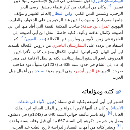
البيمارستان النوري
؛ أول مستشفى في التاريخ الإسلامي، زميلا لابن
[4]
نفيس
، وكان من أساتذته من كبار علماء دمشق: رضي الدين
الرحبي، وشمس الدين الكلي،
وابن البيطار
(العالم الشهير و مؤلف
جامع المفردات)، و مهذب الدين عبد الرحيم بن علي الدخوار، والطبيب
اليهودي
عمران بن صدقة
؛ صاحب المكتبة القيمة التي أفاد منها ابن أبي
أصيبعة لإكمال ثقافته وتأليف كتابه خاصةً. انتقل ابن أبي أصيبعة إلى
[4]
القاهرة في زمن الأيوبيين ومارس فيها الكحالة (
طب العيون
)
، كما
استفاد في تردده على
البيمارستان الناصري
من دروس الكحالة للسديد
ابن أبي البيان الإسرائيلي؛ الطبيب الكحال ومؤلف كتاب الأقراباذين
المعروف باسم الدستورالبيمارستاني، لكنه لم يطل الاقامة في مصر؛
إذ عاد إلى الشام في حدود سنة 635 هـ (1237م) ملبياً دعوة صاحب
صرخد؛ الأمير
عز الدين أيدمر
، وهي اليوم مدينة
صلخد
من أعمال جبل
العرب.
كتبه ومؤلفاته
اشتهر ابن أبي أصيبعة بكتابه الذي سماه (
عيون الأنباء في طبقات
الأطباء
)، و كان قد ألفها لأمين الدولة وزير الملك الصالح ابن الملك
[4]
العادل
،وقد باشر بتأليفه حوالي السنة 640 هـ (1242م) في دمشق،
وصل بتراجم من ذكرهم إلى السنة 667 ه ؛ أي قبل وفاته بسنة واحدة
[3]
،
ويعتبر كتابه من أمهات المصادر لدراسة تاريخ الطب عند العرب،