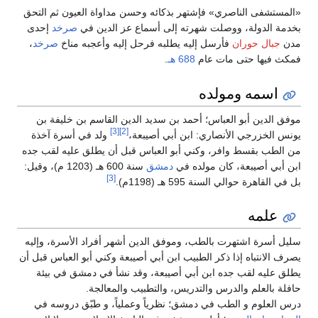
«المستشفى الناصري» فإشتهر بذكائه وحسن مداواة العيون ثم التحق
بخدمة الدولة، ووصلت شهرته إلى أسماع عز الدين في
صرخد
إحدى
مدن
جبال حوران
فأرسل إليه يطلبه فرحل إليه وأعجبه مناخ
صرخد
،
فمكث فيها حتى مات عام
688 هـ
.
اسمه ومولده
موفق الدين أبو العباس؛ أحمد بن سديد الدين القاسم بن خليفة بن
[3]
[2]
يونس الخزرجي الأنصاري: ابن أبي أصيبعة،
ولد في أسرة آخذة
من الطب بقسط وافر، وكني أبو العباس قبل أن يطلق عليه لقب جده
ابن أبي أصيبعة، كان مولده في
دمشق
سنة 600 هـ (1203 م)، وقيل:
[3]
بل في القاهرة حوالي السنة 595 هـ (1198م).
علمه
سليل أسرة اشتهرت بالطب، وموفق الدين أشهر أفراد الأسرة، وإليه
يصرف الانتباه إذا ذكر الطبيب ابن أبي أصيبعة وكني أبو العباس قبل أن
يطلق عليه لقب جده ابن أبي أصيبعة، وقد نشأ في دمشق في بيئة
حافلة بالعلم والدرس والتدريس، والتطبيب والمعالجة.
درس العلوم و الطب في دمشق؛ نظرياً وعملياً، و طبّق دروسه في