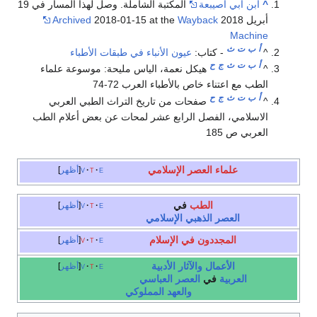
^
ابن أبي أصيبعة
المكتبة الشاملة. وصل لهذا المسار في 19
أبريل 2018
Wayback
2018-01-15 at the
Archived
Machine
أ
ب
ت
ث
^
- كتاب:
عيون الأنباء في طبقات الأطباء
أ
ب
ت
ث
ج
ح
^
هيكل نعمة، الياس مليحة: موسوعة علماء
الطب مع اعتناء خاص بالأطباء العرب 72-74
أ
ب
ت
ث
ج
ح
^
صفحات من تاريخ التراث الطبي العربي
الاسلامي، الفصل الرابع عشر لمحات عن بعض أعلام الطب
العربي ص 185
علماء العصر الإسلامي
e
t
v
أظهر
الطب
في
e
t
v
أظهر
العصر الذهبي الإسلامي
المجددون في الإسلام
e
t
v
أظهر
الأعمال والآثار الأدبية
e
t
v
أظهر
العربية
في
العصر العباسي
والعهد المملوكي