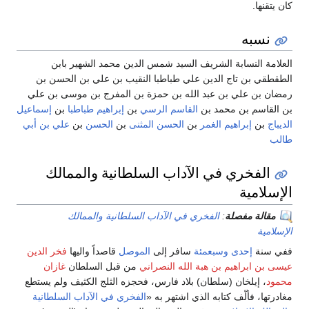
كان يتقنها.
نسبه
العلامة النسابة الشريف السيد شمس الدين محمد الشهير بابن
الطقطقي بن تاج الدين علي طباطبا النقيب بن علي بن الحسن بن
رمضان بن علي بن عبد الله بن حمزة بن المفرج بن موسى بن علي
بن القاسم بن محمد بن
القاسم الرسي
بن
إبراهيم طباطبا
بن
إسماعيل
الديباج
بن
إبراهيم الغمر
بن
الحسن المثنى
بن
الحسن
بن
علي بن أبي
طالب
الفخري في الآداب السلطانية والممالك
الإسلامية
مقالة مفصلة
:
الفخري في الآداب السلطانية والممالك
الإسلامية
ففي سنة
إحدى وسبعمئة
سافر إلى
الموصل
قاصداً واليها
فخر الدين
عيسى بن ابراهيم بن هبة الله النصراني
من قبل السلطان
غازان
محمود
، إيلخان (سلطان) بلاد فارس، فحجزه الثلج الكثيف ولم يستطع
مغادرتها، فألّف كتابه الذي اشتهر به «
الفخري في الآداب السلطانية