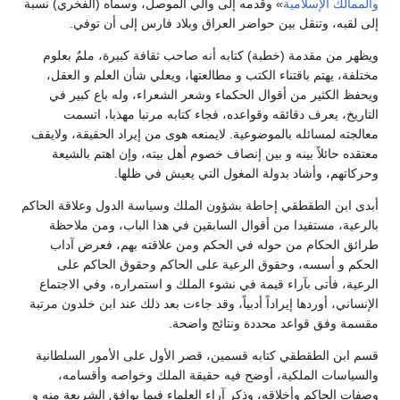
والممالك الإسلامية
» وقدمه إلى والي الموصل، وسماه (الفخري) نسبة
إلى لقبه، وتنقل بين حواضر العراق وبلاد فارس إلى أن توفي.
ويظهر من مقدمة (خطبة) كتابه أنه صاحب ثقافة كبيرة، ملمٌ بعلوم
مختلفة، يهتم باقتناء الكتب و مطالعتها، ويعلي شأن العلم و العقل،
ويحفظ الكثير من أقوال الحكماء وشعر الشعراء، وله باع كبير في
التاريخ، يعرف دقائقه وقواعده، فجاء كتابه مرتبا مهذبا، اتسمت
معالجته لمسائله بالموضوعية. لايمنعه هوى من إيراد الحقيقة، ولايقف
معتقده حائلاً بينه و بين إنصاف خصوم أهل بيته، وإن اهتم بالشيعة
وحركاتهم، وأشاد بدولة المغول التي يعيش في ظلها.
أبدى ابن الطقطقي إحاطة بشؤون الملك وسياسة الدول وعلاقة الحاكم
بالرعية، مستفيدا من أقوال السابقين في هذا الباب، ومن ملاحظة
طرائق الحكام من حوله في الحكم ومن علاقته بهم، فعرض آداب
الحكم و أسسه، وحقوق الرعية على الحاكم وحقوق الحاكم على
الرعية، فأتى بآراء قيمة في نشوء الملك و استمراره، وفي الاجتماع
الإنساني، أوردها إيراداً أدبياً، وقد جاءت بعد ذلك عند ابن خلدون مرتبة
مقسمة وفق قواعد محددة ونتائج واضحة.
قسم ابن الطقطقي كتابه قسمين، قصر الأول على الأمور السلطانية
والسياسات الملكية، أوضح فيه حقيقة الملك وخواصه وأقسامه،
وصفات الحاكم وأخلاقه، وذكر آراء العلماء فيما يوافق الشريعة منه و