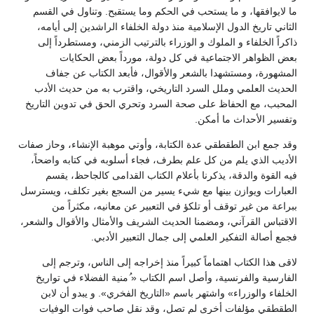
ما لايوافقها، و ما يستحب في الحكم وما يستقبح. وتناول في القسم
الثاني تاريخ الدول الإسلامية منذ دولة الخلفاء الراشدين إلى أيامه،
ذاكراً الخلفاء و الملوك و الوزراء بالترتيب الزمني، ومستطرداً إلى
بعض الظواهر الاجتماعية في كل دولة، مورداً بعض الحكايات
المشهورة، ومستشهدا بالشعر والأقوال، فأبعد الكتاب عن جفاف
الحديث العلمي وملل السرد التاريخي، واقترب به من حديث الأدب
المحبب، مع الحفاظ على صحة السرد وتحري الحق في تدوين التاريخ
وتفسير الأحداث ما أمكن.
وقد جمع ابن الطقطقي عدة الكتابة، وأوتي موهبة الإنشاء، وحاز صفات
الأديب الذي يلم من كل علم بطرف، فجاء أسلوبه في كتابه واضحاً،
فيه القوة والدقة، يذكرنا بأعلام الكتاب القدامى كالجاحظ، يقسم
العبارات ويوازن بينها مع شيء يسير من السجع بغير تكلف، ويسترسل
ببراعة من غير توقف أو تلكؤ في التعبير عن معانيه، مكثراً من
الاقتباس القرآني، ومضمنا الحديث الشريف والأمثال والأقوال والشعر،
فجمع أصالة التفكير العلمي إلى جمال التعبير الأدبي.
لاقى هذا الكتاب اهتماماً كبيراً منذ إخراجه إلى الناس، وترجم إلى
الفارسية والفرنسية، وأصل اسم الكتاب « ُمنية الفضلاء في تواريخ
الخلفاء والوزراء» واشتهر باسم «التاريخ الفخري». و يبدو أن لابن
الطقطقي مؤلفات أخرى لم تصل، وقد نقل صاحب فوات الوفيات