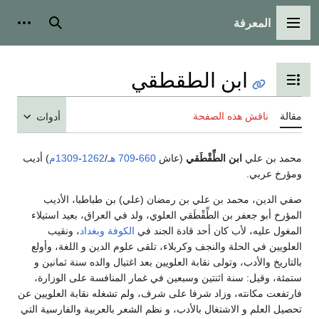
المعرفة
القائمة الرئيسية
بحث
أدوات
ابن الطقطقي
تبديل عرض جدول المحتويات
مقالة
ناقش هذه الصفحة
أدوات
محمد بن علي
ابن الطِّقْطَقي
(عاش
660
-
709 هـ
/
1262
-
1309م
) أديب
ومؤرخ عربي.
صفي الدين، محمد بن علي بن رمضان (علي) بن طباطبا، الأديب
المؤرخ أبو جعفر بن الطِّقْطَقي العلوي، ولد في العراق، بعيد استيلاء
المغول عليه، لأب كان أحد قادة الجند في
الكوفة
وبغداد
، ونقيب
العلويين في الحلة والنجف وكربلاء، تلقى علوم الدين و اللغة، وأولع
بالتاريخ والأدب، وتولى نقابة العلويين بعد اغتيال والده سنة ثمانين و
ستمئة، وقيل: سنة اثنتين وسبعين في غمار المنافسة على الوزارة،
فارتفعت مكانته، وزاد شرفا على شرف، ولم تشغله نقابة العلويين عن
تحصيل العلم و الاشتغال بالأدب، و نظم الشعر بالعربية والفارسية التي