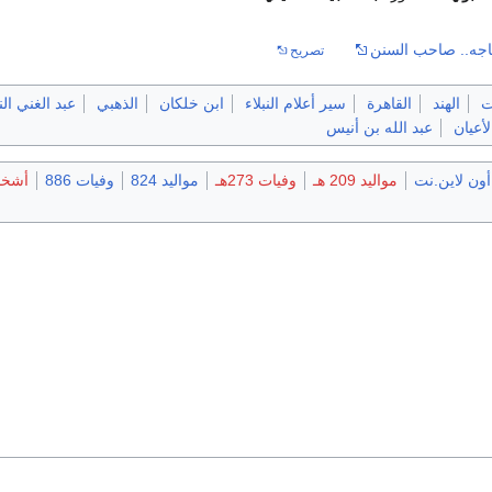
ماجه.. صاحب السنن
تصريح
ت
الهند
القاهرة
سير أعلام النبلاء
ابن خلكان
الذهبي
عبد الغني ال
أعيان
عبد الله بن أنيس
أون لاين.نت
مواليد 209 هـ
وفيات 273هـ
مواليد 824
وفيات 886
أشخا