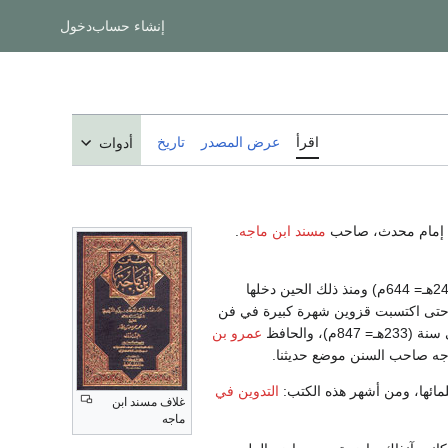
إنشاء حساب
دخول
اقرأ
عرض المصدر
تاريخ
أدوات
 إمام محدث، صاحب
مسند ابن ماجه
.
الصحابي الجليل أول والٍ عليها سنة (24هـ= 644م) ومنذ ذلك الحين دخلها
ري حتى اكتسبت قزوين شهرة كبيرة في فن
 847م)، والحافظ
عمرو بن
علمائها، ومن أشهر هذه الكتب:
التدوين في
غلاف مسند ابن
ماجه