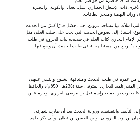
 مولد أبي عبد الله محمد بن يزيد الربعي، المعروف بابن ماجه سنة (209هـ= 824م) وكانت آنذاك حاضرة من حواضر العلم
لأخرى ذات الإشعاع الحضاري، مثل: بغداد، والكوفة، والبصرة،
، ورائد النهضة ومفجر الطاقات.
تي امتلأت بها مساجد قزوين، حتى حصّل قدرًا كبيرًا من الحديث
لشيوخ، استنادًا إلى نصوص الحديث التي تحث على طلب العلم، مثل
دّر الإمام البخاري كتاب العلم في صحيحه بباب الخروج في طلب
احد". وبلغ من أهمية الرحلة في طلب الحديث أن وضع فيها
ع، فخرج سنة (230هـ = 844م) وهو في الثانية والعشرين من عمره في طلب الحديث ومشافهة الشيوخ والتلقي عليهم،
فرحل إلى خراسان، والبصرة والكوفة، وبغداد ودمشق، ومكة والمدينة، ومصر، ومن شيوخه إبراهيم بن المنذر تلميذ البخاري المتوفى سنة (236هـ= 850م)، والحافظ
افظ يعقوب بن حميد، وإسماعيل بن موسى الفزاري، وحرملة بن
لى التأليف والتصنيف، ورواية الحديث بعد أن طارت شهرته،
ان بن يزيد القزويني، وابن الحسن بن قطان، وأبي بكر حامد