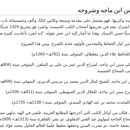
 ابن ماجه وشروحه
يبه وكثرتها، فهو يشتمل على مقدمة وسبعة وثلاثين كتابًا، وألف وخمسمائة باب، ت
من كبار الحفاظ والمحدثين فأولوه عناية بالشرح، ومن هذا الشروح:
 علاء الدين مغلطاي، المتوفى سنة (762هـ= 1360م)
تب الصحاح الخمسة.
 ماجه، للشيخ كمال الدين محمد بن مرسي الدبيري، المتوفى سنة (808هـ= 1405م).
ن ابن ماجه، للجلال الدين السيوطي، المتوفى سنة (911هـ= 1505م)
 محمد بن عبد الهادي السندي، المتوفى سنة ( 1138هـ= 1725م)
للس