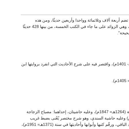
ضم أربعة آلاف وثلاثمائة وواحدا وأربعين حديثًا، ومن هذه
الأحاديث 3002 حديث اشترك معه في تخريجها أصحاب الكتب الخمسة، وانفرد هو بتخريج 1329 حديثًا، وهي الزوائد على ما جاء في الكتب الخمسة، من بينها 428 حديثًا
ما تمس إليه الحاجة على سنن ابن ماجه، لسراج الدين عمر بن علي بن الملقن، المتوفى سنة (804هـ- 1401م)، واقتصر فيه على شرح الأحاديث التي انفرد بروايتها ابن
وقد طبع الكتاب مبكرًا، فكان من أوائل الكتب التي أخرجتها المطابع العربية، فنُشر في الهند بدلهي سنة (1264هـ= 1847م)، وعليه حاشيتان، إحداهما: مصباح الزجاجة
يوطي، والأخرى: إنجاح الحاجة لمولوي عبد الغني الدهلوي، ثم نشر بالقاهرة سنة (1313هـ= 1895م) وعليه حاشية السندي، وهو شرح مختصر يُعْنى بضبط غريب
الألفاظ وبيان الإعراب بصفة خاصة، ثم نشرت السنن وحققها تحقيقا علميا العالم الجليل محمد فؤاد عبد الباقي، ورقّم كتبها وأبوابها وأحاديثها في سنة (1371هـ= 1951م)،