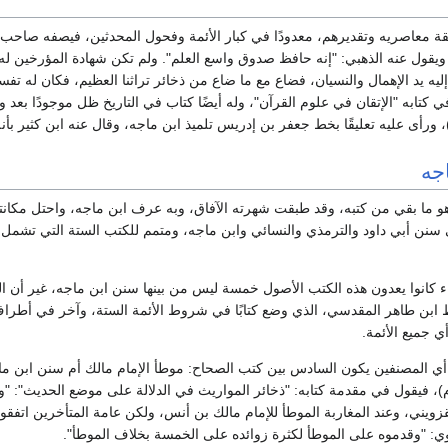
ة معاصريه وتقديرهم، معدودًا في كبار الأئمة وفحول المحدثين، فيصفه صاحب كت
 ويقول عنه الذهبي: "إنه حافظ صدوق واسع العلم". ولم تكن شهادة المؤرخين له
يه يد الإهمال والنسيان، فضاع مع ما ضاع من ذخائر تراثنا العظيم، فكان له تفسي
 كتابه "الإتقان في علوم القرآن"، وله أيضًا كتاب في التاريخ ظل موجودًا بع
جه
هو ما بقي من كتبه، وقد طبقت شهرته الآفاق، وبه عرف ابن ماجه، واحتل مكانته
سنن أبي داود والترمذي والنسائي وابن ماجه، ومتمم للكتب الستة التي تشمل
ء كانوا يعدون هذه الكتب الأصول خمسة ليس من بينها سنن ابن ماجه، غير أن ا
ظ ابن طاهر المقدسي، الذي وضع كتابًا في شروط الأئمة الستة، وآخر في أطراف
 جميع الأئمة.
ا أي المصنفين يكون السادس بين كتب الصحاح: موطأ الإمام مالك أم سنن ابن ما
نة (1143هـ= 1730م)، فيقول في مقدمة كتابه: "ذخائر المواريث في الدلالة على موضع الح
قزويني، وعند المغاربة الموطأ للإمام مالك بن أنس، ولكن عامة المتأخرين اتف
ي: "وقدموه على الموطأ لكثرة زوائده على الخمسة بخلاف الموطأ".