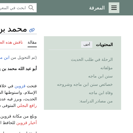
المعرفة
القائمة الرئيسية
محمد بن 
مقالة
ناقش هذه ال
المحتويات
أخف
(تم التحويل من
ابن م
الرحلة في طلب الحديث
مؤلفاته
أبو عبد الله محمد بن 
سنن ابن ماجه
خصائص سنن ابن ماجه وشروحه
فتحت
قزوين
في خلاف
الإسلام، واستوطنها ا
وفاة ابن ماجه
الحديث، وبرز فيه عدد
من مصادر الدراسة:
رافع البجلي
المتوفى سنة (237هـ
وبلغ من مكانة قزوين و
أخبار قزوين
للحافظ الرافع