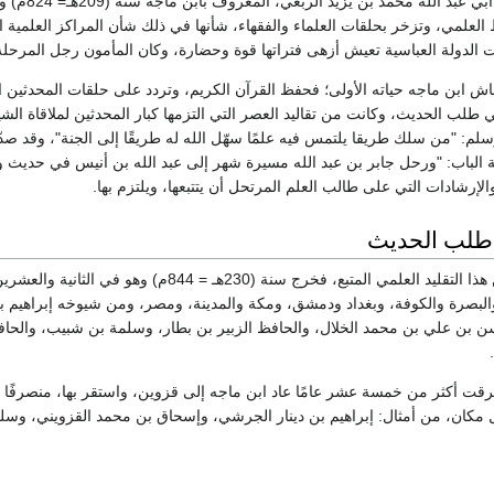
استقبلت قزوين
العلمي، وتزخر بحلقات العلماء والفقهاء، شأنها في ذلك شأن المراكز العلمية ا
 الدولة العباسية تعيش أزهى فتراتها قوة وحضارة، وكان المأمون رجل المرحلة
اش ابن ماجه حياته الأولى؛ فحفظ القرآن الكريم، وتردد على حلقات المحدثين ال
ي طلب الحديث، وكانت من تقاليد العصر التي التزمها كبار المحدثين لملاقاة ا
سلم: "من سلك طريقا يلتمس فيه علمًا سهّل الله له طريقًا إلى الجنة"، وقد ص
 الباب: "ورحل جابر بن عبد الله مسيرة شهر إلى عبد الله بن أنيس في حديث و
إرشادات التي على طالب العلم المرتحل أن يتتبعها، ويلتزم بها.
 طلب الحديث
ولم يشذ ابن ماجه عن هذا التقليد العلمي المتب
سن بن علي بن محمد الخلال، والحافظ الزبير بن بطار، وسلمة بن شبيب، والح
قت أكثر من خمسة عشر عامًا عاد ابن ماجه إلى قزوين، واستقر بها، منصرفًا إ
كان، من أمثال: إبراهيم بن دينار الجرشي، وإسحاق بن محمد القزويني، وسليم