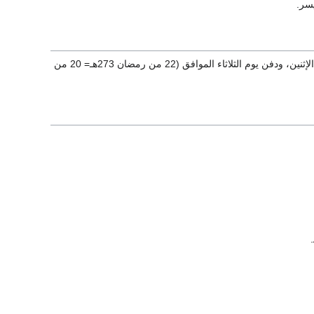
سر.
خادمًا للحديث معنيًا بروايته، مقبلا على تلاميذه حتى توفي يوم الإثنين، ودفن يوم الثلاثاء الموافق (22 من رمضان 273هـ= 20 من