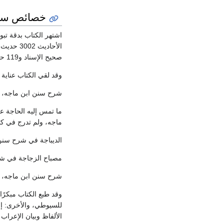
خصائص سنن
اشتهر الكتاب بدقة تبو
صحيح الإسناد و119 حديثًا حسن الإسناد، وهذا ما أشار إليه ابن حجر بقوله: "إنه انفرد بأحاديث كثيرة صحيحة".
وقد لقي الكتاب عناية 
شرح سنن ابن ماجه، للحافظ
ماجه، ولم تدرج في ك
الديباجة في شرح سنن ابن
مصباح الزجاجة في شرح سن
شرح سنن ابن ماجه، للمحدث