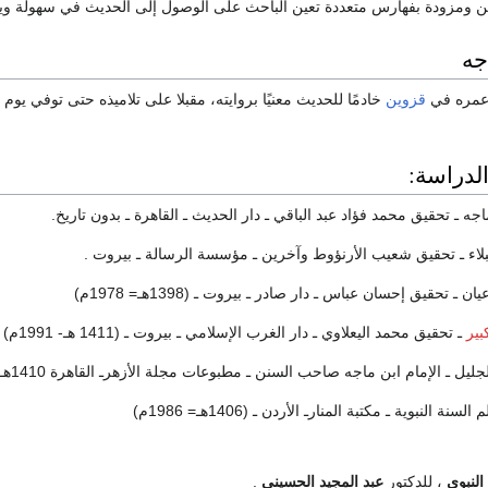
ومزودة بفهارس متعددة تعين الباحث على الوصول إلى الحديث في سهولة وي
جه
 عمره في
قزوين
لدراسة:
ه ـ تحقيق محمد فؤاد عبد الباقي ـ دار الحديث ـ القاهرة ـ بدون تاريخ.
نبلاء ـ تحقيق شعيب الأرنؤوط وآخرين ـ مؤسسة الرسالة ـ بيروت .
ن ـ تحقيق إحسان عباس ـ دار صادر ـ بيروت ـ (1398هـ= 1978م)
بير
ـ تحقيق محمد اليعلاوي ـ دار الغرب الإسلامي ـ بيروت ـ (1411 هـ- 1991م)
ليل ـ الإمام ابن ماجه صاحب السنن ـ مطبوعات مجلة الأزهرـ القاهرة 1410هـ.
 النبوية ـ مكتبة المنارـ الأردن ـ (1406هـ= 1986م)
النبوي
، للدكتور
عبد المجيد الحسيني
.