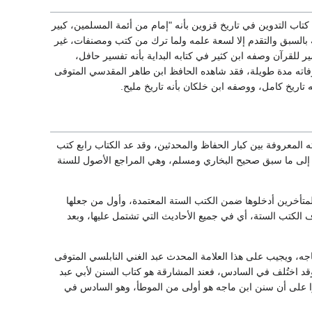
اب التدوين في تاريخ قزوين بأنه "إمام من أئمة المسلمين، كبير
 بالسبق والتقدم إلا لسعة علمه ولما ترك من كتب ومصنفات، غير
ر للقرآن وصفه ابن كثير في كتابه البداية بأنه تفسير حافل،
د وفاته مدة طويلة، فقد شاهده الحافظ ابن طاهر المقدسي المتوفى
 المعروفة بين كبار الحفاظ والمحدثين، وقد عد الكتاب رابع كتب
 إلى ما سبق صحيح البخاري ومسلم، وهي المراجع الأصول للسنة
لمتأخرين أدخلوها ضمن الكتب الستة المعتمدة، وأول من جعلها
 الكتب الستة، أي في جميع الأحاديث التي تشتمل عليها، وبعد
جه، ويجيب على هذا العلامة المحدث عبد الغني النابلسي المتوفى
ديث": "وقد اختُلف في السادس، فعند المشارقة هو كتاب السنن لأبي عبد
قوا على أن سنن ابن ماجه هو أولى من الموطأ، وهو السادس في