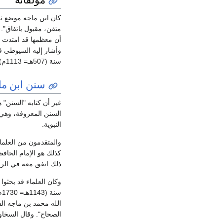
كان ابن ماجه موضع ثق
متقن، مقبول باتفاق".
أن معظمها قد امتدت إل
وأشار إليه السيوطي في
سنة (507هـ= 1113م)، ورأى عليه تعليقًا بخط جعفر بن إدريس تلميذ ابن ماجه، وقال عنه ابن كثير بأنه تاريخ كامل، ووصفه ابن خلكان بأنه تاريخ مليح.
سنن ابن ما
غير أن كتابه "السنن" 
السنن المعروفة، وهي 
النبوية.
والمتقدمون من العلما
كذلك هو الإمام الحاف
ذلك اتفق معه في الرأي
وكان العلماء قد بحثو
س
الله محمد بن ماجه ال
الصحاح". وقال السخاو