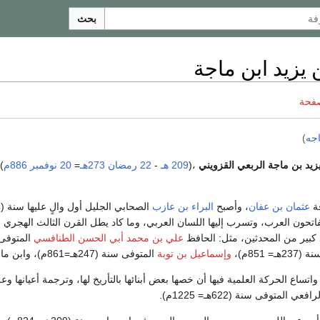
بحث
يزيد ابن ماجة
صفحة
اجه
)
يزيد بن ماجة الربعي القزويني
،(
209 هـ
-
22 رمضان
273هـ
=
20 نوفمبر
886م
)
ة
عثمان بن عفان
، وأصبح
البراء بن عازب
لفاتحون العرب، وتسرب إليها اللسان العربي، وما كاد يطل القرن الثالث الهج
 كبير من المحدثين، مثل: الحافظ
علي بن محمد أبي الحسن الطنافسي
المتوفى سنة (233هـ=
= 851م)،
وإسماعيل بن توبة
المتوفى سنة (247هـ=861م)، وابن ماجه صاحب السنن موضع حديثنا.
اتساع الحركة العلمية فيها أن خصها بعض أبنائها بالتأريخ لها، وترجمة أعيانها و
ي المتوفى سنة (622هـ= 1225م).