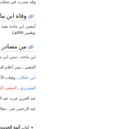
وقد صدرت في مجلدين 
وفاة ابن ما
أمضى ابن ماجه بقية
نوفمبر 886هـ).
من مصادر ا
ابن ماجه ـ سنن ابن ماج
الذهبي ـ سير أعلام ال
ابن خلكان
ـ وفيات الأعيا
المقريزي
ـ
المقفى الك
عبد العزيز عزت عبد الج
عبد الرحمن عتر ـ معالم السنة
كتاب
أئمة الحديث 