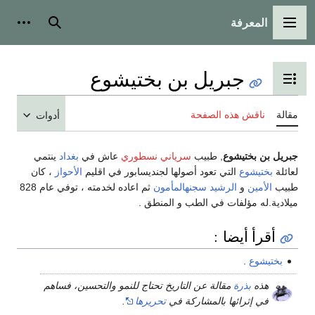
المعرفة
القائمة الرئيسية
بحث
أدوات
جبريل بن بختيشوع
تبديل عرض جدول المحتويات
مقالة
ناقش هذه الصفحة
أدوات
جبريل بن بختيشوع
, طبيب
سرياني
نسطوري
عاش في
بغداد
ينتمي
لعائلة
بختيشوع
التي تعود أصولها لجنديسابور في اقليم
الأحواز
، كان
طبيب
الأمين
و
الرشيد
سجنهالمأمون
ثم اعاده لخدمته ، توفي عام 828
ميلادية.له مؤلفات في الطب و المنطق .
أقرأ أيضا :
بختيشوع
.
هذه
بذرة
مقالة عن التاريخ تحتاج للنمو والتحسين، فساهم
في إثرائها بالمشاركة في
تحريرها
.