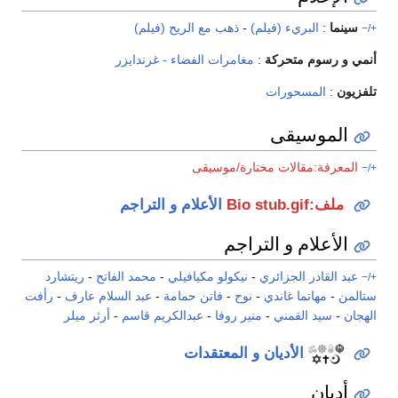
سينما
:
البريء (فيلم)
-
ذهب مع الريح (فيلم)
+/−
أنمي و رسوم متحركة
:
مغامرات الفضاء - غرندايزر
تلفزيون
:
المسحورات
الموسيقى
المعرفة:مقالات مختارة/موسيقى
+/−
ملف:Bio stub.gif
الأعلام و التراجم
الأعلام و التراجم
عبد القادر الجزائري
-
نيكولو مكيافيلي
-
محمد الفاتح
-
ريتشارد
+/−
ستالمن
-
مهاتما غاندي
-
نوح
-
فاتن حمامة
-
عبد السلام عارف
-
رأفت
الهجان
-
سيد القمني
-
منير روفا
-
عبدالكريم قاسم
-
أرثر ميلر
الأديان و المعتقدات
أديان