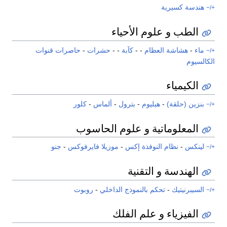
هندسة كسيرية
+/−
الطب و علوم الأحياء
ماء
-
هشاشة العظام
- -
كآبة
- -
حشرات
-
حاصرات قنوات
+/−
الكالسيوم
الكيمياء
بنزين (حلقة)
-
هيليوم
-
بترول
-
ألماس
-
كلور
+/−
المعلوماتية و علوم الحاسوب
لينكس
-
نظام النوفذة إكس
-
موزيلا فايرفوكس
-
جنو
+/−
الهندسة و التقنية
السيبرنيتيك
-
تحكم بالنموذج الداخلي
-
روبوت
+/−
الفيزياء و علم الفلك