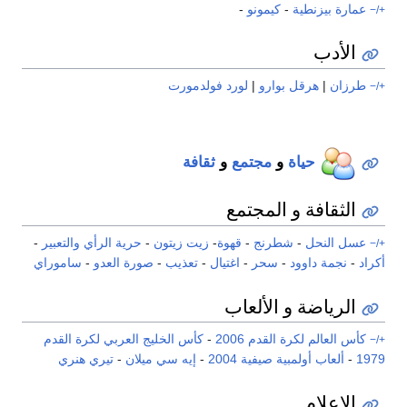
عمارة بيزنطية
-
كيمونو
-
+/−
الأدب
طرزان
|
هرقل بوارو
|
لورد فولدمورت
+/−
حياة
و
مجتمع
و
ثقافة
الثقافة و المجتمع
عسل النحل
-
شطرنج
-
قهوة
-
زيت زيتون
-
حرية الرأي والتعبير
-
+/−
أكراد
-
نجمة داوود
-
سحر
-
اغتيال
-
تعذيب
-
صورة العدو
-
ساموراي
الرياضة و الألعاب
كأس العالم لكرة القدم 2006
-
كأس الخليج العربي لكرة القدم
+/−
1979
-
ألعاب أولمبية صيفية 2004
-
إيه سي ميلان
-
تيري هنري
الإعلام