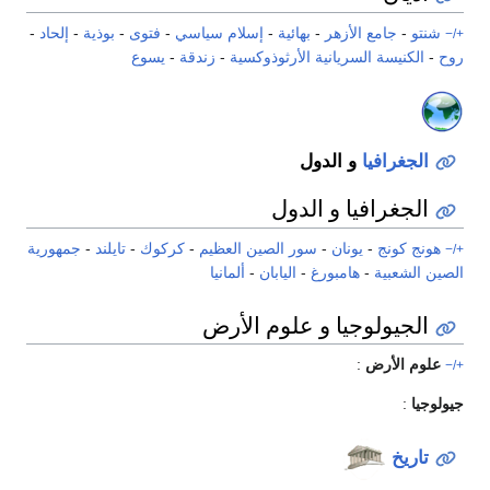
شنتو
-
جامع الأزهر
-
بهائية
-
إسلام سياسي
-
فتوى
-
بوذية
-
إلحاد
-
+/−
روح
-
الكنيسة السريانية الأرثوذوكسية
-
زندقة
-
يسوع
الجغرافيا
و الدول
الجغرافيا و الدول
هونج كونج
-
يونان
-
سور الصين العظيم
-
كركوك
-
تايلند
-
جمهورية
+/−
الصين الشعبية
-
هامبورغ
-
اليابان
-
ألمانيا
الجيولوجيا و علوم الأرض
علوم الأرض
:
+/−
جيولوجيا
:
تاريخ