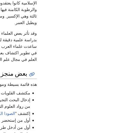
الإسلامية كانوا يعتقد
والرطوبة الكامنة فيها
ثالثة وهي الإكسير. وم
ويطيل العمر.
وقد تأثر بعض العلماء 
بدراسة علمية دقيقة ل
ساعدت علماء العرب وا
في تطوير اكتشاف بعض 
العلم في مجال علم الك
بعض منجزات
هذه قائمة بسيطة ومو
مكتشف القلويات الم
إدخال البحث التجري
من رواد العلوم الت
إكتشف "
الصودا ال
أول من إستحضر
م
أول من أدخل طر