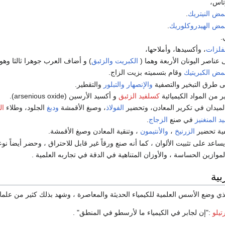
وتاس،
ض النيتريك
.
ض الهيدروكلوريك
.
.
فلزات
، وأكسيدها، وأملاحها،
ناصر اليونان الأربعة وهما (
الكبريت
والزئبق
) و أضاف العرب جوهرا ثالثا وهو 
ض الكبريتيك
وقام بتسميته بزيت الزاج.
 طرق التبخير والتصفية
والإنصهار
والتبلور
والتقطير.
ر من المواد الكيميائية
كسلفيد الزئبق
و أكسيد الأرسين (arsenious oxide).
لميدان في تكرير المعادن، وتحضير
الفولاذ
، وصبغ الأقمشة
ودبغ
الجلود، وطلاء
ال
د المنغنيز
في صنع
الزجاج
.
ية تحضير
الزرنيخ
،
والأنتيمون
، وتنقية المعادن وصبغ الأقمشة.
ساعد على تثبيت الألوان ، كما أنه صنع ورقاً غير قابل للاحتراق ، وحضر أيضاً نوع
وازين الحساسة ، والأوزان المتناهية في الدقة في تجاربه العلمية .
ية
ذي وضع الأسس العلمية للكيمياء الحديثة والمعاصرة ، وشهد بذلك كثير من علما
تيلو
:"إن لجابر في الكيمياء ما لأرسطو في المنطق" .