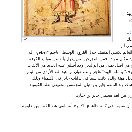
هذا
ما
كة
.
لك
سي أبو
موسى أو أبو عبد الله (وكان معروفاً بالصوفي لزهده) هو عالم كيمياء وخيمياء مسلم، كان معروفاً في العالم للاتيني المثقف خلال القرون الوسطى باسم "geber"، له
حديد مكان مولده فمن المؤرخين من يقول بأنه من مواليد الكوفة
و من اصل يمني من الوالدين وقد أطلق عليه العديد من الألقاب
وف" و"ملك الهند" هاجر والده حيان بن عبد الله الأزدي من اليمن
 مهنة والده كانت سبباً في بدايات جابر في الكيمياء وذلك
ك ولد النابغة جابر بن حيان المؤسس الحقيقي لعلم الكيمياء.
يري من أهم معلمي جابر بن حيان.
د أن يسميه في كتبه «الشيخ الكبير» أنه تلقى عنه الكثير من علومه