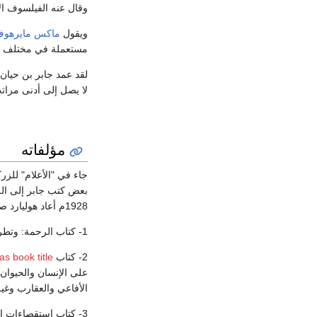
وقال عنه الفيلسوف الإ
ويقول
ماكس مايرهو
مستعملة في مختلف الل
لقد عمد جابر بن حيان 
لا يصل إلى أدنى مراتب
مؤلفاته
جاء في "الأعلام" للزر
1928م أعاد هوليارد صياغتها، وقدم لها بمقدمة وافية ، وظل الأوربيون يعتمدون على كتبه لعدة قرون . من أهم هذه الكتب :
1- كتاب الرحمة: وتطرق فيه إلى تحويل المعادن إلى ذهب.
2- كتاب
Has book title::السموم ودفع مض
على الإنسان والحيوان
الأفاعي والعقارب وغير
3- كتاب استقصاءات المعلم.