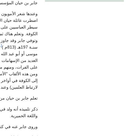
جابر بن حيان المؤسس 
وعندها شعر الأمويون 
اضطرت عائلة حيان الأ
سيطر العباسيين على
الكوفة. وتعلم هناك ثم
وتوفي جابر وقد جاوز 
[1]
سنـة 197هـ (813م )
العديد من الإسهامات ا
على الفرات، ومنهم من
ومن هذه الألقاب "الأس
إلى الكوفة في أواخر ع
لارتباط العلمين) وعن
تعلم جابر بن حيان من 
ذكر تلميذه أنه ولد في
واللغة الحميرية.
وروى جابر عنه في كتا