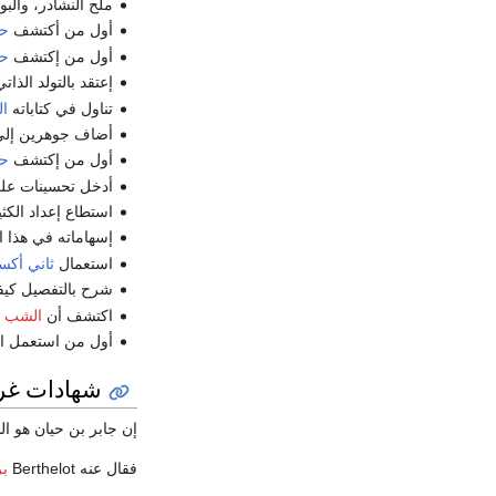
ملح النشادر، والب
أول من أكتشف
حم
أول من إكتشف
حم
إعتقد بالتولد الذاتي
تناول في كتاباته
ال
أضاف جوهرين إلى ع
أول من إكتشف
حم
أدخل تحسينات على
استطاع إعداد الكثي
إسهاماته في هذا ا
استعمال
ثاني أكسي
شرح بالتفصيل كيف
اكتشف أن
الشب
ي
أول من استعمل الم
شهادات غرب
إن جابر بن حيان هو ال
فقال عنه Berthelot
بر