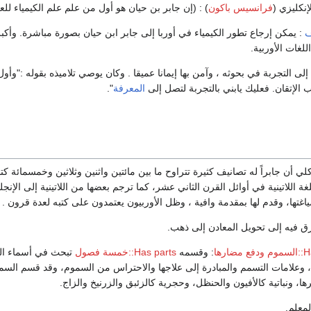
نكليزي (
فرانسيس باكون
) : (إن جابر بن حيان هو أول من علم علم الكيمياء للعال
ف
: يمكن إرجاع تطور الكيمياء في أوربا إلى جابر ابن حيان بصورة مباشرة. وأكب
غات الأوربية.
إلى التجربة في بحوثه ، وآمن بها إيمانا عميقا . وكان يوصي تلاميذه بقوله :"
 الإتقان. فعليك يابني بالتجربة لتصل إلى
المعرفة
".
كلي أن جابراً له تصانيف كثيرة تتراوح ما بين مائتين واثنين وثلاثين وخمسمائة 
ارها
: وقسمه
Has parts::خمسة فصول
تبحث في أسماء السم
، وعلامات التسمم والمبادرة إلى علاجها والاحتراس من السموم، وقد قسم السم
ها، ونباتية كالأفيون والحنظل، وحجرية كالزئبق والزرنيخ والزاج.