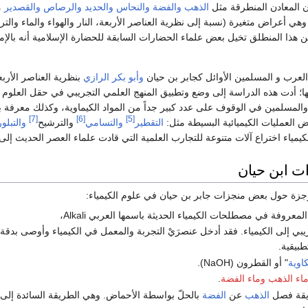
ون المعادن المنطرقة مثل
الذهب
والفضة
والنحاس
والحديد
والرصاص
والقصدير
من
 وهي أعراض متغيرة (نسبة إلى نظرية العناصر الأربعة، النار والهواء والماء وا
ن هذا المنطلق تخيل بعض علماء الحضارات السابقة للحضارة الإسلامية أنه بالإمك
العرب و المسلمين الأوائل كجابر بن حيان
وأبو بكر الرازي
بنظرية العناصر الأربع
ها؛ أدت هذه الدراسة إلى وضع وتطبيق المنهج العلمي التجريبي في حقل العلوم 
لمسلمين في الوقوف على عدد كبير جداً من المواد الكيماوية، وكذلك معرفة بع
[7]
[6]
[5]
العمليات الكيميائية البسيطة مثل:
التقطير
والتسامي
والترشيح
والتبلور
يمياء اختراع آلات متنوعة للتجارب العلمية التي قادت علماء العصر الحديث إلى
 ابن حيان
جزة حول بعض منجزات جابر بن حيان في علوم الكيمياء:
عروفة في مصطلحات الكيمياء الحديثة باسمها العربي Alkali،
بي إلى الكيمياء. فقد أدخل عنصرَيْ التجربة والمعمل في الكيمياء وأوصى بدقة البح
طبيقية.
كاوية
" أو القطرون (NaOH).
اء الذهب
وماء الفضة
.
يقة فصل
الذهب
عن
الفضة
بالحلّ بواسطة الأحماض. وهي الطريقة السائدة إلى ي