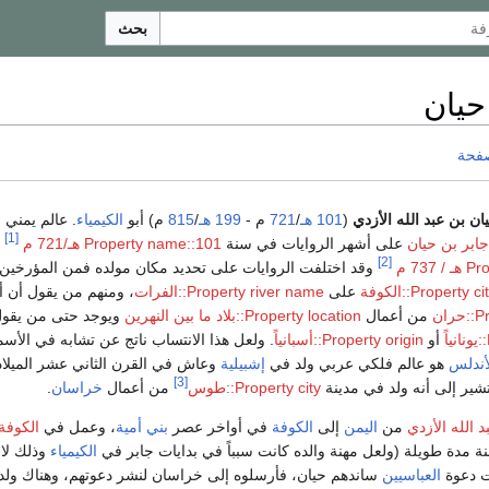
بحث
حيان
صفحة
يان بن عبد الله الأزدي
(
101 هـ
/
721
م -
199 هـ
/
815
م) أبو
الكيمياء
. عالم يمني 
[1]
على أشهر الروايات في سنة
Property name::101 هـ/721 م
و
[2]
737 م
وقد اختلفت الروايات على تحديد مكان مولده فمن المؤرخين
Property ci::الكوفة
على
Property river name::الفرات
، ومنهم من يقول أن 
ران
من أعمال
Property location::بلاد ما بين النهرين
ويوجد حتى من يقول
أو
Property origin::أسبانياً
. ولعل هذا الانتساب ناتج عن تشابه في الأسم
أندلس
هو عالم فلكي عربي ولد في
إشبيلية
وعاش في القرن الثاني عشر الميلاد
[3]
ير إلى أنه ولد في مدينة
Property city::طوس
من أعمال
خراسان
.
 الله الأزدي
من
اليمن
إلى
الكوفة
في أواخر عصر
بني أمية
، وعمل في
الكوفةص
ة مدة طويلة (ولعل مهنة والده كانت سبباً في بدايات جابر في
الكيمياء
وذلك لار
ت دعوة
العباسيين
ساندهم حيان، فأرسلوه إلى خراسان لنشر دعوتهم، وهناك ولد ا