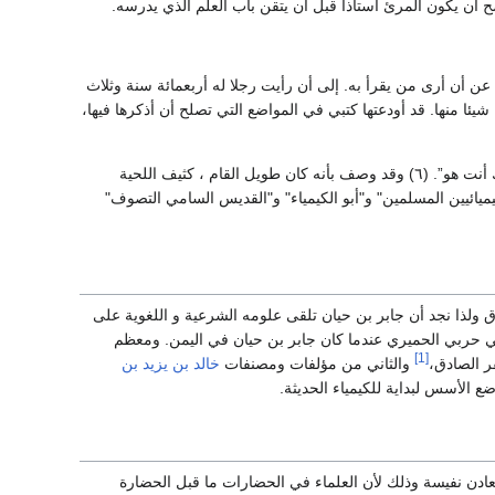
صح أن يكون المرئ أستاذا قبل أن يتقن باب العلم الذي يدرسه.
عن أن أرى من يقرأ به. إلى أن رأيت رجلا له أربعمائة سنة وثلاث
ا منها. قد أودعتها كتبي في المواضع التي تصلح أن أذكرها فيها،
وإذا قرأت كتابنا المعروف بالتصريف فحينئذ تعرف فضل هذا الشيخ وفضلك أيها القارئ، والله أعلم إنك أنت هو”. (٦) وقد وصف بأنه كان طويل القام ، كثيف اللحية
كيميائيين المسلمين" و"أبو الكيمياء" و"القديس السامي التصوف"
ق ولذا نجد أن جابر بن حيان تلقى علومه الشرعية و اللغوية على
يمني حربي الحميري عندما كان جابر بن حيان في اليمن. ومعظم
[1]
ر الصادق،
والثاني من مؤلفات ومصنفات
خالد بن يزيد بن
 الأسس لبداية للكيمياء الحديثة.
عادن نفيسة وذلك لأن العلماء في الحضارات ما قبل الحضارة