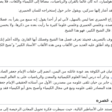
ميارد، أنه كان عالما بالقرآن والرياضيات، مضافا إلى الكيمياء واللغات، فلا ي
فقد أشار إليها سزكين، ويقول جابر حول إستخراجه للسان الحميري:
 الحميري تعبا ليس بالسهل، لأني لم أر أحدا يقول: إنه سمع من يقرأ به، فضلا 
ه، وعلمني الحميري وعلمني علوما كثيرة ما رأيت بعده من ذكرها، ولا يحسن شيئ
قال الشيخ الكبير، فهو هذا الشيخ.
ع وقد أطلق عليه العديد من الألقاب ومن هذه الألقاب "الأستاذ الكبير" و"شيخ ال
يان في الكوفة بعد عودة عائلته من اليمن، انضم إلى حلقات الإمام جعفر الصاد
. وذكر أنه درس أيضا العلوم الكيميائية والمعدن والرياضيات على يد العالم ال
 جابر بن حيان تلقى علومه من مصدرين: الأول من أستاذه الحقيقي الإمام جعف
 المصادر تلقى علومه ونبغ في مجال الكيمياء وأصبح بحق أبو الكيمياء فقد وضع
ي عصره
 تستند على الأساطير البالية، حيث سيطرت فكرة تحويل المعادن الرخيصة إلى م