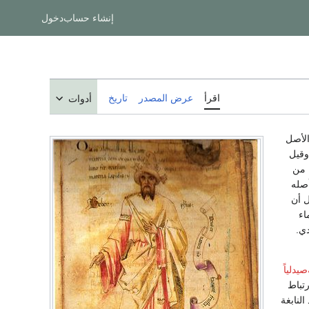
إنشاء حساب
دخول
اقرأ
عرض المصدر
تاريخ
أدوات
الأصل
قيل
 من
أصله
 أن
اء
ي.
يدلياً
تباط
لنابغة