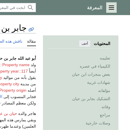
المعرفة
القائمة الرئيسية
جابر بن 
مقالة
ناقش هذه ال
المحتويات
أخف
تعليمه
أبو عبد الله جابر بن ح
ولد
Property name::جابر بن حيان
الكيمياء في عصره
أيضاً
Property year::117 هـ / 
بعض منجزات ابن حيان
يقول بأنه من مواليد
ty
شهادات غربية
من مدينة
Property city::ح
أصله
Property origin::يونانياً
مؤلفاته
فجابر المنسوب إلى
ال
التشكيك بجابر بن حيان
ولكن معظم المصادر تش
وفاته
هاجر والده
حيان بن عبد
مراجع
وبقي يمارس هذه المهن
وصلات خارجية
العلمين) وعندما ظهر