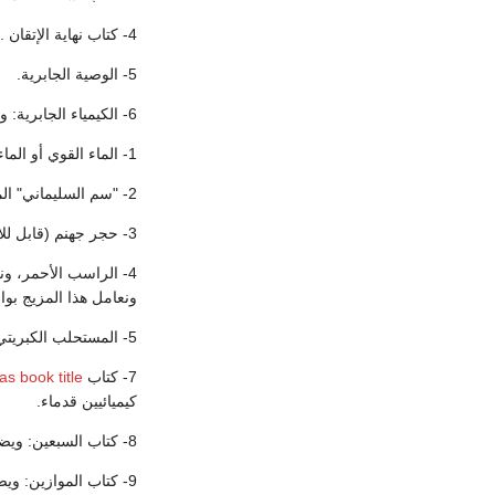
4- كتاب نهاية الإتقان .
5- الوصية الجابرية.
6- الكيمياء الجابرية: ويشتمل على مجموعات من مكتشفاته المهمة، وأهمها:-
1- الماء القوي أو الماء الملكي.
2- "سم السليماني" المعروف اليوم باسم كلوريد الزئبق.
3- حجر جهنم (قابل للانصهار وشفاف كالبلور).
4- الراسب الأحمر، 
ونعامل هذا المزيج بو
5- المستحلب الكبريتي.
7- كتاب
Has book title::المائة واثني
كيميائيين قدماء.
8- كتاب السبعين: ويضم سبعين رسالة فيها عرض منظم لجهود مؤلفها في الكيمياء.
9- كتاب الموازين: ويضم 144 رسالة تعرض الأسس النظرية والفلسفية للكيمياء والعلوم عامة.