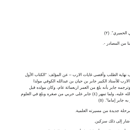
حميري”. (٢)
ا من المصادر -.
ب نهاية الطلب وأقصى غايات الارب – عن المؤلف: “الكتاب الأول
ب للأستاذ الكبير جابر بن حيان بن عبدالله الكوفي مولدا
جمه جابر بأنه بلغ من العمر اربعمائة عام، وكان مولده قبل
الهجرة باكثر من مائتي سنة حتى بلغ إلى أيام هارون الرشيد بعد مائة وسبعين سنة من الهجرة رحمة الله عليه، ولما تمهر (٤) جابر على حربي من صغره وبلغ في العلوم
جابر إماما”. (٥)
مرحلة جديدة من مسيرته العلمية.
أشار إلى ذلك سزكين.