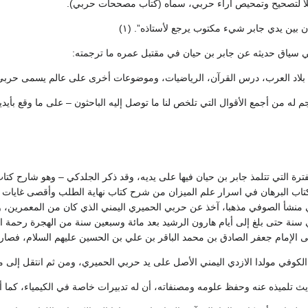
ا لتصحيح وتمحيص آراء حربي، سماه (كتاب مصححات حربي).
 بين يدي جابر شيء مكتوب يرجع لأستاذه”. (١)
ي سياق حديثه عن جابر بن حيان في مقتبل عمره ما ترجمته:
 بلاد العرب، درس القرآن، الرياضيات، وموضوعات أخرى على عالم يسمى حربي ال
م له من أجمع الأقوال التي تلخص لنا ما توصل إليه الباحثون – على ما وقع بأيدين
رة التي تتلمذ جابر بن حيان فيها على يديه، وقد ذكر الجلدكي – وهو شارح كتا
اب البرهان في اسرار علم الميزان من شرح كتاب نهاية الطلب وأقصى غايات الار
منشأ الصوفي مذهبا، آخذ عن حربي الحميري اليمني الذي كان من المعمرين، وتر
ى الإمام جعفر الصادق بن محمد الباقر بن علي بن الحسين عليهم السلام، فصار به 
 الكوفي مولدا الازدي اليمني الأصل على يد حربي الحميري، ومن ثم انتقل إلى 
 تلميذه عنه وحفظ علومه ومصنفاته، أن له تدبيرات خاصة في الكيمياء، كما 