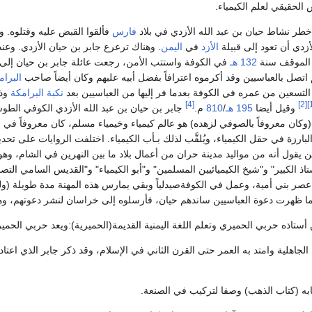
الحقيقي لعلم الكيمياء.
خطر نشاط حيان بن عبد الله الأزدي في بلاد
فارس
فألقوا القبض عليه وقتلوه. ول
زدي أن تعود إلى قبيلة
الأزد
في
اليمن
. وهناك ترعرع جابر بن حيان الأزدي. وعند
 الموقف سنة
132 هـ
في الكوفة واستتب الأمن، رجعت عائلة جابر بن حيان إلى
 اتصل بالعباسيين وقد أكرموه اعترافاً بفضل أبيه عليهم وكان أيضاً صاحب
البرام
التسعين من عمره في الكوفة بعدما فر إليها من العباسيين بعد
نكبة البرامكة
وذ
[4]
[2]
وقيل أيضا
195 هـ
/
810
م.
جابر بن حيان بن عبد الله الأزدي الكوفي الطو
لبارزة في حقل الكيمياء، ويُلقَّب لذلك بـأب الكيمياء. اختلفت الروايات على ت
 يقول أنه من مواليد مدينة حران من أعمال بلاد ما بين النهرين في الشام، وه
تاذ الكبير" و"شيخ الكيميائيين المسلمين" و"أبو الكيمياء" و"القديس السامي التص
صر بني أمية، وعمل في الكوفةصيدلياً وبقي يمارس هذه المهنة مدة طويلة (ولعل
دما ظهرت دعوة العباسيين ساندهم حيان، فأرسلوه إلى خراسان لنشر دعوتهم، وهنا
أستاذه حربي الحميري وتعلم اللغة اليمنية القديمة(الحميرية):ويعد حربي الحم
 الجاهلية وامتد به العمر حتى القرن الثاني في الإسلام، وقد ذكر جابر الذي اعتا
به (كتاب الذهب) وصفا لتركيب في الصنعة.