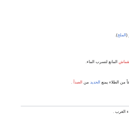
(
الملح
).
قماش
المانع لتسرب الماء.
اً من الطلاء يمنع
الحديد
من
الصدأ
.
ء الغرب .