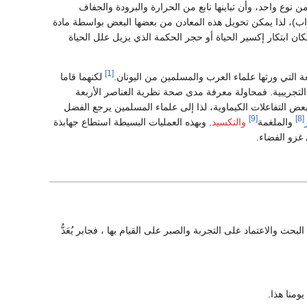
 نوع واحد، وأن تباينها نابع من الحرارة والبرودة والجفاف
لتراب)، لذا يمكن تحويل هذه المعادن من بعضها البعض بواسطة مادة
ان ابتكار إكسير الحياة أو حجر الحكمة الذي يزيل علل الحياة
[1]
ة التي ورثها علماء العرب والمسلمين من اليونان.
لكنهما قاما
التجريبية. فمحاولة معرفة مدى صحة نظرية العناصر الأربعة
ض التفاعلات الكيماوية، لذا إلى علماء المسلمين يرجع الفضل
[9]
[8]
والملغمة
والتكسيد
. وبهذه العمليات البسيطة استطاع جهابذة
 غزو الفضاء.
ث والاعتماد على التجربة والصبر على القيام بها ، فجابر يُعَدُّ
ومنا هذا.