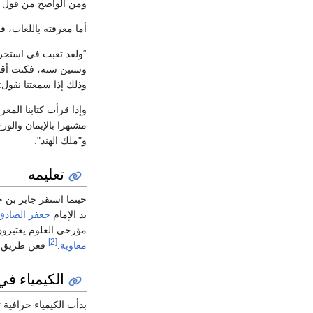
ومن الواضح من قول هول
أما معرفته باللغات، 
“ولقد تعبت في استخراج
وستين سنة، فكنت أقصد
وذلك إذا سمعتنا نقول: 
مشتهرا بالإيمان والور
و"ملك الهند".
تعليمه
حينما استقر جابر بن ح
يد الإمام
جعفر الصادق
مؤرخي العلوم يعتبرون
[2]
معاوية
.
فعن طريق هذه
الكيمياء ف
بدأت الكيمياء خرافية