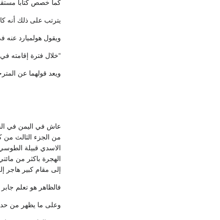
كما خصص كتابا مستقل
يترتب على ذلك أنه كان
ويقول هولميارد عنه ف
“خلال فترة إقامته في
ويعد قولهما عن المترج
عاش في اليمن في الفت
من الجزء الثالث من كت
الاسدي قبيلة الطوسي 
إلى مقام كبير هاجر إل
فالظاهر هو تعلم جابر
وعلى ما يظهر من حديث