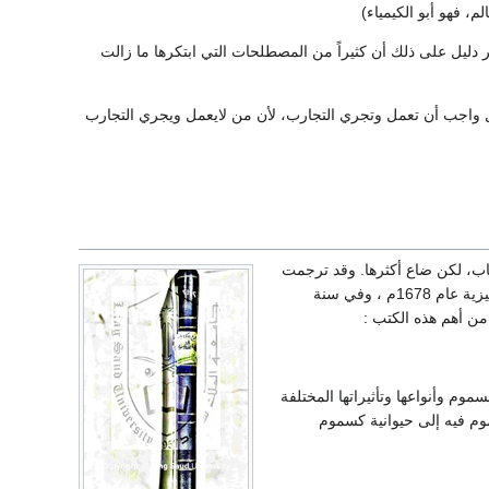
م، فهو أبو الكيمياء)
ر دليل على ذلك أن كثيراً من المصطلحات التي ابتكرها ما زالت
وأول واجب أن تعمل وتجري التجارب، لأن من لايعمل ويجري التجارب
كتاب، لكن ضاع أكثرها. وقد ترجمت
بعض كتب جابر إلى اللغة اللاتينية في أوائل القرن الثاني عشر، كما ترجم بعضها من اللاتينية إلى الإنجليزية عام 1678م ، وفي سنة
وم وأنواعها وتأثيراتها المختلفة
وم فيه إلى حيوانية كسموم