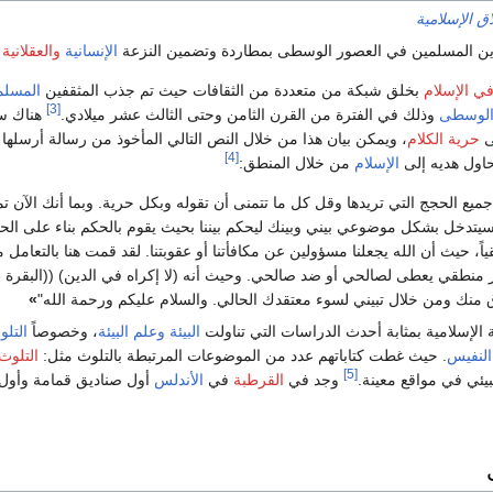
اق الإسلامية
رين المسلمين في العصور الوسطى بمطاردة وتضمين النزعة
الإنسانية
والعقلانية
ف
في الإسلام
بخلق شبكة من متعددة من الثقافات حيث تم جذب المثقفين
المسلم
[3]
الوسطى
وذلك في الفترة من القرن الثامن وحتى الثالث عشر ميلادي.
هناك سب
ى
حرية الكلام
، ويمكن بيان هذا من خلال النص التالي المأخوذ من رسالة أرسلها
[4]
اول هديه إلى
الإسلام
من خلال المنطق:
ميع الحجج التي تريدها وقل كل ما تتمنى أن تقوله وبكل حرية. وبما أنك الآن ت
تدخل بشكل موضوعي بيني وبينك ليحكم بيننا بحيث يقوم بالحكم بناء على الحقي
اً، حيث أن الله يجعلنا مسؤولين عن مكافأتنا أو عقوبتنا. لقد قمت هنا بالتعام
 منك ومن خلال تبيني لسوء معتقدك الحالي. والسلام عليكم ورحمة الله"
»
ة الإسلامية بمثابة أحدث الدراسات التي تناولت
البيئة
وعلم البيئة
، وخصوصاً
التلو
النفيس
. حيث غطت كتاباتهم عدد من الموضوعات المرتبطة بالتلوث مثل:
التلوث
[5]
لبيئي في مواقع معينة.
وجد في
القرطبة
في
الأندلس
أول صناديق قمامة وأول 