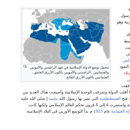
 رسول
بية وهو
اد
سبط
ت
ن
دلس
ف النفوذ
مجمل توسع الدولة الإسلامية في عهد الراشدين والأمويين
والعثمانيين , الراشدين والأمويين باللون الأزرق الغامق ,
بلاد
العثمانيين باللون الأزرق الفاتح
ن
قفت
فلت الدولة وتمزقت الوحدة الإسلامية وأصبحت هناك العديد من
 فتح
القسطنطينية
التي بشر بها رسول الله
محمد
[ صلى الله عليه
وقاموا بتوحيد الكثير من الأماكن العربية والإسلامية المهمة واستمرت 4 إلى 5 قرون تحكم العالم الإسلامي ولكنها كانت
لة العثمانية
عام
1923
م بدأ التوسع الأوربي في البلاد الإسلامية.