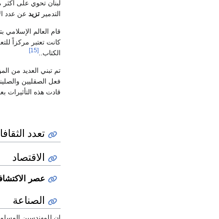
لبنان تحوي على أكثر من 3 مليون كتاب قبل أن يتم تدميره
التدمير
تزيد
عن عدد الأ
قام العالم الإسلامي ب
كانت تعتبر مركزاً للت
[15]
الكتاب..
تم تبني العديد من الم
فعل الصقليين والصلينيي
قادت هذه التأثيرات بع
تعدد الثقاف
الاقتصاد
عصر الاكتشاف
الصناعة
إن للمهندسين المسلمي