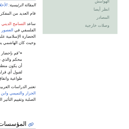
الهوامش
المقالة الرئيسية:
الأخل
انظر أيضا
قام العديد من المفك
المصادر
ساعد
التسامح الديني 
وصلات خارجية
الفلسفي في
العصور 
الحضارة الإسلامية عل
وحيث كان الهاشمي يح
«
"قم بإحضار ج
محكم والذي سي
أن يكون منطقي
طواعية واتفاق
تعتبر الدراسات العربي
الجزار
والتميمي
وابن 
الصلبة وتقييم التأثير ا
المؤسسات