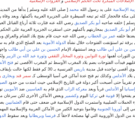
الإصلاحات المبكرة تحت الحكم الإسلامي
و
الغزوات الإسلامية
بية الإسلامية
على يد رسول الله
محمد
[ صلى الله عليه وسلم ] بدأها من المدينة
ى مكة فالحجاز كله ثم تبعه السيطرة على الجزيرة العربية بأكملها، وبعد وفاة
 وسلم ] خلفه صاحبه
أبو بكر الصديق
رضي الله عنه فثارت ثلاثة أرباع القبائل العر
ام
أبو بكر الصديق
بمحاربتهم بأكملهم حتى استقرت الجزيرة العربية على الحكم
عدها خلفه
عمر بن الخطاب
رضي الله عنه حيث قام بفتح بلاد الشام والعراق وبل
رقة ثم استؤنفت الفتوحات خلال نشأة
الدولة الأموية
بعد الصلح الذي قام به 
ن بن علي أبي طالب
وبعد استشهاد الإمام
الحسين بن علي بن أبي طالب
واجه
ن الثورات أهمها
ثورة التوابين
وثورة المختار الثقفي
وثورة عبد الله بن الزبير
ولك
ليهم فبدأت الفتوحات بضم بلاد المغرب الأوسط ثم المغرب الأقصى ثم
فتح الأن
وي أقصى تواجده قبل مدينة
باريس
الفرنسية بـ 30 كم فقط لكنها حالت بإيقا
بلاد
الأندلس
وكذلك تم فتح عدة أماكن في آسيا الوسطى كـ
سمر قند
وبخارى
و
م تقريباً حتى أصبحت أكبر دولة في التاريخ الإسلامي حيث امتدت من حدود
الصي
سبانيا
أو
الأندلس
غرباً وبعد
معركة الزاب
الذي قام به
العباسيين
ضد
الأمويين
تو
 يفتحوا إلا
قونية
في
تركيا
اليوم
وكشمير
وبعض الأماكن الأخرى لكن سرعان ما أ
ء الحملات الصليبية واستمرت الدول الإسلامية في ضعف حتى قام
العثمانيين
بعد
ضي إلى
أوروبا الجنوبية
ن الدول الأوروبية التي لها مصلحة لاحقاً كـ
فرنسا
وبريطانيا
وبعد سقوط
الدو