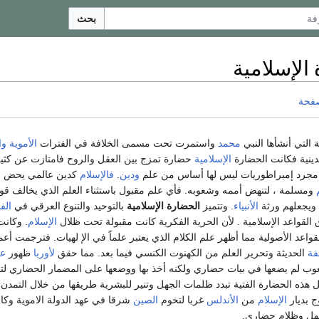
بحث
الإسلامية
صفحة
 التي أنشأها النبي
محمد
واستمرت تحت مسمى الخلافة في الفترات
الأموية
وا
دينية فكانت الحضارة
الإسلامية
حضارة تمزج بين العقل والروح فامتازت عن كثي
 مجرد إمبراطوريات ليس لها أساس من علم
ودين
.
فالإسلام
كدين عالمي يحض عل
ومسلمة ، لتنهض أممه وشعوبه. فأي علم مقبول باستثناء العلم الذي يخالف قو
ويجعلهم ورثة
الأنبياء
. وتتميز
الحضارة الإسلامية
بالتوحيد والتنوع العرقي في
الف
القواعد الإسلامية . لأن الحرية الفكرية كانت مقبولة تحت ظلال
الإسلام
. وكان
واعد الأصولية مما أظهر علم الكلام الذي يعتبر علماً في الإ لهيات. فترجمت أعم
فة
الحديثة وتحرير العلم من الكهنوت الكنسي فيما بعد. مما حقق
لأوربا
ظهور
عص
ب لم يضعها في بيات حضاري ولكنه أخذ بها ووضعها على المضمار الحضاري لترك
 هذه الحضارة الفتية تبدد ظلمات الجهل وتنير للبشرية طريقها من خلال التمدن ا
ج بديار
الإسلام
من
الأندلس
غربا لتخوم
الصين
شرقا في عهد الدولة الاموية وك
هل وظلام حضاري.