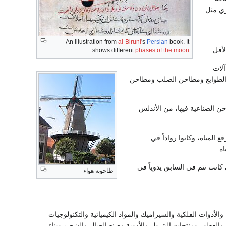
ري مثل
An illustration from
al-Biruni
's
Persian
book. It
أقل.
.
shows different
phases of the moon
آلات
 الطوابع ومطاحن الصلب ومطاحن
ن الصناعية فيها، من الأندلس
المياه، وكانوا رواداً في
ه.
كانت تتم في السابق يدوياً في
طاحونة هواء
الأدوات الفلكية والسيراميك والمواد الكيميائية والتكنولوجيات
والعطور ومنتجات البترول والأدوية وصنع الحبال والشحن وبناء