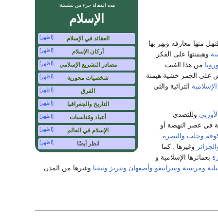
هذه المقالة جزء من سلسلة:
الإسلام
[اظهر]
العقائد في الإسلام
هل منها معارفه وبهر بها
[اظهر]
أركان الإسلام
سة
وهيمنتها على الفكر
[اظهر]
روبا
من هذا الغيث
مصادر التشريع الإسلامي
بض على الجمر خشية هيمنة
[اظهر]
شخصيات محورية
الإسلامية
التراثية والتي
[اظهر]
الفرق
[اظهر]
التاريخ والجغرافيا
لأوربي
وللتصدي
[اظهر]
أعياد ومُناسبات
ة في عصر النهضة أو
[اظهر]
الإسلام في العالم
وفة
وحلب
والبصرة
[اظهر]
انظر أيضًا
الجزائر
وغيرها . كما
رة
بعمائرها الإسلامية و
لية
ومرسية
وسراييفو
وأصفهان
وتبريز
ونيقيا
وغيرها من المدن