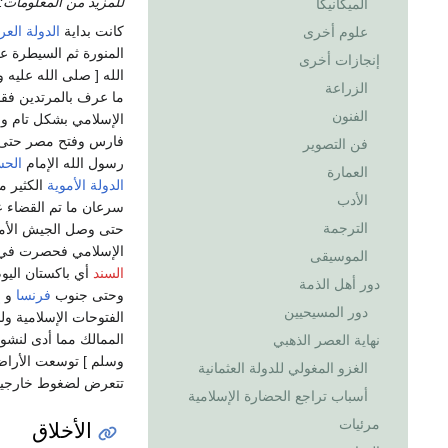
للمزيد من المعلومات:
الميكانيكا
كانت بداية
الدولة العر
علوم أخرى
المنورة ثم السيطرة عل
إنجازات أخرى
الله [ صلى الله عليه
الزراعة
ما عرف بالمرتدين فق
الفنون
الإسلامي بشكل تام وب
فارس وفتح مصر حتى ب
فن التصوير
رسول الله الإمام
الحس
العمارة
الدولة الأموية
الكثير م
الأدب
سرعان ما تم القضاء ع
الترجمة
حتى وصل الجيش الأم
الإسلامي فحصرت في 
الموسيقى
السند
أي باكستان اليو
دور أهل الذمة
وحتى جنوب
فرنسا
و
إ
دور المسيحيين
الفتوحات الإسلامية ولم
الممالك مما أدى لنشو
نهاية العصر الذهبي
وسلم ] توسعت الأرا
الغزو المغولي للدولة العثمانية
تتعرض لضغوط خارجية م
أسباب تراجع الحضارة الإسلامية
مرئيات
الأخلاق