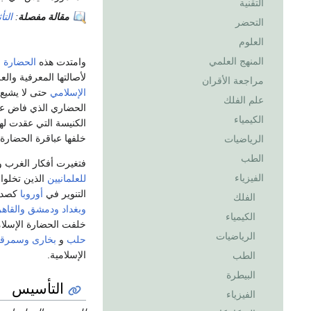
التقنية
مقالة مفصلة
:
التأ
التحضر
العلوم
المنهج العلمي
وامتدت هذه
الحضارة
ا
لأصالتها المعرفية وال
مراجعة الأقران
الإسلامي
حتى لا يشيع.
علم الفلك
الحضاري الذي فاض عل
الكيمياء
الكنيسة التي عقدت له
خلفها عباقرة الحضارة
الرياضيات
الطب
فتغيرت أفكار الغرب 
الفيزياء
للعلمانيين
الذين تخلوا
التنوير في
أوروبا
كصدى
الفلك
وبغداد
ودمشق
والقاه
الكيمياء
خلفت الحضارة الإسلامي
الرياضيات
حلب
و
بخارى
وسمرقن
الإسلامية.
الطب
البيطرة
التأسيس
الفيزياء