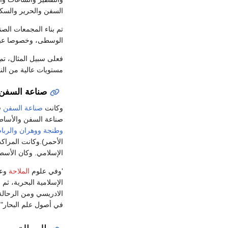
السفن والحرير والسكر
تم بناء المجمعات الص
الوسطى، وخصوصا عبر ا
فعلى سبيل المثال، تم
مستويات عالية من النمو
صناعة السفن 
وكانت
صناعة السفن
ف
صناعة السفن والأساط
وطنجة
ووهران
والربا
الأحمر).وكانت المراكب
الإسلامي. وكان الأسط
'وفي علوم
الملاحة
وعل
الإسلامية البحرية، ثم 
الادريسي ومن الرحال
في أصول علم البحار