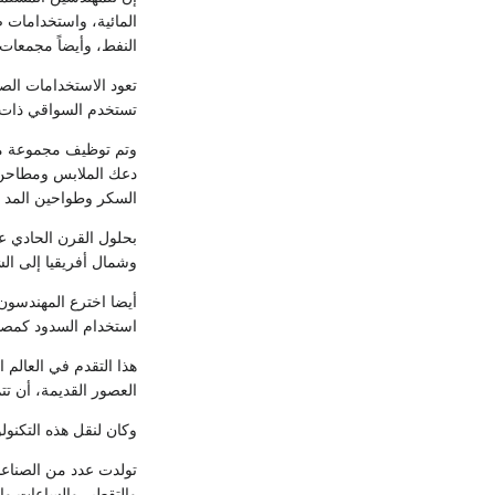
المائية، واستخدامات ص
النفط، وأيضاً مجمعات 
تعود الاستخدامات الصن
تستخدم السواقي ذات ا
وتم توظيف مجموعة متن
دعك الملابس ومطاحن 
السكر وطواحين المد و
بحلول القرن الحادي ع
وشمال أفريقيا إلى ا
أيضا اخترع المهندسون 
استخدام السدود كمصدر 
هذا التقدم في العالم
العصور القديمة، أن تت
وكان لنقل هذه التكنول
تولدت عدد من الصناعات
والتقطير والساعات وال