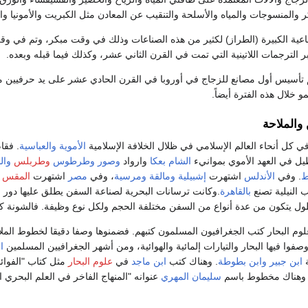
 والمنسوجات والمياه والأسلحة والتنقيب عن المعادن مثل الكبريت والأمونيا و
ناعية الكبيرة (الطراز) لكثير من هذه الصناعات وذلك في وقت مبكر، وتم في وق
لترجمات اللاتينية التي تمت في القرن الثاني عشر، وكذلك فيما قبله وبعده.
 تأسيس أول مصانع للزجاج في أوروبا في القرن الحادي عشر على يد حرفيين مص
 خلال هذه الفترة أيضاً.
والملاحة
ي كل أنحاء العالم الإسلامي في ظلال الخلافة الإسلامية
الأموية
والعباسية
. فقا
يل في العهد الأموي بموانيء
الشام
بعكا
وارواد
وصور
وطرطوس
وطربلس
وال
ط
. وفي
الأندلس
اشتهرت
إشبيلية
ومالقة
ومرسية
، وفي
مصر
اشتهرت
المقس
 النيلية تصنع
بالقاهرة
.وكانت ترسانات البحرية لصناعة السفن يطلق عليها دور
ول يتكون من عدة أنواع من السفن مختلفة الحجم ولكل نوع وظيفة. فالشونة كان
وم البحار كتب الجغرافيون المسلمون كتبهم. فضمنوها وصفا دقيقا لخطوط الملا
وصفوا فيها البحار والتيارات إلمائية والهوائية، ومن أشهر الجغرافيين المسلمين
ا
ة
ابن جبير
وابن بطوطة
. وهناك كتب
ابن ماجد
في
علوم البحار
مثل كتاب "الفوائد
" وهناك مخطوط باسم
سليمان المهري
عنوانه "المنهاج الفاخر في العلم البحري ا