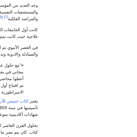
وجد العديد من المؤسس
والمستشفيات النفسية.
[9]
[7]
والمراصد الفلكية
.
كانت أول الجامعات ا
علاجية حيث كانت تمنح
في العصر الأموي تم ا
والصيادلة والادوية و
«
"مع حلول ع
مجاني في بغد
أعطوا محاضرا
الامبراطورية 
يعتبر
كتاب جينيس للأرق
تأسيسها في سنة 859 ميلادي.
شهادات أكاديمية منوعة
بحلول القرن العاشر كا
كتاب. كان يتم نشر ما مجموعه 60000 دراسة وقص