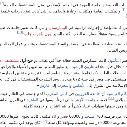
[7]
ات التعليمة والعلمية المهمة في العالم الإسلامي، مثل: المستشفيات العامة
[8]
والمكتبات العامة ومكتبات الإعارة والجامعات التي كانت تمنح درجات علمية
لتي قامت بإصدار إجازات دراسية في
البیمارستان
والتي كانت تعتبر جامعات طبية
[10]
 لمن يصبح مؤهلاً لممارسة الطب. كتب السير
جون باجوت جلب
:
لعناية بالطبابة والمعالجة في دمشق وإنشاء المستشفيات وتنظيم عمل المعالجين
تدريس الطب،
صر
المأمون
كانت المدارس الطبية فعالة جداً في بغداد. تم فتح أول
مستشفى عا
اد خلال فترة خلافة
هارون الرشيد
. مع تطور النظام، تم تعيين الأطباء والجراحين
ت لطلاب الطب وكما قاموا بمنح درجة الدبلوم لمن اعتبروهم مؤهلين لممارسة ا
تم افتتاح أول مستشفى في مصر في سنة 872 ميلادي، وقد انتشرت المستشفيات في كل أ
الإسلامية من الشرق إلى
الأندلس
والمغرب
إلى
فارس
»
ام القياسية
أن
جامعة القرويين
في
فاس
المغرب
أقدم جامعة في العالم حيث 
[11]
قدمت
جامعة الأزهر
والتي تم تأسيسها في
القاهرة
في القرن العاش
 ومن ضمنها شهادات عليا، وكثيراً ما يتم اعتباره أو جامعة كاملة.
ن في قرطبة 700
مسجد
و 60000
قصر
و 70 مكتبة، كانت تحوي أ
[12]
يدة ومؤلفة كل سنة.
كان يوجد في مكتبة القاهر