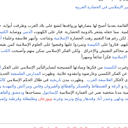
ثير الإسلامي في الحضارة الغربية
لقائمة بعدما أصبح لها مصارفها وروافدها لتشع على بلاد الغرب وطرقت أبوابه. فن
علمية. مما جعله يشعر بالدونية الحضارية. فثار على الكهنوت
الديني
ووصاية
الكني
 لكن رغم هذا التعتيم زهت الحضارة
الإسلامية
وشاعت. وأنبهر فلاسفة وعلماء
أو
يهم. فثاروا على
الكنيسة
وتمردوا عليها وقبضوا على العلوم الإسلامية كمن يق
م محاكم التفتيش والإحراق . ولكن الفكر الإسلامي تمكن منهم وأصبحت
الكتب
الإسلامية
فكراً شائعاً ومبهراً.
وغيرت
الكنيسة
من فكرها ومبادئها المسيحية لتسايرالتأثير الإسلامي على الفكر
ا
 عن الفكر الكنسي وعارضوه وانتقدوه علانية. وظهرت
المدارس
الفلسفية
الحديث
 لأفكار
الفلاسفة
العرب
. وظهرت مدن
تاريخية
في ظلال الحكم الإسلامي
كالك
رة
و
الرقة
و
الفسطاط
والعسكر
والقطائع
والقيروان
وفاس
ومراكش
والمهدية
و
ة مدنا متحفية تعبر عن العمارة الإسلامية
كإستانبول
بمساجدها
ودمشق
والقاه
د
ودلهي
وحيدر أباد
وقندهار
وبلخ
وترمذ
وغزنة
وبوزجان
وطليطلة
وقرطبة
وإشبي