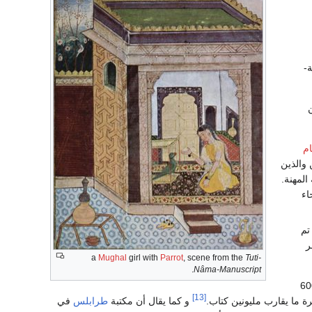
-
م
 والذين
لمهنة.
نحاء
تم
ر
a
Mughal
girl with
Parrot
, scene from the
Tuti-
.
Nâma-Manuscript
كبرها 600000
[13]
ة ما يقارب مليونين كتاب.
و كما يقال أن مكتبة
طرابلس
في