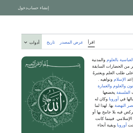
إنشاء حساب
دخول
اقرأ
عرض المصدر
تاريخ
أدوات
لعباسية
بالعلوم
والمدنية
ر من الحضارات السابقة
ى طلب العلم ويعتبرهُ
اعد
الإسلام
ونواهيه .
نون
والعلوم
والعمارة
ت
الفلسفة
يخضعها
الها في
أوروبا
وكان له
ر النهضة
بها. لهذا لما
ض فيه بلا جامح بها أو
لإسلامي. فبينما كانت
انت
أوروبا
وبقية أنحاء