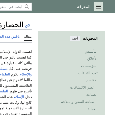
المعرفة
القائمة الرئيسية
الحضارة 
مقالة
ناقش هذه ال
المحتويات
أخف
التأسيس
اهتمت الدولة الإسلامية
كما اهتمت بالنواحي ال
الأخلاق
والتي كانت عبارة عن
المؤسسات
فريضة على كل
مسلم
تعدد الثقافات
والإسلام
يكرم
العلماء
طالما لأتخرج عن نطاق 
الاقتصاد
الفلاسفة المسلمون للق
عصر الاكتشافات
تأثيره في ظهور
الفلس
الصناعة
دخل
الإسلام
هذه الشعو
صناعة السفن والملاحة
كابح لها. وكانت مشاعل
الحضارة الإسلامية تمو
العمالة
المعمورة تعيش في ج