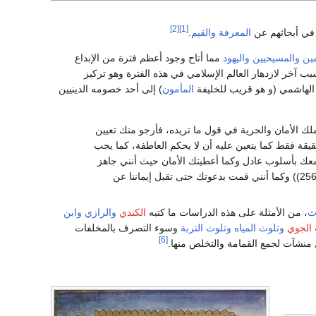
[2]
[1]
ي أبحاثهم عن
المعرفة
والقيم
.
ين
والمسيحيين
واليهود
مما أتاح وجود أعظم فترة من الإبداع
ب آخر لازدهار العالم الإسلامي في هذه الفترة وهو تركيز
 الهاشمي (و هو قريب للخليفة
المأمون
) إلى أحد خصومه الدينيين
ملك الأمان والحرية في قول ما تريده، فأرجو منك تعيين
قة فقط كما يتعين عليه أن لا يحكم العاطفة، كما يجب
ل معك بأسلوب عادل وكما أعطيتك الأمان حيث أنني جاهز
لقبول أي قرار منطقي يعطى لصالحي أو ضد صالحي. وحيث أنه (لا إكراه في الدين) ((البقرة 256)) وكما أنني قمت بدعوتك حتى تقبل إيماننا عن
ث
، من الأمثلة على هذه الدراسات ما كتبه
الكندي
والرازي
وابن
 الجوي
وتلوث المياه
وتلوث التربة
وسوء التصرف بالمخلفات
[6]
منشآت لجمع القمامة والتخلص منها.