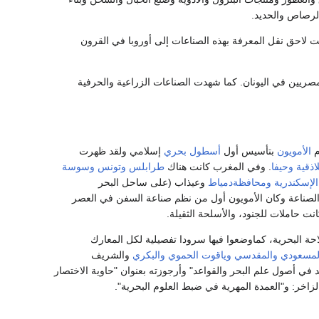
الرصاص والحديد.
ت لاحق نقل المعرفة بهذه الصناعات إلى أوروبا في القرون
ريين في اليونان. كما شهدت الصناعات الزراعية والحرفية
م
الأمويون
بتأسيس أول
أسطول بحري
إسلامي ولقد ظهرت
لاذقية
وحيفا
. وفي المغرب كانت هناك
طرابلس
وتونس
وسوسة
الإسكندرية
ومحافظةدمياط
وعيذاب (على ساحل البحر
 الصناعة وكان الأمويون أول من نظم صناعة السفن في العصر
ت حاملات للجنود، والأسلحة الثقيلة.
حة البحرية، كماوضعوا فيها سرودا تفصيلية لكل المعارك
لمسعودي
والمقدسي
وياقوت الحموي
والبكري
والشريف
 في أصول علم البحر والقواعد" وأرجوزته بعنوان "حاوية الاختصار
لزاخر: و"العمدة المهرية في ضبط العلوم البحرية".