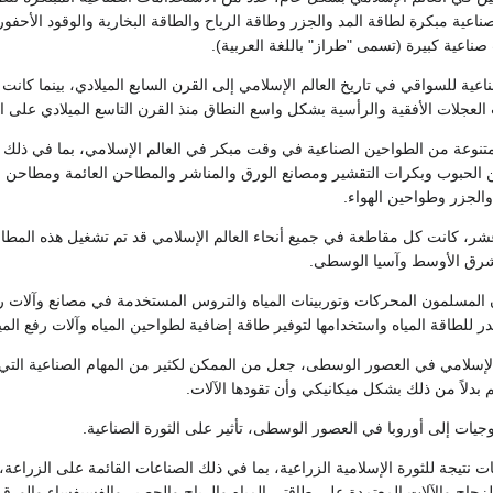
ناعية مبكرة لطاقة المد والجزر وطاقة الرياح والطاقة البخارية والوقود الأحفو
صناعية كبيرة (تسمى "طراز" باللغة العربية).
اعية للسواقي في تاريخ العالم الإسلامي إلى القرن السابع الميلادي، بينما كانت
لعجلات الأفقية والرأسية بشكل واسع النطاق منذ القرن التاسع الميلادي على ال
وعة من الطواحين الصناعية في وقت مبكر في العالم الإسلامي، بما في ذلك 
الحبوب وبكرات التقشير ومصانع الورق والمناشر والمطاحن العائمة ومطاحن
الجزر وطواحين الهواء.
شر، كانت كل مقاطعة في جميع أنحاء العالم الإسلامي قد تم تشغيل هذه المطاح
لشرق الأوسط وآسيا الوسطى.
المسلمون المحركات وتوربينات المياه والتروس المستخدمة في مصانع وآلات رفع 
للطاقة المياه واستخدامها لتوفير طاقة إضافية لطواحين المياه وآلات رفع الميا
 الإسلامي في العصور الوسطى، جعل من الممكن لكثير من المهام الصناعية التي 
م بدلاً من ذلك بشكل ميكانيكي وأن تقودها الآلات.
وجيات إلى أوروبا في العصور الوسطى، تأثير على الثورة الصناعية.
 نتيجة للثورة الإسلامية الزراعية، بما في ذلك الصناعات القائمة على الزراعة، و
زجاج والآلات المعتمدة على طاقتي المياه والرياح والحصير والفسيفساء والورق 