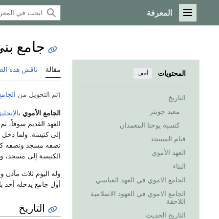
المعرفة
القائمة الرئيسية
جامع بني
مقالة
ناقش هذه ال
المحتويات
أخف
(تم التحويل من
الجامع
التاريخ
معبد جوبتر
الجامع الأموي
بالإنجلي
العهد القديم سوقاً، ث
كنسية يوحنا المعمدان
إلى كنيسة. ولما دخل
قيام المسجد
نصفه مسجد ونصفه كني
العهد الأموي
الكنيسة إلى مسجد، وأ
البناء
وله اليوم ثلاث مآذن و
الجامع الاموي في العهد العباسي
أول جامع يدخله أحد ب
الجامع الاموي في العهود الاسلامية
اللاحقة
التاريخ
التاريخ الحديث