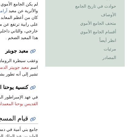
لم يكن الجامع الأموي
حوادث في تاريخ الجامع
والأثرية عن معبد
آرام
الأوصاف
كان من أعظم المعابد 
متحف الجامع الأموي
على رابية ترتفع عن مس
خارجي، والثاني داخلي
أقسام الجامع الأموي
هذا المعبد الضخم .
انظر أيضاً
مرئيات
معبد جوبتر
المصادر
وعقب سيطرة الرومان 
اسم
معبد جوبيتر الد
تشير إلى أنه تطور بش
كنسية يوحنا ا
في عهد الإمبراطور ال
القديس يوحنا المعمدا
قيام المسج
جامع بني أمية في دمش