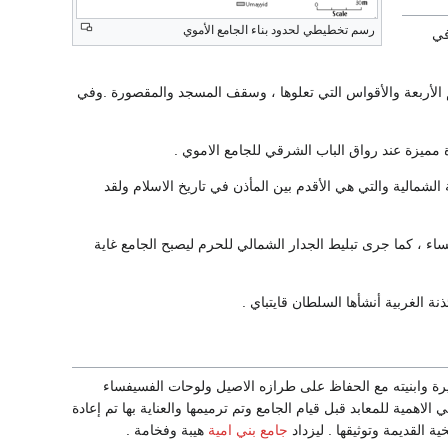
رسم تخطيطي لحدود بناء الجامع الأموي
في
 الأربعة والأقواس التي تعلوها ، وسقف المسجد والمقصورة .وفي
 الشمالية والتي هي الأقدم بين المأذن في تاريخ الاسلام ولقد
 ، كما جرى تبليط الجدار الشمالي للحرم ليصبح الجامع غاية
ذنة الغربية أنشأها السلطان قايتباي .
يرة وابنيته مع الحفاظ على طرازه الاصيل ولوحات الفسيفساء
همية للمعابد قبل قيام الجامع وتم ترميمها والعناية بها تم إعادة
ة القديمة وتوثيقها . ليزداد
جامع بني امية
هيبة وفخامة .