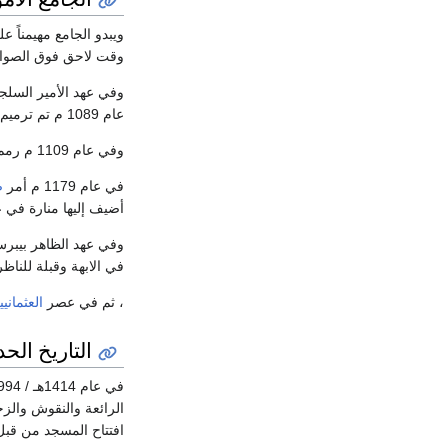
ويبدو الجامع مهيمناً ع
وقت لاحق فوق الصوا
وفي عهد الأمير السلج
عام 1089 م تم ترميم الجدار الشمالي ومن الناحية الشرقية للجامع .
وفي عام 1109 م رمم الجدار الشمالي أيضا من الناحية الغربية. وفي عام 1150 م وضعت ساعة كبيرة مميزة عند رواق الباب الشرقي للجامع الاموي .
في عام 1179 م أمر
ص
أضيف إليها منارة في 
وفي عهد الظاهر بيبرس
في الابهة وقبلة للناظ
، ثم في عصر
العثماني
التاريخ الح
في عام 1414هـ / 1994م امر الرئيس
الرائعة والنقوش والزخ
افتتاح المسجد من قب