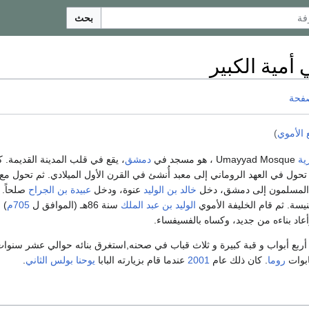
بحث
 أمية الكبير
صفحة
 الأموي
)
زية
Umayyad Mosque ، هو مسجد في
دمشق
، يقع في قلب المدينة القديمة. 
م تحول في العهد الروماني إلى معبد أُنشئ في القرن الأول الميلادي. ثم تحول مع
 المسلمون إلى دمشق، دخل
خالد بن الوليد
عنوة، ودخل
عبيدة بن الجراح
صلحاً. 
سة. ثم قام الخليفة الأموي
الوليد بن عبد الملك
سنة 86هـ (الموافق ل
705م
) 
عاد بناءه من جديد، وكساه بالفسيفساء.
 أربع أبواب و قبة كبيرة و ثلاث قباب في صحنه,استغرق بنائه حوالي عشر سنوات
ابوات
روما
. كان ذلك عام
2001
عندما قام بزيارته البابا
يوحنا بولس الثاني
.