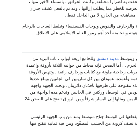
ت به أضرارا مختلفة, وكانت الحرائق ، باستثناء الأخير منها ،
وتعرضه للخطر مما يتطلب إزالتها ، وقد تم بالفعل كشف جدران
صة مشاهدته من الخارج لا من الداخل فقط .
ة والزخارف والنقوش ولوحات الفسيفساء وتبليط الساحات بالرخام
بته وبفخامته أحد أهم رموز العالم الاسلامي على الاطلاق .
مدينة دمشق
وللجامع اربعة ابواب ، باب البريد من
م . . أما الصحن فإنه محاط من جوانبه الثلاثة بأروقة واعمدة
تعلوها قمريات زجاجية ملونة مع كتابات وزخارف رائعة . وتنهض الأروقة
 وأعمدة، عمودان بين كل ساريتين في الجانبين ويبلغ عددها
 نافذة مفتوحة على طرفيها نافذتان دائريتان، وتحت الجبهة واجهة
دين في الوسط، وركنين في الجانبين وتدعم هذه الواجهة من
الطرفين دعامتان مربعتان ضخمتان. وعلى طرفي هذه الواجهة تمتد القناطر المتراكبة تسع قناطر إلى اليمين ومثلها إلى اليسار شرقاً.ومن الرواق تنفتح على الصحن 24
عرضانياً موازية للجدار القبلي، يقطعها في الوسط جناح متوسط يمتد من باب الجبهة الرئيسي
صف كروية من الخشب المصفّح، ومن قبة ثمانية تنفتح فيها