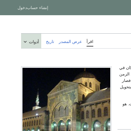
إنشاء حساب
دخول
اقرأ
عرض المصدر
تاريخ
أدوات
كان في
 الزمن
فصار
بتحويل
. هو