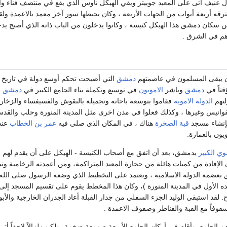
ال عنيف أتى على المعبد جوبيتر وبقي الهيكل ناوس الذي يقع في منتصف فناء و
قه أربعة أبواب من الجهات الأربعة ، وكان يحيطها سور آخر معمد بالاعمدة ولق
سكان دمشق هذا الهيكل كنيسة ، وكانوا يدخلون من الباب ذاته الذي أصبح يد
م في الشرق .
ن يبقى المسلمون في عاصمتهم
دمشق
التي أصبحت تحكم أوسع دولة في تاريخ ا
تاً في
دمشق
وباشر
الامويون
في توسيع وتكملة بناء الجامع الكبير في
دمشق
و
لتهم
الدولة الاموية
فقاموا بتوسعة باحاته وتجميلة بالنقوش والفسيفساء والزخا
وانيس وغيرها ، وكذلك فعلوا في مدن اخرى مثل المدينة المنورة وحلب والقد
نشاء مسجد
قبة الصخرة
هناك ، في المكان الذي صلى فيه
عمر بن الخطاب
عند
يون بالعمارة.
وي الكبير
بدمشق، بعد أن اتفق مع أصحاب الكنيسة - الهيكل على أن يقدم لهم بد
 الإفادة من كميات هائلة من حجارة المعبد المتراكمة، ومن أعمدته الرخامية وتي
 بعضمة الدولة الاسلامية ، ويعتمد على التخطيط الذي وضعه الرسول صلى الله 
ده الأول في المدينة المنورة )، وكان هذا المخطط يقوم على تقسيم المسجد إلى
. لقد استبقى الوليد الجزء السفلي من جدار القبلة أعاد الجدران الخارجية والأب
وفاً مع القبة والقناطر وصفوف الاعمدة .
الجامع. وأقام في أركان الجامع الأربعة صومعة ضخمة، ولكن زلزالاً لاحقاً أت