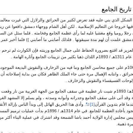
اريخ الجامع
لشكل الذي بني عليه فقد تعرض لكثير من الحرائق والزلازل التي غيرت معالمه ك
يها خروجا عن التعاليم الإسلامية . لكن أهل الشام ووجهاء دمشق دافعوا عن زين
 رجلا روميا وقع مغشيا عليه لما رأى عظمة الجامع وفخامته . فلما سئل عن السب
دمشق علمت أن لهم مدة سيبقونها . فلذلك أصابني ما أصابني )) فلما أخبر عمر ب
عزيز قد اقتنع بضرورة الحفاظ على جمال الجامع وزينته فإن الكوارث لم ترحم جم
لحرائق ، وانتابه الإهمال مرة حتى جاء الملك الظاهر فكان من بداية إصلاحاته 
ولوحات الفسيفساء والنقوش والزخارف .
في أحد أيام عام 1311هـ/ 1893م شبت نار عظيمة في سقف الجامع من الجهة الغربية 
قد أتى على سقف الجامع وجدرانه وأبوابه وسدته ، ولم يسلم إلا المشهد الغر
دما قام بتدوين القرآن
[1]
. وأدى هذا الحريق الهائل إلى وبدأ الناس بإزالة ال
في عام 1314هـ / 1896م بدأت عمليات ترميم المسجد بأمر من الوالي ناظم باشا
يس مجلس إدارة الولاية أحمد باشا الشمعة وقد اشترك في عملية البناء أكثر 
رة ذهبية.