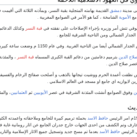
لى مدينة
دمشق
القديمة بهامته المتجلية بقبة النسر، وبمآذنه الثلاثة التي أقيمت 
مع
الأموية
الشامخة ، كما هو الأمر في الصوامع المغربية .
وقي تتش أمر وزيره بإجراء الإصلاحات على نفقته في
قبة النسر
وكذلك الدعائم
لاح الدين
بترميم دعامتين من دعائم القبة الكبرى المسماه
قبة النسر
، والمئذنة
عصر صلاح الدين .
 نظفت أعمدة الحرم ووشيت تيجانها بالذهب و أصلحت صفائح الرخام والفسيفساء
رين لايوازيه اي جامع او مسجد في العالم الاسلامي .
ين
وفوق الصوامع أنشئت المئذنة الشرقية في عصر
الأيوبيين
ثم
العثمانيين
، والمئ
ديث
حافظ الاسد
بحملة ترميم كبيرة للجامع وملاحقاته واعمدته الكث
ارف وتم الكشف من احدى الجهات خارج جدران الجامع عن اثار رومانية غاية في الا
ل الرئيس
حافظ الأسد
بعدما تم مسح جديد وتسجيل جميع الاثار الإسلامية والتاريخي