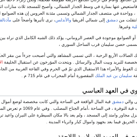
، فاستعيض عنها بمنارة في وسط الجدار الشمالي، وأصبح للمسجد ثلاث منارات اثن
، وواحدة في منتصف الجدار الشمالي وتسمى مئذنة العروس إن هذه الصوامع ا
انتقلت من
دمشق
إلى شمالي أفريقيا
والأندلس
، نرى تأثيرها واضحاً على
مآذنالق
ية
وغيرها.
أو الصوامع موجودة في العصر الروماني، يؤكد ذلك الشبه الكامل الذي نراه بين 
لمسمى حصن سليمان قرب الساحل السوري ،
ك الصالات الأربع الرحبة ، التي تسمى المشاهد والتي أصبحت جزءاً من مقر الح
مخصصة للبريد وبيت المال والرسائل . ويتحدث المؤرخون عن استقبال الخليفة
ال
الغوط والأمراء هذا الاستقبال الذي تمّ في الحرم وفي القاعة الغربية من ال
فة
سليمان بن عبد الملك
المقصورة أمام المحراب في عام 715 م .
وي في العهد العباسي
ى والي
دمشق
قبة المال الواقعة في الساحة والتي كانت مخصصة لوضع أموال ال
وفي عام 1006 م بنيت قبة النوفرة ، في الساحة ،أمام الجناح المصلب . وفي
ل مجاور وامتد إلى المسجد ، ولم يعد بالا مكان السيطرة على النيران واعيد تر
حريق فيما بعد بجهود واموال كبار واثرياء المدينة .
وي في العهود الاسلامية اللاحقة