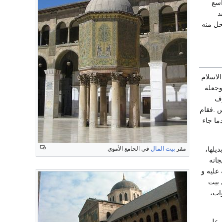
اسع
د
خل منه
لاسلام
جعلة
رف
س .فقام
ما جاء
مقر
بيت المال
في الجامع الأموي
يلها،
جانه
عليه و
 بيت
واب،
ى على