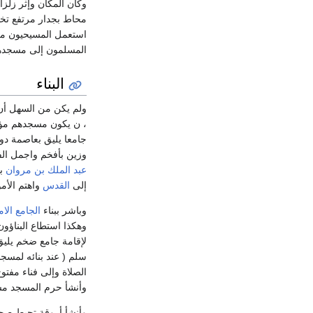
وكان المكان وإثر زلز
محاط بجدار مرتفع تختر
استعمل المسيحيون من 
المسلمون إلى مسجده
البناء
ولم يكن من السهل أ
، ن يكون مسجدهم مؤق
جامعا يليق بعاصمة دو
وزين بأفخم واجمل الف
عبد الملك بن مروان
بإ
إلى
القدس
واهتم الأمو
وباشر ببناء
الجامع الام
وهكذا استطاع البناؤون
لإقامة جامع ضخم يليق
سلم ( عند بنائه لمسج
الصلاة وإلى فناء مفتوح
وأنشأ حرم المسجد مسق
وأنشأ أروقة تحيط صحن 