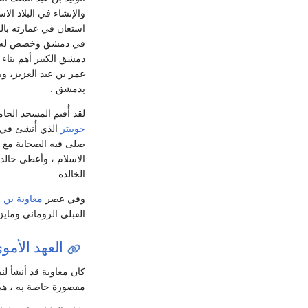
والإنشاء في البلاد الا
استعان في عمارته بال
في دمشق وخصص له الك
دمشق الكبير أهم بناء 
عمر بن عبد العزيز، وب
بدمشق .
لقد أُقيم المسجد الجا
جوبيتر
الذي أُنشئ في ا
صلى فيه الصحابة مع خا
الاسلام ، وأعطى خالد 
الخالدة .
وفي عصر
معاوية بن 
القبلي الروماني ومايزا
العهد الأمو
كان معاوية قد أنشأ ل
مقصورة خاصة به ، ه