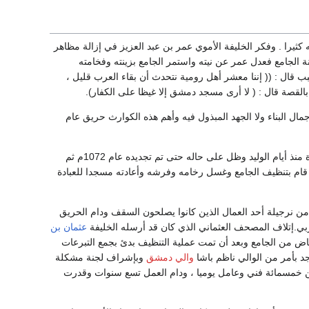
ثيرا . وفكر الخليفة الأموي عمر بن عبد العزيز في إزالة مظاهر
ة الجامع فعدل عمر عن نيته واستمر الجامع بزينته وفخامته
ب قال : (( إننا معشر أهل رومية نتحدث أن بقاء العرب قليل ،
القصة قال : ( لا أرى مسجد دمشق إلا غيظا على الكفار).
ال البناء ولا الجهد المبذول فيه وأهم هذه الكوارث حريق عام
وقد أتى حريق عام 1069م على جميع محاسن الجامع وما فيه من الزخارف والنقوش البديعة الموجودة منذ أيام الوليد وظل على حاله حتى تم تجديده عام 1072م ثم
أن قام بتنظيف الجامع وغسل رخامه وفرشه وأعادته مسجدا للعبادة
من نار وقعت من نرجيلة أحد العمال الذين كانوا يصلحون السقف ودام الحريق
بي.إتلاف المصحف العثماني الذي كان قد أرسله الخليفة
عثمان بن
أنقاض من الجامع وبعد أن تمت عملية التنظيف بدئ بجمع التبرعات
والي دمشق
وبإشراف لجنة مشكلة
من خمسمائة فني وعامل يوميا ، ودام العمل تسع سنوات وقدرت