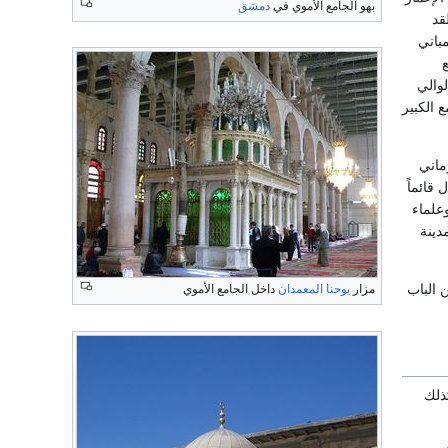
بهو الجامع الأموي في
دمشق
قد
باني
والي
 الكبير
ماني
 قائماً
علماء
دينة
 الباب
مزار
يوحنا المعمدان
داخل الجامع الأموي
ذلك