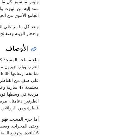
وليس ما سبق كل ما أصا
تمتد إليه من البيوت 
الجامع الأموي من الجه
وبعد كل ما مر على ال
واحجار الزينة وصفائح 
الأوصاف
تبلغ مساحة المسجد كله 157×97م وتبلغ مساحة الحرم 136×37م أما مساحة الصحن فهي 22.5×
الغرب وباب جيرون من 
على صفٍ من القناطر ا
مجتمعة 47 س
مربعة في وسطها قوس ك
قنطرة ومن الرواقين 
وحتى المحراب. ويغطي
16نافذة، وترتفع القبة عن أرض الجامع 45م وهي بقطر 16مترا .