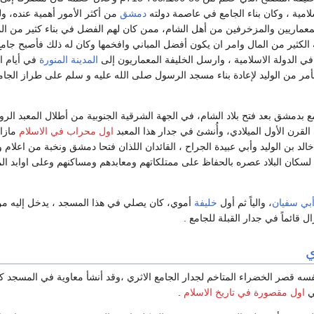
سلامية ، وكان بناء الجامع في عاصمة دولته
دمشق
من أكثر الأمور أهمية عنده، ول
معماريين والمزخرفين من أهل الشام، ممن كان لهم الفضل في بناء كثير من الم
ثير من المال وامر ان يكون أفضل المباني وافخمها وكان له ذلك فأصبح جامع
في الدولة الاسلامية ، وارسل الخليفة المعماريون إلى
المدينة المنورة
في أيام ال
أمر من الوليد لإعادة بناء مسجد الرسول صلى الله عليه و سلم على طراز الجامع
مع بدمشق بعد فتح بلاد الشام، في الجهة الشرقية الجنوبية من أطلال المعبد الرو
لقرن الأول الميلادي، وأُنشئ في جدار هذا المعبد
اول محراب في الاسلام
مازال
لد بن الوليد وأبي عبيدة الجراح ، القائدان اللذان فتحا دمشق ونخبة من اعلام و
لسكان البلاد عصره بالحفاظ على ممتلكاتهم ومعابدهم ومساكنهم وعلى اوابد الم
أبي سفيان
، والياً ثم أول
خليفة
أموي، كان يصلي في هذا المسجد ، يدخل إليه من
ل قائماً في جدار القبلة للجامع .
ي
نفسه قصر الخضراء المتاخم لجدار الجامع الاثري ،وقد أنشأ معاوية في المسجد ك
ي
اول مقصورة في تاريخ الاسلام
.