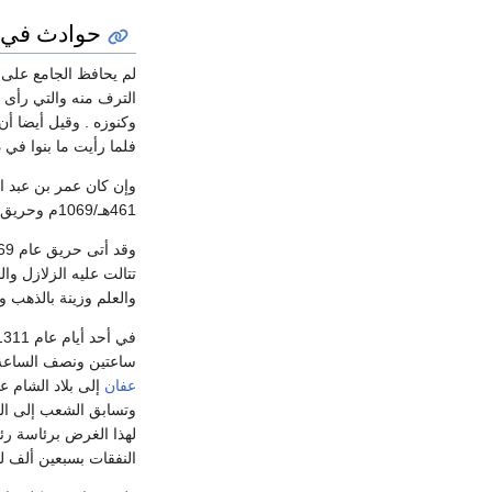
حوادث في ت
لم يحافظ الجامع على ا
الترف منه والتي رأى ف
وكنوزه . وقيل أيضا أن
فلما رأيت ما بنوا في 
وإن كان عمر بن عبد ال
461هـ/1069م وحريق عام 1311هـ / 1893م اللذان ذهبا بكثير من تزيينات الجامع وآثاره الهامة .
تتالت عليه الزلازل وا
والعلم وزينة بالذهب 
ساعتين ونصف الساعة و
عفان
إلى بلاد الشام عن
وتسابق الشعب إلى الجود بأعاده العظمة للجامع. 
لهذا الغرض برئاسة رئ
النفقات بسبعين ألف لي