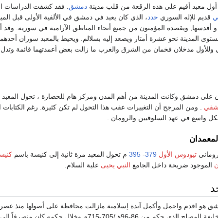
 أول معبد أقيم على هذه الرقعة من قلب مدينة
دمشق
. فقد كشفت الدراسات الت
ي
قديم للإله السوري
حدد
، الذي كان يعبد في دمشق في الألفية الأولى قبل الميل
و أقدسها, ويقصده المؤمنون من جميع أنحاء المناطق الآرامية في سورية. وقد أ
توى المدينة نحو عشرة أمتار ويصعد إليه بسلالم. ويحيط بالمعبد سوران أحدهما
 وللأول مدخلان فخمان من الشرق والغرب ما زالت بعض أعمدتهما قائمة وتدل
على دمشق وكانت المدينة من أهم المدن ومركز هام للحضارة ، تحول المعبد 
مشقي
. ومن المرجح أن التغييرات عقب هذا التحول لم تكن كثيرة. رغم الكتابات ا
كل واسع في عهد السلوقيين والرومان .
لمعمدان
روماني
تيودوس الأول
379
-
395
م تحول المعبد مرة ثانية إلى كنيسة باسم
كنيس
ن
الموجود ضريحة داخل الجامع
النبي يحيى
علية السلام.
د
ق هو اقدم واجمل وأكمل آبدة إسلامية مازالت محافظة على أصولها منذ عصر مُن
الوليد بن عبد الملك الخليفة المصلح الذي حكم من 86-96هـ/705-715م وخلال حكمه كان م