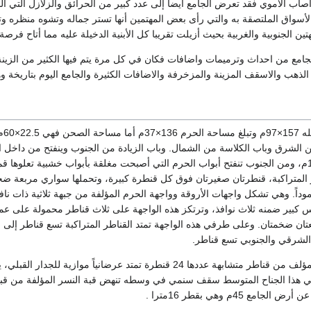
ب الأموي فقد تعرض الجامع أيضاً إلى عدد كبير من الحرائق والزلازل التي ألحق
والأسواق الملتصقة به والتي رأى بعض المهتمين أنها تستر جماله وتشوه منظره 
تين الجنوبية والغربية بحيث أزيلت تقريبا كل الأبنية الدخيلة عليه مما أتاح فر
جامع من احداث وترميمات واضافات فكان في كل مرة يتم فيها الكثير من الزين
الذهب والاسقف المزينة والمزخرفة والاضافات الكثيرة والجامع اليوم بتاريخة وهي
60م ويتوسط
الشرق وباب الكلاسة من الشمال. وباب الزيادة من الجنوب وينفتح من داخل الحر
شامخة ارتفاعها 15.35م، ومن الجنوب تنفتح أبواب الحرم التي أصبحت مغلقة بأبواب خشبية 
لمتراكبة، قنطرتان صغيرتان فوق كل قنطرة كبيرة، وتحملها سواري مربعة ضخمة
ارية وعموداً. وهي تشكل واجهات الأروقة وواجهة الحرم المؤلفة من جبهة ثلاثية ذات
بير ضمنه ثلاث نوافذ، وترتكز هذه الواجهة على ثلاث قناطر محمولة على عمو
الشرقي والجنوبي تسع قناطر.
أما حرم المسجد فهو مؤلف من قناطر متشابهة عددها 24 قنطرة تمتد 
 هذا الجناح المتوسط سقف سنمي في وسطه تنهض قبة النسر المؤلفة من قبة ن