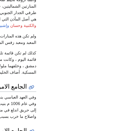
المنارتين الشماليتين
طرفي الجدار الجنوبي 
هي أصل المآذن التي 
والكتبية
وحسان
وإشبيل
ولم تكن هذه المنارات 
المعبد ومعبد زفس ا
كذلك لم تكن قائمة تل
قائمة اليوم ، وكانت 
دمشق ، وخلفهما ملوك 
المسكية. أضاف الخلي
الجامع الام
وفي العهد العباسي بن
إلى حريق اندلع في منز
واصلاح ما خرب بسبب ال
الجامع الام