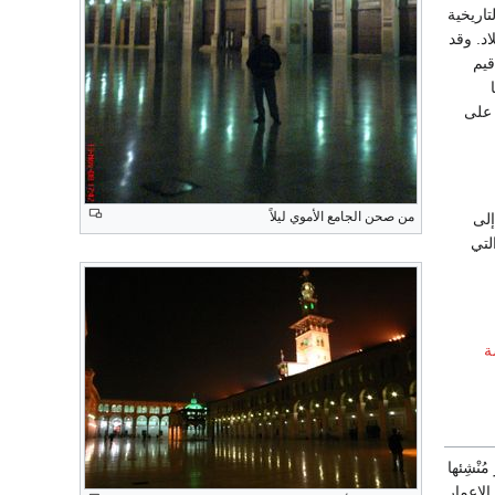
اريخية
اد. وقد
قيم
 على
من صحن الجامع الأموي ليلاً
إلى
لتي
ة
ْشِئها
نصرفاً إلى الإعمار