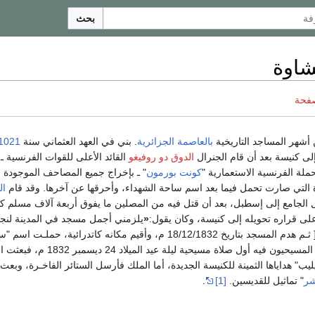
بحث
شاوة
صفحة
أشهر المساجد التاريخية
بالعاصمة الجزائرية
. بني في العهد العثماني سنة
1021
ى كنيسة بعد أن قام الجنرال
الدوق دو روفيغو
القائد الأعلى للقوات الفرنسية ـ 
ملة الفرنسية الاستعمارية "
كونت بورمون
" ـ بإخراج جميع المصاحف الموجودة ف
 التي صارت تحمل فيما بعد اسم ساحة الشهداء، وأحرقها عن آخرها. وقد قام
ال
 الجامع إلى إسطبل، بعد أن قتل فيه من المصلين ما يفوق أربعة آلاف مسلم كان
على قراره تحويله إلى كنيسة، وكان يقول:
«
يلزمني أجمل مسجد في المدينة لنج
[ ثـم هدم المسجد بتاريخ 18/12/1832 م، وأقيم مكانه كاتدرائية، حملـت اسم
فيليپ دالجيه"، وصلّى المسيحيون فيه أول صلاة مسيحية ليلة عيد الميلاد
" هداياها الثمينة للكنيسة الجديدة، أما الملك فأرسل الستائر الفاخـرة، وبعث ال
شر
" تماثيل للقديسين.
[1]
.