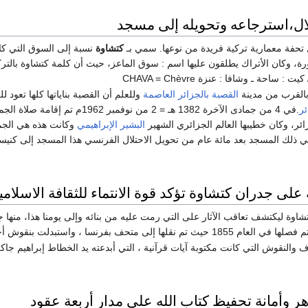
لال،استرجاعه وتحويله إلى مسجد
 تحفة معمارية تركية فريدة من نوعها. سمي بـ
كتشاوة
نسبة إلى السوق التي كا
ة، وكان الأتراك يطلقون عليها اسم : سوق الماعز، حيث أن كلمة كتشاوة بالترك
 بالقرب من مدينة
القصبة
بالجزائر العاصمة
وللعلم أن القصبة بناياتها كلها تعود لل
ئر
.في 4 من جمادى الآخرة 1382 هـ = 2 من نوفمبر 1962م تم إق
ائر، وكان خطيبها العالم الجزائري الشهير
البشير الإبراهيمي
وكانت هذه هي الجم
في ذلك المسجد بعد مائة عام من تحويل الاحتلال الفرنسي هذا المسجد إلى كنيس
 على جدران كتشاوة تؤكد قوة الانتماء للثقافة الاسلامي
اوة ليكتشف تعاقب الآثار على التي رمت عليه من بنائه وإلى يومنا هذا، منها جمل
بفرنسا ، واستبدلت بنقوش أخرى تعكس الواقع الثقافي الديني الفرنسي .
والنقوش التي كانت مكتوبة آيات قرآنية ، التي أبدعته يد الخطاط إبراهيم جاكر
ر وأمانة تحفيظ كتاب الله على مدار أربعة عقود