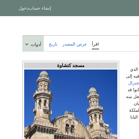
إنشاء حساب
دخول
اقرأ
عرض المصدر
تاريخ
أدوات
مسجد كتشاوة
الذي
يه إلى
جنرال
وا قد
عل منه
 "سان
 24 ديسمبر 1832 م، فبعثت الملكة
بابا