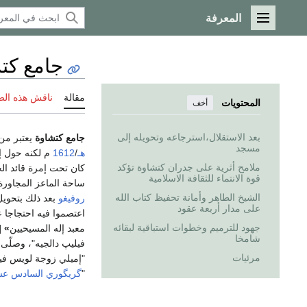
المعرفة
القائمة الرئيسية
جامع كت
مقالة
ناقش هذه ال
المحتويات
أخف
بعد الاستقلال،استرجاعه وتحويله إلى
جامع كتشاوة
يعتبر من 
مسجد
هـ
/
1612
م لكنه حول إل
ملامح أثرية على جدران كتشاوة تؤكد
كان تحت إمرة قائد الح
قوة الانتماء للثقافة الاسلامية
ساحة الماعز المجاورة
الشيخ الطاهر وأمانة تحفيظ كتاب الله
روفيغو
بعد ذلك بتحويل
على مدار أربعة عقود
اعتصموا فيه احتجاجا 
جهود للترميم وخطوات استباقية لبقائه
معبد إله المسيحيين
»
شامخا
مرئيات
"إميلي زوجة لويس فيليب
"
گريگوري السادس ع