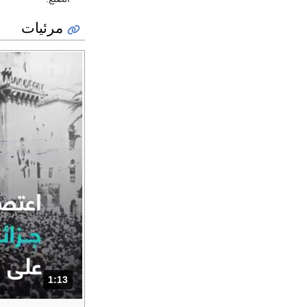
مرئيات
1:13
المدة: دقائق و 13 ثواني.