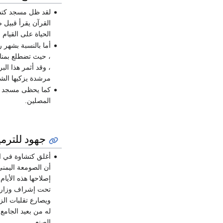
لقد ظل مسجد كتشاو
القرآن يقرأ قبيل 
الحياة على القيام 
أما بالنسبة بشهر 
، حيث تضطلع بمناق
، وقد أثمر هذا ال
مرشدة يزكيها الشي
كما يحظى مسجد كتش
المصلين.
جهود للترمي
أغلق كتشاوة في ال
إصلاحها هذه الأيا
تحت إشراف وزارتي 
ويصارع تقلبات الز
له من بعيد الجامع
الصنع.