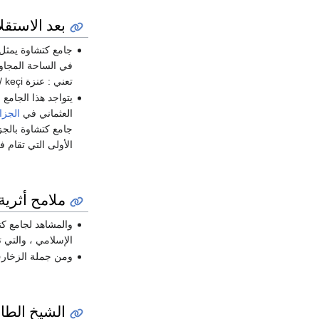
بعد الاستق
جامع كتشاوة يمثل
في الساحة المجاور
تعني : عنزة keçi / كيت : ساحة ـ وشافا : عنزة CHAVA = Chèvre
يتواجد هذا الجامع
العثماني في
الجزا
جامع كتشاوة بالجز
الأولى التي تقام 
ملامح أثرية
والمشاهد لجامع كتش
الإسلامي ، والتي تم فصلها في العام 1855 حيث تم نقلها إلى متحف 
ومن جملة الزخارف 
الشيخ الطاه