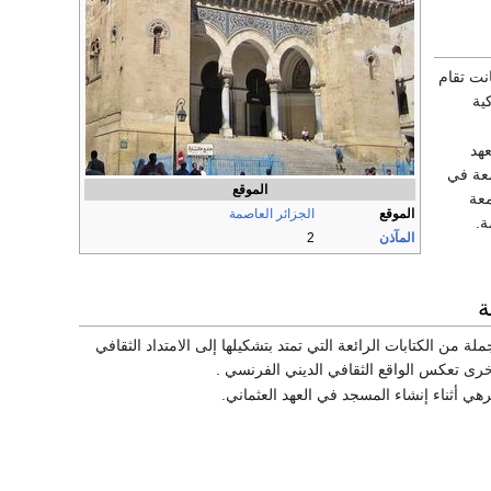
نت تقام
ية
عهد
امة صلاة الجمعة في
الموقع
عة
الموقع
الجزائر العاصمة
ة.
المآذن
2
ة
ة من الكتابات الرائعة التي تمتد بتشكيلها إلى الامتداد الثقافي
هي أثناء إنشاء المسجد في العهد العثماني.