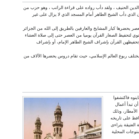
م الدين الحنيف ، ولقد دأب رواده على قراءة الراتب ، وهو حزب من
 الذي دأب الشيخ الطاهر أمام المسجد الذي لا يزال على غير
ر يحضرها كبار المشايخ والعارفين بالطريق إلى الله من الجزائر
وي لتحفيظ الصغار القرآن يوميا من العصر حتى إلى صلاة العشاء
وتحفيظهن القرآن بإشراف الشيخ الطاهر الإمام، أو بإشراف
 مختلف ربوع العالم الإسلامي، حيث تقام دروس يحضرها الآلاف من
ينوه فاكتشفوا
تظر أن تبدأ أعمال
الأمطار، وذلك
افظ على تاريخه
العتيقة يتراءى
نتوجات المحلية