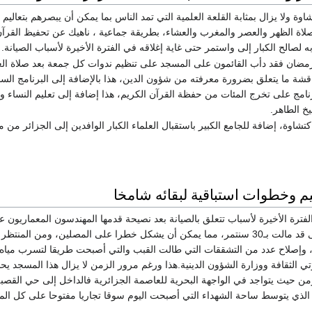
ة ولا يزال بمثابة القلعة العلمية التي تمد الناس بما يمكن أن يبصرهم بتعالي
صلاة الظهر والعصر والمغرب والعشاء، بطريقة جماعية ، ناهيك عن تحفيظ القرآن
به لصالح الكبار إلى واستمر حتى غاية إغلاقه في الفترة الأخيرة لأسباب الصيانة.
رمضان فقد دأب القائمون على المسجد على تنظيم ندوات كل جمعة بعد صلاة العص
شة ما يتعلق بضرورة معرفته من شؤون الدين، هذا بالإضافة إلى البرنامج السن
برنامج على تخرج المئات من حفظة القرآن الكريم، هذا إضافة إلى تعليم النساء 
خ الطاهر.
اوة، إضافة للجامع الكبير باستقبال العلماء الكبار الوافدين إلى الجزائر من
م وخطوات استباقية لبقائه شامخا
فترة الأخيرة لأسباب تتعلق بالصيانة بعد نصيحة قدمها المهندسون المعماريون عا
أن الصومعة اليمنى قد مالت بـ30 سنتمر، مما يمكن أن يشكل خطرا على المصلين، ومن المن
م، وإصلاح عدد من التشققات التي طالت القبب والتي أصبحت طريقا لتسرب مياه 
الثقافة ووزارة الشؤون الدينية.هذا ورغم مرور الزمن لا يزال هذا المسجد يح
من حيث يتواجد في الواجهة البحرية للعاصمة الجزائرية فالداخل إلى حي القصبة 
 الذي يتوسط ساحة الشهداء التي أصبحت اليوم سوقا تجاريا مفتوحا على كل الم