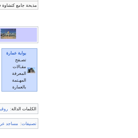
مذبحة جامع كتشاوة 
بوابة عمارة
تصـفح
مقـالات
المعرفة
المهـتمة
بالعمارة
الكلمات الدالة:
روڤي
تصنيفات
:
مساجد عرب