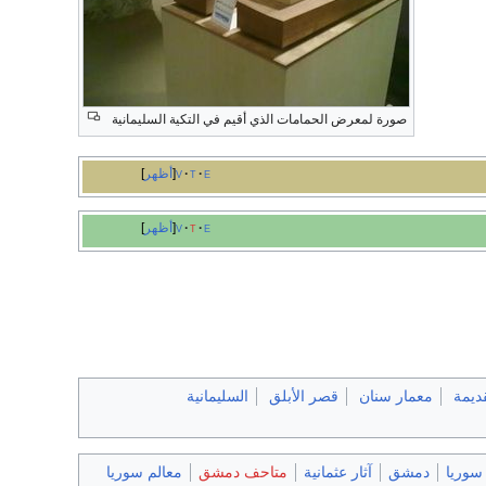
صورة لمعرض الحمامات الذي أقيم في التكية السليمانية
e
t
v
أظهر
e
t
v
أظهر
ديمة
معمار سنان
قصر الأبلق
السليمانية
 سوريا
دمشق
آثار عثمانية
متاحف دمشق
معالم سوريا