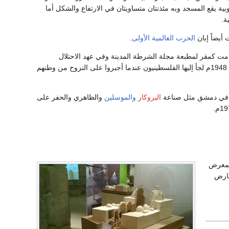
ة يقع المسجد وبه مئذنتان متساويتان في الارتفاع والشكل أما
ة.
أيضاً إبان
الحرب العالمية الأولى
.
 استخدمت كمقر لمطبعة مجلة الشرطة المدينة وفي عهد الاحتلال
كما استخدمت فيما بعد كمدرسة شرعية اسلامية في سنة 1948م لجأ إليها الفلسطينيون عندما أجبروا على النزوح من وطنهم
قة في دمشق مثل صناعة
البروكار
والموسلين
والظاهري والحفر على
لمعرض
عارض