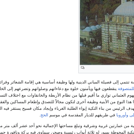
 تنتمي إلى فصيلة المباني الدينية ولها وظيفة أساسية هي إقامة الشعائر وفرا
لمتصوفة
ينقطعون فيها ويأمنون خلوة مع دعاءاتهم وصلواتهم وتضرعهم إلى الخا
وم العثماني توازي ما أقيم قبلها من نظام الأربطة والخانقاوات مع اختلاف التسم
ا هذا النوع من الأبنية وظيفة أخرى لتكون مجالاً للتصدق وإطعام المساكين والفق
لهدف الرئيس من بناء التكية إيواء الطلبة الغرباء وإيجاد مكان فسيح يستقر فيه ا
طى
وأوروبا
في طريقهم للديار المقدسة في موسم
الحج
.
نية من عمارتين غربية وشرقية وتبلغ مساحتها الإجمالية نحو أحد عشر ألف متر مر
لتكية المحوطة بسور له ثلاثة أبواب رئيسية وصحن سماوي فيه بركة ونافورة جمي