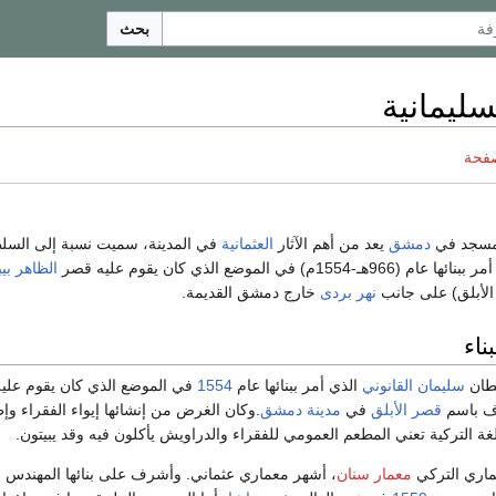
بحث
سليمانية
صفحة
سجد في
دمشق
يعد من أهم الآثار
العثمانية
في المدينة، سميت نسبة إلى السل
ام (966هـ-1554م) في الموضع الذي كان يقوم عليه قصر
الظاهر ب
لأبلق) على جانب
نهر بردى
خارج دمشق القديمة.
ناء
طان
سليمان القانوني
الذي أمر ببنائها عام
1554
في الموضع الذي كان يقوم علي
ف باسم
قصر الأبلق
في
مدينة دمشق
.وكان الغرض من إنشائها إيواء الفقراء وإ
غة التركية تعني المطعم العمومي للفقراء والدراويش يأكلون فيه وقد يبيتون.
ماري التركي
معمار سنان
، أشهر معماري عثماني. وأشرف على بنائها المهندس
م