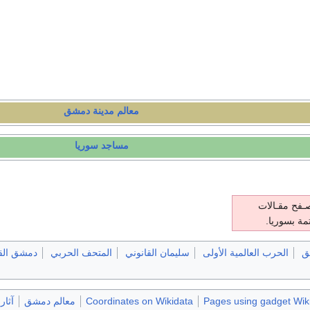
معالم مدينة دمشق
مساجد
سوريا
ـفح مقـالات
مة بسوريا.
ق
الحرب العالمية الأولى
سليمان القانوني
المتحف الحربي
دمشق الق
Pages using gadget Wiki
Coordinates on Wikidata
معالم دمشق
آثار