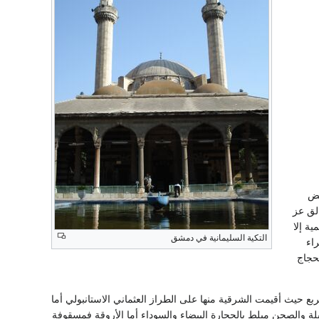
ئض
لق عز
ية إلا
التكية السليمانية في دمشق
راء
لحجاج
بع حيث أقيمت الشرقية منها على الطراز العثماني الاستانبولي أما
لة والصحن مبلط بالحجارة البيضاء والسوداء أما الأروقة فمسقوفة