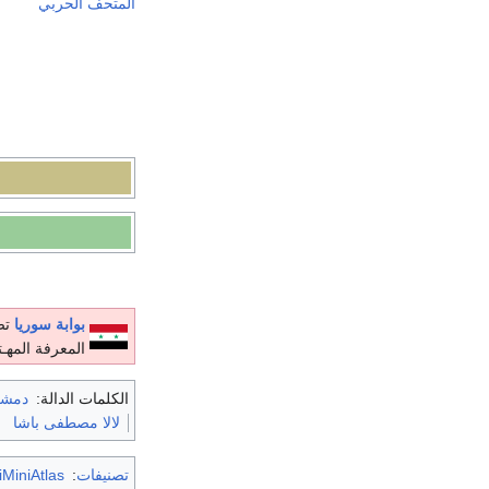
المتحف الحربي
بوابة سوريا
تص
المعرفة المهـت
الكلمات الدالة:
دمش
لالا مصطفى باشا
تصنيفات
:
MiniAtlas