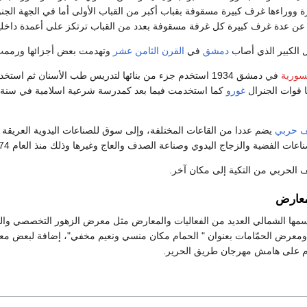
وراءها غرف كبيرة مسقوفة بقباب أكبر من القباب الأولى أما في الجهة الجنوبي
ة عن عدة غرف كبيرة كل غرفة مسقوفة بعدد من القباب ترتكز على أعمدة داخلي
ل الكبير الذي أصاب
دمشق
في
القرن الثامن عشر
وتهدمت بعض أجزائها ورممت 
لسورية
في دمشق 1934 استخدم جزء من بنائها لتدريس طب الأسنان ثم
 قوات الجنرال
غورو
 حربي
يضم عددا من القاعات المختلفة، وإلى سوق للصناعات اليدوية العري
ات الفضية والزجاج اليدوي وصناعة الصدف والعاج وغيرها وذلك منذ العام 1974م.
 الحربي من التكية إلى مكان آخر.
معارض
مها الشمالي العديد من الفعاليات والمعارض مثل معرض الزهور التخصصي وا
 ومعرض الحمّامات بعنوان " الحمام مكان منسي ونعيم مخفي"، إضافة لبعض م
قام على هامش مهرجان طريق الحرير.