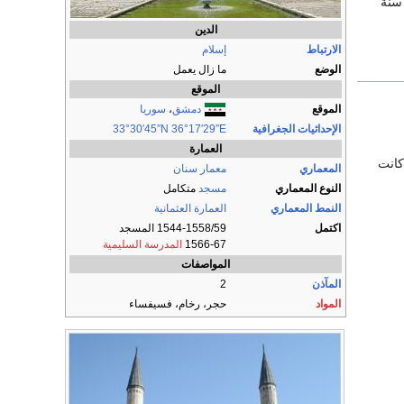
 سنة
الدين
الارتباط
إسلام
الوضع
ما زال يعمل
الموقع
الموقع
دمشق
،
سوريا
الإحداثيات الجغرافية
36°17′29″E
33°30′45″N
العمارة
كانت
المعماري
معمار سنان
النوع المعماري
مسجد
متكامل
النمط المعماري
العمارة العثمانية
اكتمل
1544-1558/59 المسجد
1566-67
المدرسة السليمية
المواصفات
المآذن
2
المواد
حجر، رخام، فسيفساء