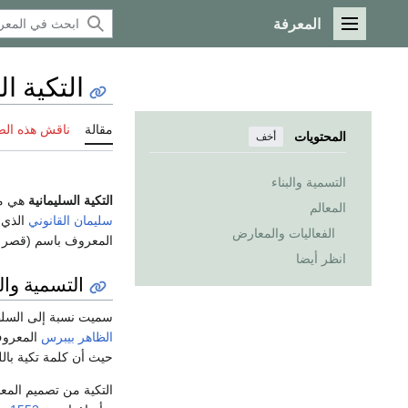
المعرفة
القائمة الرئيسية
التكية ال
مقالة
ناقش هذه ال
المحتويات
أخف
التسمية والبناء
التكية السليمانية
هي م
المعالم
سليمان القانوني
الذي أمر ببنائها ع
الفعاليات والمعارض
المعروف باسم (قصر ا
انظر أيضا
التسمية والب
سميت نسبة إلى السل
الظاهر بيبرس
المعرو
حيث أن كلمة تكية بالل
التكية من تصميم المع