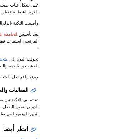
على شكل قباب صغيرة و
الجهة الشمالية فعبار
وأصيبت التكية بالزلزا
بعد تأسيس
الجامعة ا
الفرنسي استقرت فيها
.
تحولت اليوم إلى
متحف
الخشب وتطعيمه والصناع
ومؤخرا تم نقل المتحف
الفعاليات وال
تستضيف التكية في قس
الدولي لفنون الطفل،
المهن اليدوية التي ت
انظر أيضا