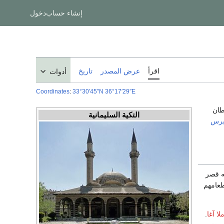
إنشاء حساب
دخول
اقرأ
عرض المصدر
تاريخ
أدوات
Coordinates
:
33°30′45″N
36°17′29″E
طان
التكية السليمانية
يبرس
ه قصر
طعامهم
لا آغا
.