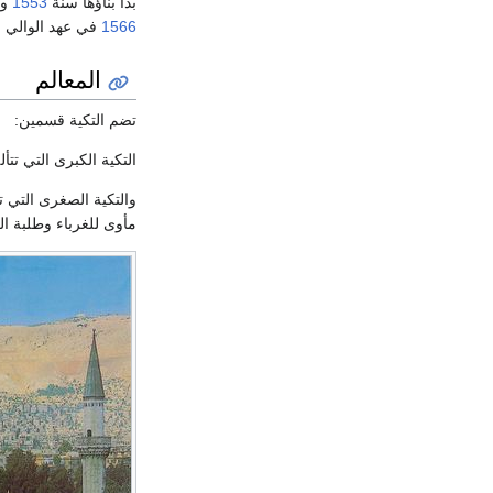
بدأ بناؤها سنة
1553
وا
1566
في عهد الوالي
ل
المعالم
تضم التكية قسمين:
التكية الكبرى التي ت
والتكية الصغرى التي 
مأوى للغرباء وطلبة ال