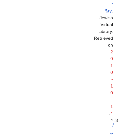
r
y
.
Jewish
Virtual
Library.
Retrieved
on
2
0
1
0
-
1
0
-
1
.
4
^
أ
ب