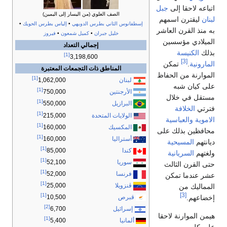
اتباعه لاحقا إلى
جبل
الصف العلوي (من اليسار إلى اليمين)
لبنان
ليقترن اسمهم
إسطفانوس الثاني بطرس الدويهي
•
إلياس بطرس الحويك
•
به منذ القرن العاشر
خليل جبران
•
كميل شمعون
•
فيروز
الميلادي مؤسسين
إجمالي التعداد
بذلك
الكنيسة
[1]
3,198,600
[3]
المارونية
.
تمكن
المناطق ذات التجمعات المعتبرة
الموارنة من الحفاظ
[1]
لبنان
1,062,000
على كيان شبه
[1]
الأرجنتين
750,000
مستقل في خلال
[1]
البرازيل
550,000
فترتي
الخلافة
[1]
الولايات المتحدة
215,000
الاموية
والعباسية
[1]
المكسيك
160,000
محافظين بذلك على
[1]
أستراليا
160,000
ديانتهم
المسيحية
[1]
كندا
85,000
ولغتهم
السريانية
[1]
سوريا
52,100
حتى القرن الثالث
[1]
فرنسا
52,000
عشر عندما تمكن
[1]
ڤنزويلا
25,000
المماليك من
[3]
[1]
إخضاعهم.
قبرص
10,500
[2]
إسرائيل
6,700
هيمن الموارنة لاحقا
[1]
ألمانيا
5,400