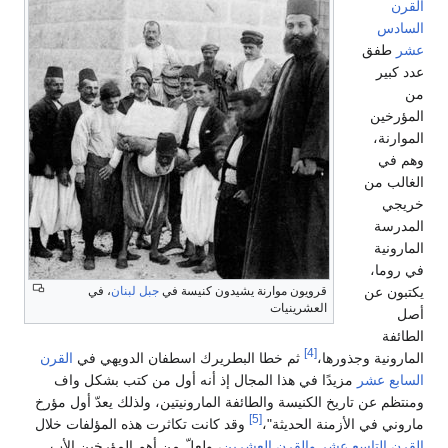
القرن
السادس
عشر
طفق
عدد كبير
من
المؤرخين
الموارنة،
وهم في
الغالب من
خريجي
المدرسة
المارونية
في روما،
يكتبون عن
قرويون موارنة يشيدون كنيسة في
جبل لبنان
، في
العشرينيات
أصل
الطائفة
[4]
المارونية وجذورها،
ثم خطا البطريرك اسطفان الدويهي في
القرن
السابع عشر
مزيدًا في هذا المجال إذ أنه أول من كتب بشكل واف
ومنتظم عن تاريخ الكنيسة والطائفة المارونيتين، ولذلك يعدّ أول مؤرخ
[5]
ماروني في الأزمنة الحديثة"،
وقد كانت تكاثرت هذه المؤلفات خلال
القرن التاسع عشر
والقرن العشرين
، ولعلّ من أهم المؤرخين الأب