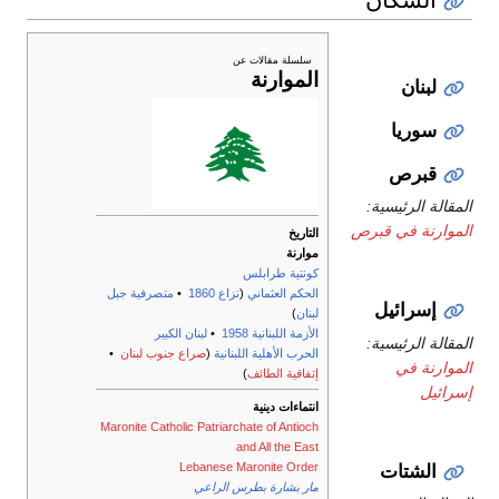
سلسلة مقالات عن
الموارنة
لبنان
سوريا
قبرص
المقالة الرئيسية:
الموارنة في قبرص
التاريخ
موارنة
كونتية طرابلس
الحكم العثماني
(
نزاع 1860
•
متصرفية جبل
إسرائيل
لبنان
)
الأزمة اللبنانية 1958
•
لبنان الكبير
المقالة الرئيسية:
الحرب الأهلية اللبنانية
(
صراع جنوب لبنان
•
الموارنة في
إتفاقية الطائف
)
إسرائيل
انتماءات دينية
Maronite Catholic Patriarchate of Antioch
and All the East
Lebanese Maronite Order
الشتات
مار بشارة بطرس الراعي