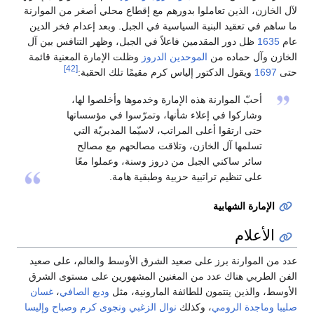
لآل الخازن، الذين تعاملوا بدورهم مع إقطاع محلي أصغر من الموارنة
ما ساهم في تعقيد البنية السياسية في الجبل. وبعد إعدام فخر الدين
عام
1635
ظل دور المقدمين فاعلاً في الجبل، وظهر التنافس بين آل
الخازن وآل حماده من
الموحدين الدروز
وظلت الإمارة المعنية قائمة
[42]
حتى
1697
ويقول الدكتور إلياس كرم مقيمًا تلك الحقبة:
أحبّ الموارنة هذه الإمارة وخدموها وأخلصوا لها،
وشاركوا في إعلاء شأنها، وتمرّسوا في مؤسساتها
حتى ارتقوا أعلى المراتب، لاسيّما المدبريّة التي
تسلمها آل الخازن، وتلاقت مصالحهم مع مصالح
سائر ساكني الجبل من دروز وسنة، وعملوا معًا
على تنظيم تراتبية حزبية وطبقية هامة.
الإمارة الشهابية
الأعلام
عدد من الموارنة برز على صعيد الشرق الأوسط والعالم، على صعيد
الفن الطربي هناك عدد من المغنين المشهورين على مستوى الشرق
الأوسط، والذين ينتمون للطائفة المارونية، مثل
وديع الصافي
،
غسان
صليبا
وماجدة الرومي
، وكذلك
نوال الزغبي
ونجوى كرم
وصباح
وإليسا