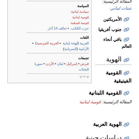
المقالة الرئيسية:
السياسة
شتات لبناني
سياسة لبنانية
قومية لبنانية
الأمريكتين
قومية فينيقية
حزب الكتائب
•
تحالف 14 آذار
جنوب أفريقيا
اللغات
باقي أنحاء
العربية
(
لهجة لبنانية
•
العربية القبرصية
) •
العالم
الآرامية
(
السريانية
)
الهوية
تجمعات
قبرص
•
إسرائيل
•
لبنان
•
الأردن
•
سوريا
الشتات
القومية
v
t
e
الفينيقية
القومية اللبنانية
المقالة الرئيسية:
قومية لبنانية
الهوية العربية
دراسات جينية