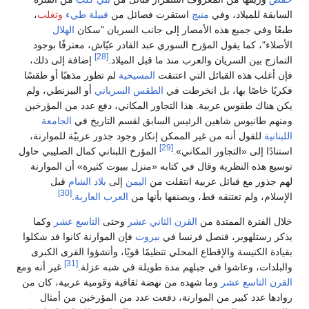
السابقة للميلاد، وفي
منبج
استقرت فصائل من
قبيلة طيء
وتغلب
،
طبعًا وفي جميع هذه الأمصار إلى جانب السريان "سكان
الهلال
الأصلاء"، كما يقول المؤرخ السوري عبد القادر عيّاش، معترفًا بوجود
[28]
التمازج بين السريان والعرب منذ ما قبل الميلاد.
إضافة إلى ذلك،
فإن أغلب هذه القبائل التي اعتنقت
المسيحية
لم تطور مذهبًا أو طقسًا
فكريًا خاصًا بها، بل انخرطت في
الطقس السرياني
أو البيزنطي، ولم
يكن هناك طقوس عربية. هذا التجاور المكاني، دفع عدد من المؤرخين
ومنهم طانيوس شاهين الرئيس السابق لقسم التاريخ في
الجامعة
اللبنانية
للقول أنه من غير الممكن إنكار وجود جذور عربيّة للموارنة،
[29]
استنادًا إلى «التجاور المكاني».
المؤرخ اللبناني كمال الصليبي حاول
توسيع هذه النظرية وقال في كتابه «منزل ببيوت كثيرة» أن الموارنة
لهم جذور مع قبائل عربية انتقلت من
اليمن
إلى
بلاد الشام
قبل
[30]
الإسلام، ولم تعتنقه قط، ويصنفها بأنها من
العرب العاربة
.
خلال الفترة الممتدة من
القرن الثاني عشر
وحتى
التاسع عشر
وكما
يذكر رستلهوبر، قنصل فرنسا في
بيروت
فإن الموارنة كانوا قد شكلوا
بقيادة الكنيسة والإقطاع المحلي تنظيمًا قويًا، وأنشؤوا القرى الكبرى
[31]
والبلدات، وعاشوا في جبلهم مدة طويلة في شبه عزلة.
غير أنه ومع
القرن التاسع عشر
وما شهده من نهضة ثقافية وقومية عربية، كان من
روادها عدد كبير من الموارنة، دفعت عدد من المؤرخين من أمثال