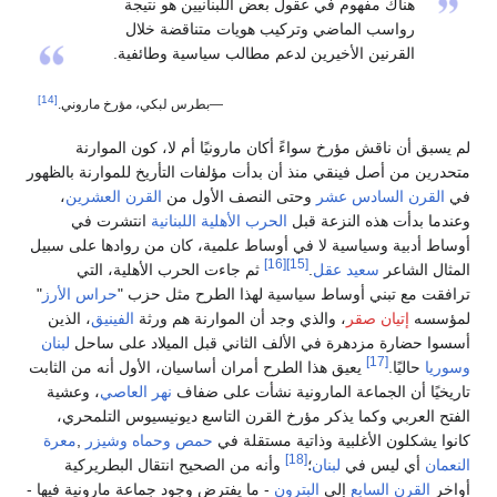
هناك مفهوم في عقول بعض اللبنانيين هو نتيجة
رواسب الماضي وتركيب هويات متناقضة خلال
القرنين الأخيرين لدعم مطالب سياسية وطائفية.
[14]
—بطرس لبكي، مؤرخ ماروني.
لم يسبق أن ناقش مؤرخ سواءً أكان مارونيًا أم لا، كون الموارنة
متحدرين من أصل فينقي منذ أن بدأت مؤلفات التأريخ للموارنة بالظهور
في
القرن السادس عشر
وحتى النصف الأول من
القرن العشرين
،
وعندما بدأت هذه النزعة قبل
الحرب الأهلية اللبنانية
انتشرت في
أوساط أدبية وسياسية لا في أوساط علمية، كان من روادها على سبيل
[16]
[15]
المثال الشاعر
سعيد عقل
.
ثم جاءت الحرب الأهلية، التي
ترافقت مع تبني أوساط سياسية لهذا الطرح مثل حزب "
حراس الأرز
"
لمؤسسه
إتيان صقر
، والذي وجد أن الموارنة هم ورثة
الفينيق
، الذين
أسسوا حضارة مزدهرة في الألف الثاني قبل الميلاد على ساحل
لبنان
[17]
وسوريا
حاليًا.
يعيق هذا الطرح أمران أساسيان، الأول أنه من الثابت
تاريخيًا أن الجماعة المارونية نشأت على ضفاف
نهر العاصي
، وعشية
الفتح العربي وكما يذكر مؤرخ القرن التاسع ديونيسيوس التلمحري،
كانوا يشكلون الأغلبية وذاتية مستقلة في
حمص
وحماه
وشيزر
,
معرة
[18]
النعمان
أي ليس في
لبنان
؛
وأنه من الصحيح انتقال البطريركية
أواخر
القرن السابع
إلى
البترون
- ما يفترض وجود جماعة مارونية فيها -