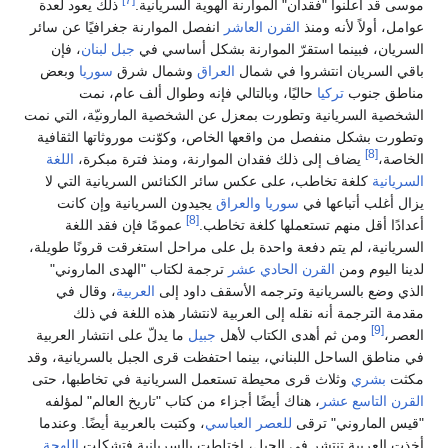
موسى قد أعلنوا "فقدان" الموارنة الهوية السريانية.
ذلك يعود لعدة
عوامل، أولاً لأنه ومنذ
القرن العاشر
انفصل الموارنة جغرافيًا عن سائر
السريان، فبينما استقرّ الموارنة بشكل أساسي في
جبل لبنان
، فإن
باقي السريان انتشروا في شمال
العراق
وشمال شرق
سوريا
وبعض
مناطق جنوب
تركيا
حاليًا، وبالتالي فإنه وطوال ألف عام، نمت
الشخصية السريانية وتطورت بمعزل عن الشخصية المارونيّة، التي نمت
وتطورت بشكل منفصل من واقعها الخاص، وكوّنت موروثاتها الثقافية
[8]
الخاصة،
يضاف إلى ذلك فقدان الموارنة، ومنذ فترة مبكرة،
اللغة
السريانية
كلغة تخاطب، على عكس سائر الكنائس السريانية التي لا
يزال أغلب أتباعها في
سوريا
والعراق
يجيدون السريانية وإن كانت
[8]
أعدادًا أقل منهم تستعملها كلغة تخاطب.
عمومًا فإن فقد اللغة
السريانية، لم يتم دفعة واحدة بل على مراحل استغرقت قرونًا طويلة،
لدينا اليوم ومن
القرن الحادي عشر
ترجمة لكتاب "الهدى الماروني"
الذي وضع بالسريانية وترجمه الأسقف داود إلى
العربية
، وقال في
مقدمة الترجمة أنه نقله إلى العربية لانتشار هذه اللغة في ذلك
[9]
العصر،
ومن ثم أهدى الكتاب لأهل
جبيل
ما يدلّ على انتشار العربية
في مناطق الساحل اللبناني، بينما احتفظت قرى الجبل بالسريانية، وقد
مكثت
بشري
وثلاث قرى محيطة تستعمل السريانية في تخاطبها، حتى
القرن التاسع عشر
، هناك أيضًا أجزاء من كتاب "تاريخ العالم" لمؤلفه
"قيس الماروني" ترقى
للعصر العباسي
، وكتبت بالعربية أيضًا. وعندما
أخذت العربية تنتشر في الجبل، اختلطت بالسريانية فتشكلت
اللهجة