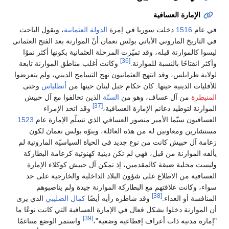
الإمارة العسافية
في عام
1516
دخلت سوريا في إمرة
الدولة العثمانية
، ويقول الباحث
في التاريخ الماروني الأباتي بولس نعمان أنّ الموارنة بعد الفتح العثماني
ليسوا كالموارنة قبله، وقد تميّزت المرحلة العثمانية بكونها أكثر نموًا
[36]
وأكثر انفتاحًا بالنسبة للموارنة.
وكانت أغلب مناطق الموارنة تابعة
لولاية طرابلس، وقد انتهج العثمانيون نهج التسامح الديني، ولم يتعرضوا
للأقليات الدينية حينها. كان حكام جبل لبنان حينها من
أنطلياس
وحتى
المنيطرة
من آل عساف، وهو من
السنّة
الذين تحالفوا مع آل حبيش
[37]
الموارنة لتوطيد دعائم الإمارة العسافية،
وقد اتخذ الإمراء
العسافيون سيّما الأمير منصور العسافي الذي تسلّم الإمارة عام
1523
مستشارين ومعاونين له من هذه العائلة، وينوّه بولس نعمان لكون
زعامة آل حبيش كانت من نوع جديد في الحياة السياسيّة المارونية لم
يألفه الموارنة من قبل، فهي لم تكن دينية كهنوتية كزعامة البطاركة
وليست محلية ضيقة كالمقدمين، إذ تمكن آل حبيش كوكلاء الإمارة
العسافية من الاطلاع على شؤون البلاد الداخلية والخارجية على حد
سواء، وكانت علاقتهم مع البطاركة الموارنة جيدة ولم يناصبوهم
[38]
المنافسة أو العداء.
وقد شاطره رأيه أيضًا
كمال الصليبي
الذي يرى
أن الموارنة دخلوا بشكل فعال في الإمارة العسافية التي كانت نوعًا ما
[39]
"إمارة مدنية ذات أعراف إقطاعية وضعية"،
واستمر الوضع متناغمًا