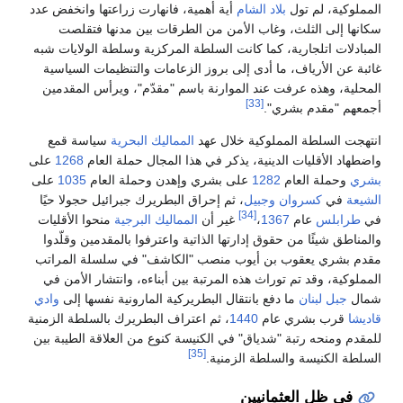
المملوكية، لم تول
بلاد الشام
أية أهمية، فانهارت زراعتها وانخفض عدد
سكانها إلى الثلث، وغاب الأمن من الطرقات بين مدنها فتقلصت
المبادلات اتلجارية، كما كانت السلطة المركزية وسلطة الولايات شبه
غائبة عن الأرياف، ما أدى إلى بروز الزعامات والتنظيمات السياسية
المحلية، وهذه عرفت عند الموارنة باسم "مقدّم"، ويرأس المقدمين
[33]
أجمعهم "مقدم بشري".
انتهجت السلطة المملوكية خلال عهد
المماليك البحرية
سياسة قمع
واضطهاد الأقليات الدينية، يذكر في هذا المجال حملة العام
1268
على
بشري
وحملة العام
1282
على بشري وإهدن وحملة العام
1035
على
الشيعة
في
كسروان
وجبيل
، ثم إحراق البطريرك جبرائيل حجولا حيًا
[34]
في
طرابلس
عام
1367
،
غير أن
المماليك البرجية
منحوا الأقليات
والمناطق شيئًا من حقوق إدارتها الذاتية واعترفوا بالمقدمين وقلّدوا
مقدم بشري يعقوب بن أيوب منصب "الكاشف" في سلسلة المراتب
المملوكية، وقد تم توراث هذه المرتبة بين أبناءه، وانتشار الأمن في
شمال
جبل لبنان
ما دفع بانتقال البطريركية المارونية نفسها إلى
وادي
قاديشا
قرب بشري عام
1440
، ثم اعتراف البطريرك بالسلطة الزمنية
للمقدم ومنحه رتبة "شدياق" في الكنيسة كنوع من العلاقة الطيبة بين
[35]
السلطة الكنيسة والسلطة الزمنية.
في ظل العثمانيين