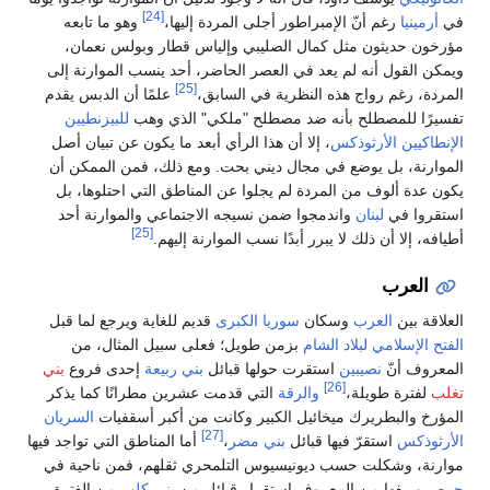
[24]
في
أرمينيا
رغم أنّ الإمبراطور أجلى المردة إليها،
وهو ما تابعه
مؤرخون حديثون مثل كمال الصليبي وإلياس قطار وبولس نعمان،
ويمكن القول أنه لم يعد في العصر الحاضر، أحد ينسب الموارنة إلى
[25]
المردة، رغم رواج هذه النظرية في السابق،
علمًا أن الدبس يقدم
تفسيرًا للمصطلح بأنه ضد مصطلح "ملكي" الذي وهب
للبيزنطيين
الإنطاكيين الأرثوذكس
، إلا أن هذا الرأي أبعد ما يكون عن تبيان أصل
الموارنة، بل يوضع في مجال ديني بحت. ومع ذلك، فمن الممكن أن
يكون عدة ألوف من المردة لم يجلوا عن المناطق التي احتلوها، بل
استقروا في
لبنان
واندمجوا ضمن نسيجه الاجتماعي والموارنة أحد
[25]
أطيافه، إلا أن ذلك لا يبرر أبدًا نسب الموارنة إليهم.
العرب
العلاقة بين
العرب
وسكان
سوريا الكبرى
قديم للغاية ويرجع لما قبل
الفتح الإسلامي لبلاد الشام
بزمن طويل؛ فعلى سبيل المثال، من
المعروف أنّ
نصيبين
استقرت حولها قبائل
بني ربيعة
إحدى فروع
بني
[26]
تغلب
لفترة طويلة،
والرقة
التي قدمت عشرين مطرانًا كما يذكر
المؤرخ والبطريرك ميخائيل الكبير وكانت من أكبر أسقفيات
السريان
[27]
الأرثوذكس
استقرّ فيها قبائل
بني مضر
،
أما المناطق التي تواجد فيها
موارنة، وشكلت حسب ديونيسيوس التلمحري ثقلهم، فمن ناحية في
حمص
وريفها من المعروف استقرار قبائل من
بني كلب
من الفترة