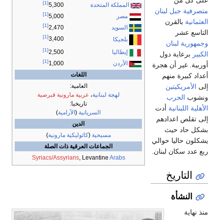
على كل من
[1]
المملكة المتحدة
5,300
متصرفية جبل لبنان
[1]
مصر
5,000
العثمانية
بالقرن
[1]
السويد
2,470
التاسع عشر
[1]
3,400
بلجيكا
وجمهورية لبنان
[1]
إيطاليا
2,500
الكبير
برعاية دول
[1]
الأردن
1,000
أوربية. غير أن هجرة
اللغات
أعداد كبيرة منهم
إلى
الأمريكيتين
العامية:
لهجة لبنانية
،
عربية مارونية قبرصية
ونشوب
الحرب
تاريخيا:
الأهلية اللبنانية
أدت
السريانية
(
الآرامية
)
إلى تقلص اعدادهم
الدين
بشكل حاد حيث
مسيحية
(
كاثوليكية مارونية
)
يشكلون حاليا حوالي
الجماعات العرقية ذات الصلة
ربع عدد سكان لبنان.
Syriacs/Assyrians
, Levantine
Arabs
التاريخ
النشأة
منذ نهاية