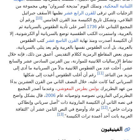
اللبنانية المحكية
، ونملك اليوم "مديحة كسروان" وهي مجموعة من
الزجليات التي ترقى
للقرن الرابع عشر
نظمها الأسقف جبرائيل
[10]
القلاعي، وتشكل تاريخ الكنيسة منذ القرن الخامس.
ورغم أن
المجمع اللبناني عام
1736
أصر على تأدية الطقوس بالسريانية ثم
بالعربية، واستمرت الكتب الطقسية توضع بالسريانية أو الكرشونية، إلا
أن الكنيسة أصدرت ومنذ نهاية
القرن التاسع عشر
كتب الطقوس
بالعربية، بل أدت الطقوس نفسها بالعربية ولم يعد يتلى بالسريانية،
سوى بعض المقاطع الرمزية ككلام التقديس. أعمق من ذلك، فإنه خلال
نشاط الإرساليات اللاتينية للموارنة، بين القرنين السادس عشر والسابع
عشر، أُحلت عدد من القطوس اللاتينية بدلاً من السريانية ما أدى إلى
[11]
مزيد من التباعد.
رغم أن أغلب الطقوس أعيدت إلى شكلها
السرياني كما كانت عليه، خلال النصف الثاني من القرن العشرين بدءًا
من عهد البطريرك
بولس بطرس المعوشي
، وعندما أصدر المجمع
البطريركي الماروني نصوصه وتوصياته عام
2006
، قال بشكل واضح
في نصه الثاني أن الكنيسة المارونية ذات "أصل سرياني وإنطاكي
[12]
وتراث خاص"،
ثم عاد وأوضح في النص الثامن عشر أن "الثقافة
[13]
العربية باتت أحد أعمدة تراث الكنيسة".
الفينيقيون