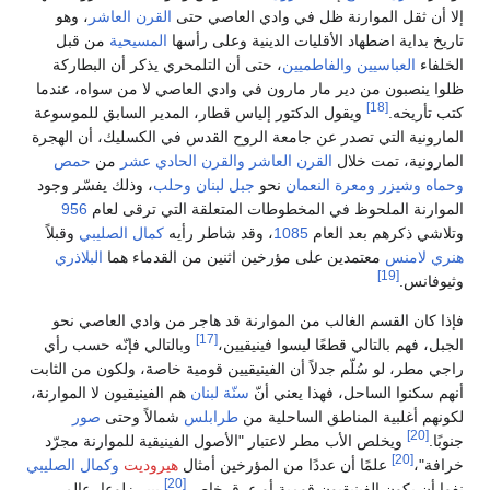
إلا أن ثقل الموارنة ظل في وادي العاصي حتى
القرن العاشر
، وهو
تاريخ بداية اضطهاد الأقليات الدينية وعلى رأسها
المسيحية
من قبل
الخلفاء
العباسيين
والفاطميين
، حتى أن التلمحري يذكر أن البطاركة
ظلوا ينصبون من دير مار مارون في وادي العاصي لا من سواه، عندما
[18]
كتب تأريخه.
ويقول الدكتور إلياس قطار، المدير السابق للموسوعة
المارونية التي تصدر عن جامعة الروح القدس في الكسليك، أن الهجرة
المارونية، تمت خلال
القرن العاشر
والقرن الحادي عشر
من
حمص
وحماه
وشيزر
ومعرة النعمان
نحو
جبل لبنان
وحلب
، وذلك يفسّر وجود
الموارنة الملحوظ في المخطوطات المتعلقة التي ترقى لعام
956
وتلاشي ذكرهم بعد العام
1085
، وقد شاطر رأيه
كمال الصليبي
وقبلاً
هنري لامنس
معتمدين على مؤرخين اثنين من القدماء هما
البلاذري
[19]
وثيوفانس.
فإذا كان القسم الغالب من الموارنة قد هاجر من وادي العاصي نحو
[17]
الجبل، فهم بالتالي قطعًا ليسوا فينيقيين،
وبالتالي فإنّه حسب رأي
راجي مطر، لو سُلّم جدلاً أن الفينيقيين قومية خاصة، ولكون من الثابت
أنهم سكنوا الساحل، فهذا يعني أنّ
سنّة لبنان
هم الفينيقيون لا الموارنة،
لكونهم أغلبية المناطق الساحلية من
طرابلس
شمالاً وحتى
صور
[20]
جنوبًا.
ويخلص الأب مطر لاعتبار "الأصول الفينيقية للموارنة مجرّد
[20]
خرافة"،
علمًا أن عددًا من المؤرخين أمثال
هيروديت
وكمال الصليبي
[20]
نفوا أن يكون الفينيقيون قومية أو عرق خاص.
بيير زلوعا، عالم