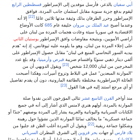
أبي سفيان
بالذعر، فأرسل موفدين إلى الإمبراطور
قسطنطين الرابع
ليقوم بدفع جزية سنوية مقابل استئمان جانب المردة، فوافق
[22]
الإمبراطور وحرر الطرفان بذلك وثيقة مدتها ثلاثين عامًا.
إلا أنه
وعندما أصبح
عبد الملك بن مروان
خليفة عام
685
كانت الأوضاع
الاقتصادية في سوريا سيئة وعادت هجمات المردة من لبنان على
أراضي الأمويين، وبنتيجة مفاوضات وافق الإمبراطور
يوستيان الثاني
على إجلاء المردة من لبنان، وهو ما يلومه عليه ثيوفانس، إذ إنه "هدم
بيديه السور النحاسي المنيع في لبنان" مقابل حصول الإمبراطور على
ألفي دينار ذهبي سنويًا واقتسام ضريبة
قبرص
وأرمينيا
، وقد بلغ عدد
[23]
المخرجين من لبنان 12,000 شخص.
ويقول الدويهي أن من
"الموارنة المبعدين" عمل في البلاط وتزوج أميرات، وهكذا أصبحت
العائلة الإمبراطورية مختلطة بالطائفة المارونية، دون أن يقدم تفاصيل
[23]
أو أي مرجع استند إليه في هذا القول.
منذ أواخر
القرن التاسع عشر
تتالى المؤرخون الذين نقدوا صلة
الموارنة بالمردة، أولهم هنري لامنس الذي أشار إلى أنه في جميع
الكتابات السريانية واليونانية والعربية يشار إلى المردة بوصفهم "جندًا أو
جماعة عسكرية" ما يخالف تمامًا الموارنة الذين نشؤوا حول رهبنة
[22]
وشكلوا جماعة ريفية،
ويقول أن المردة أغلب الظن قد جلبوا من
بلاد فارس
أو جهات
بحر قزوين
إلى الشرق. المطران
السرياني
الكاثوليكي
يوسف داود، قال أنه لا وجود لدليل أن الموارنة تواجدوا يومًا