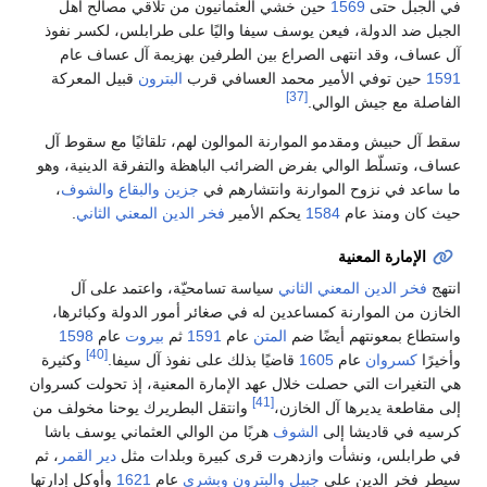
في الجبل حتى
1569
حين خشي العثمانيون من تلاقي مصالح أهل
الجبل ضد الدولة، فيعن يوسف سيفا واليًا على طرابلس، لكسر نفوذ
آل عساف، وقد انتهى الصراع بين الطرفين بهزيمة آل عساف عام
1591
حين توفي الأمير محمد العسافي قرب
البترون
قبيل المعركة
[37]
الفاصلة مع جيش الوالي.
سقط آل حبيش ومقدمو الموارنة الموالون لهم، تلقائيًا مع سقوط آل
عساف، وتسلّط الوالي بفرض الضرائب الباهظة والتفرقة الدينية، وهو
ما ساعد في نزوح الموارنة وانتشارهم في
جزين
والبقاع
والشوف
،
حيث كان ومنذ عام
1584
يحكم الأمير
فخر الدين المعني الثاني
.
الإمارة المعنية
انتهج
فخر الدين المعني الثاني
سياسة تسامحيّة، واعتمد على آل
الخازن من الموارنة كمساعدين له في صغائر أمور الدولة وكبائرها،
واستطاع بمعونتهم أيضًا ضم
المتن
عام
1591
ثم
بيروت
عام
1598
[40]
وأخيرًا
كسروان
عام
1605
قاضيًا بذلك على نفوذ آل سيفا.
وكثيرة
هي التغيرات التي حصلت خلال عهد الإمارة المعنية، إذ تحولت كسروان
[41]
إلى مقاطعة يديرها آل الخازن،
وانتقل البطريرك يوحنا مخولف من
كرسيه في قاديشا إلى
الشوف
هربًا من الوالي العثماني يوسف باشا
في طرابلس، ونشأت وازدهرت قرى كبيرة وبلدات مثل
دير القمر
، ثم
سيطر فخر الدين على
جبيل
والبترون
وبشري
عام
1621
وأوكل إدارتها