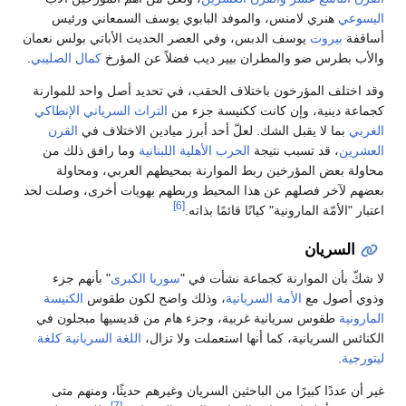
اليسوعي
هنري لامنس، والموفد البابوي يوسف السمعاني ورئيس
أساقفة
بيروت
يوسف الدبس، وفي العصر الحديث الأباتي بولس نعمان
والأب بطرس ضو والمطران بيير ديب فضلاً عن المؤرخ
كمال الصليبي
.
وقد اختلف المؤرخون باختلاف الحقب، في تحديد أصل واحد للموارنة
كجماعة دينية، وإن كانت ككنيسة جزء من
التراث السرياني الإنطاكي
الغربي
بما لا يقبل الشك. لعلّ أحد أبرز ميادين الاختلاف في
القرن
العشرين
، قد تسبب نتيجة
الحرب الأهلية اللبنانية
وما رافق ذلك من
محاولة بعض المؤرخين ربط الموارنة بمحيطهم العربي، ومحاولة
بعضهم لآخر فصلهم عن هذا المحيط وربطهم بهويات أخرى، وصلت لحد
[6]
اعتبار "الأمّة المارونية" كيانًا قائمًا بذاته.
السريان
لا شكّ بأن الموارنة كجماعة نشأت في "
سوريا الكبرى
" بأنهم جزء
وذوي أصول مع
الأمة السريانية
، وذلك واضح لكون طقوس
الكنيسة
المارونية
طقوس سريانية غربية، وجزء هام من قديسيها مبجلون في
الكنائس السريانية، كما أنها استعملت ولا تزال،
اللغة السريانية
كلغة
ليتورجية
.
غير أن عددًا كبيرًا من الباحثين السريان وغيرهم حديثًا، ومنهم متى
[7]