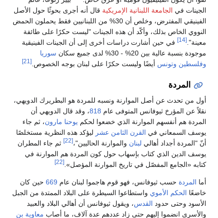
الجينات في
الجامعة اللبنانية الإمريكية
قال أنه أجرى بحوثًا حول الأصل
الفينيقي المفترض، وخلص أن 30% من اللبنانيين فقط يحملون الحمض
النووي الخاص بذلك، وأكّد أن هذه الجينات "ليست حكرًا على طائفة
[14]
معينة".
في حين أشارت دراسات أخرى إلى أن الجينات الفينيقية
موجودة بنسبة عالية بين 20% - 30% لدى جميع سكان
سوريا
[21]
وفلسطين
وتونس
أيضًا وليست حكرًا على لبنان بوجه الخصوص.
المردة
أول من تحدث عن أصل الموارنة ونسبه للمردة هو البطريرك الدويهي،
نقلاً عن المؤرخ ثيوفانس المتوفى عام
818
، وقد قال الدويهي أن
المردة هم أنفسهم الموارنة الذي خضعوا لحكم
يوحنا مارون
، ثم جاء
يوسف السمعاني في
القرن الثامن عشر
ليؤكد هذه النظرية مستخلصًا
[22]
أنّ "المردة أجداد أهالي
لبنان
والموارنة الحاليين"،
ثم جاء المطران
يوسف الدين الذي كتاب بإسهاب حول كون المردة هم الموارنة في
[22]
كتابه «الجامع المفصّل في تاريخ الموارنة المؤصل».
أما
المردة
حسب ثيوفانس، فهو قوم هاجموا لبنان عام
669
حين كان
خاضعًا
الحكم الأموي
واستطاعوا السيطرة على البلاد الممتدة من الجبل
الأسود وحتى حدود
القدس
، ويقول ثيوفانس أن أهالي البلاد والعبيد
والأسرى انضموا إليهم حتى زاد عددهم عدة آلاف، ما أصاب
معاوية بن