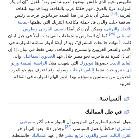
طانيوس نجيم الذي ناقش موضوع "عروبة الموارنة" للقول: "إن لم يكن
الموارنة عربًا بالعرق، فهم حكمًا عرب بالثقافة، وبما قدموه للثقافة
[29]
العربية."
يمكن أن يذكر في هذا الصدد جرمانوس فرحات رئيس
أساقفة حلب والذي قاد حملة مكافحة التتريك التي نظمتها
جمعية
الاتحاد والترقي
، ويمكن أن يذكر أيضًا
ناصيف اليازجي
وبطرس
[29]
البستاني
،
كما أن المدارس والجماعات التي بدأت أولاً في جبل لبنان
كانت "أمهات جامعات المشرق"، ويذكر أيضًا أدوار مماثلة للموارنة في
الأدب والشعر العربيين والمسرح والصحافة، ليس فقط في لبنان، إذ إن
أعدادًا كبيرة قد هاجرت نحو مصر خلال عهد
الخديوي إسماعيل
، وإلى
العالم الجديد
خصوصًا
نيويورك
التي شهدت ميلاد
الرابطة القلمية
وريو
دي جنيرو
حيث نشط
إلياس فرحات
وسواه. وقد اعترف مؤرخو العرب
الحديثون من مسلمين وسواهم بهذا الدور الهام للموارنة في الثقافة
العربية.
السياسة
في ظل المماليك
يقول المجمع البطريركي الماروني أن الموارنة هم أكثر
مسيحيي
[32]
المشرق
اختلاطًا بالعمل السياسي،
وجذور ذلك يعود إلى أواخر
القرن الثالث عشر
والقرن الرابع عشر
خلال عهد
المماليك
. فالسلطنة