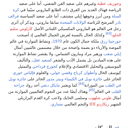
وجوزيف عطية
وغيرهم على صعيد الفن الشعبي، أما على صعيد
الرياضة فهناك العديد من الفرق ذات الطابع الماروني سيّما في
كرة
السلة
ومن أبرز وجوهها إيلي مشنتف، أما على صعيد السياسية
فرالف
نادر
المرشح للرئاسة
الولايات المتحدة
سابقا ماروني، ويذكر أن أثرى
رجل في العالم هو الماروني المكسيكي اللبناني الأصل
كارلوس سليم
[43]
الحلو
،
وكذلك الحال بالنسبة لعرش الجمال العالمي إذ أصبحت
جورجينا رزق
ملكة جمال الكون عام
1970
، ونشاط الموارنة في عالم
الموضة والأزياء ذو بصمة واضحة من خلال مصممين عالميين أمثال
إيلي صعب
وزهير مراد ومارون الشماس، ولا يقتصر نشاط الموارنة
على هذه الميادين بل يشمل الأدب والشعر
كسعيد عقل
، والتأليف
الموسيقي والتحليل الاقتصادي والإعلام
كجورج قرداحي
والتمثيل
كيوسف الخال
وأنطوان كرباج
وقصي خولي
، والعلوم
فإلياس خوري
الحائز على
جائزة نوبل في الكيمياء
وبيتر مدور
الحائز على
جائزة نوبل
[44]
في الطب
من المورانة
كما ويعتبر
مايكل دبغي
أحد رواد
جراحة
[45]
القلب
في العالم
وهناك أيضًا عدد من النجوم العالميين الموارنة من
أمثال
طوني شلهوب
وسلمى الحايك ولاعب كرة القدم البرازيلي
الشهير
ريكاردو كاكا
والنجم العالمي
مساري
.
السكان