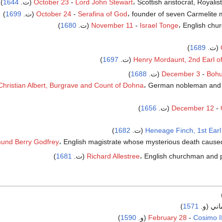
Scottish aristocrat, Royal (ت.
Lord John Stewart
-
October 23
1644
)
founder of seven Carmelite  (ت.
Serafina of God
-
October 24
1699
)
English ch (ت.
Israel Tonge
-
November 11
1680
)
)
1689
)
1697
Henry Mordaunt, 2nd Earl o
)
1688
December 3
-
Bohu
Christian Albert, Burgrave and Count of Dohna
، German nobleman and 
)
1656
December 12
-
)
1682
Heneage Finch, 1st Earl
English magistrate whose mysterious death caused (ت.
und Berry Godfrey
English churchman and p (ت.
Richard Allestree
1681
)
اني (و.
1571
)
Cosimo I
-
February 28
(و.
1590
)