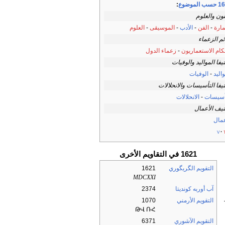
 الموضوع
:
نون والعلوم
مارة
-
الفن
-
الأدب
-
الموسيقى
-
العلوم
ئم الزعماء
كام الاستعماريون
-
زعماء الدول
يفا المواليد والوفيات
اليد
-
الوفيات
يفا التأسيسات والانحلالات
أسيسات
-
الانحلالات
يف الأعمال
عمال
v
1621 في التقاويم الأخرى
التقويم الگريگوري
1621
MDCXXI
آب أوربه كونديتا
2374
التقويم الأرمني
1070
ԹՎ ՌՀ
التقويم الآشوري
6371