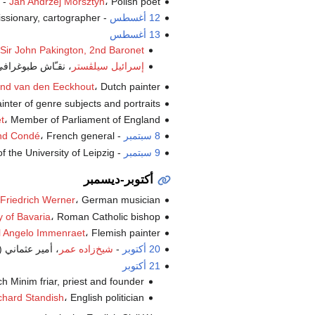
، Polish poet (ت.
Jan Andrzej Morsztyn
-
12 أغسطس
-
، issionary, cartographer
13 أغسطس
Sir John Pakington, 2nd Baronet
،
إسرائيل سيلڤستر
، نقـّاش طبوغرا
، Dutch painter (ت.
nd van den Eeckhout
، ainter of genre subjects and portraits
، Member of Parliament of England (ت.
t
8 سبتمبر
-
، French general (ت.
nd Condé
9 سبتمبر
-
،  of the University of Leipzig
أكتوبر-ديسمبر
، German musician (ت.
Friedrich Werner
، Roman Catholic bishop (ت.
 of Bavaria
، Flemish painter (ت.
l Angelo Immenraet
20 أكتوبر
-
شيخ‌زاده عمر
، أمير عثماني 
21 أكتوبر
، nch Minim friar, priest and founder
، English politician (ت.
chard Standish