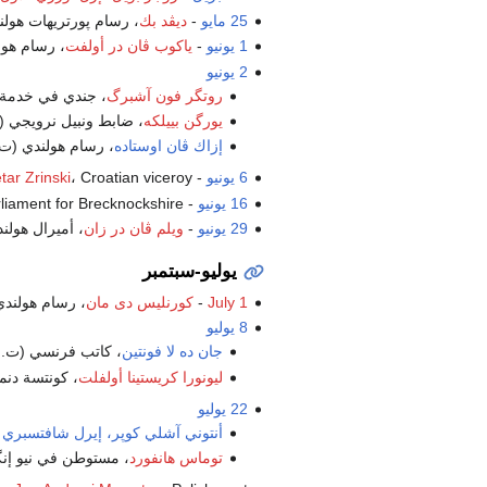
25 مايو
-
ديڤد بك
، رسام پورتريهات هول
1 يونيو
-
ياكوب ڤان در أولفت
، رسام هو
2 يونيو
روتگر فون آشبرگ
، جندي في خدمة ا
يورگن بييلكه
، ضابط ونبيل نرويجي 
إزاك ڤان اوستاده
، رسام هولندي (ت
6 يونيو
-
، Croatian viceroy (أعدِم
tar Zrinski
16 يونيو
-
، liament for Brecknockshire
29 يونيو
-
ويلم ڤان در زان
، أميرال هولن
يوليو-سبتمبر
July 1
-
كورنليس دى مان
، رسام هولند
8 يوليو
جان ده لا فونتين
، كاتب فرنسي (ت.
ليونورا كريستينا أولفلت
، كونتسة دنم
22 يوليو
أنتوني آشلي كوپر، إيرل شافتسبري ا
توماس هانفورد
، مستوطن في نيو إنگ