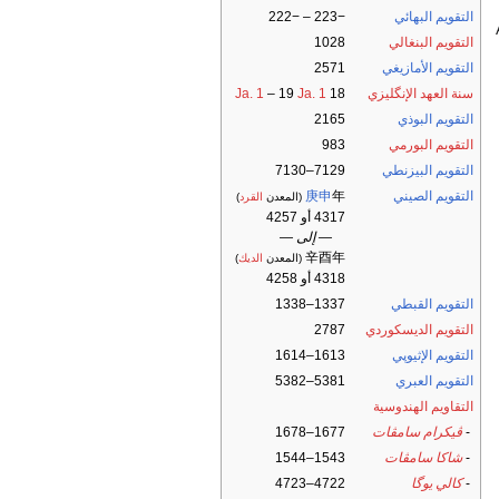
التقويم البهائي
−223 – −222
التقويم البنغالي
1028
التقويم الأمازيغي
2571
سنة العهد الإنگليزي
18
Ja. 1
– 19
Ja. 1
التقويم البوذي
2165
التقويم البورمي
983
التقويم البيزنطي
7129–7130
التقويم الصيني
年
庚申
(المعدن
القرد
)
4317 أو 4257
— إلى —
辛酉年
(المعدن
الديك
)
4318 أو 4258
التقويم القبطي
1337–1338
التقويم الديسكوردي
2787
التقويم الإثيوپي
1613–1614
التقويم العبري
5381–5382
التقاويم الهندوسية
-
ڤيكرام سامڤات
1677–1678
-
شاكا سامڤات
1543–1544
-
كالي يوگا
4722–4723