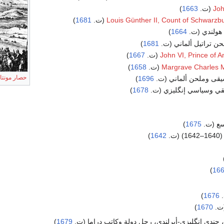
)
1663
Joh
)
1681
Louis Günther II, Count of Schwarzb
هولندي (ت.
1664
)
حن تراتيل ألماني (ت.
1681
)
)
1667
John VI, Prince of A
Margrave Charles 
(ت.
1658
)
حصار مونتا
قى وملحن ألماني (ت.
1696
)
يقي وسياسي إنگليزي (ت.
1678
)
اسع (ت.
1675
)
164–1642) (ت.
1642
)
)
16
.
1676
)
(ت.
1670
)
، جندي إنگليزي-أيرلندي، رجل دولة وكاتب دراما (ت.
1679
)