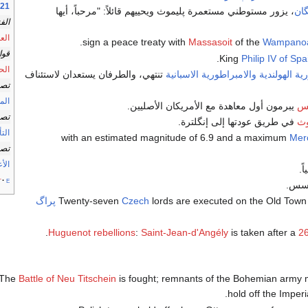
1621 حسب
ان
، يزور مستوطني مستعمرة پليموث ويحييهم قائلاً: "مرحباً، أيها
الف
الع
.
Massasoit
of the
Wampano
قوا
Philip IV of Spa
الح
ية الهولندية
والامبراطورية الاسبانية
تنتهي، والطرفان يستعدان لاستئناف
تصن
المو
تس
يبرمون أول معاهدة مع الأمريكان الأصليين.
تصن
وث
في طريق عودتها إلى إنگلترة.
الت
Merc
تصن
الأ
ً.
t
e
سس.
lords are executed on the Old Town
Czech
پراگ
Huguenot rebellions
:
Saint-Jean-d'Angély
is taken after a
26
Battle of Neu Titschein
is fought; remnants of the Bohemian army
hold off the Imper