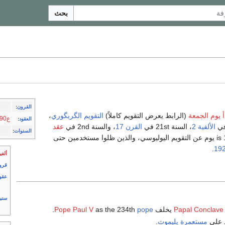
بحث
القرون
:
أ يوم الجمعة
(الرابط يعرض التقويم كاملاً)
التقويم الگريگوري
،
ع1590
العقود
:
الألفية 2
، السنة 21st في
القرن 17
، والسنة 2nd في
عقد
السنوات
:
بين 1583 و 1929 ومع فارق 1621 is 10 يوم عن التقويم اليوليوسي، والذين ظلوا مستخدمين حتى
.
19
ألفي
قرو
عقو
سني
Papal Conclave
يخلف
pope
as the 234th
Pope Paul V
.
ئد على
مستعمرة پليموث
.