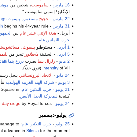
16 مارس
-
ساموست
، شخص من
موهيگ
الإنگليز! إسمي ساموست."
22 مارس
-
حجيج
مستعمرة پليموث
sign a peace treaty with
ags
31 مارس
- King
begins his 44-year rule.
in
أبريل -
هدنة الإثني عشر عام
بين
الجمهور
حرب الثمانين عام
.
1 أبريل
- مستوطنو
پليموث، مساتشوس
5 ابريل
- السفينة
مايفلاور
تبحر من
پليم
2 مايو
-
زلزال پنما
يضرب
برزخ پنما
with an estimated magnitude of 6.9 and a maximum
alli
of VII (
intensity
قوي جداً
).
24 مايو
-
الاتحاد الپروتستانتي
ينحل رسميا
3 يونيو
-
شركة الهند الغربية الهولندية
تتأ
21 يونيو
-
حرب الثلاثين عام
: Twenty-seven
 Square in
كنتيجة
لـمعركة الجبل الأبيض
.
24 يونيو
-
by Royal forces.
 day siege
يوليو-ديسمبر
25 يوليو
-
حرب الثلاثين عام
: The
 manage to
ial advance in
Silesia
for the moment.