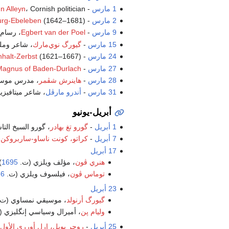
1 مارس
-
، Cornish politician (ت.
n Alleyn
2 مارس
-
(1642–1681) (ت.
urg-Ebeleben
9 مارس
-
Egbert van der Poel
، رسام 
15 مارس
-
گيورگ نوي‌مارك
، شاعر ومل
24 مارس
-
(1621–1667) (ت.
nhalt-Zerbst
27 مارس
-
Magnus of Baden-Durlach
28 مارس
-
هاينرش شڤمر
، مدرس موسي
31 مارس
-
أندرو مارڤل
، شاعر ميتافيز
أبريل-يونيو
1 أبريل
-
گورو تغ بهادر
، گورو السيخ الت
7 أبريل
-
كراتو، كونت ناساو-ساربروكن
(0
17 أبريل
هنري ڤون
، مؤلف ويلزي (ت.
1695
)
توماس ڤون
، فيلسوف ويلزي (ت.
66
23 أبريل
گيورگ أرنولد
، موسيقي نمساوي (ت
وليام پن
، أميرال وسياسي إنگليزي 
25 أبريل
-
روجر بويل، إرل أورري الأول