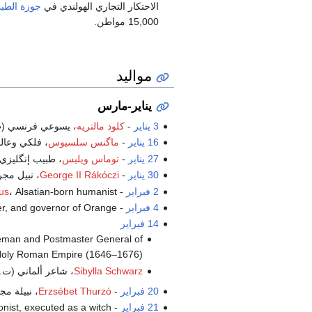
الاحتكار التجاري الهولندي في
جوزة الطي
15,000 مواطن.
مواليد
يناير-مارس
3 يناير
-
كلود مالتريه
، يسوعي فرنسي (
16 يناير
-
ماگنس سلسيوس
، فلكي وعال
27 يناير
-
توماس ويليس
، طبيب إنگليزي 
30 يناير
-
George II Rákóczi
، نبيل مج
2 فبراير
-
، Alsatian-born humanist (ت.
us
4 فبراير
-
، cer, and governor of Orange
14 فبراير
eman and Postmaster General of
the Holy Roman Empire (1646–1676)
Sibylla Schwarz
، شاعر ألماني (ت.
20 فبراير
-
Erzsébet Thurzó
، نبيلة م
21 فبراير
-
، onist, executed as a witch