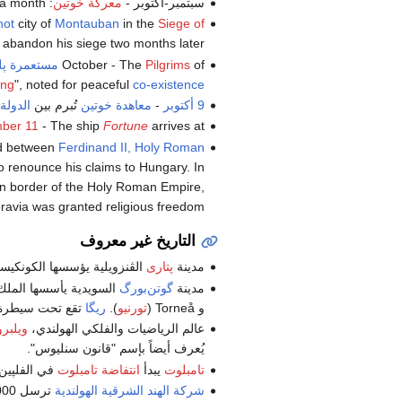
سبتمبر-أكتوبر -
معركة خوتين
: Polish troops hold off a large Ottoman army for over a month.
not
city of
Montauban
in the
Siege of
to abandon his siege two months later.
of
Pilgrims
October - The
مستعمرة پل
ing
", noted for peaceful
co-existence
9 أكتوبر
-
معاهدة خوتين
تُبرم بين
الدولة 
ber 11
- The ship
Fortune
arrives at
ed between
Ferdinand II, Holy Roman
to renounce his claims to Hungary. In
rn border of the Holy Roman Empire,
avia was granted religious freedom.
التاريخ غير معروف
مدينة
پتارى
الڤنزويلية يؤسسها الكونكيستادورات الاسب
مدينة
گوتن‌بورگ
السويدية يأسسها المل
و Torneå (
تورنيو
).
ريگا
تقع تحت سيطرة 
عالم الرياضيات والفلكي الهولندي،
ويلبر
يُعرف أيضاً بإسم "قانون سنليوس".
تامبلوت
يبدأ
انتفاضة تامبلوت
في الفلپين
شركة الهند الشرقية الهولندية
ترسل 2000 جندي بقيادة