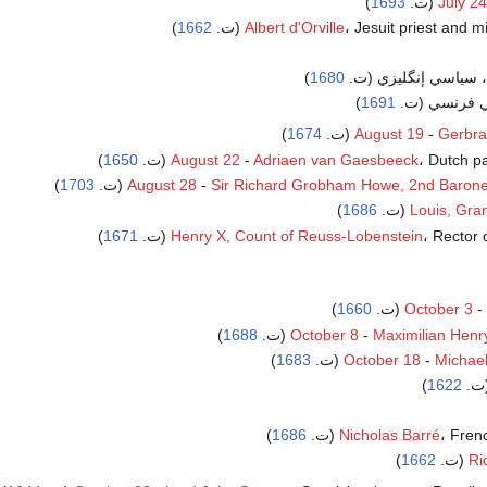
)
1693
July 24
Jesuit priest and m (ت.
Albert d'Orville
1662
)
 سياسي إنگليزي (ت.
1680
)
في فرنسي (ت.
1691
)
)
1674
August 19
-
Gerbra
Dutch p (ت.
Adriaen van Gaesbeeck
-
August 22
1650
)
)
1703
August 28
-
Sir Richard Grobham Howe, 2nd Barone
)
1686
Louis, Gra
Rector (ت.
Henry X, Count of Reuss-Lobenstein
1671
)
)
1660
October 3
-
)
1688
October 8
-
Maximilian Henry
)
1683
October 18
-
Michae
(ت.
1622
)
Fre (ت.
Nicholas Barré
1686
)
)
1662
Ri