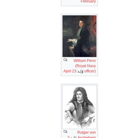
February
William Penn
(Royal Navy
officer)
وُلِـد
23 April
Rutger von
Ascheberg
وُلِـد
2