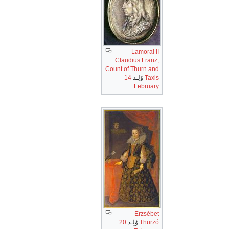
Lamoral II
Claudius Franz,
Count of Thurn and
Taxis
وُلِـد
14
February
Erzsébet
Thurzó
وُلِـد
20