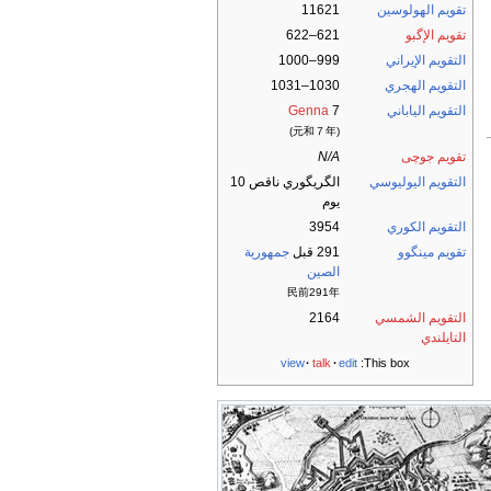
تقويم الهولوسين
11621
تقويم الإگبو
621–622
التقويم الإيراني
999–1000
التقويم الهجري
1030–1031
التقويم الياباني
7
Genna
(元和７年)
تقويم جوچى
N/A
التقويم اليوليوسي
الگريگوري ناقص 10
يوم
التقويم الكوري
3954
تقويم مينگوو
291 قبل
جمهورية
الصين
民前291年
التقويم الشمسي
2164
التايلندي
view
talk
edit
This box: