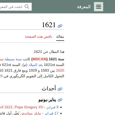
المعرفة
القائمة الرئيسية
1621
مقالة
ناقش هذه الصفحة
هذا المقال عن 1621.
سنة 1621 (
MDCXXI
)
كانت
سنة بسيطة
تبد
السنة 1621st
بعد الميلاد
(م)، السنة 621st في
1620
التحول الكامل إلى التقويم الگريگوري في
29
أحداث
يناير-يونيو
9 فبراير
-
Pope Gregory XV
:
 of 1621
17 فبراير
-
مايلز ستاندش
يُعيَّن أول قا