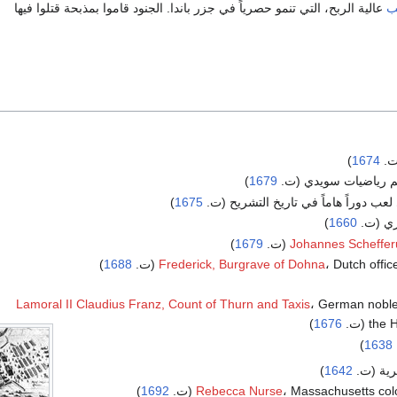
ب
عالية الربح، التي تنمو حصرياً في جزر باندا. الجنود قاموا بمذبحة قتلوا فيها
ت.
1674
)
م رياضيات سويدي (ت.
1679
)
لعب دوراً هاماً في تاريخ التشريح (ت.
1675
)
ري (ت.
1660
)
)
1679
Johannes Scheffer
Dutch offi (ت.
Frederick, Burgrave of Dohna
1688
)
Lamoral II Claudius Franz, Count of Thurn and Taxis
، German nobl
 (ت.
1676
)
)
1638
جرية (ت.
1642
)
Massachusetts col (ت.
Rebecca Nurse
1692
)