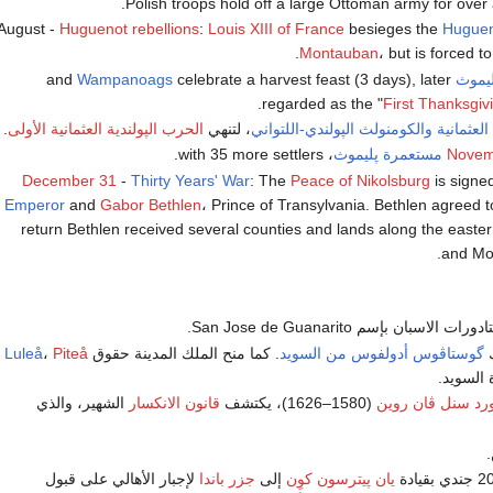
August -
Huguenot rebellions
:
Louis XIII of France
besieges the
Hugue
Montauban
، but is forced 
يموث
and
celebrate a harvest feast (3 days), later
Wampanoags
.
regarded as the "
First Thanksgiv
العثمانية
والكومنولث الپولندي-اللتواني
، لتنهي
الحرب الپولندية العثمانية الأولى
.
Novem
مستعمرة پليموث
، with 35 more settlers.
December 31
-
Thirty Years' War
: The
Peace of Nikolsburg
is sign
Emperor
and
Gabor Bethlen
، Prince of Transylvania. Bethlen agreed 
return Bethlen received several counties and lands along the easte
and Mor
ان بإسم San Jose de Guanarito.
ك
گوستاڤوس أدولفوس من السويد
. كما منح الملك المدينة حقوق
Piteå
،
Luleå
السويد.
ورد سنل ڤان روين
(1580–1626)، يكتشف
قانون الانكسار
الشهير، والذي
.
يان پيترسون كوِن
إلى
جزر باندا
لإجبار الأهالي على قبول