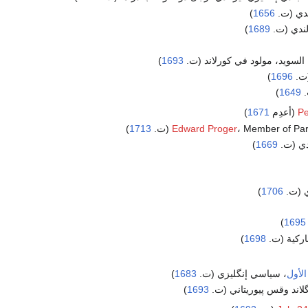
ندي (ت.
1656
)
لندي (ت.
1689
)
لسويد، مولود في كورلاند (ت.
1693
)
(ت.
1696
)
.
1649
)
)
1671
Pe
Member of Par (ت.
Edward Proger
1713
)
دي (ت.
1669
)
ي (ت.
1706
)
)
1695
اركية (ت.
1698
)
لأول
، سياسي إنگليزي (ت.
1683
)
لاند وقس پيوريتاني (ت.
1693
)