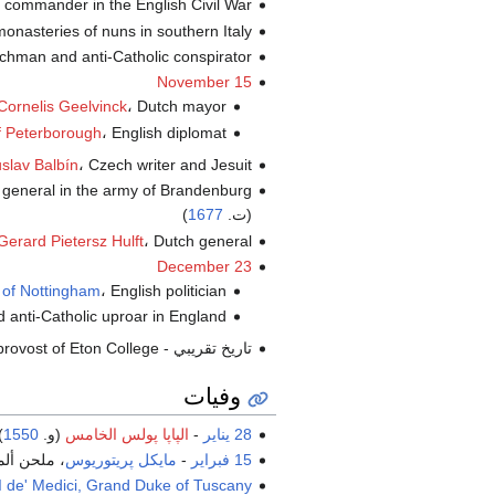
، ist commander in the English Civil War
، monasteries of nuns in southern Italy
، urchman and anti-Catholic conspirator
November 15
، Dutch mayor (ت.
Cornelis Geelvinck
، English diplomat (ت.
f Peterborough
، Czech writer and Jesuit (ت.
slav Balbín
general in the army of Brandenburg
(ت.
1677
)
، Dutch general (ت.
Gerard Pietersz Hulft
December 23
، English politician (ت.
 of Nottingham
،  anti-Catholic uproar in England
تاريخ تقريبي -
، rovost of Eton College
وفيات
28 يناير
-
الپاپا پولس الخامس
(و.
1550
)
15 فبراير
-
مايكل پريتوريوس
، ملحن ألم
I de' Medici, Grand Duke of Tuscany