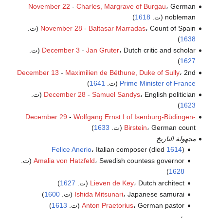
November 22
-
Charles, Margrave of Burgau
، German
nobleman (ت.
1618
)
، Count of Spain (ت.
Baltasar Marradas
-
November 28
)
1638
، Dutch critic and scholar (ت.
Jan Gruter
-
December 3
)
1627
December 13
-
Maximilien de Béthune, Duke of Sully
، 2nd
Prime Minister of France
(ت.
1641
)
، English politician (ت.
Samuel Sandys
-
December 28
)
1623
December 29
-
Wolfgang Ernst I of Isenburg-Büdingen-
، German count (ت.
Birstein
1633
)
مجهولة التاريخ
Felice Anerio
، Italian composer (died
1614
)
، Swedish countess governor (ت.
Amalia von Hatzfeld
)
1628
، Dutch architect (ت.
Lieven de Key
1627
)
، Japanese samurai (ت.
Ishida Mitsunari
1600
)
، German pastor (ت.
Anton Praetorius
1613
)