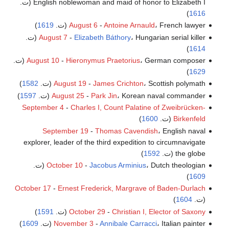
English noblewoman and maid of honor to Elizabeth I (ت.
)
1616
، French lawyer (ت.
Antoine Arnauld
-
August 6
1619
)
، Hungarian serial killer (ت.
Elizabeth Báthory
-
August 7
)
1614
، German composer (ت.
Hieronymus Praetorius
-
August 10
)
1629
، Scottish polymath (ت.
James Crichton
-
August 19
1582
)
، Korean naval commander (ت.
Park Jin
-
August 25
1597
)
September 4
-
Charles I, Count Palatine of Zweibrücken-
Birkenfeld
(ت.
1600
)
September 19
-
Thomas Cavendish
، English naval
explorer, leader of the third expedition to circumnavigate
the globe (ت.
1592
)
، Dutch theologian (ت.
Jacobus Arminius
-
October 10
)
1609
October 17
-
Ernest Frederick, Margrave of Baden-Durlach
(ت.
1604
)
Christian I, Elector of Saxony
-
October 29
(ت.
1591
)
، Italian painter (ت.
Annibale Carracci
-
November 3
1609
)