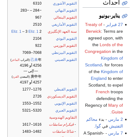
أحداث
التقويم الآشوري
6310
التقويم البهائي
−284 – −283
يناير-يونيو
التقويم البنغالي
967
27 فبراير
-
Treaty of
التقويم الأمازيغي
2510
Berwick
: Terms are
سنة العهد الإنگليزي
2
Eliz. 1
– 3
Eliz. 1
agreed upon, with
التقويم البوذي
2104
the
Lords of the
التقويم البورمي
922
Congregation
in the
التقويم البيزنطي
7068–7069
Kingdom of
التقويم الصيني
年
己未
(التراب
الماعز
)
Scotland
، for forces
4256 أو 4196
— إلى —
of the
Kingdom of
庚申年
(المعدن
القرد
)
England
to enter
4257 أو 4197
Scotland, to expel
التقويم القبطي
1276–1277
French
troops
التقويم الديسكوردي
2726
defending the
التقويم الإثيوپي
1552–1553
Regency of
Mary of
التقويم العبري
5320–5321
.
Guise
التقاويم الهندوسية
2 مارس
- بدء
محاكم
-
ڤيكرام سامڤات
1616–1617
التفتيش
في
گوا
.
-
شاكا سامڤات
1482–1483
7 مارس
- A Spanish-