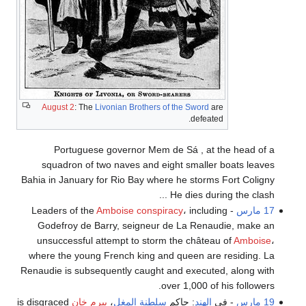
August 2
: The
Livonian Brothers of the Sword
are
defeated.
Portuguese governor Mem de Sá , at the head of a
squadron of two naves and eight smaller boats leaves
Bahia in January for Rio Bay where he storms Fort Coligny
. He dies during the clash..
17 مارس
- Leaders of the
، including
Amboise conspiracy
Godefroy de Barry, seigneur de La Renaudie, make an
unsuccessful attempt to storm the château of
Amboise
،
where the young French king and queen are residing. La
Renaudie is subsequently caught and executed, along with
over 1,000 of his followers.
19 مارس
- في
الهند
: حاكم
سلطنة المغل
،
بيرم خان
is disgraced