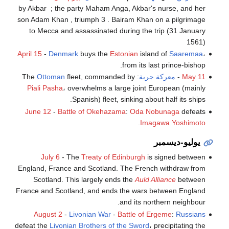
by Akbar ; the party Maham Anga, Akbar's nurse, and her
son Adam Khan , triumph 3 . Bairam Khan on a pilgrimage
to Mecca and assassinated during the trip (31 January
1561)
April 15
-
Denmark
buys the
Estonian
island of
Saaremaa
،
from its last prince-bishop.
May 11
-
معركة جربة
: The
fleet, commanded by
Ottoman
Piali Pasha
، overwhelms a large joint European (mainly
Spanish) fleet, sinking about half its ships.
June 12
-
Battle of Okehazama
:
Oda Nobunaga
defeats
.
Imagawa Yoshimoto
يوليو-ديسمبر
July 6
- The
Treaty of Edinburgh
is signed between
England, France and Scotland. The French withdraw from
Scotland. This largely ends the
Auld Alliance
between
France and Scotland, and ends the wars between England
and its northern neighbour.
August 2
-
Livonian War
-
Battle of Ergeme
:
Russians
defeat the
Livonian Brothers of the Sword
، precipitating the