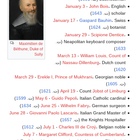
January 3
-
John Bois
، English
scholar (ت.
1643
)
January 17
-
Gaspard Bauhin
، Swiss
botanist (ت.
1624
)
January 29
-
Scipione Dentice
،
Neapolitan keyboard composer (ت.
Maximilien de
)
1633
Béthune, Duke of
Sully
March 13
-
William Louis, Count of
، Dutch count (ت.
Nassau-Dillenburg
)
1620
March 29
-
Erekle I, Prince of Mukhrani
، Georgian noble
(ت.
1605
)
Jobst of Limburg
- Count
April 19
(ت.
1621
)
، Italian Catholic cardinal (ت.
Guido Pepoli
-
May 6
1599
)
، German surgeon (ت.
Wilhelm Fabry
-
June 25
1634
)
June 28
-
Giovanni Paolo Lascaris
، Italian Grand Master of
the Knights Hospitaller (ت.
1657
)
، Belgian noble (ت.
Charles III de Croÿ
-
July 1
1612
)
July 7
-
Margaret Clifford, Countess of Cumberland
،