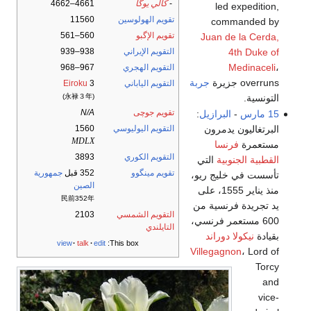
-
كالي يوگا
4661–4662
led expedition,
تقويم الهولوسين
11560
commanded by
تقويم الإگبو
560–561
Juan de la Cerda,
4th Duke of
التقويم الإيراني
938–939
Medinaceli
،
التقويم الهجري
967–968
overruns جزيرة
جربة
التقويم الياباني
3
Eiroku
التونسية.
(永禄３年)
تقويم جوچى
N/A
15 مارس
-
البرازيل
:
البرتغاليون يدمرون
التقويم اليوليوسي
1560
MDLX
مستعمرة
فرنسا
التقويم الكوري
3893
القطبية الجنوبية
التي
تقويم مينگوو
352 قبل
جمهورية
تأسست في خليج ريو،
الصين
منذ يناير 1555، على
民前352年
يد تجريدة فرنسية من
التقويم الشمسي
2103
600 مستعمر فرنسي،
التايلندي
بقيادة
نيكولا دوراند
view
talk
edit
This box:
Villegagnon
، Lord of
Torcy
and
vice-