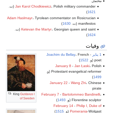
محتمل
، Polish military commander (ت.
Jan Karol Chodkiewicz
)
1621
Adam Haslmayr
، Tyrolean commentator on Rosicrucian
manifestos (ت.
1630
)
، Georgian queen and saint (ت.
Ketevan the Martyr
)
1624
وفيات
1 يناير
-
، French
Joachim du Bellay
poet (و.
1522
)
January 8
-
Jan Łaski
، Polish
Protestant evangelical reformer (و.
)
1499
January 22
-
Wang Zhi
، Chinese
pirate
King
Gustavus I
February 7
-
Bartolommeo Bandinelli
،
of Sweden
Florentine sculptor (و.
1493
)
February 14
-
Philip I, Duke of
-Wolgast (و.
Pomerania
1515
)