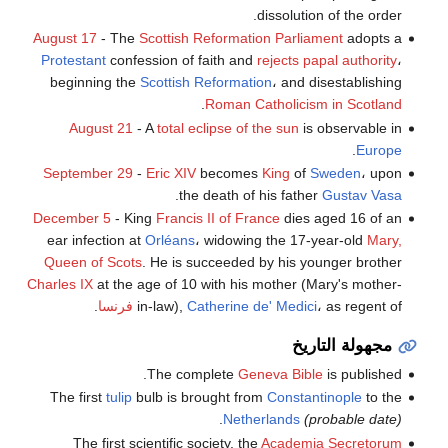
dissolution of the order.
August 17
- The
Scottish Reformation Parliament
adopts a
Protestant
confession of faith and
rejects papal authority
،
beginning the
Scottish Reformation
، and disestablishing
.
Roman Catholicism in Scotland
August 21
- A
total eclipse of the sun
is observable in
.
Europe
September 29
-
Eric XIV
becomes
King
of
Sweden
، upon
.
the death of his father
Gustav Vasa
December 5
- King
Francis II of France
dies aged 16 of an
ear infection at
Orléans
، widowing the 17-year-old
Mary,
Queen of Scots
. He is succeeded by his younger brother
Charles IX
at the age of 10 with his mother (Mary's mother-
، as regent of
Catherine de' Medici
in-law),
فرنسا
.
مجهولة التاريخ
The complete
Geneva Bible
is published.
The first
tulip
bulb is brought from
Constantinople
to the
.
Netherlands
(probable date)
The first scientific society, the
Academia Secretorum