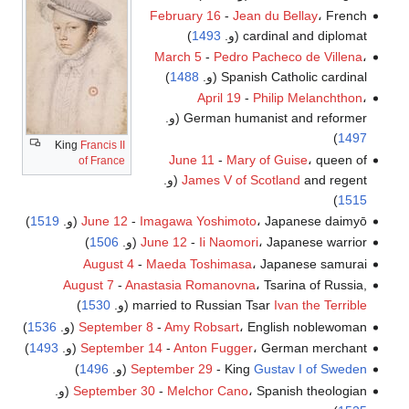
February 16
-
Jean du Bellay
، French
cardinal and diplomat (و.
1493
)
March 5
-
Pedro Pacheco de Villena
،
Spanish Catholic cardinal (و.
1488
)
April 19
-
Philip Melanchthon
،
German humanist and reformer (و.
)
1497
King
Francis II
June 11
-
Mary of Guise
، queen of
of France
and regent (و.
James V of Scotland
)
1515
، Japanese daimyō (و.
Imagawa Yoshimoto
-
June 12
1519
)
، Japanese warrior (و.
Ii Naomori
-
June 12
1506
)
August 4
-
Maeda Toshimasa
، Japanese samurai
August 7
-
Anastasia Romanovna
، Tsarina of Russia,
Ivan the Terrible
married to Russian Tsar
(و.
1530
)
، English noblewoman (و.
Amy Robsart
-
September 8
1536
)
، German merchant (و.
Anton Fugger
-
September 14
1493
)
Gustav I of Sweden
- King
September 29
(و.
1496
)
، Spanish theologian (و.
Melchor Cano
-
September 30