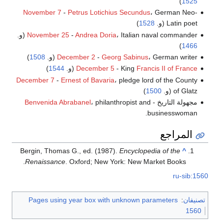
)
1525
November 7
-
Petrus Lotichius Secundus
، German Neo-
Latin poet (و.
1528
)
، Italian naval commander (و.
Andrea Doria
-
November 25
)
1466
، German writer (و.
Georg Sabinus
-
December 2
1508
)
Francis II of France
- King
December 5
(و.
1544
)
December 7
-
Ernest of Bavaria
، pledge lord of the County
of Glatz (و.
1500
)
مجهولة التاريخ -
، philanthropist and
Benvenida Abrabanel
businesswoman.
المراجع
Bergin, Thomas G., ed. (1987).
Encyclopedia of the
^
Renaissance
. Oxford; New York: New Market Books.
ru-sib:1560
تصنيفان
:
Pages using year box with unknown parameters
1560