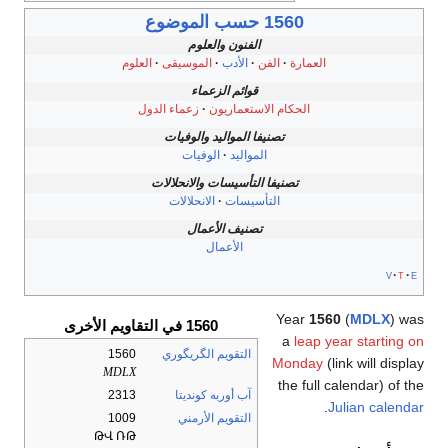
1560 حسب الموضوع
الفنون والعلوم
العمارة
الفن
الأدب
الموسيقى
العلوم
قوائم الزعماء
الحكام الاستعماريون
زعماء الدول
تصنيفا المواليد والوفيات
المواليد
الوفيات
تصنيفا التأسيسات والانحلالات
التأسيسات
الانحلالات
تصنيف الأعمال
الأعمال
v
t
e
Year
1560
(
MDLX
) was
1560 في التقاويم الأخرى
a
leap year starting on
التقويم الگريگوري
1560
Monday
(link will display
MDLX
the full calendar) of the
آب أوربه كونديتا
2313
.
Julian calendar
التقويم الأرمني
1009
ԹՎ ՌԹ