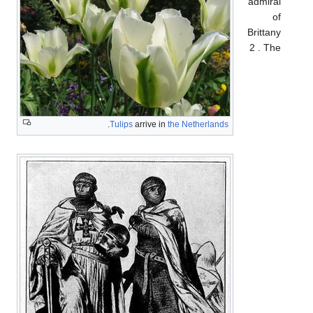
admiral
of
Brittany
2 . The
.
Tulips
arrive in
the Netherlands