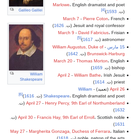
Marlowe
، English dramatist and poet
[4]
Galileo Galilei
(ت.
1593
)
March 7
-
Pierre Coton
، French
Jesuit and royal confessor (ت.
1626
)
March 9
-
David Fabricius
، Frisian
[5]
astronomer (ت.
1617
)
15 مارس
-
William Augustus, Duke of
Brunswick-Harburg
(ت.
1642
)
March 20
-
Thomas Morton
، English
bishop (ت.
1659
)
William
April 2
-
William Bathe
، Irish Jesuit
Shakespeare
priest (ت.
1614
)
April 26
(تعميد) -
William
[6]
، English dramatist and poet (ت.
Shakespeare
1616
)
Henry Percy, 9th Earl of Northumberland
-
April 27
(ت.
)
1632
، Scottish noble (ت.
Francis Hay, 9th Earl of Erroll
-
April 30
)
1631
May 27
-
Margherita Gonzaga, Duchess of Ferrara
، Italian
noble, patron of the arts (ت.
1618
)