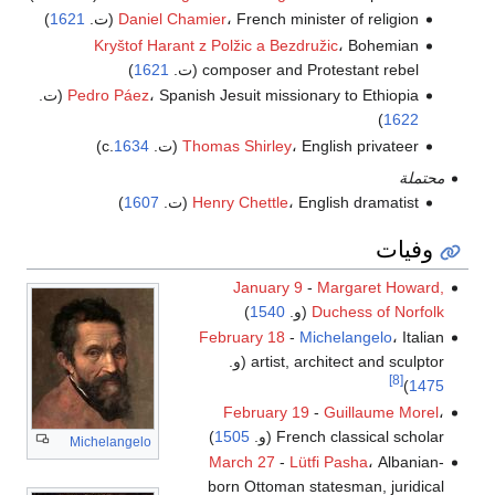
، French minister of religion (ت.
Daniel Chamier
1621
)
Kryštof Harant z Polžic a Bezdružic
، Bohemian
composer and Protestant rebel (ت.
1621
)
، Spanish Jesuit missionary to Ethiopia (ت.
Pedro Páez
)
1622
، English privateer (ت. c.
Thomas Shirley
1634
)
محتملة
، English dramatist (ت.
Henry Chettle
1607
)
وفيات
January 9
-
Margaret Howard,
Duchess of Norfolk
(و.
1540
)
February 18
-
Michelangelo
، Italian
artist, architect and sculptor (و.
[8]
)
1475
February 19
-
Guillaume Morel
،
French classical scholar (و.
1505
)
Michelangelo
March 27
-
Lütfi Pasha
، Albanian-
born Ottoman statesman, juridical