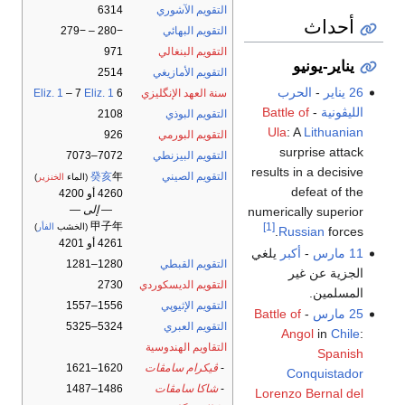
التقويم الآشوري
6314
أحداث
التقويم البهائي
−280 – −279
التقويم البنغالي
971
يناير-يونيو
التقويم الأمازيغي
2514
26 يناير
-
الحرب
سنة العهد الإنگليزي
6
Eliz. 1
– 7
Eliz. 1
الليڤونية
-
Battle of
التقويم البوذي
2108
Ula
: A
Lithuanian
التقويم البورمي
926
surprise attack
التقويم البيزنطي
7072–7073
results in a decisive
التقويم الصيني
年
癸亥
(الماء
الخنزير
)
defeat of the
4260 أو 4200
— إلى —
numerically superior
甲子年
[1]
(الخشب
الفأر
)
Russian
forces.
4261 أو 4201
11 مارس
-
أكبر
يلغي
التقويم القبطي
1280–1281
الجزية عن غير
التقويم الديسكوردي
2730
المسلمين.
التقويم الإثيوپي
1556–1557
25 مارس
-
Battle of
التقويم العبري
5324–5325
Angol
in
Chile
:
التقاويم الهندوسية
Spanish
-
ڤيكرام سامڤات
1620–1621
Conquistador
-
شاكا سامڤات
1486–1487
Lorenzo Bernal del