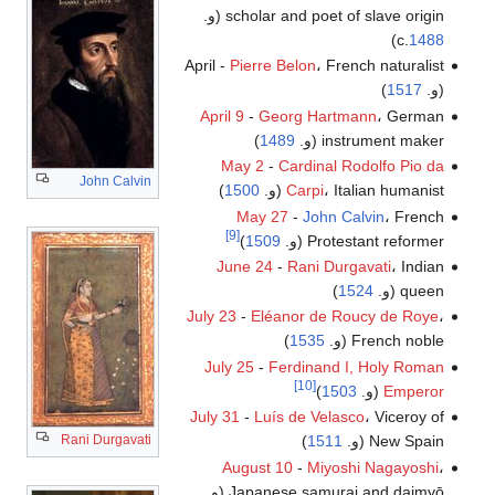
scholar and poet of slave origin (و.
)
c.
1488
April -
Pierre Belon
، French naturalist
(و.
1517
)
April 9
-
Georg Hartmann
، German
instrument maker (و.
1489
)
May 2
-
Cardinal Rodolfo Pio da
John Calvin
، Italian humanist (و.
Carpi
1500
)
May 27
-
John Calvin
، French
[9]
Protestant reformer (و.
1509
)
June 24
-
Rani Durgavati
، Indian
queen (و.
1524
)
July 23
-
Eléanor de Roucy de Roye
،
French noble (و.
1535
)
July 25
-
Ferdinand I, Holy Roman
[10]
Emperor
(و.
1503
)
July 31
-
Luís de Velasco
، Viceroy of
New Spain (و.
1511
)
Rani Durgavati
August 10
-
Miyoshi Nagayoshi
،
Japanese samurai and daimyō (و.