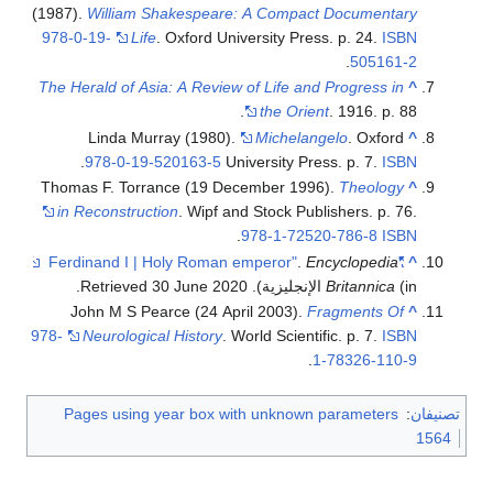
(1987).
William Shakespeare: A Compact Documentary
978-0-19-
Life
. Oxford University Press. p. 24.
ISBN
.
505161-2
The Herald of Asia: A Review of Life and Progress in
^
the Orient
. 1916. p. 88.
Linda Murray (1980).
Michelangelo
. Oxford
^
.
978-0-19-520163-5
University Press. p. 7.
ISBN
Thomas F. Torrance (19 December 1996).
Theology
^
in Reconstruction
. Wipf and Stock Publishers. p. 76.
.
978-1-72520-786-8
ISBN
.
Encyclopedia
"Ferdinand I | Holy Roman emperor"
^
(in الإنجليزية)
Britannica
. Retrieved
2020
30 June
.
John M S Pearce (24 April 2003).
Fragments Of
^
978-
Neurological History
. World Scientific. p. 7.
ISBN
.
1-78326-110-9
تصنيفان
:
Pages using year box with unknown parameters
1564