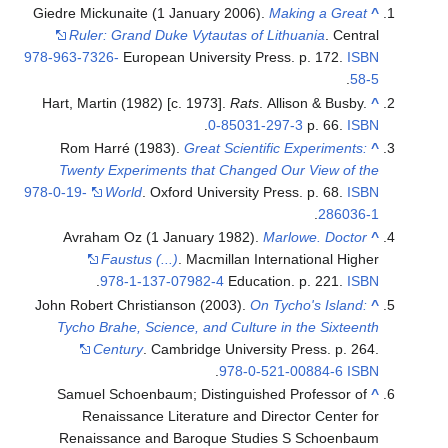
Giedre Mickunaite (1 January 2006).
Making a Great
^
Ruler: Grand Duke Vytautas of Lithuania
. Central
978-963-7326-
European University Press. p. 172.
ISBN
.
58-5
Hart, Martin (1982) [c. 1973].
Rats
. Allison & Busby.
^
.
0-85031-297-3
p. 66.
ISBN
Rom Harré (1983).
Great Scientific Experiments:
^
Twenty Experiments that Changed Our View of the
978-0-19-
World
. Oxford University Press. p. 68.
ISBN
.
286036-1
Avraham Oz (1 January 1982).
Marlowe. Doctor
^
Faustus (...)
. Macmillan International Higher
.
978-1-137-07982-4
Education. p. 221.
ISBN
John Robert Christianson (2003).
On Tycho's Island:
^
Tycho Brahe, Science, and Culture in the Sixteenth
Century
. Cambridge University Press. p. 264.
.
978-0-521-00884-6
ISBN
Samuel Schoenbaum; Distinguished Professor of
^
Renaissance Literature and Director Center for
Renaissance and Baroque Studies S Schoenbaum