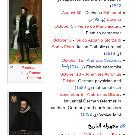
)
1522
August 30
- Duchess
Sabina of
Bavaria
(و.
1492
)
October 5
-
Pierre de Manchicourt
،
Flemish composer
October 6
-
Guido Ascanio Sforza di
Santa Fiora
، Italian Catholic cardinal
(و.
1518
)
October 15
-
Andreas Vesalius
،
[11]
Flemish anatomist (و.
1514
)
Ferdinand I,
Holy Roman
October 18
-
Johannes Acronius
Emperor
Frisius
، German physician and
mathematician (و.
1520
)
December 6
-
Ambrosius Blarer
،
influential German reformer in
southern Germany and north-eastern
Switzerland (و.
1492
)
مجهولة التاريخ
عبد الله بن أحمد الفاكهي
، لغوي وفقيه