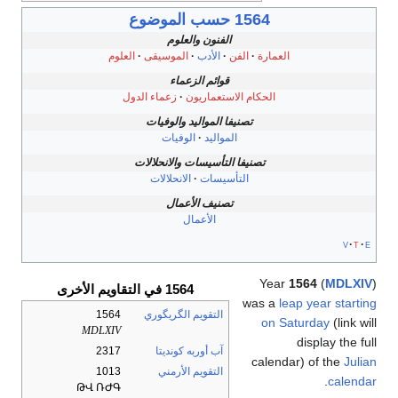
1564 حسب الموضوع
الفنون والعلوم
العمارة
الفن
الأدب
الموسيقى
العلوم
قوائم الزعماء
الحكام الاستعماريون
زعماء الدول
تصنيفا المواليد والوفيات
المواليد
الوفيات
تصنيفا التأسيسات والانحلالات
التأسيسات
الانحلالات
تصنيف الأعمال
الأعمال
v
t
e
Year
1564
(
MDLXIV
)
1564 في التقاويم الأخرى
was a
leap year starting
التقويم الگريگوري
1564
on Saturday
(link will
MDLXIV
display the full
آب أوربه كونديتا
2317
calendar) of the
Julian
التقويم الأرمني
1013
.
calendar
ԹՎ ՌԺԳ