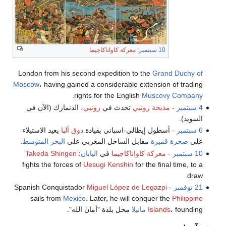
10 سبتمبر
:
معركة كاواناكاجيما
London from his second expedition to the
Grand Duchy of
Moscow
، having gained a considerable extension of trading
.
rights for the English
Muscovy Company
4 سبتمبر
-
مذبحة رونبي
تحدث في
رونبي
، الدنمارك (الآن في
السويد).
6 سبتمبر
- أسطول إيطالي-اسباني بقيادة
دوق ألبا
يعيد الاستيلاء
على
صخرة قميرة
مقابل الساحل المغربي على
البحر المتوسط
.
10 سبتمبر
-
معركة كاواناكاجيما
في
اليابان
:
Takeda Shingen
fights the forces of
Uesugi Kenshin
for the final time, to a
draw.
21 نوفمبر
- Spanish Conquistador
Miguel López de Legazpi
sails from
Mexico
. Later, he will conquer the
Philippine
، founding
Islands
مانيلا
محل بلدة "أمان الله".