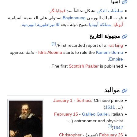
آسيا
سلطنات الدكن
تشكل تحالفاً ضد
ڤيجايانگر
.
قوات الملك البورمي
Bayinnaung
تستولي على العاصمة السيامية
أيوتايا
.
مملكة أيوتايا
تصبح دولة تابعة
للامبراطورية البورمية
.
مجهولة التاريخ
[2]
'.
First recorded report of a '
rat king
approx. date
-
Idris Alooma
starts to rule the
Kanem-Bornu
.
Empire
The first
Scottish Psalter
is published.
مواليد
January 1
-
Šurhaci
، Chinese prince
(ت.
1611
)
February 15
-
Galileo Galilei
، Italian
astronomer and physicist (ت.
[3]
)
1642
February 26
(تعميد) -
Christopher