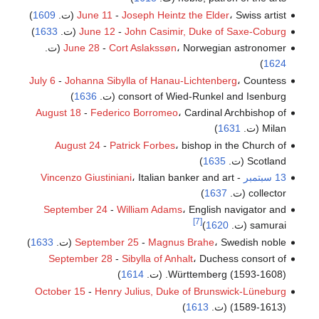
، Swiss artist (ت.
Joseph Heintz the Elder
-
June 11
1609
)
John Casimir, Duke of Saxe-Coburg
-
June 12
(ت.
1633
)
، Norwegian astronomer (ت.
Cort Aslakssøn
-
June 28
)
1624
July 6
-
Johanna Sibylla of Hanau-Lichtenberg
، Countess
consort of Wied-Runkel and Isenburg (ت.
1636
)
August 18
-
Federico Borromeo
، Cardinal Archbishop of
Milan (ت.
1631
)
August 24
-
Patrick Forbes
، bishop in the Church of
Scotland (ت.
1635
)
13 سبتمبر
-
، Italian banker and art
Vincenzo Giustiniani
collector (ت.
1637
)
September 24
-
William Adams
، English navigator and
[7]
samurai (ت.
1620
)
، Swedish noble (ت.
Magnus Brahe
-
September 25
1633
)
September 28
-
Sibylla of Anhalt
، Duchess consort of
Württemberg (1593-1608). (ت.
1614
)
October 15
-
Henry Julius, Duke of Brunswick-Lüneburg
(1589-1613) (ت.
1613
)