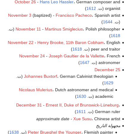
October 26
-
Hans Leo Hassler
، German composer and
organist (ت.
1612
)
November 3
(baptized) -
Francisco Pacheco
، Spanish artist
(ت.
1644
)
، Polish philosopher (ت.
Martinus Smiglecius
-
November 11
)
1618
November 22
-
Henry Brooke, 11th Baron Cobham
، English
peer and traitor (ت.
1618
)
November 24
-
Joseph Gaultier de la Vallette
، French
astronomer (ت.
1647
)
December 25
، German Calvinist theologian (ت.
Johannes Buxtorf
)
1629
Nicolaus Mulerius
، Dutch astronomer and medical
academic (ت.
1630
)
December 31
-
Ernest II, Duke of Brunswick-Lüneburg
،
German ruler (ت.
1611
)
approximate date -
Xue Susu
، Chinese artist
مجهولة التاريخ
، Flemish painter (ت.
Pieter Brueghel the Younger
1638
)