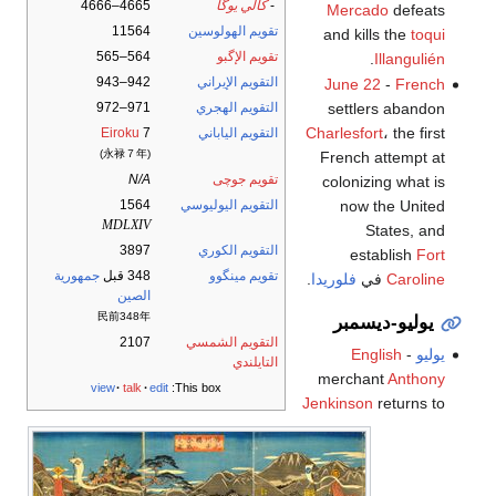
-
كالي يوگا
4665–4666
Mercado
defeats
تقويم الهولوسين
11564
and kills the
toqui
تقويم الإگبو
564–565
.
Illangulién
التقويم الإيراني
942–943
June 22
-
French
settlers abandon
التقويم الهجري
971–972
Charlesfort
، the first
التقويم الياباني
7
Eiroku
(永禄７年)
French attempt at
تقويم جوچى
N/A
colonizing what is
now the United
التقويم اليوليوسي
1564
MDLXIV
States, and
التقويم الكوري
3897
establish
Fort
تقويم مينگوو
348 قبل
جمهورية
Caroline
في
فلوريدا
.
الصين
民前348年
يوليو-ديسمبر
التقويم الشمسي
2107
يوليو
-
English
التايلندي
merchant
Anthony
view
talk
edit
This box:
Jenkinson
returns to