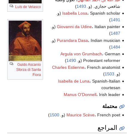
شافعي حجازي. (و.
1493
)
Luís de Velasco
، Spanish scholar (و.
Isabella Losa
)
1491
، Italian painter (و.
Giovanni da Udine
)
1487
، Indian musician (و.
Purandara Dasa
)
1484
Argula von Grumbach
، German
Protestant reformer (و.
1490
)
Guido Ascanio
Charles Estienne
، French anatomist
Sforza di Santa
(و.
1503
)
Fiora
Isabella de Luna
، Spanish-Italian
courtesan
Manus O'Donnell
، Irish leader
محتملة
، French poet (و.
Maurice Scève
1500
)
المراجع