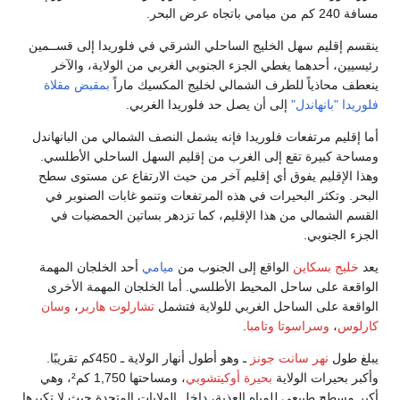
ي فلوريدا إلى قســمين
من الولاية، والآخر
ك ماراً
بمقبض مقلاة
غربي.
 الشمالي من البانهاندل
هل الساحلي الأطلسي.
لارتفاع عن مستوى سطح
مو غابات الصنوبر في
بساتين الحمضيات في
ي
أحد الخلجان المهمة
لجان المهمة الأخرى
تشارلوت هاربر
،
وسان
ـ وهو أطول أنهار الولاية ـ 450كم تقريبًا.
، ومساحتها 1,750 كم²، وهي
ات المتحدة حيث لا تكبرها