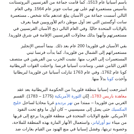
مت جماعة من الفرنسيين البروتستانت
بتأسيس مستعمرة لهم على نهر سانت جونز عام 1564. وفي العام
م مائة شخص ـ مستعمرة
روبيين فيما يعرف
ح الأسبان الفرنسيين في
الإقامة في شرق فلوريدا.
عام بعد ذلك. بينما أسس الإنجليز
أت فرنسا تبني
بين الفريقين في منتصف
احتلت القوات البريطانية
1763 تنازلت أسبانيا عن فلوريدا لبريطانيا
البريطانية بعد عقد
(1775 – 1783). القسم
با محاذيا لساحل
خليج
ما وقع تحت النفوذ
لوريدا يرجع إلى قربها
ة بهذه المنطقة للملاحة،
من القيام بغارات ضد