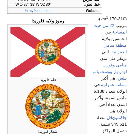
80° 02' W to 87° 38' W
myflorida
.com
اية فلوريدا
 فلوريدا
 فلوريدا