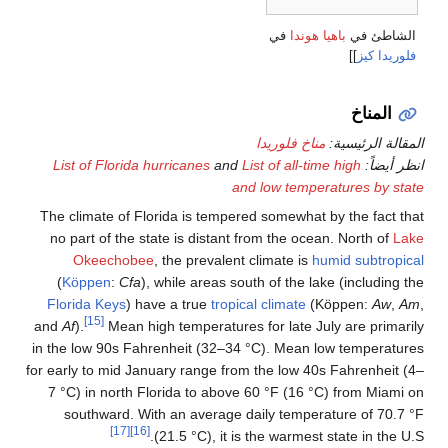
List of Florida hur
The climate of Flori
no part of the state
Okeechobee
, t
(
Köppen
:
Cfa
), wh
Florida Keys
) have 
[15]
and
Af
).
Mean high 
in the low 90s Fahren
for early to mid Janua
7
°C) in north Flor
southward. With 
[17]
[16]
(21