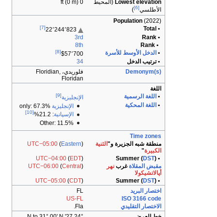
0 ft (0 m)
[7]
22٬244٬823
3rd
8th
[8]
$57٬700
34
فلوريدي، Floridian,
Floridan
[9]
الإنجليزية
الإنجليزية
only: 67.3%
[10]
الإسپانية
: 21.2%
Other: 11.5%
UTC−05:00
(
Eastern
)
UTC−04:00
(
EDT
)
UTC−06:00
(
Central
)
UTC−05:00
(
CDT
)
FL
US-FL
Fla.
24° 27' N to 31° 00' N