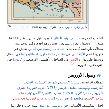
–1783)
فلوريدا قبل ما يزيد عن 14,000
قدم وقت توجد منه
من الناس
تعيش في
يدا
،
والتيموكوا
في شمال
ي الأوسط، و
كالوسا
في
پانية
,
الحرب
ب فلوريدا
,
شرق
الأمريكية
,
حملة
رب فلوريدا الإسپاني
ون
شبه جزيرة فلوريدا