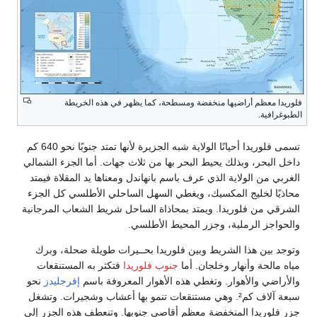
في هذه الخريطة
تسمى فلوريدا أحيانًا الولاية شبه الجزيرة لأنها تمتد جنوبًا نحو 640 كم
هات. أما الجزء الشمالي
عناها يد المقلاة فيمتد
حلي الأطلسي كل الجزء
 شريط الشعاب المرجانية
ات طويلة ضحلة، وبرك
تكثر به المستنقعات
روفة باسم
إفرجليدز
نحو
 بها أعشاب وشجيرات. وتشغل
 وتنعطف هذه الجزر إلى