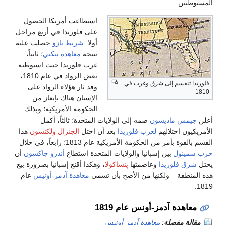
اعت أمريكا الحصول
فلوريدا في أربع مراحل
.
شريط يازو
حصلت عليه
ة
معاهدة بنكني
؛ ثانياً،
فلوريدا حيث استوطنه
بعض الرواد في عام 1810،
ثار هؤلاء الرواد على
بان هناك بإيعاز من
ومة الأمريكية؛ وبذلك
دة؛ ثالثاً، أكمل
تل
الجنرال ولكنسون
هذا
ال
 استطاع
أندرو جاكسون
أن
 أقنع إسبانيا بضرورة بيع
عاهدة آدمز-أونيس
عام