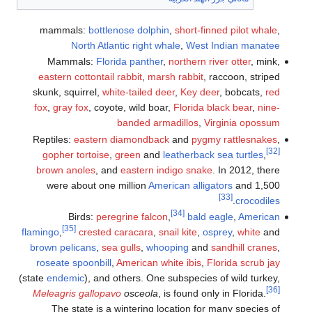
mammals:
bottlen
North Atlan
Mammals:
Flori
eastern cottontail 
skunk, squirrel,
whit
fox
,
gray fox
, coyot
Reptiles:
eastern d
gopher tortoise
,
g
brown anoles
, and
were about one m
Birds:
pereg
[35]
flamingo
,
crested c
brown pelicans
,
sea 
roseate spoonbill
,
(state
endemic
), and o
Meleagris gallopav
The state is a w