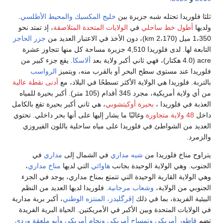
سيك
والمحيط الأطلسي
.
ة المتلاصقة
، إذ تمتد نحو
جزر الحاجز
4,510 جزيرة مساحة كل منها تتجاوز عشرة
اسكا
. يقع جزء كبير من
ه، ويتميز
الرواسب
البلاد، مع
أدنى نقطة عالية
من أي ولاية أمريكية، مجرد 345 أقدام (105 متر). أكبر بحيرة للمياه
ني أكبر بحيرة تقع بالكامل
على أنها بحر داخلي. تحتوي
حلية باللون الفيروزي
ال إلى
مداري
في
تي لديها
مناخ مداري
،
خ مداري، يوجد في الجزء
ا لديها العديد من النظم
 الوطني
، أكبر برية مدارية
. الحياة البرية الفريدة
أمريكي
وأبو ملعقة وردي