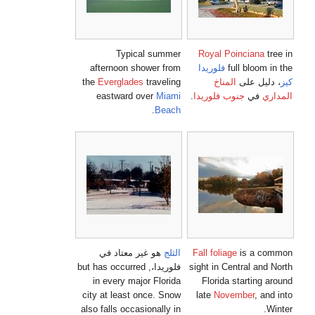
T
afterno
the
Everg
eastw
اد في
but has occurred
in ever
city at l
also falls