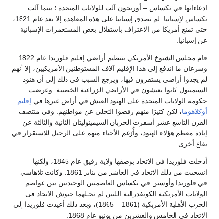
المتحدة ؛ بينما آلت
تكساس لإسبانيا. لم تصدق إسبانيا على هذه المعاهدة إلا بعد عام 1821،
 المستعمرات الإسبانية
قام مجلس الشيوخ الأمريكي بتنظيم أراضي إقليم فلوريدا عام 1822.
طنين الأمريكيين، إلا أنهم
 في ذلك إلى أن هنود
ية الخصيبة. وعرضت
في أراض غيرها في
إقليم
عن مواطنهم. وفي منتصف
ن الثانية والثالثة عن
م على الرحيل للاستقرار في
أدخلت فلوريدا في الاتحاد بوصفها ولاية رقيق عام 1845، ولكنها
انسحبت من ذلك الاتحاد في العاشر من يناير 1861. وكانت تلاهاسي
لوحيدتين بين عواصم
تلهما جيوش الاتحاد في
ية الأمريكية (1861 – 1865)، وبعد ذلك أعيدت فلوريدا إلى