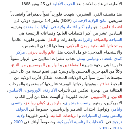
ونيو 1868.
ً ديمغرافياً واقتصادياً
الولايات المتحدة
وترتيبه
اعاته الرئيسية هي
ل
. تشتهر فلوريدا عالمياً
الدافئ المشمس،
م والت ديزني
،
مركز
ايين من الزوار سنوياً.
ين الموسميين من الثلج
،
هي تضم تسعة من كل عشر
َّل قـُرب الولاية من
اريخها كمستعمرة والموجات
رقة
،
الأوروبيون
،
الأصليين
،
بعضًا من أبرز الكتاب
 كينان رولنغز
،
وتنسي
، خصوصاً في
الجولف
 وتُعتبر فلوريدا
ولاية
وصاً أولئك في
2000
و