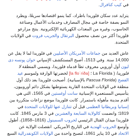
تصادها سريعًا، ويطرد
ت الأعمال وصناعة
ترونية. ينتج مزارعو
جريب فروت
في الولايات
ي فلوريدا لما لا يقل عن
خوان پونسه دى
، ويسمي المنطقة
لا
الوارفة ولموسم
عيد
فلوريدا بعد ذلك أول
 بشكل دائم أوروبيون،
في 1565، التي هي
موضع نزاعات متكررة بين
للولايات المتحدة
في
في 3 مارس 1845. كانت
ول
(1816–1858)، أطول
انفصلت الولاية عن
لولايات الكونفدرالية
السبع