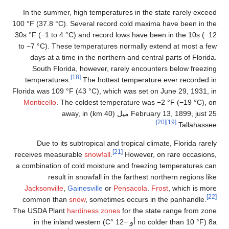
In the summer, high
100 °F (37.8 °C). Seve
30s °F (−1 to 4
°C) an
to −7
°C). These temp
days at a time in 
South Florida, ho
[18]
temperatures.
Th
Florida was 109 °F (43 
Monticello
. The col
February 13, 1899, just 25 ميل (40 km) away, in
Due to its subtr
receives measurable
s
a combination of cold
result in sno
Jacksonville
,
Gaines
common than
snow
The USDA Plant
hardin