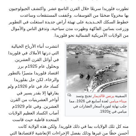
شر. واكتشف الجيولوجيون
لمستنقعات وساعدت
يدة استغلت في التطوير
وتدفق الناس والأموال
رت أنباء الأرباح الخيالية
 درتها الأملاك في فلوريدا
وائل القرن العشرين.
وبحلول عام 1925م برز
اد فلوريدا متميزًا بالتطور
خاء، لكن حل بفلوريدا
كساد حاد في عام 1926م ولم
قها إلا بقدر يسير في
ر العشرينيات من القرن
العشرين. وفي عام 1929م
 الكساد العظيم الولايات
حدة قاطبة حيث قاست
ن هذه الولاية كانت
إنعاشية لاقتصادها التي