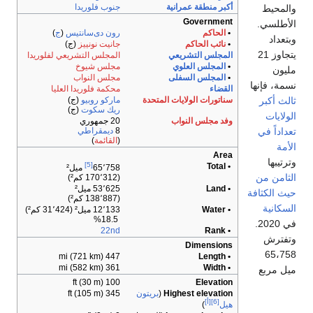
جنوب فلوريدا
رون دى‌سانتيس
(
ج
)
جانيت نونييز
(ج)
المجلس التشريعي لفلوريدا
مجلس شيوخ
مجلس النواب
محكمة فلوريدا العليا
ماركو روبيو
(ج)
ريك سكوت
(ج)
20 جمهوري
8
ديمقراطي
(
القائمة
)
[5]
65٬758
ميل²
(170٬312 كم²)
53٬625 ميل²
(138٬887 كم²)
12٬133 ميل² (31٬424 كم²)
18.5%
22nd
447 mi (721 km)
361 mi (582 km)
100 ft (30 m)
345 ft (105 m)