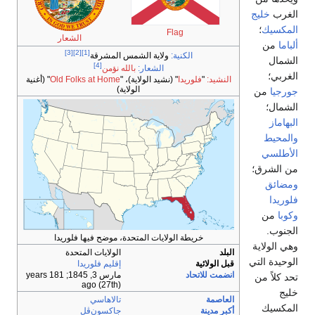
الشعار
[3]
[2]
[1]
المشرقة
[4]
 نؤمن
Old Folks at Home
" (أغنية
)
 موضح فيها فلوريدا
الولايات المتحدة
إقليم فلوريدا
مارس 3, 1845
; 181 years
ago
(27th)
تالاهاسي
جاكسون‌ڤل