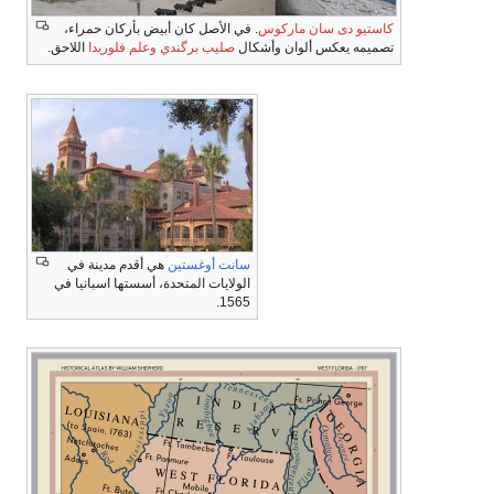
ان أبيض بأركان حمراء،
گندي
وعلم فلوريدا
اللاحق.
تين
هي أقدم مدينة في
متحدة، أسستها اسبانيا في