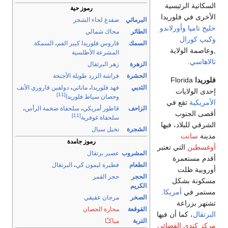
وز حية
لشجر
ا كبير الفم
،
السمكة
طلسية
طويلة الأجنحة
ماناتي
،
دولفين قاروري الأنف
[11]
فلوريدا
ي
،
سلحفاة ضخمة الرأس
،
[11]
ية
ز جامدة
 كي
،
البرتقال
ي
ن