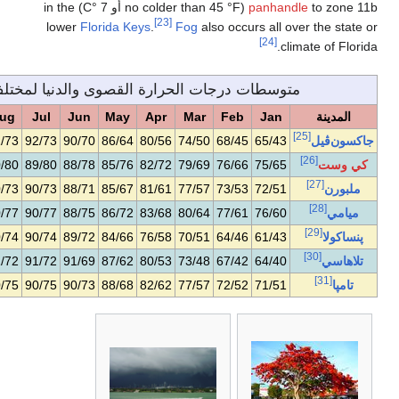
to zone 11b (no colder than 45 °F أو 7 °C) in the
lower
Florida Keys
.
 القصوى والدنيا لمختلف مدن فلوريدا
Dec
Nov
Oct
Sep
Aug
Jul
Jun
May
A
66/44
73/51
80/61
87/70
91/73
92/73
90/70
86/64
80
76/67
80/71
85/76
88/78
90/80
89/80
88/78
85/76
82
73/53
78/60
83/67
88/72
90/73
90/73
88/71
85/67
81
77/62
81/67
85/72
88/76
90/77
90/77
88/75
86/72
83
63/45
70/50
80/60
87/70
90/74
90/74
89/72
84/66
76
66/41
72/47
81/57
88/68
91/72
91/72
91/69
87/62
80
72/52
77/58
84/66
89/73
90/75
90/75
90/73
88/68
82