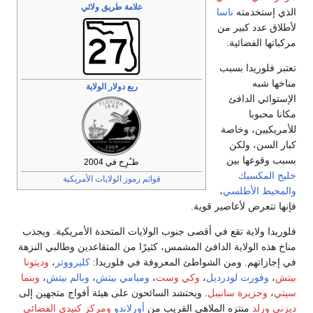
طريق ولائي
لار الولاية
ي 2004
لولايات الأمريكية
لمتحدة الأمريكية. ويجذب
المتقاعدين وطالبي النزهة
وريدا:
كليرووتر
،
وديتونا
 بيتش
،
وبالم بيتش
،
وبنما
ى هيئة أفواج متجهين إلى
و
ومركز كنيدي الفضائي