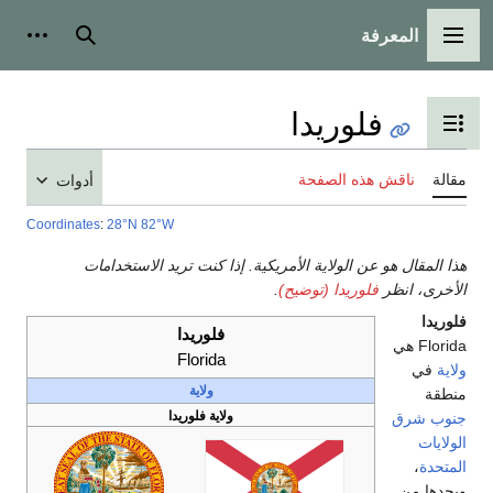
بحث
أدوات شخصية
أدوات
Coordinates
:
28°N 82°W
تريد الاستخدامات
ا
F
ريدا