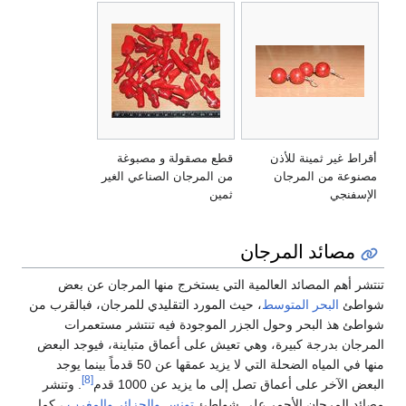
أقراط غير ثمينة للأذن
قطع مصقولة و مصبوغة
مصنوعة من المرجان
من المرجان الصناعي الغير
الإسفنجي
ثمين
مصائد المرجان
تنتشر أهم المصائد العالمية التي يستخرج منها المرجان عن بعض
شواطئ
البحر المتوسط
، حيث المورد التقليدي للمرجان، فبالقرب من
شواطئ هذ البحر وحول الجزر الموجودة فيه تنتشر مستعمرات
المرجان بدرجة كبيرة، وهي تعيش على أعماق متباينة، فيوجد البعض
منها في المياه الضحلة التي لا يزيد عمقها عن 50 قدماً بينما يوجد
[8]
البعض الآخر على أعماق تصل إلى ما يزيد عن 1000 قدم
. وتنشر
مصائد المرجان الأحمر على شواطئ
تونس
والجزائر
والمغرب
، كما