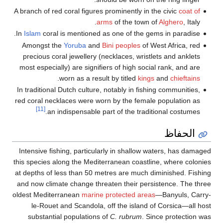
A branch of red coral figures prominently in the civic
coat of
arms
of the town of
Alghero
, Italy.
In
Islam
coral is mentioned as one of the gems in paradise.
Amongst the
Yoruba
and
Bini peoples
of West Africa, red
precious coral jewellery (necklaces, wristlets and anklets
most especially) are signifiers of high social rank, and are
.
worn as a result by titled
kings
and
chieftains
In traditional Dutch culture, notably in fishing communities,
red coral necklaces were worn by the female population as
[11]
an indispensable part of the traditional costumes.
الحفاظ
Intensive fishing, particularly in shallow waters, has damaged
this species along the Mediterranean coastline, where colonies
at depths of less than 50 metres are much diminished. Fishing
and now climate change threaten their persistence. The three
oldest Mediterranean
marine protected areas
—Banyuls, Carry-
le-Rouet and Scandola, off the island of Corsica—all host
substantial populations of
C. rubrum
. Since protection was