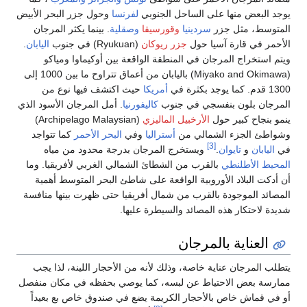
يوجد البعض منها على الساحل الجنوبي
لفرنسا
وحول جزر البحر الأبيض
المتوسط، مثل جزر
سردينيا
وقورسيقا
وصقلية
. بينما يكثر المرجان
الأحمر في قارة آسيا حول
جزر ريوكان
(Ryukuan) في جنوب
اليابان
.
ويتم استخراج المرجان في المنطقة الواقعة بين أوكيماوا ومياكو
(Miyako and Okimawa) باليابان من أعماق تتراوح ما بين 1000 إلى
1300 قدم. كما يوجد بكثرة في
أمريكا
حيث اكتشف فيها نوع من
المرجان بلون بنفسجي في جنوب
كاليفورنيا
. أمل المرجان الأسود الذي
ينمو بنجاح كبير حول
الأرخبيل الماليزي
(Archipelago Malaysian)
وشواطئ الجزء الشمالي من
أستراليا
وفي
البحر الأحمر
كما تتواجد
[3]
في
اليابان
و
تايوان
.
ويستخرج المرجان بدرجة محدود من مياه
المحيط الأطلنطي
بالقرب من الشطائ الشمالي الغربي لأفريقيا. وما
أن أدكت البلاد الأوروبية الواقعة على شاطئ البحر المتوسط أهمية
المصائد الموجودة بالقرب من شمال أفريقيا حتى ظهرت بينها منافسة
شديدة لاحتكار هذه المصائد والسيطرة عليها.
العناية بالمرجان
يتطلب المرجان عناية خاصة، وذلك لأنه من الأحجار اللينة، لذا يجب
ممارسة بعض الاحتياط عن لبسه، كما يوصي بحفظه في مكان منفصل
أو في قماش خاص بالأحجار الكريمة يضع في صندوق خاص بع بعيداً