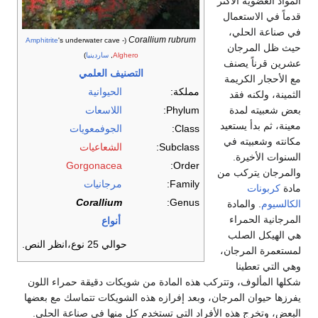
المواد العضوية الأكثر
قدماً في الاستعمال
في صناعة الحلي،
Corallium rubrum
Amphitrite
's underwater cave -
(
حيث ظل المرجان
Alghero
,
ساردينيا
)
عشرين قرناً يصنف
التصنيف العلمي
مع الأحجار الكريمة
مملكة:
الحيوانية
الثمينة، ولكنه فقد
بعض شعبيته لمدة
Phylum:
اللاسعات
معينة، ثم بدأ يستعيد
Class:
الجوفمعويات
مكانته وشعبيته في
Subclass:
الشعاعيات
السنوات الأخيرة.
Gorgonacea
Order:
والمرجان يتركب من
Family:
مرجانيات
مادة
كربونات
Corallium
Genus:
الكالسيوم
. والمادة
المرجانية الحمراء
أنواع
هي الهيكل الصلب
حوالي 25 نوع،انظر النص.
لمستعمرة المرجان،
وهي التي تعطينا
شكلها المألوف، وتتركب هذه المادة من شويكات دقيقة حمراء اللون
يفرزها حيوان المرجان، وبعد إفرازه هذه الشويكات تتماسك مع بعضها
البعض، وتخرج هذه الأفراد التي تستخدم كل منها في صناعة الحلي.