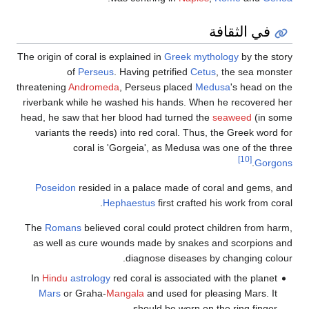
في الثقافة
The origin of coral is explained in
Greek mythology
by the story
of
Perseus
. Having petrified
Cetus
, the sea monster
threatening
Andromeda
, Perseus placed
Medusa
's head on the
riverbank while he washed his hands. When he recovered her
head, he saw that her blood had turned the
seaweed
(in some
variants the reeds) into red coral. Thus, the Greek word for
coral is 'Gorgeia', as Medusa was one of the three
[10]
.
Gorgons
Poseidon
resided in a palace made of coral and gems, and
Hephaestus
first crafted his work from coral.
The
Romans
believed coral could protect children from harm,
as well as cure wounds made by snakes and scorpions and
diagnose diseases by changing colour.
In
Hindu
astrology
red coral is associated with the planet
Mars
or Graha-
Mangala
and used for pleasing Mars. It
should be worn on the ring finger.