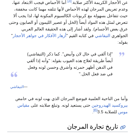
[3]
عن الأحجار الكريمة الأكثر صلابة.
أما الأحماض فيجب الابتعاد عنها،
وعدم تعريض المرجان لهذه الأحماض لأنها تتلفه مهما كانت مخففة،
حيث تتفاعل بسهولة مع كربونات الكالسيوم المكونة لها، لذا يجب ألا
تتعرض لمثل هذه المواد أيضاً (الخل أو عصير الليمون أو الصابون وحتى
عرق بعض الأجسام). ولقد أشار إلى هذه الحقيقة العالم العربي
الجواهري
التيفاشي
في كتابه القيم "
أزهار الأفكار في جواهر الأحجار
"
بقوله:
"إذا ألقي في خال لان وأبيض". كما ذكر (التيفاشي)
أيضاً طريقة لعلاج هذه العيوب بقوله: "وأنه إذا ألقي
في الدهن أظهر حمرته وأشرق وحسن لونه وفعل
في ضد فعل الخل."
—
التيفاشي
وأما من الناحية العلمية فيوضع المرجان الذي بهت لونه في حامض
بيروكسيد الهيدروجين
حتى يستعيد لونه. وتبلغ صلابته على
مقياس
[6]
موس
للصلابة 3.5
.
تاريخ تجارة المرجان