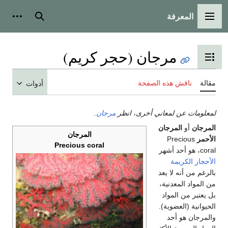
المعرفة
القائمة الرئيسية
بحث
أدوات
مرجان (حجر كريم)
تبديل عرض جدول المحتويات
مقالة
ناقش هذه الصفحة
أدوات
لمعلومات عن لمعاني أخرى، انظر
مرجان
.
المرجان
أو
المرجان
المرجان
الأحمر
Precious
Precious coral
coral، هو أحد أشهر
الأحجار الكريمة
بالرغم من أنه لا يعد
من المواد المعدنية،
بل يعتبر من المواد
الحيوانية (العضوية).
والمرجان هو أحد