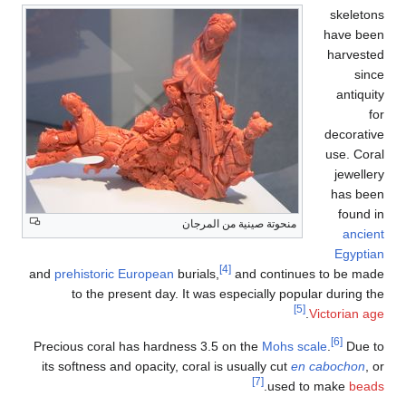
skeletons
have been
harvested
since
antiquity
for
decorative
use. Coral
jewellery
has been
found in
منحوتة صينية من المرجان
ancient
Egyptian
[4]
and
prehistoric European
burials,
and continues to be made
to the present day. It was especially popular during the
[5]
.
Victorian age
[6]
Precious coral has hardness 3.5 on the
Mohs scale
.
Due to
its softness and opacity, coral is usually cut
en cabochon
, or
[7]
.
used to make
beads