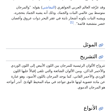
وقد عرَّفه العالم العربي الجواهري (
التيفاشي
) بقوله: "والمرجان
متوسط بين عالمي النبات والجماد، وذلك أنه يشبه الجماد بتحجره،
ويشبه النبات بكونه أشجار نابتة في عقر البحر ذوات عروق وأغصان
[1]
خضر متشعبة قائمة". .
الموئل
التشريح
تترواح الألوان الرئيسية للمرجان بين اللون الأبيض إلى اللون الوردي
والأحمر الداكن، ومن الألوان الشائعة والتي تلقى إقبالاً عليها اللون
الوردي والأحمر القاني، كما يوجد المرجان باللون الأسود، وهو عبارة
عن مادة عضوية لونها غامق تتواجد في مياه المحيط الهادئ. أندر أنواعه
هو المرجان الدموي.
الأنواع