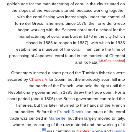
golden age for the manufacturing of coral in the city situated on
the slopes of the Vesuvius started, because working together
with the coral fishing was increasingly under the control of
Torre del Greco fishermen. Since 1875, the Torre del Greco
began working with the Sciacca coral and a school for the
manufacturing of coral was built in 1878 in the city (which
closed in 1885 to reopen in 1887), with which in 1933
established a museum of the coral. Then came the time of
processing of Japanese coral found in the markets of Chennai
[
citation needed
]
and Kolkata.
Other story instead a short period the Tunisian fisheries were
secured by
Charles V
for Spain; but the monopoly soon fell into
the hands of the French, who held the right until the
Revolutionary government in 1793 threw the trade open. For a
short period (about 1806) the British government controlled the
fisheries, but this later returned to the hands of the French
authorities. Before the
French Revolution
much of the coral
trade was centred in
Marseille
, but then largely moved to Italy,
where the procuring of the raw material and the working of it
[9]
.
was centring in
Naples
,
Rome
and
Genoa