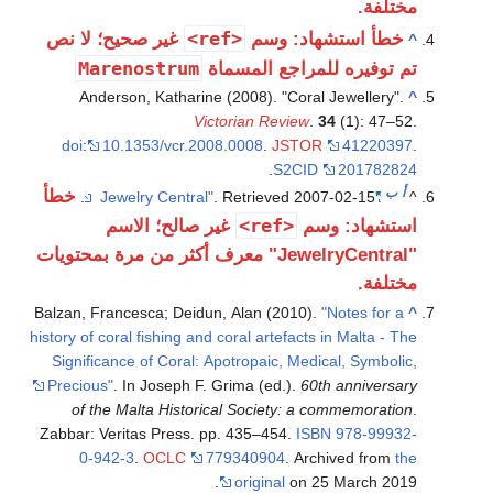
مختلفة.
<ref>
خطأ استشهاد: وسم
غير صحيح؛ لا نص
^
Marenostrum
تم توفيره للمراجع المسماة
Anderson, Katharine (2008). "Coral Jewellery".
^
Victorian Review
.
34
(1): 47–52.
doi
:
10.1353/vcr.2008.0008
.
JSTOR
41220397
.
.
S2CID
201782824
أ
ب
خطأ
.
. Retrieved
2007-02-15
"Jewelry Central"
^
<ref>
استشهاد: وسم
غير صالح؛ الاسم
"JewelryCentral" معرف أكثر من مرة بمحتويات
مختلفة.
Balzan, Francesca; Deidun, Alan (2010).
"Notes for a
^
history of coral fishing and coral artefacts in Malta - The
Significance of Coral: Apotropaic, Medical, Symbolic,
Precious"
. In Joseph F. Grima (ed.).
60th anniversary
of the Malta Historical Society: a commemoration
.
Zabbar: Veritas Press. pp. 435–454.
ISBN
978-99932-
0-942-3
.
OCLC
779340904
. Archived from
the
original
on 25 March 2019.