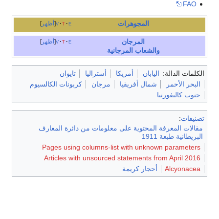
FAO
المجوهرات
e
t
v
أظهر
المرجان
e
t
v
أظهر
والشعاب المرجانية
الكلمات الدالة:
اليابان
أمريكا
أستراليا
تايوان
البحر الأحمر
شمال أفريقيا
مرجان
كربونات الكالسيوم
جنوب كاليفورنيا
تصنيفات
:
مقالات المعرفة المحتوية على معلومات من دائرة المعارف
البريطانية طبعة 1911
Pages using columns-list with unknown parameters
Articles with unsourced statements from April 2016
Alcyonacea
أحجار كريمة