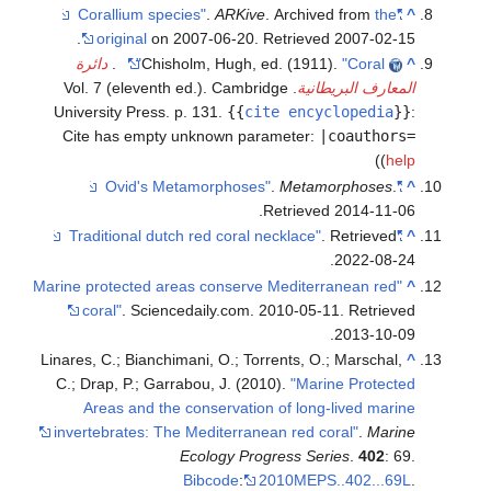
.
ARKive
. Archived from
the
"Corallium species"
^
.
original
on 2007-06-20
. Retrieved
2007-02-15
^
"Coral"
Chisholm, Hugh, ed. (1911).
.
دائرة
المعارف البريطانية
. Vol. 7 (eleventh ed.). Cambridge
University Press. p. 131.
{{
cite encyclopedia
}}
:
Cite has empty unknown parameter:
|coauthors=
)
(
help
.
Metamorphoses
.
"Ovid's Metamorphoses"
^
.
Retrieved
2014-11-06
. Retrieved
"Traditional dutch red coral necklace"
^
.
2022-08-24
"Marine protected areas conserve Mediterranean red
^
coral"
. Sciencedaily.com. 2010-05-11
. Retrieved
.
2013-10-09
Linares, C.; Bianchimani, O.; Torrents, O.; Marschal,
^
C.; Drap, P.; Garrabou, J. (2010).
"Marine Protected
Areas and the conservation of long-lived marine
invertebrates: The Mediterranean red coral"
.
Marine
Ecology Progress Series
.
402
: 69.
Bibcode
:
2010MEPS..402...69L
.