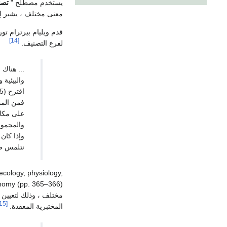
يستخدم مصطلح "
تصن
معنى مختلف ، يشير إل
[14]
لفرع التصنيف.
... هناك
والبيئية
فمن الممك
على مكان
والمجموع
وإذا كان 
نتلمس طر
ecology, physiology,
مختلف ، وذلك لتعيين ح
[15]
المختبرية المعقدة.