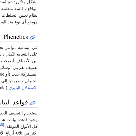
بشكل متكرر: يتم استخ
الواقع ، قائمة منظمة 
نظام تعيين السلطات قلي
موضع أي نوع منذ الو
Phenetics
في البندقية ، والتي تع
على التشابه الكلي ، ب
المشتركة جديد (أو apomorphic) الصفات.
الجيران ، طريقها إلى 
الاستدلال البايزي
) باه
قواعد البيا
يستخدم التصنيف الحد
وجود قاعدة بيانات شائ
[38]
كل الأنواع الموثقة.
أكثر من ثلاثة أرباع ال