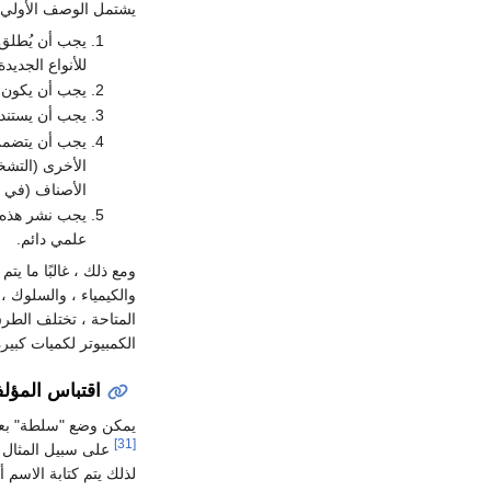
يشتمل الوصف الأولي 
يجب أن يُطلق على التصنيف ا
للأنواع الجديد
يجب أن يكون ال
يجب أن يستند
يجب أن يتضمن 
الأخرى (التش
الأصناف (في ال
يجب نشر هذه ا
علمي دائم.
ومع ذلك ، غالبًا ما ي
والكيمياء ، والسلوك ، 
المتاحة ، تختلف الطر
الكمبيوتر لكميات كبير
اقتباس المؤل
يمكن وضع "سلطة" بع
[31]
على سبيل المثال ، في عام 758
لذلك يتم كتابة الاسم أح