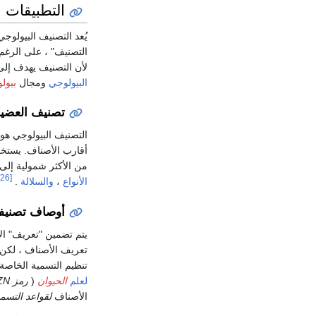
التطبيقات
يُعد التصنيف البيولوج
التصنيف" ، على الرغ
لأن التصنيف يهدف إ
البيولوجي
ومجال
بيول
تصنيف العضي
التصنيف البيولوجي هو
أقارب الأصناف. يستخدم
من الأكثر شمولية إلى
[26]
الأنواع
،
والسلالة
.
أوصاف تصنيفي
يتم تضمين "تعريف" ال
تعريف الأصناف ، لكن
تنظيم التسمية الخاصة 
لعلم
الحيوان
(
رمز ICZN
الأصناف
لقواعد التسمي