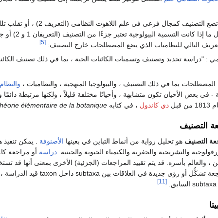
تسمية البيولوجية تعتبر جزءًا من التصنيف (التعريفان 1 و 2) أو جزءًا من علم اللاهوت النظامي خارج التصنيف.
[5]
مي
: "دراسة تحديد وتصنيف وتسميات الكائنات الحية ، بما في ذلك تصنيف الكائنات 
لمصطلحات بما في ذلك التصنيف ، والبيولوجيا المنهجية ، والنظاميات ،
والنظام
لة - في بعض الأحيان تكون متشابهة ، وأحيانًا مختلفة قليلاً ، ولكنها مرتبطة دائمًا 
قبل
دي كاندول
، في كتابه
héorie élémentaire de la botanique
ة التصنيف
عة التصنيف
هو تحليل رواية من أنماط التباين في بعينها
الأصنوفة
. يمكن تنفيذ 
ولوجية والتشريحية والحفرية والكيمياء الحيوية والجينية.
دراسة
أو مراجعة كا
، والعالم بأسره. قد يتم تقييد المراجعات (الجزئية) الأخرى بمعنى أنها قد ت
[11]
تا