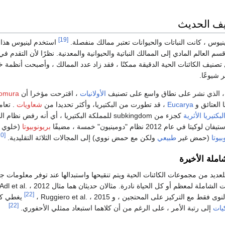
يف الحديث
[19]
وس ، كانت النباتات والحيوانات تعتبر ممالك منفصلة.
استخدم لينيوس هذا
سم العالم المادي إلى الممالك النباتية والحيوانية والمعدنية. نظرًا لأن التقدم في
نيف الكائنات الحية الدقيقة ممكنًا ، فقد زاد عدد الممالك ، وأصبحت أنظمة
شيوعًا.
 الذي نشر على نطاق واسع على تصنيف
الأولانيات
، اقترحت مؤخرا أن
omura
 العتائق و
Eucarya
، قد تطورت من البكتيريا، وأكثر تحديدا من
شعاويات
. تعام
لبكتيريا الأثرية
كجزء من subkingdom للمملكة البكتيريا ، أي أنه رفض نظام
 عام 2012 نظام "دومينيون" خمسة ، مضيفًا
بريونوبيوتا
(خلوي و
[20]
يوتا
(حمض غير
طبيعي
ولكن مع حمض نووي) إلى المجالات الثلاثة التقليدية.
املة الأخيرة
عديد من مجموعات الكائنات الحية ويتم تنقيحها واستبدالها عند توفر معلومات جد
املة لمعظم أو كل الحياة نادرة. مثالان حديثان هما مثال Adl et al. ، 2012 ،
[22]
ع التركيز على المحتجين ، و Ruggiero et al. ، 2015 ،
يغطي كلا
[22]
يات
إلى رتبة الأمر ، على الرغم من أن كلاهما استبعاد ممثلي الأحفوري.