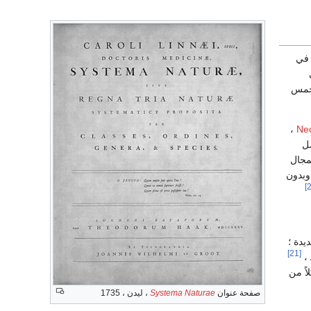
 في
 خمس
،
Ne
ل
 المجال
بدون
يدة ؛
[21]
ً من
صفحة عنوان
Systema Naturae
، ليدن ، 1735