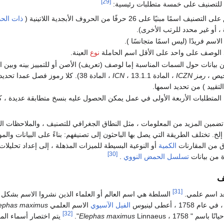
[29]
للتصنيف على خمسة متطلبات رئيسية:
سمًا مبنيًا على 26 حرفًا من الحروف الأبجدية اللاتينية (
ذات الحد
ة ، أو غير محدد للرتب الأخرى).
اسم فريدًا (ليس اسمًا متجانسًا ).
 الوصف على واحد على الأقل اسم الحاملة
نوع
العينة.
بيانات حول السمات المناسبة إما لوصف (تعريف) الأصن أو للتمييز بينه وبين ا
خيص ،
رمز ICZN
، المادة 13.1.1 ،
ICN
، المادة 38). كلا رموز فصل عمدا تح
تقييد ) من تحديد اسمها.
لمتطلبات الأربعة الأولى في عمل يمكن الحصول عليه بنسخ متطابقة عديدة ،
تم تضمين المزيد من المعلومات ، مثل النطاق الجغرافي للتصنيف ، والملاحظات البي
إلخ. تختلف الطريقة التي يصل بها الباحثون إلى تصنيفهم: بناءً على البيانات والمو
ق من المقارنات
الكمية
أو النوعية البسيطة للميزات المذهلة ، إلى إعداد تحليلات
[30]
ة من بيانات
تسلسل الحمض النووي
.
ف
[31]
د اسم علمي.
السلطة هي اسم العالم أو العلماء الذين نشروا الاسم بشكل
1 ، أعطى لينيوس
الفيل الآسيوي
الاسم العلمي
ephas maximus
[32]
يانًا باسم "
Linnaeus ، 1758".
Elephas maximus
يتم اختصار أسماء الم