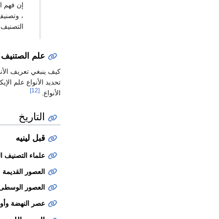
إن فهم ا
، وتصنيف
التصنيف ؛
علم الصتنيف 
كيف ينبغي تعريف الأن
تحديد الأنواع علم الإيك
[12]
الأنواع.
التاريخ
قبل لينيه
علماء التصنيف ا
العصور القديمة
العصور الوسطى
عصر النهضة وأوا