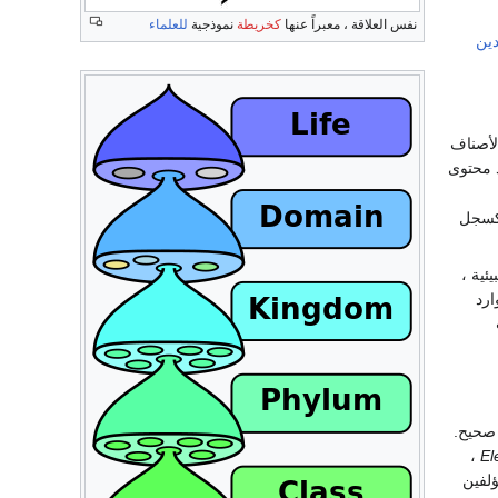
نفس العلاقة ، معبراً عنها
كخريطة
نموذجية
للعلماء
ين
لأصناف
ديد محتوى
 كسجل
ئية ،
ارد
 صحيح.
،
El
ؤلفين