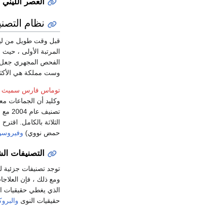
العصر الليني
نظام التصن
قبل وقت طويل من ليني
المرتبة الأولى ، حيث ق
الفحص المجهري جعل تص
وست مملكة هي الأكثر 
توماس فارس سميث
،
وكليد أن الجماعات معا
تصنيف عام 2004 مع
ا
الثلاثة بالكامل. اقترح ستيفان لوكيتا في
حمض نووي)
وفيروسوب
التصنيفات الش
توجد تصنيفات جزئية لل
ومع ذلك ، فإن العلاجات الش
الذي يغطي حقيقيات النوى فقط م
حقيقيات النوى
والبروك