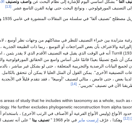
يف ألفا
" بشكل أساسي اليوم للإشارة إلى نظام البحث عن
واصف وتصنيف
الأ
[13]
ى التصنيف المورفولوجي ، ونواتج البحث حتى نهاية القرن التاسع عشر.
 رغبة متزايدة بين خبراء التصنيف للنظر في مشاكلهم من وجهات نظر أوسع ، لاست
 والوراثية والاعتراف بأن بعض المراجعات أو التوسع ، ربما ذات الطبيعة الجذرية
ن أن نلمح تصنيفًا بعيدًا قائمًا على أساس واسع من الحقائق المورفولوجية والفس
 لجميع البيانات الرصدية والتجريبية المتعلقة ، حتى لو بشكل غير مباشر ، بالدس
ات التصنيفية الأخرى". يمكن القول أن المثل العليا لا يمكن أن تتحقق بالكامل. 
لدينا بعض ، حتى غامض ، مثالي لتصنيف "أوميغا" ، فقد نتقدم قليلاً في الأبجدية ا
[14]
يقنا الآن في تصنيف "تجريبي".
ous areas of study that he includes within taxonomy as a whole, such as 
دود الأنواع (وليس الأنواع الفرعية أو الأصناف في الرتب الأخرى) ، باستخدام أي
[12]
وهكذا ، عرّف
إرنست ماير
في عام 1968 "
تصنيف بيتا
" على أنه تصنيف ال