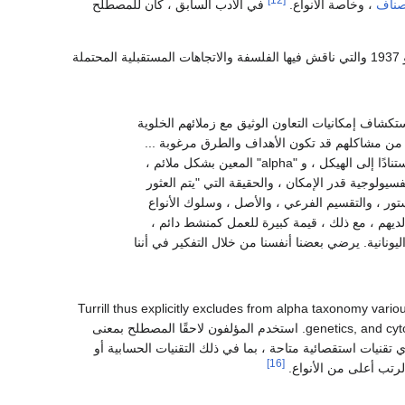
صناف
، وخاصة الأنواع.
في الأدب السابق ، كان للمصطلح
قدم ويليام بيرترام توريل مصطلح "تصنيف ألفا" في سلسلة من المقالات المنشورة في عامي 1935 و 1937 والتي ناقش فيها الفلسفة والاتجاهات المستقبلية المحتملة
كشاف إمكانيات التعاون الوثيق مع زملائهم الخلوية
 ، من مشاكلهم قد تكون الأهداف والطرق مرغوبة ...
اقترح Turrill (1935) أنه في الوقت الذي يقبل فيه التصنيف الأقدم الذي لا يقدر بثمن ، استنادًا إلى الهيكل ، و "alpha" المعين بشكل ملائم ،
يولوجية قدر الإمكان ، والحقيقة التي "يتم العثور
تور ، والتقسيم الفرعي ، والأصل ، وسلوك الأنواع
لديهم ، مع ذلك ، قيمة كبيرة للعمل كمنشط دائم ،
ليونانية. يرضي بعضنا أنفسنا من خلال التفكير في أننا
Turrill thus explicitly excludes from alpha taxonomy vari
genetics, and cytology. He further excludes phylogenetic reconstruction from alpha taxonomy (pp. 365–366). استخدم المؤلفون لاحقًا المصطلح بمعنى
 تقنيات استقصائية متاحة ، بما في ذلك التقنيات الحسابية أو
[16]
رتب أعلى من الأنواع.