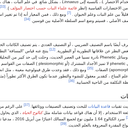
دام الاختصار
L ، بالنسبة إلى Linnaeus ،
بشكل شائع. في علم النبات ، هناك ،
[33]
من الاختصارات القياسية (انظر
قائمة علماء النبات حسب اختصار المؤلف
).
[7]
لاً بين علم النبات وعلم الحيوان .
ومع ذلك ، فمن المعيار أنه إذا تم تغيير اس
[34]
صف الأصلي ، فسيتم وضع اسم السلطة الأصلية بين قوسين.
رف أيضًا باسم التصنيف الضريبي ، أو التصنيف العددي ، يتم تصنيف الكائنات الحية 
[12]
غض النظر عن علاقاتها التطورية أو التطورية.
ينتج عنه قياس "المسافة" التط
بين الأصناف. أصبحت وسائل Phenetic نادرة نسبيا في العصر الحديث، وحلت إلى حد كبير من التحلي
تصنيف تفرعي، وسائل phenetic لا تميز الأجداد المشترك (أو plesiomorphic ) الصفات من القواسم
[35]
ومع ذلك ، فقد وجدت طرق فينولوجية معينة ، مثل ان
علم المناخ ، كتقدير معقول للنشوء والتطور عندما تكون الطرق الأكثر تطوراً (مث
[36]
ظة التكلفة من الناحية الحسابية.
نات
[37]
يث تقنيات
قاعدة البيانات
للبحث وتصنيف التصنيفات ووثائقها.
على الرغم من
عة الاستخدام ، إلا أن هناك قواعد بيانات شاملة مثل
كتالوج الحياة
، الذي يحاول
سرد الكتالوج 1.64 مليون نوع لجميع الممالك اعتبارًا 
[39]
أنواع المقدرة المعروفة بالعلم الحديث.