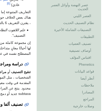
[6]
عادي)
عصر النهضة وأوائل العصر
الحديث
العصر الليني
هناك بعض الخلاف حول ما إذا كانت ال
، يقترن التعريف 6 بالتعريف التالي للنظاميات الذي يضع المصطلحات خارج التصنيف:
نظام التصنيف الحديث
التصنيفات الشاملة الأخيرة
علم اللاهوت النظا
التصنيف".
التطبيقات
إن مجموعة كاملة من ا
تصنيف العضيات
لها أحيانًا معانٍ متداخ
أوصاف تصنيفية
المصطلح نفسه في عام 1813 من 
اقتباس المؤلف
دراسة ومراجع
Phenetics
قواعد البيانات
تنقيح التصنيف
أو
مراج
الشخصيات ، مثل المورف
أنظر أيضا
المقدمة في وقت معين 
ملاحظات
المصادرا
subtaxa جديد أو دمج subtaxa السابق.
المراجع
تصنيف ألفا وبي
وصلات خارجية