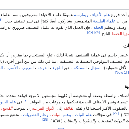
ي أحد فروع
علم الأحياء
،
ويمارسه
عمومًا علماء الأحياء المعروفون باسم "علماء
[23]
م من أن
علماء الطبيعة
المتحمسين يشاركون أيضًا كثيرًا في نشر تصنيف جديد.
لى وصف وتنظيم
الحياة
، فإن العمل الذي يقوم به علماء التصنيف ضروري لدراس
[25]
[24]
وجيا الحفظ
الناتج.
ات
 عنصر حاسم في عملية التصنيف. نتيجةً لذلك ، تبلغ المستخدم بما يفترض أن يك
 التصنيف البيولوجي التصنيفات التصنيفية ، بما في ذلك من بين أمور أخرى (با
 الأقل شمولية):
المجال
،
المملكة
، حق
اللجوء
،
الدرجة
،
الترتيب
،
الأسرة
،
ال
[Note 1]
ة
أصناف بواسطة وصفه أو تشخيصه أو كليهما مجتمعين. لا توجد قواعد محددة تح
[7]
 تسمية ونشر الأصناف الجديدة تحكمها مجموعات من القواعد.
في
علم الحيو
بالصفوف الأكثر استخدامًا (الفئة
الفائقة
إلى
الأنواع الفرعية
) ، بموجب
القانون 
[27]
).
في مجالات
علم النبات
،
وعلم
النبات
،
وعلم الفطريات
، تخضع تسمية
[28]
ة الدولية للطحالب والفطريات والنباتات
(
ICN
).