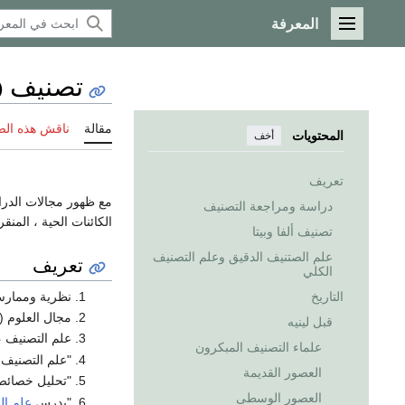
المعرفة
القائمة الرئيسية
تصنيف (ع
مقالة
ناقش هذه ال
المحتويات
أخف
تعريف
مع ظهور مجالات الدر
دراسة ومراجعة التصنيف
الكائنات الحية ، المنق
تصنيف ألفا وبيتا
علم الصتنيف الدقيق وعلم التصنيف
تعريف
الكلي
نظرية وممارسة
التاريخ
مجال العلوم 
قبل لينيه
علم التصنيف ،
علماء التصنيف المبكرون
"علم التصنيف 
العصور القديمة
"تحليل خصائص
العصور الوسطى
"يدرس
علم ال