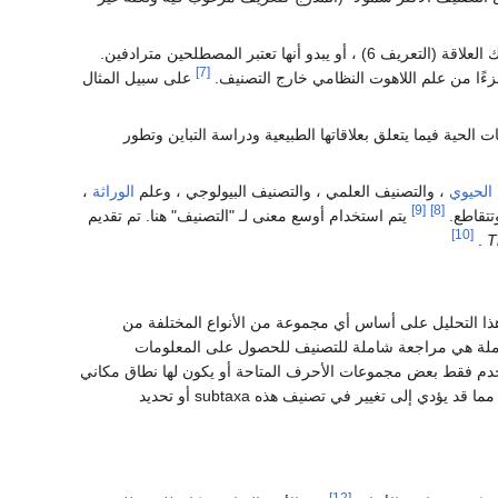
التعاريف المتنوعة إما تضع التصنيف كمجال فرعي في علم اللاهوت النظامي (التعريف 2) ، أو تقلب تلك العلاقة (التعريف 6) ، أو يبدو أنها تعتبر المصطلحين مترادفين.
[7]
على سبيل المثال
الحية فيما يتعلق بعلاقاتها الطبيعية ودراسة التباين وتطور
 الحيوي
، والتصنيف العلمي ، والتصنيف البيولوجي ، وعلم
الوراثة
،
[9]
[8]
وتتقاطع.
يتم استخدام أوسع معنى لـ "التصنيف" هنا. تم تقديم
[10]
.
T
هذا التحليل على أساس أي مجموعة من الأنواع المختلفة من
ملة هي مراجعة شاملة للتصنيف للحصول على المعلومات
ستخدم فقط بعض مجموعات الأحرف المتاحة أو يكون لها نطاق مكاني
محدود. ينتج عن المراجعة تشكُّل أو رؤى جديدة في العلاقات بين subtaxa داخل taxon قيد الدراسة ، مما قد يؤدي إلى تغيير في تصنيف هذه subtaxa أو تحديد
[12]