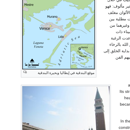
غير مألوف: فهو
الألوان مغلف
ت مطلية بين
وغيرهما من
الية والميناء ذات
من الجواهر، ومقاماً خلف المذبح الرئيسي منذ عام 1105. وقد عدت الرغبة
له بالرخاء
داية الخلق إلى
هم الفن
موقع البندقية في إيطاليا وبحيرة البندقية
). Its
hea
becam
In th
constr