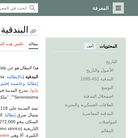
المعرفة
القائمة الرئيسية
البندقية
مقالة
ناقش هذه ال
المحتويات
أخف
التاريخ
هذا المقال هو عن the city in Italy. إذا كنت تريد the place in California، انظر
الأصول والتاريخ
البندقية
(
بالإيطالية
:
ia
البندقية 451-1095
إيطاليا
,
وعاصمة
إقليم
التوسع
پادوا
اضمحلال البندقية
"Serenissima", "ملكة الأدرياتيكي", "مدينة الماء", "مدينة الجسور", و "مدينة النور".
العلاقات العسكرية والبحرية
تمتد المدينة على 118 جزيرة صغيرة في
البندقية المعاصرة
شمال شرق
إيطاليا
. ا
السكان بنحو 272,000 نسمة بما فيهم سكان كل ال
المواصلات
التاريخية (
tro storico
المعالم
الكبيرة، ألا وهي
estre