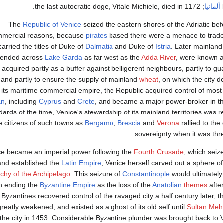
ألمانيا
; the last autocratic doge, Vitale Michiele, died in 1172.
The
Republic of Venice
seized the eastern shores of the Adriatic bef
mercial reasons, because
pirates
based there were a menace to trad
carried the titles of Duke of
Dalmatia
and Duke of
Istria
. Later mainland
tended across
Lake Garda
as far west as the
Adda River
, were known a
 acquired partly as a buffer against belligerent neighbours, partly to g
 and partly to ensure the supply of mainland
wheat
, on which the city 
its maritime commercial empire, the Republic acquired control of most o
an
, including
Cyprus
and
Crete
, and became a major power-broker in t
dards of the time, Venice's stewardship of its mainland territories was r
e citizens of such towns as
Bergamo
,
Brescia
and
Verona
rallied to the
sovereignty when it was thr
ce became an imperial power following the
Fourth Crusade
, which sei
nd established the
Latin Empire
; Venice herself carved out a sphere o
chy of the Archipelago
. This seizure of
Constantinople
would ultimately
in ending the
Byzantine Empire
as the loss of the
Anatolian
themes
afte
 Byzantines recovered control of the ravaged city a half century later, 
reatly weakened, and existed as a ghost of its old self until
Sultan Meh
 the city in 1453. Considerable Byzantine plunder was brought back to V