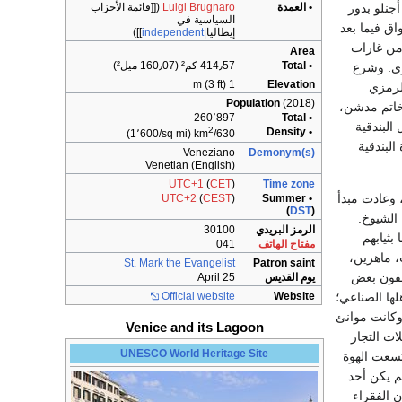
ج أجنلو بدور
• العمدة
Luigi Brugnaro
([[قائمة الأحزاب
السياسية في
أدواق فيما بعد
إيطاليا|
independent
]])
ته حتى عام 942. وثأرت البندقية لنفسها في عهد أرسلو Orsello الثاني (991-1088) من غارات
Area
• Total
414٫57 كم² (160٫07 ميل²)
وي. وشرع
1 m (3 ft)
Elevation
 الرمزي
Population
(2018)
ة بهجة بخاتم مدشن،
260٬897
• Total
. وسَرَّ بيزنطية أن تقبل البندقية
2
• Density
(1٬600/sq mi)
630/km
البندقية
Veneziano
Demonym(s)
Venetian (English)
UTC+1
(
CET
)
Time zone
ة، وعادت مبدأ
UTC+2
(
CEST
)
• Summer
(
DST
)
الشيوخ.
الرمز البريدي
30100
Venetia Aurea)، واشتهر أهلها بثيابهم
مفتاح الهاتف
041
، ماهرين،
St. Mark the Evangelist
Patron saint
يحرصون على مبدأ، يبيعون العبيد المسيحيين للمسلمين(8)، وينفقون بعض
يوم القديس
25 April
لها الصناعي؛
Official website
Website
 وكانت موانئ
Venice and its Lagoon
ات التجار
UNESCO World Heritage Site
لأموال بربح لا يقل عن عشرين في المائة في الأحوال العادية(9). واتسعت الهوة
لم يكن أحد
 الفقراء