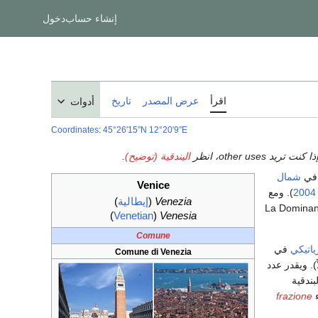
إنشاء حساب
دخول
اقرأ
عرض المصدر
تاريخ
أدوات
Coordinates
:
45°26′15″N
12°20′9″E
ا كنت تريد other uses، انظر
البندقية (توضيح)
.
 في
شمال
Venice
2004
). ومع
Venezia
(
إيطالية
)
 پادوا-البندقية الحضرية (تعداد 1,600,000). وتعرف البندقية بلقب "La Dominante",
)
Venetian
(
Venesia
Comune
رياتيكي
في
Comune di Venezia
). ويقدر عدد
ي مدينة البندقية
ء
frazione