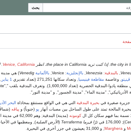
بحث
صفحة
Venice, California
. إذ
Venez
,
بالبندقية
:
Venezsia
,
بالإنجليزية
: Venice,
بالألمانية
Venedig
) هي مدينة
ڤـِنـِتو
, وعاصمة
مقاطعة فينيسيا
, وتعداد سكانها 271,251 (تعداد تقديري
1 يناير
,
, تندرج المدينة في منطقة
بحيرة البندقية
التي هي في الواقع مستنقع بمحاذاة
البحر الأد
لبحيرة المالحة تمتد على طول الساحل بين مصبات أنهار
پو
(جنوباً) و
پياڤه
(شمالاً
كومونه
(مدينة) البندقية; وهم 62,000 ف
Cen
); 176,000 في
ترّا فـِرما Terraferma
(
الأرض الصلبة
), ومعظمها في الأحيا
M
و
Marghera
; و 31,000 يعيشون في جزر أخرى في البحيرة.