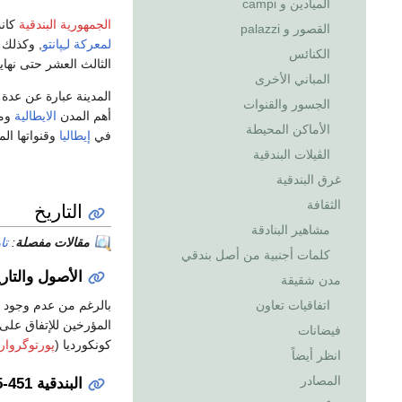
الميادين و campi
الجمهورية البندقية
كانت
القصور و palazzi
لمعركة لـِپانتو
, وكذلك 
الكنائس
الثالث العشر حتى نهاي
المباني الأخرى
المدينة عبارة عن عد
الجسور والقنوات
أهم المدن
الايطالية
ومن
الأماكن المحيطة
في
إيطاليا
وقنواتها الم
الڤيلات البندقية
غرق البندقية
الثقافة
التاريخ
مشاهير البنادقة
مقالات مفصلة
:
تا
كلمات أجنبية من أصل بندقي
الأصول والتار
مدن شقيقة
بالرغم من عدم وجود سج
اتفاقيات تعاون
المؤرخين للإتفاق على
فيضانات
كونكورديا (
پورتوگروار
انظر أيضاً
المصادر
البندقية 451-1095