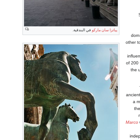
پياتزا سان ماركو
في البندقية.
domi
other t
influe
of 200 
the 
ancien
a m
th
Marco
indep