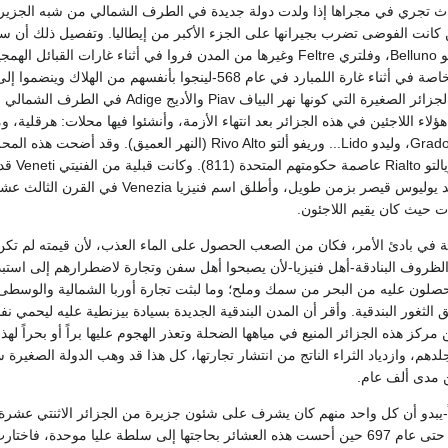
داث تجري في مجراها إذا ولدت دولة جديدة في الطرف الشمالي من شبه الجزيرة؛
كانت الفوضى تضرب بجيرانها على الجزء الأكبر من إيطاليا. وتفصيل ذلك أن سكا
Aquileia، وبدوا، وبلونو Belluno، وفلتري Feltre وغيرها من المدن فروا في أثناء غارات القب
الخامس والسادس-وبخاصة في أثناء غارة اللمبارد في عام 568-لينجوا بأنفسهم من الهلاك 
السمك المقيمين في الجزائر الصغيرة التي كونها نهر البياف Piav والأديج ige
لاء اللاجئين في هذه الجزائر بعد انتهاء الأزمة، وأنشئوا فيها محلات: هرقلية، و
Melamocco وجرادو Grado، وليدو Lido... وريفو ألتو Rivo Alto (النهر العميق). وقد أض
التي سميت فيها بعد ريالتو to
شمالي إيطاليا قبل عهد يوليوس قيصر بزمن طويل، وأطلق اسم فنيزيا Venezia في
أت حيث كان يقيم اللاجئون.
قة في بادئ الأمر، فكان من الصعب الحصول على الماء العذب، لأن قيمته لم تك
لظروف البنادقة-أهل فنيزيا-لأن يصبحوا أهل سفن وتجارة لاضطرارهم إلى استبد
حصلون عليه من البحر من سمك وملح؛ وما لبثت تجارة أوربا الشمالية والوسط
 الثغور البندقية. وأقر أن المدن البندقية الجديدة بسيادة بيزنطية عليه ليحمي 
ن مركز هذه الجزائر المنيع في مياهها الضحلة وتعذر الهجوم عليها براً أو بحراً لهذ
لدهم، وازدياد الثراء الناتج من انتشار تجارتها، كل هذا قد وهب الدولة الصغيرة س
ن مدى ألف عام.
اً-يبدو أن كل واحد منهم كان يشرف على شئون جزيرة من الجزائر الاثنتي عشرة 
يصرفون شئون الحكم حتى عام 697 حين أحست هذه العشائر بحاجتها إلى سلطة عليا موحدة، فا