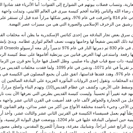
ية، وتنساب فضلات بيوتهم في الشوارع إلى القنوات؛ أما الأثرياء فقد شادوا ا
ضاء الله والناس بإقامة أفخم كنيسة ميرى في العالم اللاتيني، وتبدلت واجهة 
التي شيدت أول مرة في عام 814 واحترقت في عام 976، وتغير شكلها مراراً عدة قبل أن تس
 رشيق من الزخرف الإسلامي والصورة التي هي من مميزات عصر النهضة.
ث في عام 828 أن سرق بعض تجار البنادقة من إحدى كنائس الإسكندرية ما يظن أنه مخلفات ال
ة ذلك القديس شفيعاً لها وحاميها ونهبت نصف العالم لتواري عظامه. وبدئ بإنش
القديس مرقص الأولى 
ا رقعة. واستدعى لهذا الغرض فنانين من بيزنطية أقاموها على نمط كنيسة الر
ة- ذات سبع قباب فوق بناء صليبي. وظل العمل فيها جارياً نحو قرن من الزمان؛ 
الرئيسي بشكله الحاضر تقريباً في عام 1071، ودشن في عام 1095. ولما فقدت مخل
شبت النار في الكنيسة عام 976، وهدد فقدها قداستها، اتفق على أن يجمع المصلون في الكنيسة ف
ذه المخلفات. وتقول إحدى الروايات المأثورة العزيزة على البنادقة الصالحين إن 
الأعمدة خر لدعواتهم، وسقط على الأرض، وكشف عن عظام القديس(10). وتهدم ال
فيه تغييراً أو تحسيناً. وليست كنيسة القديس بطرس التي نعرفها الآن بنت تاري
ل من الحجارة والجواهر لألف عام، فقد أضيفت في القرن الثاني عشر واجهة م
ن الآجر، وجيء بأعمدة مختلفة الأنواع من أكثر من عشر مدائن، وقم الفنانون ال
 وطناً لهم بعمل فسيفساء الكنيسة في القرنين الثاني عشر والثالث عشر، وأخذ أرب
برونزية من القسطنطينية حين استولى البنادقة عليها في عام 1204، ووضعت فوق البوابة ال
قرن الرابع عشر أبراجاً، وشبابيك مفرغة، وستاراً للضريح المقدس، وغطى مصو
بع عشر ونصف الفسيفساء بصور للجدران غير ذات شأن كبير. واحتفظ البناء ال