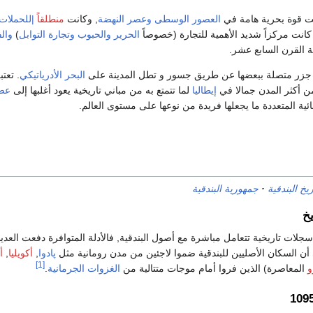
 قوة بحرية هامة في
العصور الوسطى
وعصر النهضة
, وكانت
منطلقاً
|للحملات 
كانت مركزاً شديد الأهمية للتجارة (خصوصاً
الحرير
والحبوب
وتجارة التوابل
)
وال
ة القرن السابع عشر.
ة جزر متصلة ببعضها عن طريق جسور و تطل المدينة على
البحر الأدرياتيكي
. تعت
 أكثر المدن جمالا في
إيطاليا
لما تتمتع به من مباني تاريخية يعود أغلبها إلى
عصر
ائية المتعددة ما يجعلها فريدة من نوعها على مستوى العالم.
ريخ البندقية
جمهورية البندقية
يخ
لات تاريخية تتعامل مباشرة مع أصول البندقية, فالأدلة المتوافرة دفعت العدي
 أن السكان الأصليين للبندقية ضموا لاجئين من مدن رومانية مثل
پادوا
,
أكويليا
,
أ
[1]
و
المعاصرة) الذين فروا أمام موجات متتالية من
الغزوات الجرمانية
.