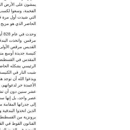
يمشون على الأرض العار
الفخمة، وسعوا لكسب ر
الحاضر الذي هو مزيج
وحد
مرقس. واتخذت البندقي
كنيسة جديدة أوسع منه
المقدس في القسطنطيني
ويدعوا الله أن توجد ه
عشر سنين دون أن تشهد 
عصر واحد، بل إنها سج
إلى جدرانها المقامة م
الذين اتخذوا البندقية
الفنانون القوط في ال
النهضة في القرن السا