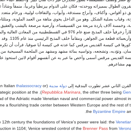
لقرون الطوال بمميزاته ووحدته- فكان على الدوام بيزنطياً وعربياً، منمقاً وشاذاً 
 ذو أقواس، وأكتاف، وأبراج مستدقة، وأبواب، والتفافات لولبية، ورخام متعدد 
ة، وقباب بصلية الشكل. وهو من الداخل يحوي متاهة من العمد الملونة، ومثلثا
مة، وخمسة آلاف ياردة مربعة من الفسيفساء، وأرضية مرصعة باليشب والعقيق 
الحجارة الكريمة، وحظاراً زخرفياً خلف المذبح صنع عام 976 في القسطنطينية من المعادن الغ
الحزوز، مثقلة بألفين وأربعمائة قطعة 
رها في كنيسة القديس مرقس كما عدته في كنيسة أيا صوفيا، فرأت أن تكرم ال
نسان، وتؤدبه، وتشجعه، وتواسيه بمائة مشهد ومشهد من الملحمة المسيحية من ب
كنيسة القديس مرقس أسمى وأخص ما عبر به عن أنفسهم أقوام لاتين استحوذ علي
هم مشاعرهم.
القرن الثاني عشر تطورت البندقية إلى
دولة مدينة
(an Italian
or
thalassocracy
 strategic position at the
Repubblica Marinara
, the other three being
Gen
d of the Adriatic made Venetian naval and commercial power almost in
e a flourishing trade center between Western Europe and the rest of t
the
Byzantine Empire
an
e 12th century the foundations of Venice's power were laid: the
Venetia
uction in 1104; Venice wrested control of the
Brenner Pass
from
Veron