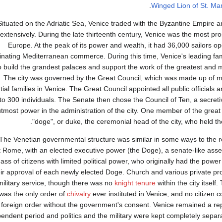
Winged Lion of St. Ma
Situated on the Adriatic Sea, Venice traded with the Byzantine Empire 
extensively. During the late thirteenth century, Venice was the most pros
Europe. At the peak of its power and wealth, it had 36,000 sailors op
nating Mediterranean commerce. During this time, Venice's leading fam
o build the grandest palaces and support the work of the greatest and mo
The city was governed by the Great Council, which was made up of 
ntial families in Venice. The Great Council appointed all public officials
to 300 individuals. The Senate then chose the Council of Ten, a secret
utmost power in the administration of the city. One member of the great
"doge", or duke, the ceremonial head of the city, who held the t
The Venetian governmental structure was similar in some ways to the 
t Rome, with an elected executive power (the Doge), a senate-like ass
ass of citizens with limited political power, who originally had the power
eir approval of each newly elected Doge. Church and various private pro
military service, though there was no
knight tenure
within the city itself
was the only order of
chivalry
ever instituted in Venice, and no citizen c
foreign order without the government's consent. Venice remained a rep
endent period and politics and the military were kept completely sepa