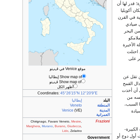
 قدر لها أن
ن أكويليا
ائل الهمجية في القرن
وينضموا إلى صيادي
Ad في الطرف الشمالي من البحر
ملامكو
حت هذه المحلة الأخيرة
Rial عاصمة حكومتهم المتحدة (811). وكانت قبلية من الفنيتي Veneti قد احتلت
 القرن الثالث عشر على
موقع Venice في ڤـِنـِتو
ن تقل عن
Show map of إيطاليا
Show map of ڤـِنـِتو
ال القمح
أظهر الكل
ى أن أخذت
Coordinates:
45°26′15″N
12°20′9″E
نفسه من
البلد
إيطاليا
ا السبب،
المنطقة
Veneto
المدينة
(VE)
Venice
يادة
العمرانية
Frazioni
Chirignago, Favaro Veneto,
Mestre
,
Marghera
,
Murano
,
Burano
,
Giudecca
,
الكبيرة-
Lido
, Zelarino
ختارت أول دوج أو
Government