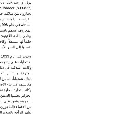
القراصنة الدلماشيين 
ال
حليفاً لها مستقلاً، وك
بفضلها إلى البحر الأسو
و
الانتخابات على يد جم
المترفة، وبانتشار الت
مكاسبهم في بناء الأضر
وكانت تجارة محلية نشي
الجزائر تجملها السفن
بين الأغنياء (الماجوري)
يظهر الرأفة بالسذج ا