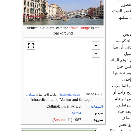
لقصور
قصر الدوج،
تقر على شكلها
Venice in autumn, with the
Rialto Bridge
in the
background
قديس
اء كنيسة
في عام 830 ثم دمرتها النار في عام 976 تدميراً رأى معه أرسيولو Orseolo الثاني أن يبدأ
سول
وتم البناء
فات القديس مرقس حين
ي يوم تدشينها
إحدى
بناء وأصلح مراراً، وقلما مرت
خ واحد أو
10000 km
Marefa maps
| بيانات الخرائط ©
مساهمو OpenStreetMap
ن الرخام
Interactive map of Venice and its Lagoon
بيزنطيون
السمات
Cultural: i, ii, iii, iv, v, vi
عة جياد
مرجع
394
رئيسية، وأضاف
مدرجة
1987 (11
Session
)
رو عصر
عجيب في خلال