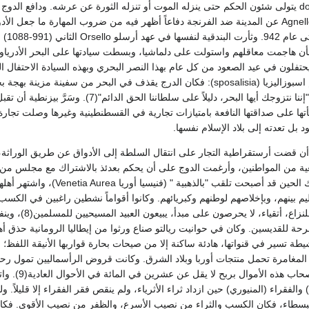
دوق أو زعيم doge, dux يتولى شئون الحكم حتى ينزله الموت أو تنزله الثورة عن عرشه. ودافع الدو
Agnelle Badoer (809-827) عن المدينة ضد الفرنجة دفاعاً أظهر فيه من ضروب المهارة ما جعل ال
يختارون من سلال
بأن هاجمت معاقلهم واستولت على دلماشيا، وبسطت سيادتها على البحر الأدريا
بنادقة في عام 998 يحتفلون في عيد الصعود من كل عام بهذا النصر البحري وبهذه السيادة الاحتفال
المعروف عندهم باسم اسبوزاليزيا (sposalisia): فكان الدرج يقذف في البحر من سفينة مزين
وينادي باللغة اللاتينية: "إننا نتزوجك أيها البحر، دليلاً على سلطاننا الحق الدائم"(7)
افأتها على صداقتها النافعة بامتيازات تجارية في القسطنطينية وغيرها وصلت تجارة 
د بل تعدته إلى بلاد الإسلام نفسها.
حدث في عام 1033 أن قضت أرستقراطية التجار على انتقال السلطة إلى الأدواق عن طريق الوراث
عية من المواطنين، وأرغمت الدوج على أن يحكم بعدئذ بالاشتراك مع مجلس من 
وكانت البندقية في ذلك الحين قد أصبحت تلقب "بالذهبية " (فنيسيا أوريا 
عليم بينهم، وبإخلاصهم لوطنهم وكبريائهم. وكانوا أقواماً نشطين راغبين في الكسب
دهاة، شجعاناً، ميالين للنزاع، أتقياء، لا 
حة للقديسين. وكان في حوانيت ريالتو صناع ورثوا من إيطاليا الرومانية حذق أه
طة تسير في قنواتها، هادئة ساكنة إلا من صيحات بحارة قواربها الأنيقة اللفظ؛
 المغامرة تحمل منتجات أوربا وبلاد الشرق. وكانت قروض الرأسماليين تمول رحل
البحرية، وتعود على أصحاب هذه ا
 والفقراء (المنيوري) حين ازداد ثراء الأثرياء، ولم ينقص فقر الفقراء إلا قليلاً. و
لبسطاء، فكان الكسب والثراء من نصيب الأسرع، والظفر من نصيب الأقوى. فكان