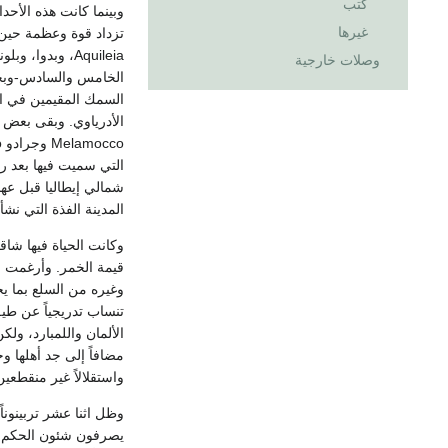
كتب
وبينما كانت هذه الأح
غيرها
تزداد قوة وعظمة حين 
وصلات خارجية
الأدرياوي. وبقى بعض هؤ
المدينة الفذة التي نش
وكانت الحياة فيها شا
قيمة الخمر. وأرغمت ا
وغيره من السلع بما ي
تنساب تدريجياً عن طيق
الألمان واللمبارد، ولك
مضافاً إلى جد أهلها وج
واستقلالاً غير منقطعي
وظل اثنا عشر تربينون