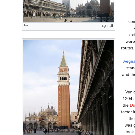
com
البندقية
ex
were
routes,
Aege
stan
and th
Veni
1204 a
the
Du
factor 
the
was g
took