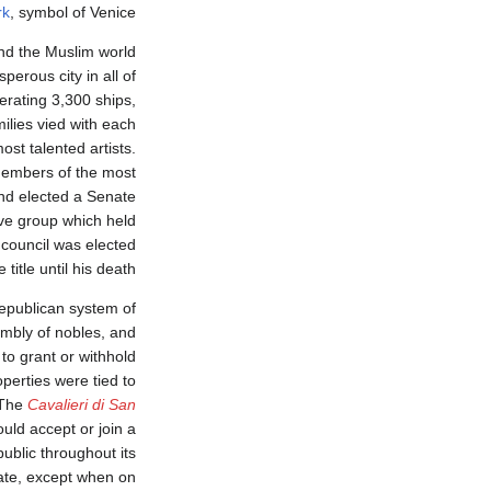
rk
, symbol of Venice.
and the Muslim world
perous city in all of
erating 3,300 ships,
ilies vied with each
st talented artists.
members of the most
 and elected a Senate
ive group which held
 council was elected
itle until his death.
republican system of
embly of nobles, and
 to grant or withhold
perties were tied to
. The
Cavalieri di San
ould accept or join a
ublic throughout its
rate, except when on