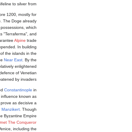
lifeline to silver from
ore 1200, mostly for
e. The Doge already
 possessions, which
s "Terraferma", and
uarantee
Alpine
trade
depended. In building
f the islands in the
he
Near East
. By the
elatively enlightened
 defence of Venetian
eatened by invaders.
zed
Constantinople
in
f influence known as
 prove as decisive a
r
Manzikert
. Though
the Byzantine Empire
met The Conqueror
enice, including the